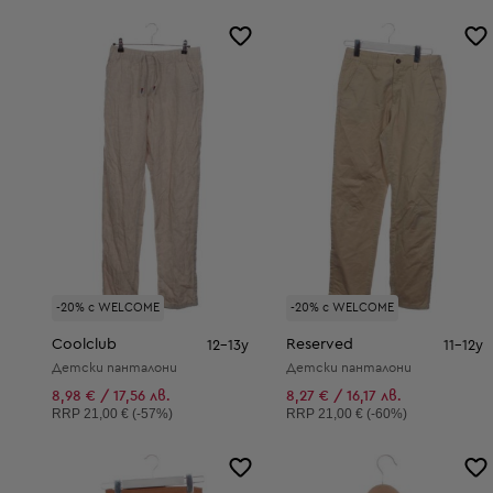
-20% с WELCOME
-20% с WELCOME
Coolclub
Reserved
12-13y
11-12y
Детски панталони
Детски панталони
8,98 € / 17,56 лв.
8,27 € / 16,17 лв.
Препоръчителна цена:
Препоръчителна цена:
RRP
21,00 € (-57%)
RRP
21,00 € (-60%)