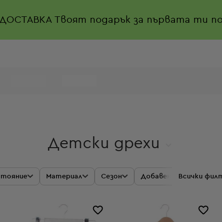
 ДОСТАВКА
Твоят подарък за първата ти по
Детски дрехи
стояние
Материал
Сезон
Добавено
Всички фил
Промоц