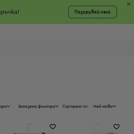
×
ръчка!
Пазарувай сега
Сортиране по:
три
ии
Цена
Запазени филтри
Най-нови