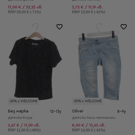
17,00 € / 33,25 лв.
5,72 € / 11,19 лв.
Препоръчителна цена:
Препоръчителна цена:
RRP
59,00 € (-71%)
RRP
10,00 € (-42%)
-20% с WELCOME
-20% с WELCOME
Без марка
Oliver
12-13y
8-9y
Детска блуза
Детски къси панталони
5,67 € / 11,09 лв.
8,00 € / 15,65 лв.
Препоръчителна цена:
Препоръчителна цена:
RRP
11,00 € (-48%)
RRP
14,00 € (-42%)