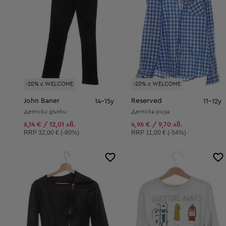
-20% с WELCOME
-20% с WELCOME
John Baner
Reserved
14-15y
11-12y
Детски дънки
Детска риза
6,14 € / 12,01 лв.
4,96 € / 9,70 лв.
Препоръчителна цена:
Препоръчителна цена:
RRP
32,00 € (-80%)
RRP
11,00 € (-54%)