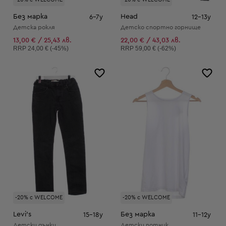
Без марка
Head
6-7y
12-13y
Детска рокля
Детско спортно горнище
13,00 € / 25,43 лв.
22,00 € / 43,03 лв.
Препоръчителна цена:
Препоръчителна цена:
RRP
24,00 € (-45%)
RRP
59,00 € (-62%)
-20% с WELCOME
-20% с WELCOME
Levi's
Без марка
15-18y
11-12y
Детски дънки
Детски потник