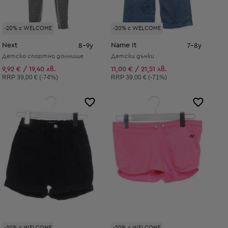
-20% с WELCOME
-20% с WELCOME
Next
Name It
8-9y
7-8y
Детско спортно долнище
Детски дънки
9,92 € / 19,40 лв.
11,00 € / 21,51 лв.
Препоръчителна цена:
Препоръчителна цена:
RRP
39,00 € (-74%)
RRP
39,00 € (-71%)
-20% с WELCOME
-20% с WELCOME