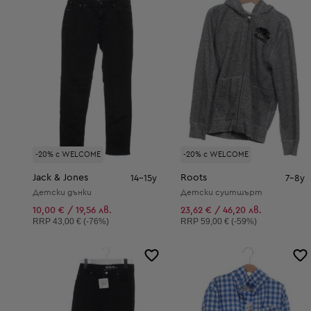
-20% с WELCOME
-20% с WELCOME
Jack & Jones
Roots
14-15y
7-8y
Детски дънки
Детски суитшърт
10,00 € / 19,56 лв.
23,62 € / 46,20 лв.
Препоръчителна цена:
Препоръчителна цена:
RRP
43,00 € (-76%)
RRP
59,00 € (-59%)