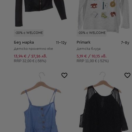
-20% с WELCOME
-20% с WELCOME
Без марка
Primark
11-12y
7-8y
Детско пролетно яке
Детска блуза
13,94 € / 27,26 лв.
5,19 € / 10,15 лв.
Препоръчителна цена:
Препоръчителна цена:
RRP
32,00 € (-56%)
RRP
11,00 € (-52%)