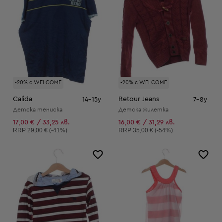
-20% с WELCOME
-20% с WELCOME
Calida
Retour Jeans
14-15y
7-8y
Детска тениска
Детска жилетка
17,00 € / 33,25 лв.
16,00 € / 31,29 лв.
Препоръчителна цена:
Препоръчителна цена:
RRP
29,00 € (-41%)
RRP
35,00 € (-54%)