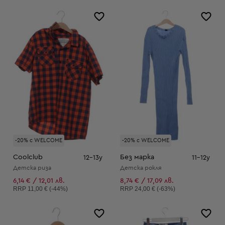
-20% с WELCOME
-20% с WELCOME
Coolclub
Без марка
12-13y
11-12y
Детска риза
Детска рокля
6,14 € / 12,01 лв.
8,74 € / 17,09 лв.
Препоръчителна цена:
Препоръчителна цена:
RRP
11,00 € (-44%)
RRP
24,00 € (-63%)