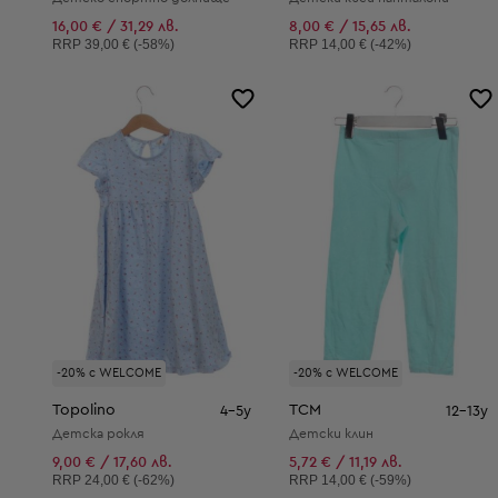
16,00 € / 31,29 лв.
8,00 € / 15,65 лв.
Препоръчителна цена:
Препоръчителна цена:
RRP
39,00 € (-58%)
RRP
14,00 € (-42%)
-20% с WELCOME
-20% с WELCOME
Topolino
TCM
4-5y
12-13y
Детска рокля
Детски клин
9,00 € / 17,60 лв.
5,72 € / 11,19 лв.
Препоръчителна цена:
Препоръчителна цена:
RRP
24,00 € (-62%)
RRP
14,00 € (-59%)