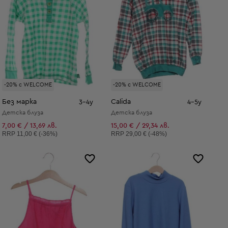
-20% с WELCOME
-20% с WELCOME
Без марка
Calida
3-4y
4-5y
Детска блуза
Детска блуза
7,00 € / 13,69 лв.
15,00 € / 29,34 лв.
Препоръчителна цена:
Препоръчителна цена:
RRP
11,00 € (-36%)
RRP
29,00 € (-48%)