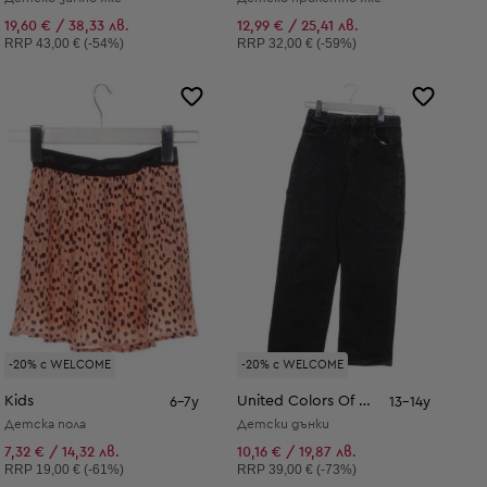
19,60 € / 38,33 лв.
12,99 € / 25,41 лв.
Препоръчителна цена:
Препоръчителна цена:
RRP
43,00 € (-54%)
RRP
32,00 € (-59%)
-20% с WELCOME
-20% с WELCOME
Kids
United Colors Of Benetton
6-7y
13-14y
Детска пола
Детски дънки
7,32 € / 14,32 лв.
10,16 € / 19,87 лв.
Препоръчителна цена:
Препоръчителна цена:
RRP
19,00 € (-61%)
RRP
39,00 € (-73%)