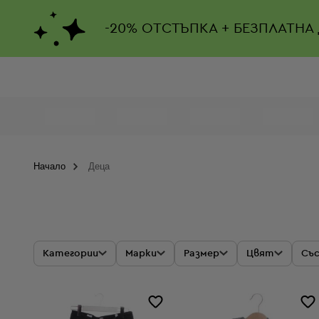
-
20%
ОТСТЪПКА + БЕЗПЛАТНА
Начало
Деца
Категории
Марки
Размер
Цвят
Съ