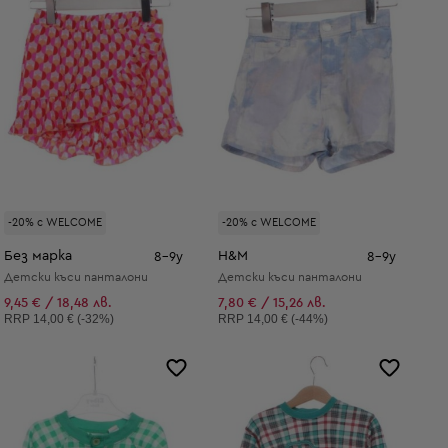
-20% с WELCOME
-20% с WELCOME
Без марка
H&M
8-9y
8-9y
Детски къси панталони
Детски къси панталони
9,45 € / 18,48 лв.
7,80 € / 15,26 лв.
Препоръчителна цена:
Препоръчителна цена:
RRP
14,00 € (-32%)
RRP
14,00 € (-44%)