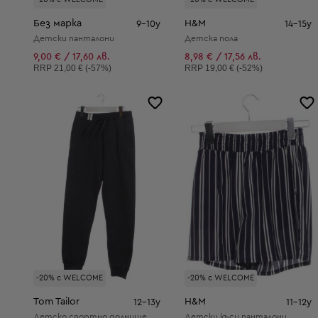
Без марка
H&M
9-10y
14-15y
Детски панталони
Детска пола
9,00 € / 17,60 лв.
8,98 € / 17,56 лв.
Препоръчителна цена:
Препоръчителна цена:
RRP
21,00 € (-57%)
RRP
19,00 € (-52%)
-20% с WELCOME
-20% с WELCOME
Tom Tailor
H&M
12-13y
11-12y
Детско спортно долнище
Детски къси панталони