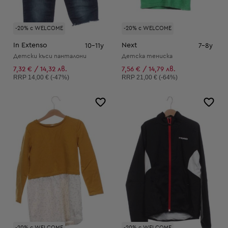
-20% с WELCOME
-20% с WELCOME
In Extenso
Next
10-11y
7-8y
Детски къси панталони
Детска тениска
7,32 € / 14,32 лв.
7,56 € / 14,79 лв.
Препоръчителна цена:
Препоръчителна цена:
RRP
14,00 € (-47%)
RRP
21,00 € (-64%)
-20% с WELCOME
-20% с WELCOME