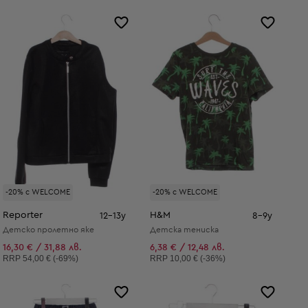
-20% с WELCOME
-20% с WELCOME
Reporter
H&M
12-13y
8-9y
Детско пролетно яке
Детска тениска
16,30 € / 31,88 лв.
6,38 € / 12,48 лв.
Препоръчителна цена:
Препоръчителна цена:
RRP
54,00 € (-69%)
RRP
10,00 € (-36%)