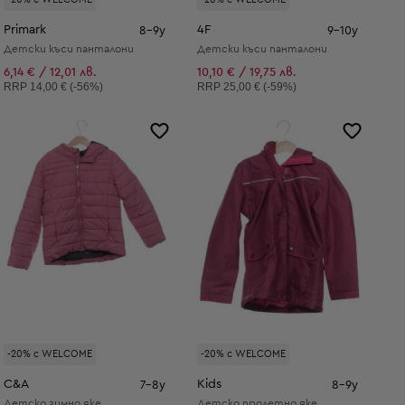
Primark
4F
8-9y
9-10y
Детски къси панталони
Детски къси панталони
6,14 € / 12,01 лв.
10,10 € / 19,75 лв.
Препоръчителна цена:
Препоръчителна цена:
RRP
14,00 € (-56%)
RRP
25,00 € (-59%)
-20% с WELCOME
-20% с WELCOME
C&A
Kids
7-8y
8-9y
Детско зимно яке
Детско пролетно яке