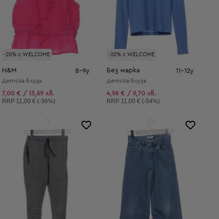
-20% с WELCOME
-20% с WELCOME
H&M
Без марка
8-9y
11-12y
Детска блуза
Детска блуза
7,00 € / 13,69 лв.
4,96 € / 9,70 лв.
Препоръчителна цена:
Препоръчителна цена:
RRP
11,00 € (-36%)
RRP
11,00 € (-54%)