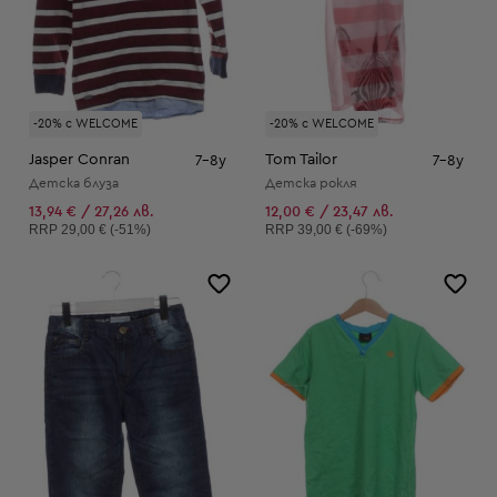
-20% с WELCOME
-20% с WELCOME
Jasper Conran
Tom Tailor
7-8y
7-8y
Детска блуза
Детска рокля
13,94 € / 27,26 лв.
12,00 € / 23,47 лв.
Препоръчителна цена:
Препоръчителна цена:
RRP
29,00 € (-51%)
RRP
39,00 € (-69%)