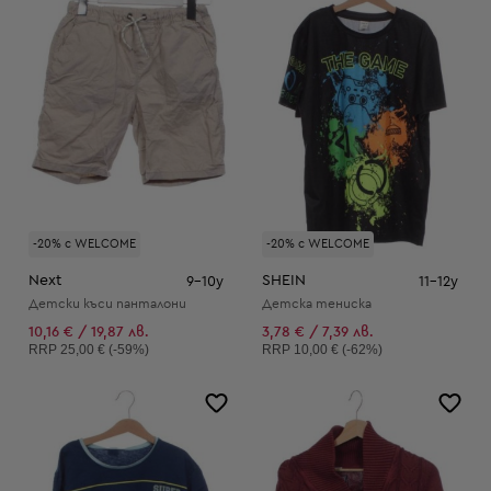
-20% с WELCOME
-20% с WELCOME
Next
SHEIN
9-10y
11-12y
Детски къси панталони
Детска тениска
10,16 € / 19,87 лв.
3,78 € / 7,39 лв.
Препоръчителна цена:
Препоръчителна цена:
RRP
25,00 € (-59%)
RRP
10,00 € (-62%)