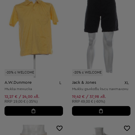
-20% с WELCOME
-20% с WELCOME
A.W.Dunmore
Jack & Jones
L
XL
Мъжка тениска
Мъжки дънкови къси панталони
12,27 € / 24,00 лв.
19,42 € / 37,98 лв.
Препоръчителна цена:
Препоръчителна цена:
RRP
19,00 € (-35%)
RRP
49,00 € (-60%)