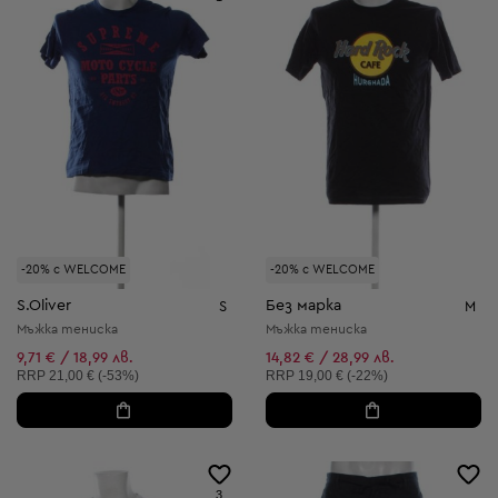
-20% с WELCOME
-20% с WELCOME
S.Oliver
Без марка
S
M
Мъжка тениска
Мъжка тениска
9,71 € / 18,99 лв.
14,82 € / 28,99 лв.
Препоръчителна цена:
Препоръчителна цена:
RRP
21,00 € (-53%)
RRP
19,00 € (-22%)
3