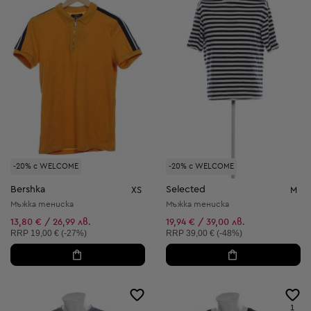
-20% с WELCOME
-20% с WELCOME
Bershka
Selected
XS
M
Мъжка тениска
Мъжка тениска
13,80 € / 26,99 лв.
19,94 € / 39,00 лв.
Препоръчителна цена:
Препоръчителна цена:
RRP
19,00 € (-27%)
RRP
39,00 € (-48%)
1