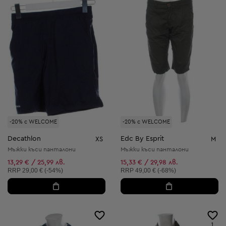
-20% с WELCOME
-20% с WELCOME
Decathlon
Edc By Esprit
XS
M
Мъжки къси панталони
Мъжки къси панталони
13,29 € / 25,99 лв.
15,33 € / 29,98 лв.
Препоръчителна цена:
Препоръчителна цена:
RRP
29,00 € (-54%)
RRP
49,00 € (-68%)
1