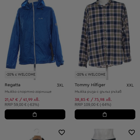
-20% с WELCOME
-20% с WELCOME
Regatta
Tommy Hilfiger
3XL
XXL
Мъжко спортно горнище
Мъжка риза с дълъг ръкав
21,47 € / 41,99 лв.
38,85 € / 75,98 лв.
Препоръчителна цена:
Препоръчителна цена:
RRP
59,00 € (-63%)
RRP
109,00 € (-64%)