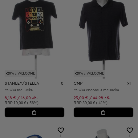
-20% с WELCOME
-20% с WELCOME
STANLEY/STELLA
CMP
S
XL
Мъжка тениска
Мъжка спортна тениска
8,18 € / 16,00 лв.
23,00 € / 44,98 лв.
Препоръчителна цена:
Препоръчителна цена:
RRP
19,00 € (-56%)
RRP
39,00 € (-41%)
1
1