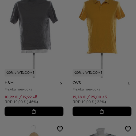
-20% с WELCOME
-20% с WELCOME
H&M
OVS
S
L
Мъжка тениска
Мъжка тениска
10,22 € / 19,99 лв.
12,78 € / 25,00 лв.
Препоръчителна цена:
Препоръчителна цена:
RRP
19,00 € (-46%)
RRP
19,00 € (-32%)