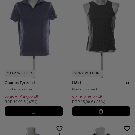
-20% с WELCOME
-20% с WELCOME
Charles Tyrwhitt
H&M
L
M
Мъжка тениска
Мъжки потник
22,49 € / 43,99 лв.
9,71 € / 18,99 лв.
Препоръчителна цена:
Препоръчителна цена:
RRP
69,00 € (-67%)
RRP
15,00 € (-35%)
1