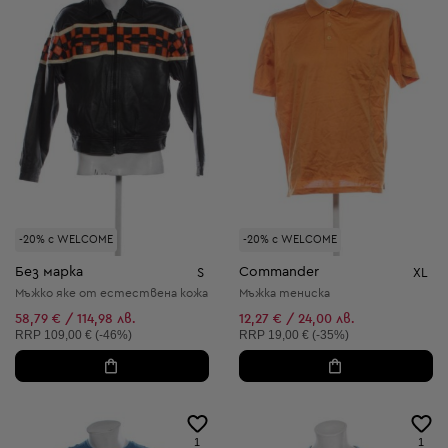
-20% с WELCOME
-20% с WELCOME
Без марка
Commander
S
XL
Мъжко яке от естествена кожа
Мъжка тениска
58,79 € / 114,98 лв.
12,27 € / 24,00 лв.
Препоръчителна цена:
Препоръчителна цена:
RRP
109,00 € (-46%)
RRP
19,00 € (-35%)
1
1