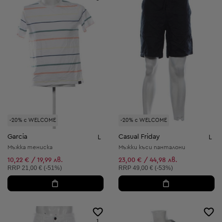
-20% с WELCOME
-20% с WELCOME
Garcia
Casual Friday
L
L
Мъжка тениска
Мъжки къси панталони
10,22 € / 19,99 лв.
23,00 € / 44,98 лв.
Препоръчителна цена:
Препоръчителна цена:
RRP
21,00 € (-51%)
RRP
49,00 € (-53%)
1