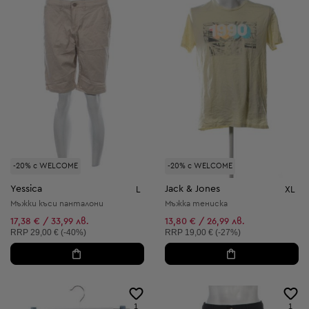
-20% с WELCOME
-20% с WELCOME
Yessica
Jack & Jones
L
XL
Мъжки къси панталони
Мъжка тениска
17,38 € / 33,99 лв.
13,80 € / 26,99 лв.
Препоръчителна цена:
Препоръчителна цена:
RRP
29,00 € (-40%)
RRP
19,00 € (-27%)
1
1