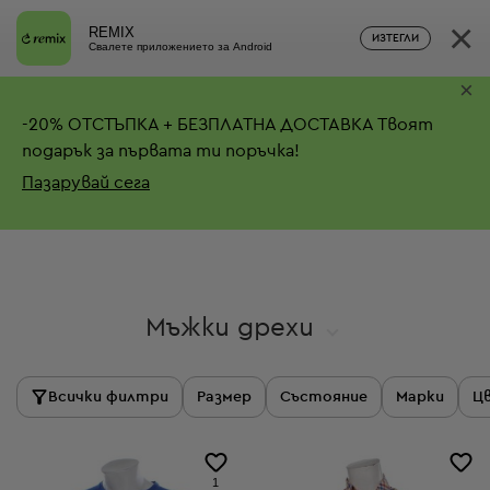
×
REMIX
ИЗТЕГЛИ
Свалете приложението за Android
×
-
20%
ОТСТЪПКА + БЕЗПЛАТНА ДОСТАВКА
Твоят
подарък за първата ти поръчка!
Пазарувай сега
Мъжки дрехи
Всички филтри
Размер
Състояние
Марки
Ц
1