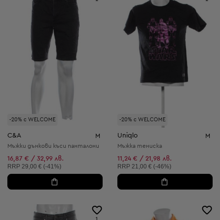
-20% с WELCOME
-20% с WELCOME
C&A
Uniqlo
M
M
Мъжки дънкови къси панталони
Мъжка тениска
16,87 € / 32,99 лв.
11,24 € / 21,98 лв.
Препоръчителна цена:
Препоръчителна цена:
RRP
29,00 € (-41%)
RRP
21,00 € (-46%)
1