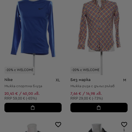
-20% с WELCOME
-20% с WELCOME
Nike
Без марка
XL
M
Мъжка спортна блуза
Мъжка риза с дълъг ръкав
20,45 € / 40,00 лв.
7,66 € / 14,98 лв.
Препоръчителна цена:
Препоръчителна цена:
RRP
59,00 € (-65%)
RRP
29,00 € (-73%)
1