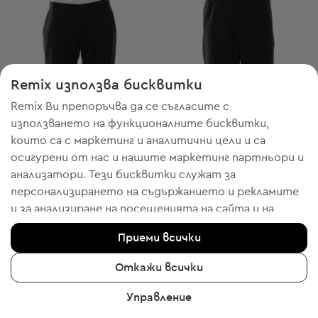
Remix използва бисквитки
Remix Ви препоръчва да се съгласите с
използването на функционалните бисквитки,
които са с маркетинг и аналитични цели и са
осигурени от нас и нашите маркетинг партньори и
анализатори. Тези бисквитки служат за
-20% с WELCOME
-20% с WELCOME
персонализирането на съдържанието и рекламите
Hugo Boss
Kalenji
L
S
и за анализиране на посещенията на сайта и на
Мъжки панталон
Мъжки спортни панталони
мобилното приложение - информация, която ни
43,45 € / 84,98 лв.
17,38 € / 33,99 лв.
Приеми всички
Препоръчителна цена:
Препоръчителна цена:
RRP
229,00 € (-81%)
RRP
39,00 € (-55%)
помага да Ви показваме продукти, които бихте
харесали. Ако сте съгласни, моля потвърдете с
Откажи всички
клик върху бутона “Да, съгласен съм“.
Управление
За да получите повече информация, моля