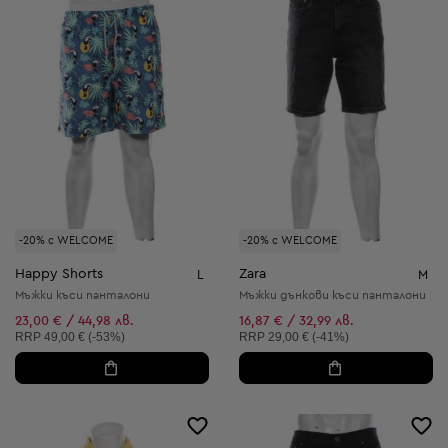
-20% с WELCOME
-20% с WELCOME
Happy Shorts
Zara
L
M
Мъжки къси панталони
Мъжки дънкови къси панталони
23,00 € / 44,98 лв.
16,87 € / 32,99 лв.
Препоръчителна цена:
Препоръчителна цена:
RRP
49,00 € (-53%)
RRP
29,00 € (-41%)