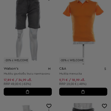
-20% с WELCOME
-20% с WELCOME
Watson's
C&A
M
S
Мъжки дънкови къси панталони
Мъжка тениска
17,89 € / 34,99 лв.
9,71 € / 18,99 лв.
Препоръчителна цена:
Препоръчителна цена:
RRP
49,00 € (-63%)
RRP
19,00 € (-48%)
1