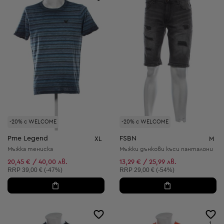
-20% с WELCOME
-20% с WELCOME
Pme Legend
FSBN
XL
M
Мъжка тениска
Мъжки дънкови къси панталони
20,45 € / 40,00 лв.
13,29 € / 25,99 лв.
Препоръчителна цена:
Препоръчителна цена:
RRP
39,00 € (-47%)
RRP
29,00 € (-54%)
1