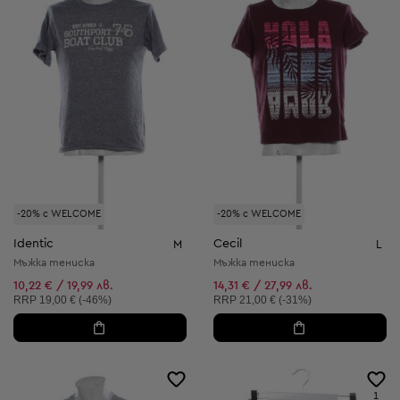
-20% с WELCOME
-20% с WELCOME
Identic
Cecil
M
L
Мъжка тениска
Мъжка тениска
10,22 € / 19,99 лв.
14,31 € / 27,99 лв.
Препоръчителна цена:
Препоръчителна цена:
RRP
19,00 € (-46%)
RRP
21,00 € (-31%)
1