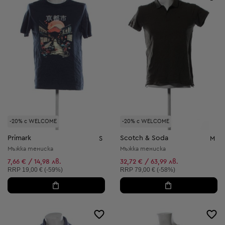
-20% с WELCOME
-20% с WELCOME
Primark
Scotch & Soda
S
M
Мъжка тениска
Мъжка тениска
7,66 € / 14,98 лв.
32,72 € / 63,99 лв.
Препоръчителна цена:
Препоръчителна цена:
RRP
19,00 € (-59%)
RRP
79,00 € (-58%)