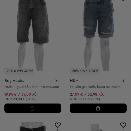
-20% с WELCOME
-20% с WELCOME
Без марка
H&M
XL
L
Мъжки дънкови къси панталони
Мъжки дънкови къси панталони
19,94 € / 39,00 лв.
27,09 € / 52,98 лв.
Препоръчителна цена:
Препоръчителна цена:
RRP
29,00 € (-31%)
RRP
29,00 € (-6%)
1
1