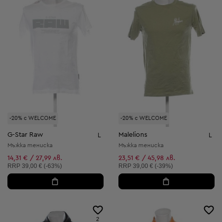
-20% с WELCOME
-20% с WELCOME
G-Star Raw
Malelions
L
L
Мъжка тениска
Мъжка тениска
14,31 € / 27,99 лв.
23,51 € / 45,98 лв.
Препоръчителна цена:
Препоръчителна цена:
RRP
39,00 € (-63%)
RRP
39,00 € (-39%)
2