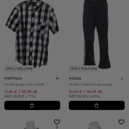
-20% с WELCOME
-20% с WELCOME
Matinique
Adidas
M
L
Мъжка риза с къс ръкав
Мъжко спортно долнище
15,84 € / 30,98 лв.
25,05 € / 48,99 лв.
Препоръчителна цена:
Препоръчителна цена:
RRP
69,00 € (-77%)
RRP
69,00 € (-63%)
3