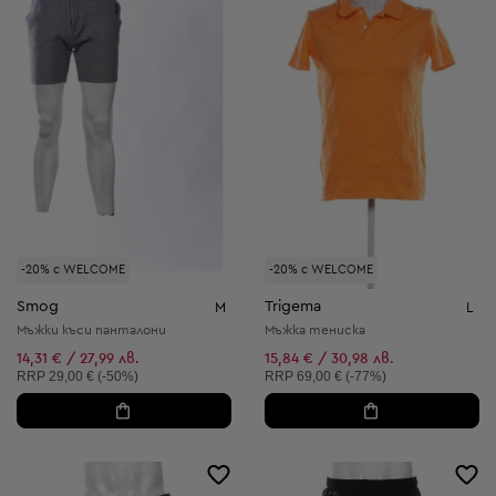
-20% с WELCOME
-20% с WELCOME
Smog
Trigema
M
L
Мъжки къси панталони
Мъжка тениска
14,31 € / 27,99 лв.
15,84 € / 30,98 лв.
Препоръчителна цена:
Препоръчителна цена:
RRP
29,00 € (-50%)
RRP
69,00 € (-77%)