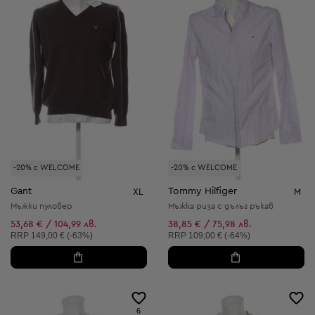
-20% с WELCOME
-20% с WELCOME
Gant
Tommy Hilfiger
XL
M
Мъжки пуловер
Мъжка риза с дълъг ръкав
53,68 € / 104,99 лв.
38,85 € / 75,98 лв.
Препоръчителна цена:
Препоръчителна цена:
RRP
149,00 € (-63%)
RRP
109,00 € (-64%)
6