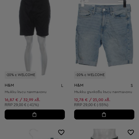
-20% с WELCOME
-20% с WELCOME
H&M
H&M
L
S
Мъжки къси панталони
Мъжки дънкови къси панталони
16,87 € / 32,99 лв.
12,78 € / 25,00 лв.
Препоръчителна цена:
Препоръчителна цена:
RRP
29,00 € (-41%)
RRP
29,00 € (-55%)