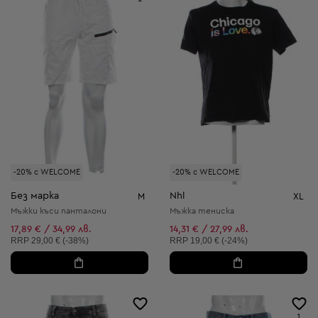
-20% с WELCOME
-20% с WELCOME
Без марка
Nhl
M
XL
Мъжки къси панталони
Мъжка тениска
17,89 € / 34,99 лв.
14,31 € / 27,99 лв.
Препоръчителна цена:
Препоръчителна цена:
RRP
29,00 € (-38%)
RRP
19,00 € (-24%)
1