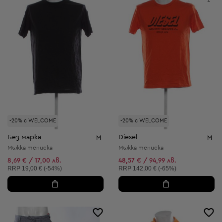
-20% с WELCOME
-20% с WELCOME
Без марка
Diesel
M
M
Мъжка тениска
Мъжка тениска
8,69 € / 17,00 лв.
48,57 € / 94,99 лв.
Препоръчителна цена:
Препоръчителна цена:
RRP
19,00 € (-54%)
RRP
142,00 € (-65%)