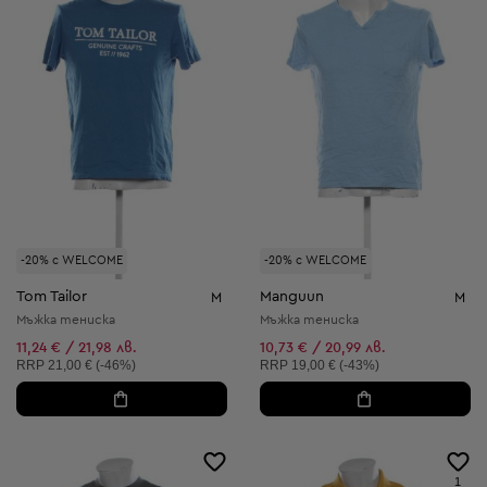
-20% с WELCOME
-20% с WELCOME
Tom Tailor
Manguun
M
M
Мъжка тениска
Мъжка тениска
11,24 € / 21,98 лв.
10,73 € / 20,99 лв.
Препоръчителна цена:
Препоръчителна цена:
RRP
21,00 € (-46%)
RRP
19,00 € (-43%)
1