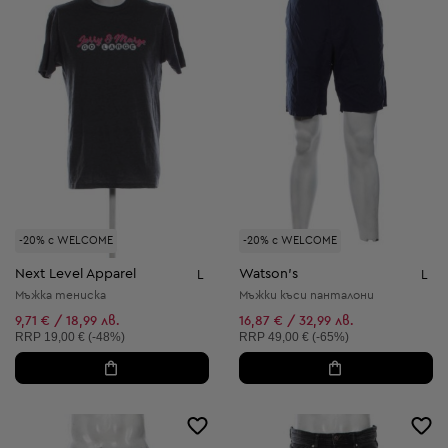
-20% с WELCOME
-20% с WELCOME
Next Level Apparel
Watson's
L
L
Мъжка тениска
Мъжки къси панталони
9,71 € / 18,99 лв.
16,87 € / 32,99 лв.
Препоръчителна цена:
Препоръчителна цена:
RRP
19,00 € (-48%)
RRP
49,00 € (-65%)