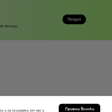
Продай
не носиш.
Приеми всички
и и са осигурени от нас и