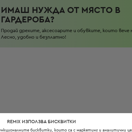
ИМАШ НУЖДА ОТ МЯСТО В
ГАРДЕРОБА?
Продай дрехите, аксесоарите и обувките, които вече 
Лесно, удобно и безплатно!
REMIX ИЗПОЛЗВА БИСКВИТКИ
функционалните бисквитки, които са с маркетинг и аналитични цел