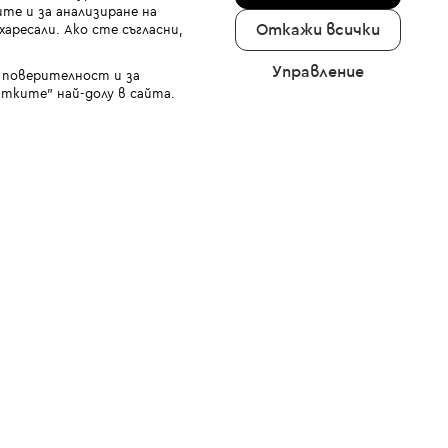
те и за анализиране на
Откажи всички
аресали. Ако сте съгласни,
Управление
а поверителност и за
тките" най-долу в сайта.