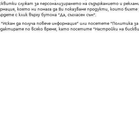
квитки служат за персонализирането на съдържанието и реклами
мация, която ни помага да Ви показваме продукти, които бихте х
рдете с клик върху бутона “Да, съгласен съм“.
 "Искам да получа повече информация" или посетете "Политика з
дактирате по всяко време, като посетите "Настройки на бискви