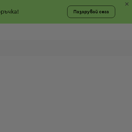
×
ръчка!
Пазарувай сега