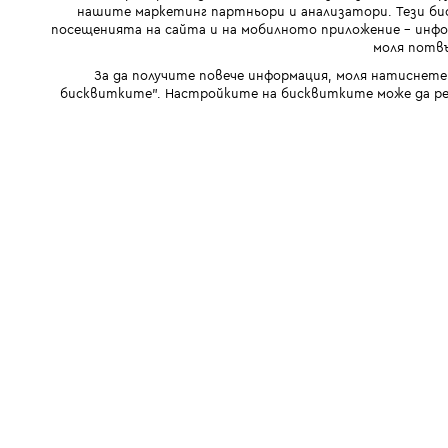
нашите маркетинг партньори и анализатори. Тези бис
посещенията на сайта и на мобилното приложение - инфор
моля потвъ
За да получите повече информация, моля натиснете
бисквитките". Настройките на бисквитките може да ре