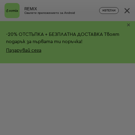
×
REMIX
ИЗТЕГЛИ
Свалете приложението за Android
×
-
20%
ОТСТЪПКА + БЕЗПЛАТНА ДОСТАВКА
Твоят
подарък за първата ти поръчка!
Пазарувай сега