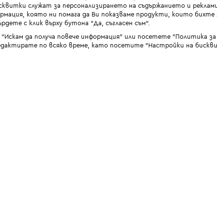
квитки служат за персонализирането на съдържанието и реклами
мация, която ни помага да Ви показваме продукти, които бихте х
рдете с клик върху бутона “Да, съгласен съм“.
 "Искам да получа повече информация" или посетете "Политика з
дактирате по всяко време, като посетите "Настройки на бискви