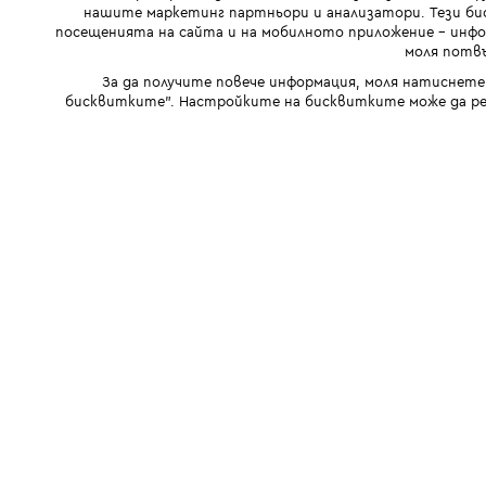
нашите маркетинг партньори и анализатори. Тези бис
посещенията на сайта и на мобилното приложение - инфор
моля потвъ
За да получите повече информация, моля натиснете
бисквитките". Настройките на бисквитките може да ре