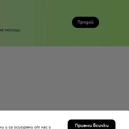
Продай
не носиш.
Приеми всички
и и са осигурени от нас и