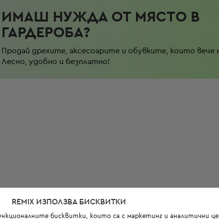
ИМАШ НУЖДА ОТ МЯСТО В
ГАРДЕРОБА?
Продай дрехите, аксесоарите и обувките, които вече 
Лесно, удобно и безплатно!
REMIX ИЗПОЛЗВА БИСКВИТКИ
функционалните бисквитки, които са с маркетинг и аналитични цел