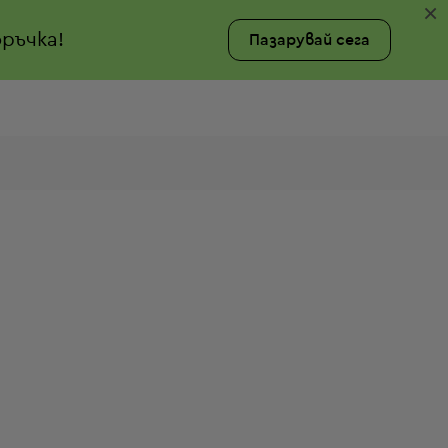
×
ръчка!
Пазарувай сега