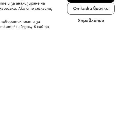
те и за анализиране на
Откажи всички
аресали. Ако сте съгласни,
Управление
а поверителност и за
тките" най-долу в сайта.