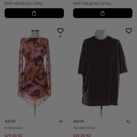
Doporučená cena:
Doporučená cena:
RRP
538,00 Kč (-53%)
RRP
538,00 Kč (-57%)
9
ASOS
ASOS
M
XL
Krátké šaty
Pánské tričko
479,00 Kč
249,00 Kč