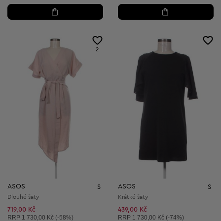
2
ASOS
ASOS
S
S
Dlouhé šaty
Krátké šaty
719,00 Kč
439,00 Kč
Doporučená cena:
Doporučená cena:
RRP
1 730,00 Kč (-58%)
RRP
1 730,00 Kč (-74%)