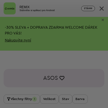
×
REMIX
STÁHNI
Stáhněte si aplikaci pro Android
×
-
30%
SLEVA + DOPRAVA ZDARMA
WELCOME DÁREK
PRO VÁS!
Nakupujte nyní
ASOS
Všechny filtry
Velikost
Stav
Barva
1