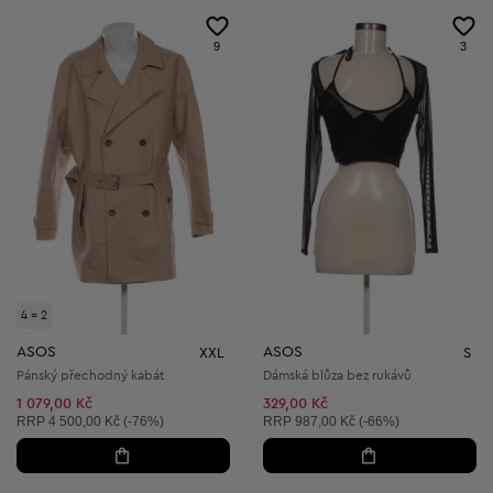
9
3
4 = 2
ASOS
ASOS
XXL
S
Pánský přechodný kabát
Dámská blůza bez rukávů
1 079,00 Kč
329,00 Kč
Doporučená cena:
Doporučená cena:
RRP
4 500,00 Kč (-76%)
RRP
987,00 Kč (-66%)