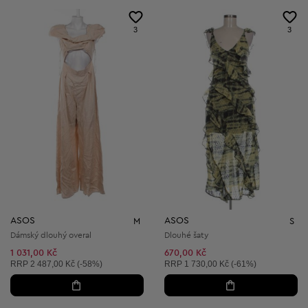
3
3
ASOS
ASOS
M
S
Dámský dlouhý overal
Dlouhé šaty
1 031,00 Kč
670,00 Kč
Doporučená cena:
Doporučená cena:
RRP
2 487,00 Kč (-58%)
RRP
1 730,00 Kč (-61%)