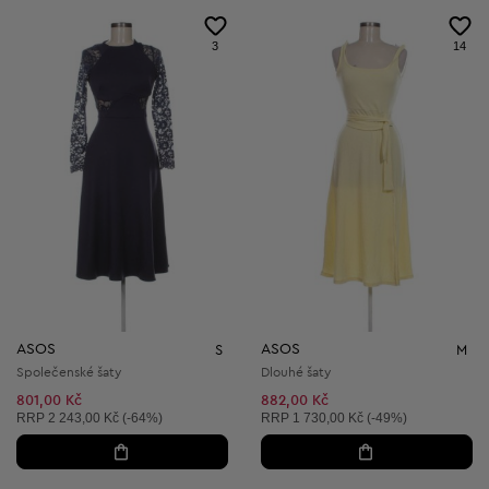
3
14
ASOS
ASOS
S
M
Společenské šaty
Dlouhé šaty
801,00 Kč
882,00 Kč
Doporučená cena:
Doporučená cena:
RRP
2 243,00 Kč (-64%)
RRP
1 730,00 Kč (-49%)