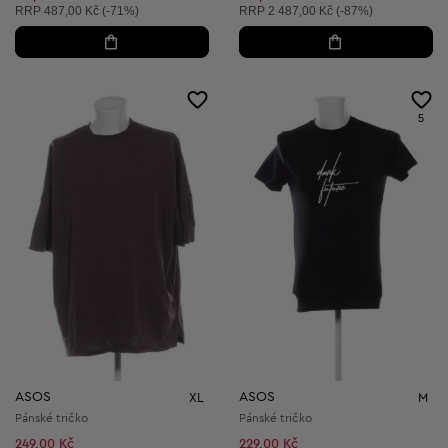
Doporučená cena:
Doporučená cena:
RRP
487,00 Kč (-71%)
RRP
2 487,00 Kč (-87%)
5
ASOS
ASOS
XL
M
Pánské tričko
Pánské tričko
249,00 Kč
229,00 Kč