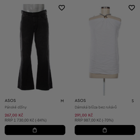
ASOS
ASOS
M
S
Pánské džíny
Dámská blůza bez rukávů
267,00 Kč
291,00 Kč
Doporučená cena:
Doporučená cena:
RRP
1 730,00 Kč (-84%)
RRP
987,00 Kč (-70%)