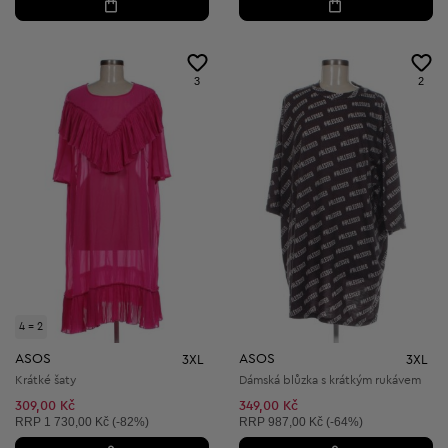
3
2
4 = 2
ASOS
ASOS
3XL
3XL
Krátké šaty
Dámská blůzka s krátkým rukávem
309,00 Kč
349,00 Kč
Doporučená cena:
Doporučená cena:
RRP
1 730,00 Kč (-82%)
RRP
987,00 Kč (-64%)