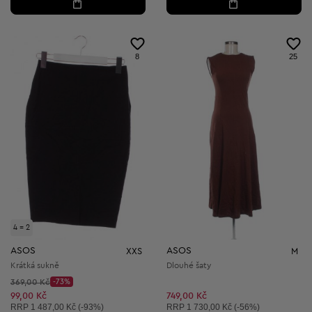
8
25
4 = 2
ASOS
ASOS
XXS
M
Krátká sukně
Dlouhé šaty
Původní cena:
369,00 Kč
-73%
Discount Price:
Snížená cena:
99,00 Kč
749,00 Kč
Doporučená cena:
Doporučená cena:
RRP
1 487,00 Kč (-93%)
RRP
1 730,00 Kč (-56%)