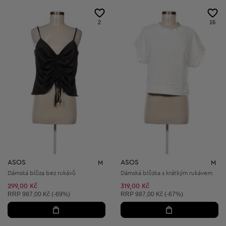
2
16
ASOS
ASOS
M
M
Dámská blůza bez rukávů
Dámská blůzka s krátkým rukávem
299,00 Kč
319,00 Kč
Doporučená cena:
Doporučená cena:
RRP
987,00 Kč (-69%)
RRP
987,00 Kč (-67%)