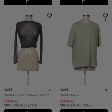
4
ASOS
ASOS
S
M
Dámská blůza s dlouhým rukávem
Dámské tričko
249,00 Kč
239,00 Kč
Doporučená cena:
Doporučená cena:
RRP
1 230,00 Kč (-79%)
RRP
653,00 Kč (-63%)