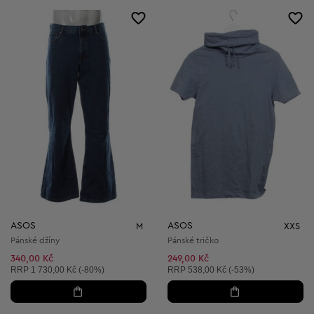
ASOS
ASOS
M
XXS
Pánské džíny
Pánské tričko
340,00 Kč
249,00 Kč
Doporučená cena:
Doporučená cena:
RRP
1 730,00 Kč (-80%)
RRP
538,00 Kč (-53%)