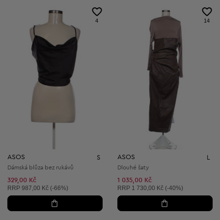
4
14
ASOS
ASOS
S
L
Dámská blůza bez rukávů
Dlouhé šaty
329,00 Kč
1 035,00 Kč
Doporučená cena:
Doporučená cena:
RRP
987,00 Kč (-66%)
RRP
1 730,00 Kč (-40%)