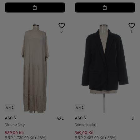
6
1
4 = 2
4 = 2
ASOS
ASOS
4XL
S
Dlouhé šaty
Dámské sako
889,00 Kč
369,00 Kč
Doporučená cena:
Doporučená cena:
RRP
1 730,00 Kč (-48%)
RRP
2 487,00 Kč (-85%)