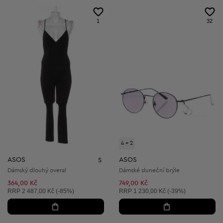
1
32
4 = 2
ASOS
ASOS
S
Dámský dlouhý overal
Dámské sluneční brýle
364,00 Kč
749,00 Kč
Doporučená cena:
Doporučená cena:
RRP
2 487,00 Kč (-85%)
RRP
1 230,00 Kč (-39%)