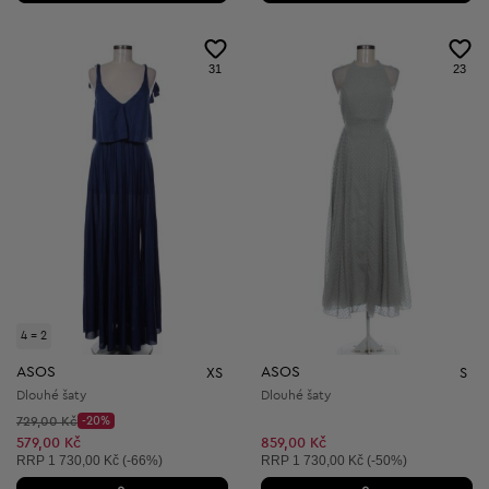
31
23
4 = 2
ASOS
ASOS
XS
S
Dlouhé šaty
Dlouhé šaty
Původní cena:
729,00 Kč
-20%
Discount Price:
Snížená cena:
579,00 Kč
859,00 Kč
Doporučená cena:
Doporučená cena:
RRP
1 730,00 Kč (-66%)
RRP
1 730,00 Kč (-50%)