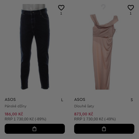
1
1
ASOS
ASOS
L
S
Pánské džíny
Dlouhé šaty
186,00 Kč
873,00 Kč
Doporučená cena:
Doporučená cena:
RRP
1 730,00 Kč (-89%)
RRP
1 730,00 Kč (-49%)