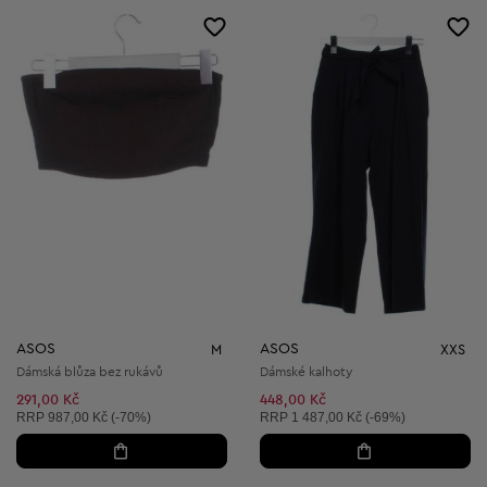
ASOS
ASOS
M
XXS
Dámská blůza bez rukávů
Dámské kalhoty
291,00 Kč
448,00 Kč
Doporučená cena:
Doporučená cena:
RRP
987,00 Kč (-70%)
RRP
1 487,00 Kč (-69%)