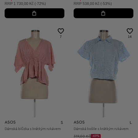
Doporučená cena:
Doporučená cena:
RRP
1 730,00 Kč (-72%)
RRP
538,00 Kč (-53%)
7
14
ASOS
ASOS
S
L
Dámská blůzka s krátkým rukávem
Dámská košile s krátkým rukávem
Původní cena:
319,00 Kč
-69%