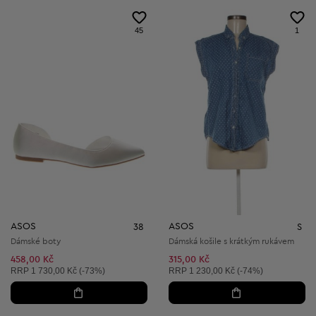
45
1
ASOS
ASOS
38
S
Dámské boty
Dámská košile s krátkým rukávem
458,00 Kč
315,00 Kč
Doporučená cena:
Doporučená cena:
RRP
1 730,00 Kč (-73%)
RRP
1 230,00 Kč (-74%)