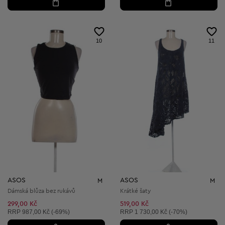
10
11
ASOS
ASOS
M
M
Dámská blůza bez rukávů
Krátké šaty
299,00 Kč
519,00 Kč
Doporučená cena:
Doporučená cena:
RRP
987,00 Kč (-69%)
RRP
1 730,00 Kč (-70%)