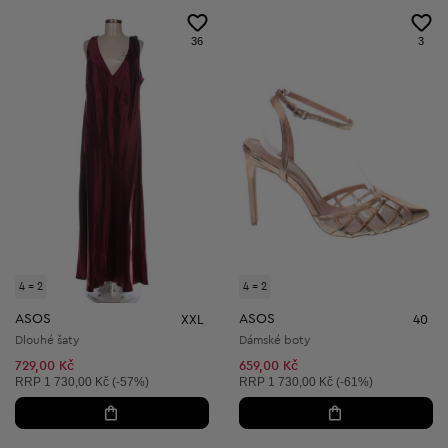
36
3
4 = 2
4 = 2
ASOS
ASOS
XXL
40
Dlouhé šaty
Dámské boty
729,00 Kč
659,00 Kč
Doporučená cena:
Doporučená cena:
RRP
1 730,00 Kč (-57%)
RRP
1 730,00 Kč (-61%)