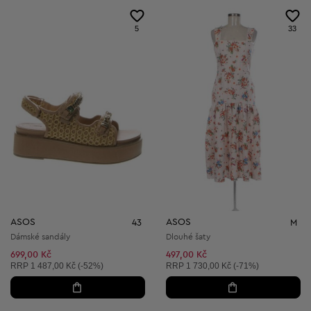
5
33
ASOS
ASOS
43
M
Dámské sandály
Dlouhé šaty
699,00 Kč
497,00 Kč
Doporučená cena:
Doporučená cena:
RRP
1 487,00 Kč (-52%)
RRP
1 730,00 Kč (-71%)