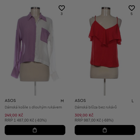
3
5
ASOS
ASOS
M
L
Dámská košile s dlouhým rukávem
Dámská blůza bez rukávů
249,00 Kč
309,00 Kč
Doporučená cena:
Doporučená cena:
RRP
1 487,00 Kč (-83%)
RRP
987,00 Kč (-68%)