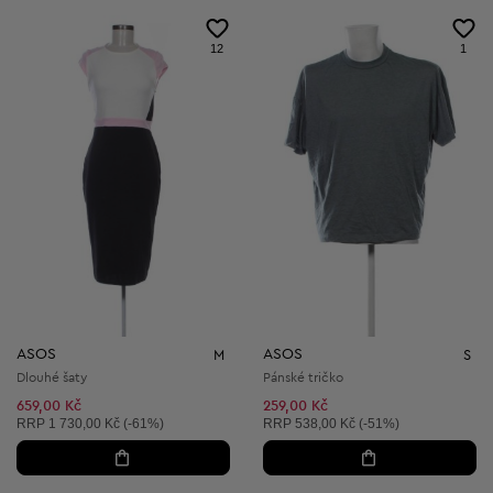
12
1
ASOS
ASOS
M
S
Dlouhé šaty
Pánské tričko
659,00 Kč
259,00 Kč
Doporučená cena:
Doporučená cena:
RRP
1 730,00 Kč (-61%)
RRP
538,00 Kč (-51%)