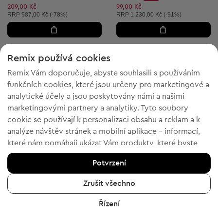
Discount Price:
Snížená cena:
209,00 Kč
99,00 Kč
Doporučená cena:
Doporučená cena:
RRP
987,00 Kč (-78%)
RRP
1 230,00 Kč (-91%)
Remix používá cookies
62
4
Remix Vám doporučuje, abyste souhlasili s používáním
funkčních cookies, které jsou určeny pro marketingové a
analytické účely a jsou poskytovány námi a našimi
marketingovými partnery a analytiky. Tyto soubory
cookie se používají k personalizaci obsahu a reklam a k
analýze návštěv stránek a mobilní aplikace - informací,
které nám pomáhají ukázat Vám produkty, které byste
chtěli. Pokud souhlasíte, potvrďte prosím kliknutím na
Potvrzení
tlačítko „Ano, souhlasím“.
Chcete-li získat více informací, klikněte na „Chci více
Zrušit všechno
4 = 2
4 = 2
informací“ nebo navštivte „Zásady ochrany osobních
ASOS
ASOS
XS
XL
Řízení
údajů a cookies“. Nastavení souborů cookie můžete
Společenské šaty
Společenské šaty