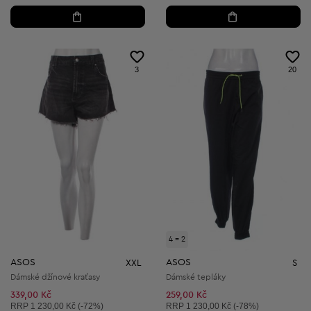
3
20
4 = 2
ASOS
ASOS
XXL
S
Dámské džínové kraťasy
Dámské tepláky
339,00 Kč
259,00 Kč
Doporučená cena:
Doporučená cena:
RRP
1 230,00 Kč (-72%)
RRP
1 230,00 Kč (-78%)