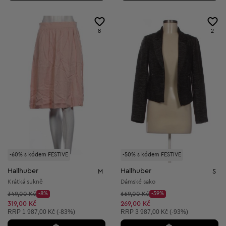
8
2
-60% s kódem FESTIVE
-50% s kódem FESTIVE
Hallhuber
Hallhuber
M
S
Krátká sukně
Dámské sako
Původní cena:
Původní cena:
349,00 Kč
-8%
669,00 Kč
-59%
Discount Price:
Discount Price:
Snížená cena:
Snížená cena:
319,00 Kč
269,00 Kč
Doporučená cena:
Doporučená cena:
RRP
1 987,00 Kč (-83%)
RRP
3 987,00 Kč (-93%)