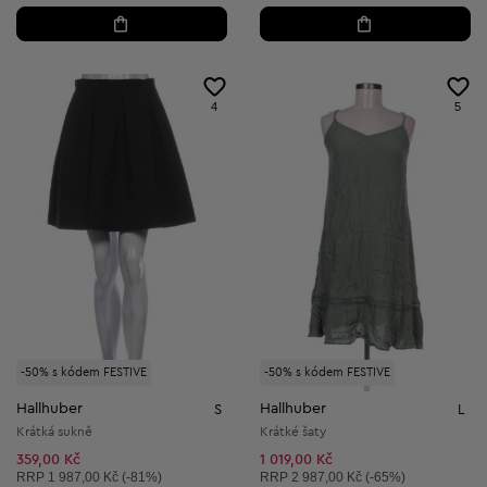
4
5
-50% s kódem FESTIVE
-50% s kódem FESTIVE
Hallhuber
Hallhuber
S
L
Krátká sukně
Krátké šaty
359,00 Kč
1 019,00 Kč
Doporučená cena:
Doporučená cena:
RRP
1 987,00 Kč (-81%)
RRP
2 987,00 Kč (-65%)