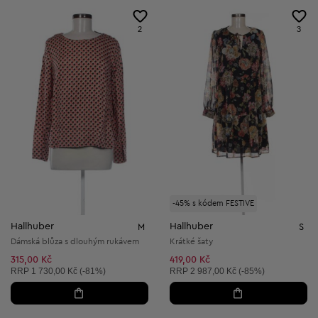
2
3
-45% s kódem FESTIVE
Hallhuber
Hallhuber
M
S
Dámská blůza s dlouhým rukávem
Krátké šaty
315,00 Kč
419,00 Kč
Doporučená cena:
Doporučená cena:
RRP
1 730,00 Kč (-81%)
RRP
2 987,00 Kč (-85%)