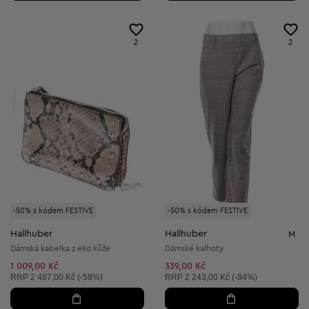
2
2
-50% s kódem FESTIVE
-50% s kódem FESTIVE
Hallhuber
Hallhuber
M
Dámská kabelka z eko kůže
Dámské kalhoty
1 009,00 Kč
339,00 Kč
Doporučená cena:
Doporučená cena:
RRP
2 487,00 Kč (-59%)
RRP
2 243,00 Kč (-84%)