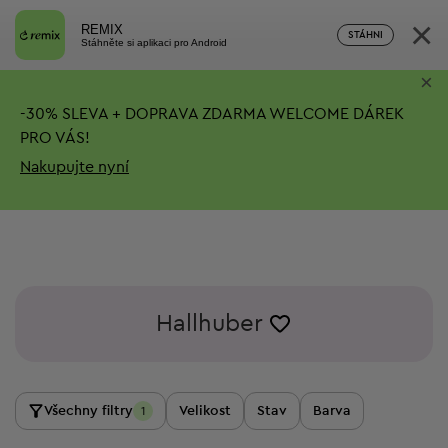
×
REMIX
STÁHNI
Stáhněte si aplikaci pro Android
×
-
30%
SLEVA + DOPRAVA ZDARMA
WELCOME DÁREK
PRO VÁS!
Nakupujte nyní
Hallhuber
Všechny filtry
Velikost
Stav
Barva
1