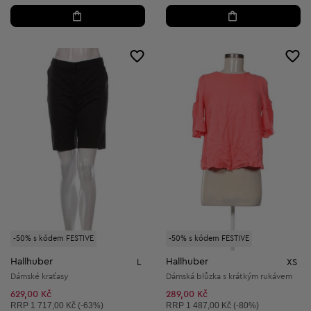
-50% s kódem FESTIVE
-50% s kódem FESTIVE
Hallhuber
Hallhuber
L
XS
Dámské kraťasy
Dámská blůzka s krátkým rukávem
629,00 Kč
289,00 Kč
Doporučená cena:
Doporučená cena:
RRP
1 717,00 Kč (-63%)
RRP
1 487,00 Kč (-80%)