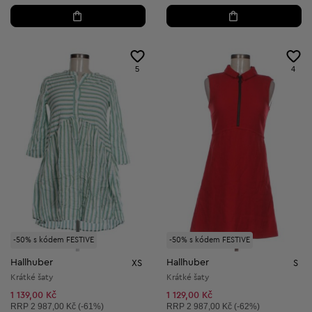
5
4
-50% s kódem FESTIVE
-50% s kódem FESTIVE
Hallhuber
Hallhuber
XS
S
Krátké šaty
Krátké šaty
1 139,00 Kč
1 129,00 Kč
Doporučená cena:
Doporučená cena:
RRP
2 987,00 Kč (-61%)
RRP
2 987,00 Kč (-62%)