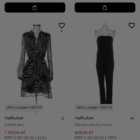
4
-50% s kódem FESTIVE
-50% s kódem FESTIVE
Hallhuber
Hallhuber
S
M
Krátké šaty
Dámský dlouhý overal
1 139,00 Kč
829,00 Kč
Doporučená cena:
Doporučená cena:
RRP
2 987,00 Kč (-61%)
RRP
3 487,00 Kč (-76%)