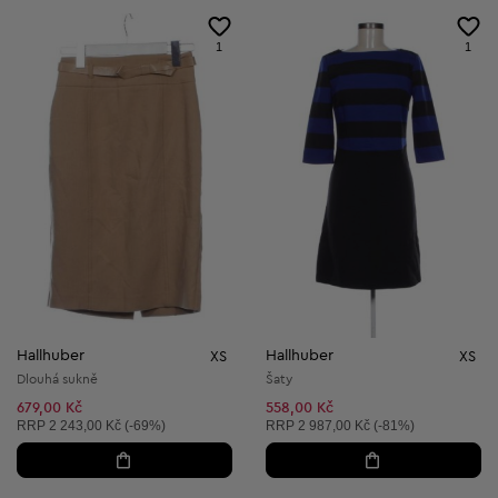
1
1
Hallhuber
Hallhuber
XS
XS
Dlouhá sukně
Šaty
679,00 Kč
558,00 Kč
Doporučená cena:
Doporučená cena:
RRP
2 243,00 Kč (-69%)
RRP
2 987,00 Kč (-81%)