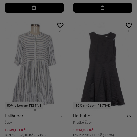
3
1
-50% s kódem FESTIVE
-50% s kódem FESTIVE
Hallhuber
Hallhuber
S
XS
Šaty
Krátké šaty
1 099,00 Kč
1 019,00 Kč
Doporučená cena:
Doporučená cena:
RRP
2 987,00 Kč (-63%)
RRP
2 987,00 Kč (-65%)