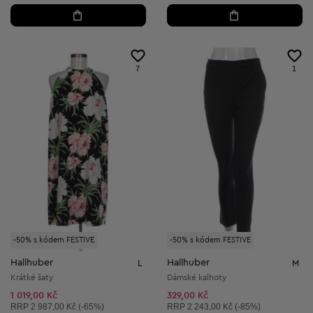
7
1
-50% s kódem FESTIVE
-50% s kódem FESTIVE
Hallhuber
Hallhuber
L
M
Krátké šaty
Dámské kalhoty
1 019,00 Kč
329,00 Kč
Doporučená cena:
Doporučená cena:
RRP
2 987,00 Kč (-65%)
RRP
2 243,00 Kč (-85%)