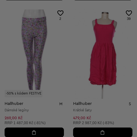
2
39
-50% s kódem FESTIVE
Hallhuber
Hallhuber
M
S
Dámské legíny
Krátké šaty
269,00 Kč
479,00 Kč
Doporučená cena:
Doporučená cena:
RRP
1 487,00 Kč (-81%)
RRP
2 987,00 Kč (-83%)