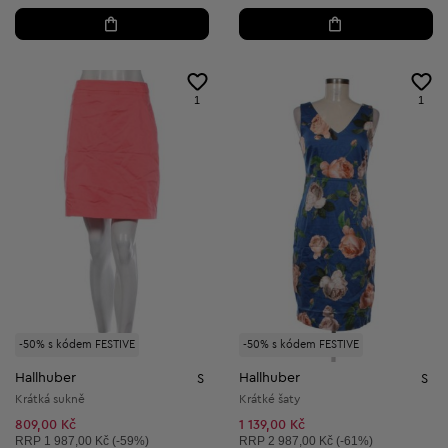
1
1
-50% s kódem FESTIVE
-50% s kódem FESTIVE
Hallhuber
Hallhuber
S
S
Krátká sukně
Krátké šaty
809,00 Kč
1 139,00 Kč
Doporučená cena:
Doporučená cena:
RRP
1 987,00 Kč (-59%)
RRP
2 987,00 Kč (-61%)