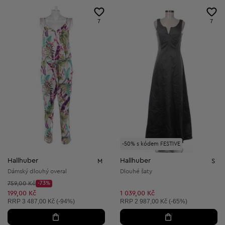
7
7
-50% s kódem FESTIVE
Hallhuber
Hallhuber
M
S
Dámský dlouhý overal
Dlouhé šaty
Původní cena:
759,00 Kč
-73%
Discount Price:
Snížená cena:
199,00 Kč
1 039,00 Kč
Doporučená cena:
Doporučená cena:
RRP
3 487,00 Kč (-94%)
RRP
2 987,00 Kč (-65%)