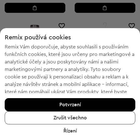
1
Remix používá cookies
Remix Vám doporučuje, abyste souhlasili s používáním
funkčních cookies, které jsou určeny pro marketingové a
analytické účely a jsou poskytovány námi a našimi
marketingovými partnery a analytiky. Tyto soubory
cookie se používají k personalizaci obsahu a reklam a k
analýze návštěv stránek a mobilní aplikace - informací,
které nám pomáhají ukázat Vám produkty, které byste
chtěli. Pokud souhlasíte, potvrďte prosím kliknutím na
Potvrzení
tlačítko „Ano, souhlasím“.
-50% s kódem FESTIVE
-50% s kódem FESTIVE
Chcete-li získat více informací, klikněte na „Chci více
Zrušit všechno
Hallhuber
Hallhuber
S
XS
informací“ nebo navštivte „Zásady ochrany osobních
Krátké šaty
Dámské kalhoty
Řízení
údajů a cookies“. Nastavení souborů cookie můžete
899,00 Kč
449,00 Kč
Doporučená cena:
Doporučená cena:
RRP
2 987,00 Kč (-69%)
RRP
2 243,00 Kč (-79%)