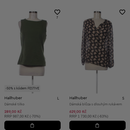
7
-50% s kódem FESTIVE
Hallhuber
Hallhuber
L
S
Dámské tilko
Dámská blůza s dlouhým rukávem
289,00 Kč
629,00 Kč
Doporučená cena:
Doporučená cena:
RRP
987,00 Kč (-70%)
RRP
1 730,00 Kč (-63%)