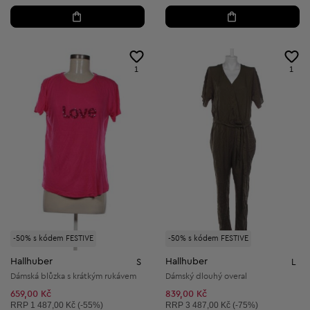
1
1
-50% s kódem FESTIVE
-50% s kódem FESTIVE
Hallhuber
Hallhuber
S
L
Dámská blůzka s krátkým rukávem
Dámský dlouhý overal
659,00 Kč
839,00 Kč
Doporučená cena:
Doporučená cena:
RRP
1 487,00 Kč (-55%)
RRP
3 487,00 Kč (-75%)