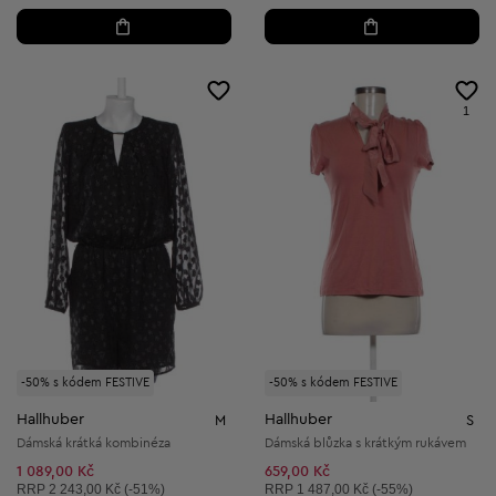
1
-50% s kódem FESTIVE
-50% s kódem FESTIVE
Hallhuber
Hallhuber
M
S
Dámská krátká kombinéza
Dámská blůzka s krátkým rukávem
1 089,00 Kč
659,00 Kč
Doporučená cena:
Doporučená cena:
RRP
2 243,00 Kč (-51%)
RRP
1 487,00 Kč (-55%)