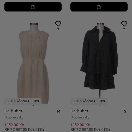
3
2
-50% s kódem FESTIVE
-50% s kódem FESTIVE
Hallhuber
Hallhuber
M
S
Dlouhé šaty
Dlouhé šaty
1 139,00 Kč
1 139,00 Kč
Doporučená cena:
Doporučená cena:
RRP
2 987,00 Kč (-61%)
RRP
2 987,00 Kč (-61%)