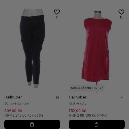
2
11
-50% s kódem FESTIVE
Hallhuber
Hallhuber
M
M
Dámské kalhoty
Krátké šaty
809,00 Kč
752,00 Kč
Doporučená cena:
Doporučená cena:
RRP
2 243,00 Kč (-63%)
RRP
2 987,00 Kč (-74%)