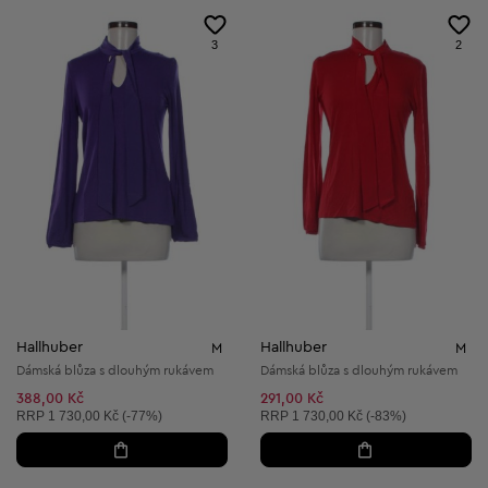
3
2
Hallhuber
Hallhuber
M
M
Dámská blůza s dlouhým rukávem
Dámská blůza s dlouhým rukávem
388,00 Kč
291,00 Kč
Doporučená cena:
Doporučená cena:
RRP
1 730,00 Kč (-77%)
RRP
1 730,00 Kč (-83%)