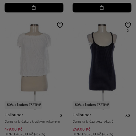
2
-50% s kódem FESTIVE
-50% s kódem FESTIVE
Hallhuber
Hallhuber
S
XS
Dámská blůzka s krátkým rukávem
Dámská blůza bez rukávů
479,00 Kč
249,00 Kč
Doporučená cena:
Doporučená cena:
RRP
1 487,00 Kč (-67%)
RRP
1 987,00 Kč (-87%)