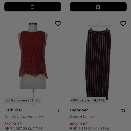
3
-50% s kódem FESTIVE
-50% s kódem FESTIVE
Hallhuber
Hallhuber
S
XS
Dámská blůza bez rukávů
Dámské kalhoty
569,00 Kč
409,00 Kč
Doporučená cena:
Doporučená cena:
RRP
1 987,00 Kč (-71%)
RRP
2 243,00 Kč (-81%)