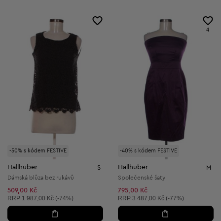
4
-50% s kódem FESTIVE
-40% s kódem FESTIVE
Hallhuber
Hallhuber
S
M
Dámská blůza bez rukávů
Společenské šaty
509,00 Kč
795,00 Kč
Doporučená cena:
Doporučená cena:
RRP
1 987,00 Kč (-74%)
RRP
3 487,00 Kč (-77%)