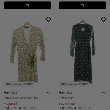
3
3
-50% s kódem FESTIVE
-50% s kódem FESTIVE
Hallhuber
Hallhuber
XS
XS
Dámská krátká kombinéza
Krátké šaty
619,00 Kč
1 139,00 Kč
Doporučená cena:
Doporučená cena:
RRP
2 243,00 Kč (-72%)
RRP
2 987,00 Kč (-61%)