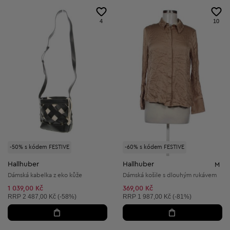
4
10
-50% s kódem FESTIVE
-60% s kódem FESTIVE
Hallhuber
Hallhuber
M
Dámská kabelka z eko kůže
Dámská košile s dlouhým rukávem
1 039,00 Kč
369,00 Kč
Doporučená cena:
Doporučená cena:
RRP
2 487,00 Kč (-58%)
RRP
1 987,00 Kč (-81%)