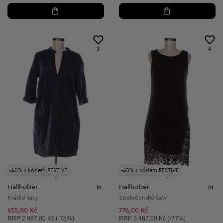
3
4
-40% s kódem FESTIVE
-40% s kódem FESTIVE
Hallhuber
Hallhuber
M
M
Krátké šaty
Společenské šaty
655,00 Kč
776,00 Kč
Doporučená cena:
Doporučená cena:
RRP
2 987,00 Kč (-78%)
RRP
3 487,00 Kč (-77%)