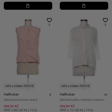
1
3
-50% s kódem FESTIVE
-50% s kódem FESTIVE
Hallhuber
Hallhuber
S
M
Dámská blůza bez rukávů
Dámská košile s krátkým rukávem
569,00 Kč
459,00 Kč
Doporučená cena:
Doporučená cena:
RRP
1 987,00 Kč (-71%)
RRP
1 717,00 Kč (-73%)