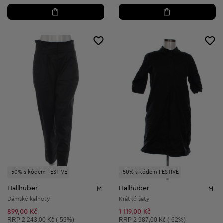
-50% s kódem FESTIVE
-50% s kódem FESTIVE
Hallhuber
Hallhuber
M
M
Dámské kalhoty
Krátké šaty
899,00 Kč
1 119,00 Kč
Doporučená cena:
Doporučená cena:
RRP
2 243,00 Kč (-59%)
RRP
2 987,00 Kč (-62%)