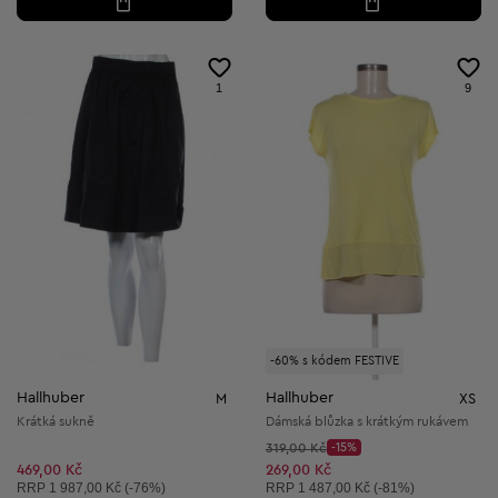
1
9
-60% s kódem FESTIVE
Hallhuber
Hallhuber
M
XS
Krátká sukně
Dámská blůzka s krátkým rukávem
Původní cena:
319,00 Kč
-15%
Discount Price:
Snížená cena:
469,00 Kč
269,00 Kč
Doporučená cena:
Doporučená cena:
RRP
1 987,00 Kč (-76%)
RRP
1 487,00 Kč (-81%)