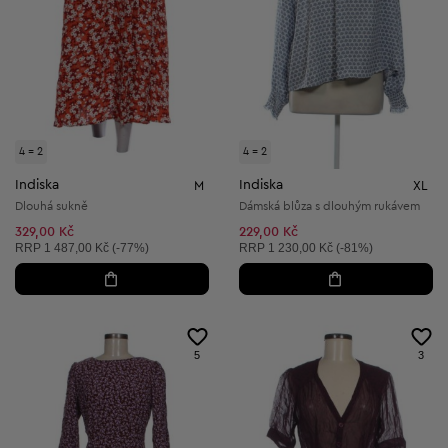
4 = 2
4 = 2
Indiska
Indiska
M
XL
Dlouhá sukně
Dámská blůza s dlouhým rukávem
329,00 Kč
229,00 Kč
Doporučená cena:
Doporučená cena:
RRP
1 487,00 Kč (-77%)
RRP
1 230,00 Kč (-81%)
5
3