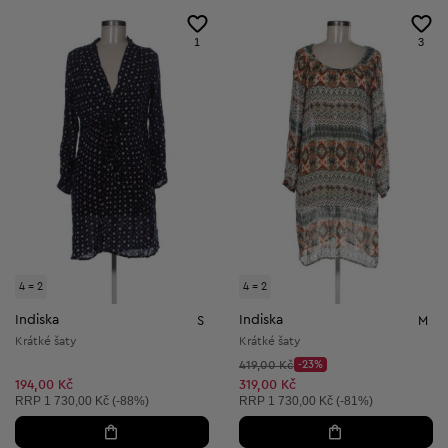
1
3
4 = 2
4 = 2
Indiska
Indiska
S
M
Krátké šaty
Krátké šaty
Původní cena:
419,00 Kč
-23%
Discount Price:
Snížená cena:
194,00 Kč
319,00 Kč
Doporučená cena:
Doporučená cena:
RRP
1 730,00 Kč (-88%)
RRP
1 730,00 Kč (-81%)