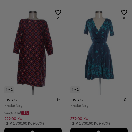
2
8
4 = 2
4 = 2
Indiska
Indiska
M
S
Krátké šaty
Krátké šaty
Původní cena:
249,00 Kč
-8%
Discount Price:
Snížená cena:
229,00 Kč
379,00 Kč
Doporučená cena:
Doporučená cena:
RRP
1 730,00 Kč (-86%)
RRP
1 730,00 Kč (-78%)