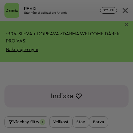
×
REMIX
STÁHNI
Stáhněte si aplikaci pro Android
×
-
30%
SLEVA + DOPRAVA ZDARMA
WELCOME DÁREK
PRO VÁS!
Nakupujte nyní
Indiska
Všechny filtry
Velikost
Stav
Barva
1