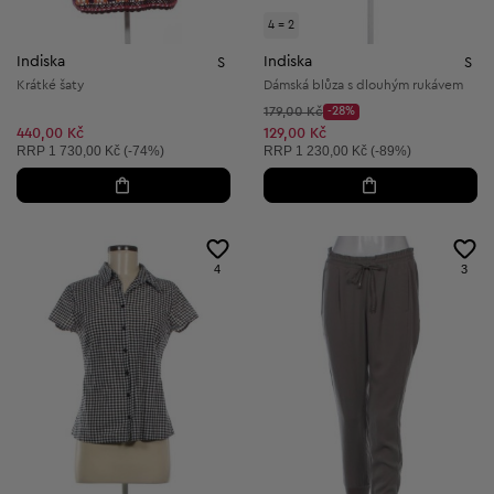
4 = 2
Indiska
Indiska
S
S
Krátké šaty
Dámská blůza s dlouhým rukávem
Původní cena:
179,00 Kč
-28%
Discount Price:
Snížená cena:
440,00 Kč
129,00 Kč
Doporučená cena:
Doporučená cena:
RRP
1 730,00 Kč (-74%)
RRP
1 230,00 Kč (-89%)
4
3