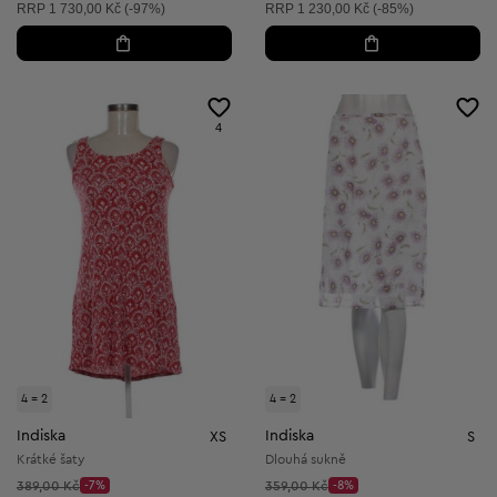
Doporučená cena:
Doporučená cena:
RRP
1 730,00 Kč (-97%)
RRP
1 230,00 Kč (-85%)
4
4 = 2
4 = 2
Indiska
Indiska
XS
S
Krátké šaty
Dlouhá sukně
Původní cena:
Původní cena:
389,00 Kč
-7%
359,00 Kč
-8%
Discount Price:
Discount Price: