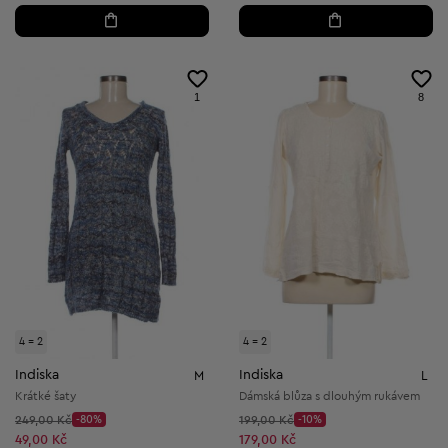
1
8
4 = 2
4 = 2
Indiska
Indiska
M
L
Krátké šaty
Dámská blůza s dlouhým rukávem
Původní cena:
Původní cena:
249,00 Kč
-80%
199,00 Kč
-10%
Discount Price:
Discount Price:
Snížená cena:
Snížená cena:
49,00 Kč
179,00 Kč