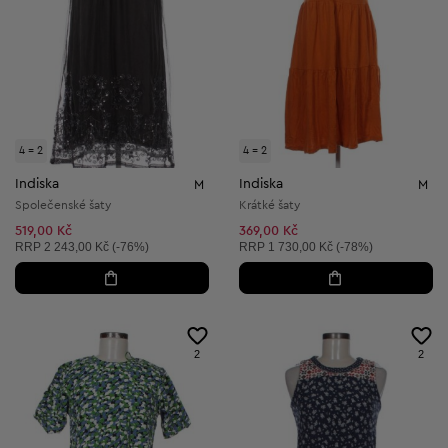
4 = 2
4 = 2
Indiska
Indiska
M
M
Společenské šaty
Krátké šaty
519,00 Kč
369,00 Kč
Doporučená cena:
Doporučená cena:
RRP
2 243,00 Kč (-76%)
RRP
1 730,00 Kč (-78%)
2
2