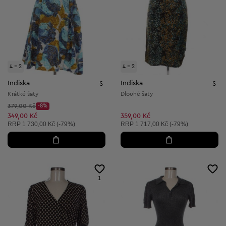
4 = 2
4 = 2
Indiska
Indiska
S
S
Krátké šaty
Dlouhé šaty
Původní cena:
379,00 Kč
-8%
Discount Price:
Snížená cena:
349,00 Kč
359,00 Kč
Doporučená cena:
Doporučená cena:
RRP
1 730,00 Kč (-79%)
RRP
1 717,00 Kč (-79%)
1