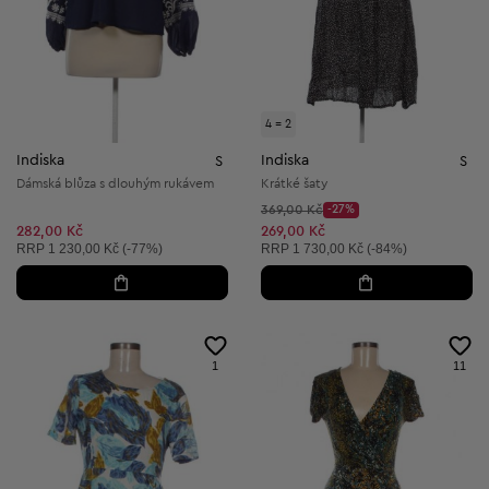
4 = 2
Indiska
Indiska
S
S
Dámská blůza s dlouhým rukávem
Krátké šaty
Původní cena:
369,00 Kč
-27%
Discount Price:
Snížená cena:
282,00 Kč
269,00 Kč
Doporučená cena:
Doporučená cena:
RRP
1 230,00 Kč (-77%)
RRP
1 730,00 Kč (-84%)
1
11