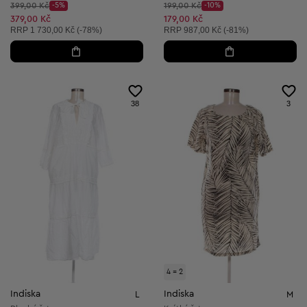
Původní cena:
Původní cena:
399,00 Kč
-5%
199,00 Kč
-10%
Discount Price:
Discount Price:
Snížená cena:
Snížená cena:
379,00 Kč
179,00 Kč
Doporučená cena:
Doporučená cena:
RRP
1 730,00 Kč (-78%)
RRP
987,00 Kč (-81%)
38
3
4 = 2
Indiska
Indiska
L
M