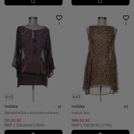
1
1
4 = 2
4 = 2
Indiska
Indiska
M
XS
Dámská blůza s dlouhým rukávem
Krátké šaty
121,00 Kč
388,00 Kč
Doporučená cena:
Doporučená cena:
RRP
1 230,00 Kč (-90%)
RRP
1 730,00 Kč (-77%)