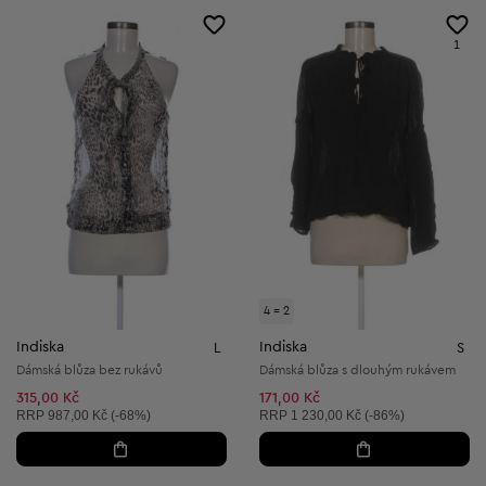
1
4 = 2
Indiska
Indiska
L
S
Dámská blůza bez rukávů
Dámská blůza s dlouhým rukávem
315,00 Kč
171,00 Kč
Doporučená cena:
Doporučená cena:
RRP
987,00 Kč (-68%)
RRP
1 230,00 Kč (-86%)