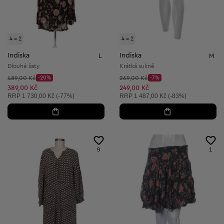
4 = 2
4 = 2
Indiska
Indiska
L
M
Dlouhé šaty
Krátká sukně
Původní cena:
Původní cena:
489,00 Kč
-20%
269,00 Kč
-7%
Discount Price:
Discount Price:
Snížená cena:
Snížená cena:
389,00 Kč
249,00 Kč
Doporučená cena:
Doporučená cena:
RRP
1 730,00 Kč (-77%)
RRP
1 487,00 Kč (-83%)
9
1