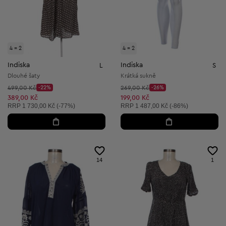
4 = 2
4 = 2
Indiska
Indiska
L
S
Dlouhé šaty
Krátká sukně
Původní cena:
Původní cena:
499,00 Kč
-22%
269,00 Kč
-26%
Discount Price:
Discount Price:
Snížená cena:
Snížená cena:
389,00 Kč
199,00 Kč
Doporučená cena:
Doporučená cena:
RRP
1 730,00 Kč (-77%)
RRP
1 487,00 Kč (-86%)
14
1