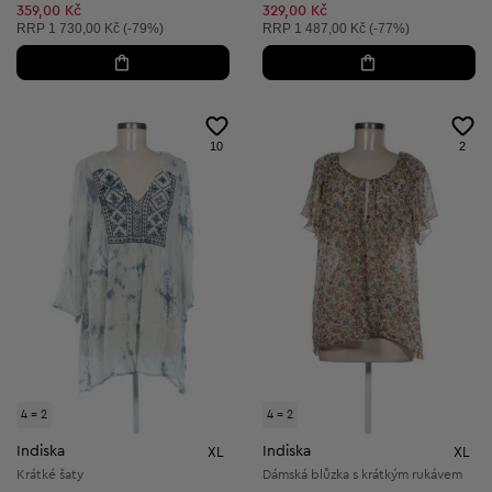
Snížená cena:
Snížená cena:
359,00 Kč
329,00 Kč
Doporučená cena:
Doporučená cena:
RRP
1 730,00 Kč (-79%)
RRP
1 487,00 Kč (-77%)
10
2
4 = 2
4 = 2
Indiska
Indiska
XL
XL
Krátké šaty
Dámská blůzka s krátkým rukávem