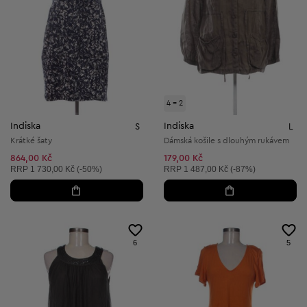
4 = 2
Indiska
Indiska
S
L
Krátké šaty
Dámská košile s dlouhým rukávem
864,00 Kč
179,00 Kč
Doporučená cena:
Doporučená cena:
RRP
1 730,00 Kč (-50%)
RRP
1 487,00 Kč (-87%)
6
5