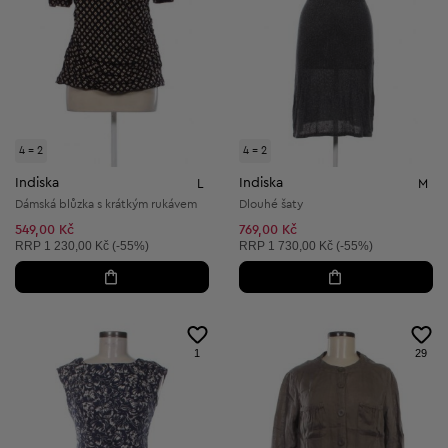
4 = 2
4 = 2
Indiska
Indiska
L
M
Dámská blůzka s krátkým rukávem
Dlouhé šaty
549,00 Kč
769,00 Kč
Doporučená cena:
Doporučená cena:
RRP
1 230,00 Kč (-55%)
RRP
1 730,00 Kč (-55%)
1
29