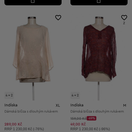
2
4 = 2
4 = 2
Indiska
Indiska
XL
M
Dámská blůza s dlouhým rukávem
Dámská blůza s dlouhým rukávem
Původní cena:
159,00 Kč
-69%
Discount Price:
Snížená cena:
289,00 Kč
49,00 Kč
Doporučená cena:
Doporučená cena:
RRP
1 230,00 Kč (-76%)
RRP
1 230,00 Kč (-96%)