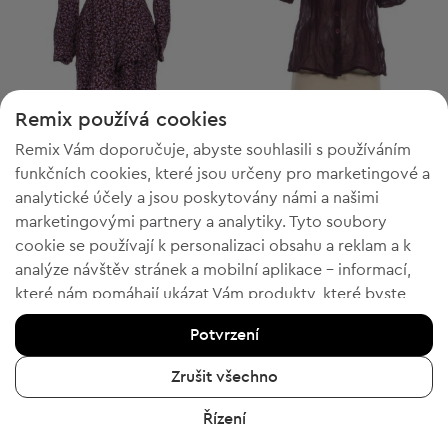
Remix používá cookies
Remix Vám doporučuje, abyste souhlasili s používáním
4 = 2
funkčních cookies, které jsou určeny pro marketingové a
Indiska
Indiska
M
M
analytické účely a jsou poskytovány námi a našimi
Krátké šaty
Dámská košile s krátkým rukávem
marketingovými partnery a analytiky. Tyto soubory
471,00 Kč
259,00 Kč
cookie se používají k personalizaci obsahu a reklam a k
Doporučená cena:
Doporučená cena:
RRP
1 730,00 Kč (-72%)
RRP
1 230,00 Kč (-78%)
analýze návštěv stránek a mobilní aplikace - informací,
které nám pomáhají ukázat Vám produkty, které byste
chtěli. Pokud souhlasíte, potvrďte prosím kliknutím na
Potvrzení
tlačítko „Ano, souhlasím“.
2
4
Chcete-li získat více informací, klikněte na „Chci více
Zrušit všechno
informací“ nebo navštivte „Zásady ochrany osobních
Řízení
údajů a cookies“. Nastavení souborů cookie můžete