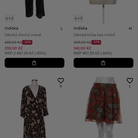
4 = 2
4 = 2
Indiska
Indiska
L
M
Dámský dlouhý overal
Dámská blůza bez rukávů
Původní cena:
Původní cena:
489,00 Kč
-26%
309,00 Kč
-51%
Discount Price:
Discount Price:
Snížená cena:
Snížená cena:
359,00 Kč
149,00 Kč
Doporučená cena:
Doporučená cena:
RRP
2 487,00 Kč (-85%)
RRP
987,00 Kč (-84%)
9
1