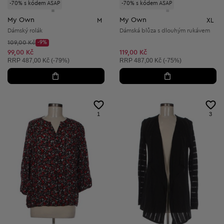
-70% s kódem ASAP
-70% s kódem ASAP
My Own
My Own
M
XL
Dámský rolák
Dámská blůza s dlouhým rukávem
Původní cena:
109,00 Kč
-9%
Discount Price:
Snížená cena:
99,00 Kč
119,00 Kč
Doporučená cena:
Doporučená cena:
RRP
487,00 Kč (-79%)
RRP
487,00 Kč (-75%)
1
3