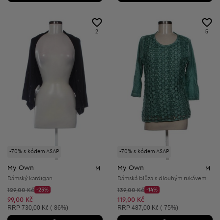
2
5
-70% s kódem ASAP
-70% s kódem ASAP
My Own
My Own
M
M
Dámský kardigan
Dámská blůza s dlouhým rukávem
Původní cena:
Původní cena:
129,00 Kč
-23%
139,00 Kč
-14%
Discount Price:
Discount Price:
Snížená cena:
Snížená cena:
99,00 Kč
119,00 Kč
Doporučená cena:
Doporučená cena:
RRP
730,00 Kč (-86%)
RRP
487,00 Kč (-75%)