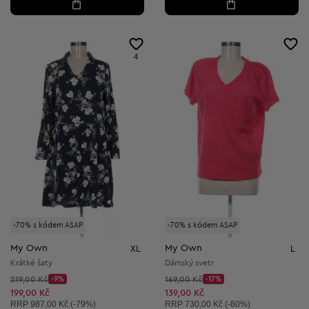
4
-70% s kódem ASAP
-70% s kódem ASAP
My Own
My Own
XL
L
Krátké šaty
Dámský svetr
Původní cena:
Původní cena:
219,00 Kč
-9%
169,00 Kč
-17%
Discount Price:
Discount Price:
Snížená cena:
Snížená cena:
199,00 Kč
139,00 Kč
Doporučená cena:
Doporučená cena:
RRP
987,00 Kč (-79%)
RRP
730,00 Kč (-80%)