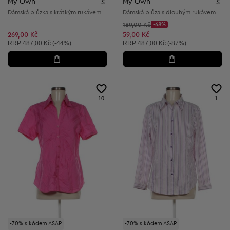
My Own
My Own
S
S
Dámská blůzka s krátkým rukávem
Dámská blůza s dlouhým rukávem
Původní cena:
189,00 Kč
-68%
Discount Price:
Snížená cena:
269,00 Kč
59,00 Kč
Doporučená cena:
Doporučená cena:
RRP
487,00 Kč (-44%)
RRP
487,00 Kč (-87%)
10
1
-70% s kódem ASAP
-70% s kódem ASAP