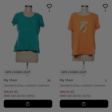
2
3
-60% s kódem ASAP
-60% s kódem ASAP
My Own
My Own
XL
L
Dámská blůzka s krátkým rukávem
Dámská blůzka s krátkým rukávem
199,00 Kč
189,00 Kč
Doporučená cena:
Doporučená cena:
RRP
487,00 Kč (-59%)
RRP
487,00 Kč (-61%)