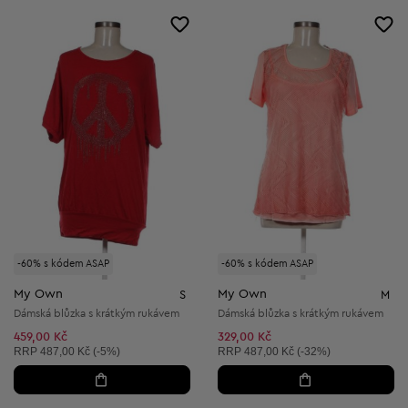
-60% s kódem ASAP
-60% s kódem ASAP
My Own
My Own
S
M
Dámská blůzka s krátkým rukávem
Dámská blůzka s krátkým rukávem
459,00 Kč
329,00 Kč
Doporučená cena:
Doporučená cena:
RRP
487,00 Kč (-5%)
RRP
487,00 Kč (-32%)