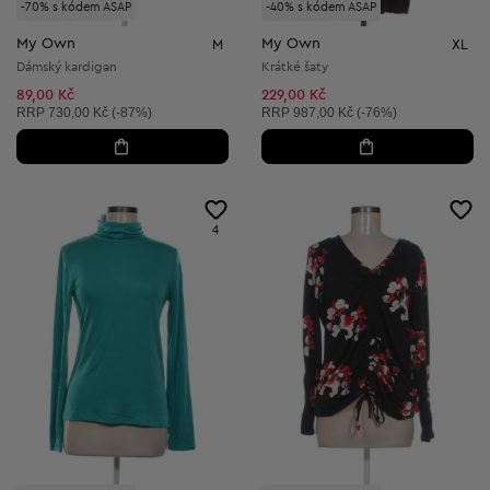
-70% s kódem ASAP
-40% s kódem ASAP
My Own
My Own
M
XL
Dámský kardigan
Krátké šaty
89,00 Kč
229,00 Kč
Doporučená cena:
Doporučená cena:
RRP
730,00 Kč (-87%)
RRP
987,00 Kč (-76%)
4