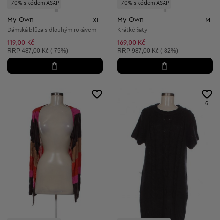
-70% s kódem ASAP
-70% s kódem ASAP
My Own
My Own
XL
M
Dámská blůza s dlouhým rukávem
Krátké šaty
119,00 Kč
169,00 Kč
Doporučená cena:
Doporučená cena:
RRP
487,00 Kč (-75%)
RRP
987,00 Kč (-82%)
6