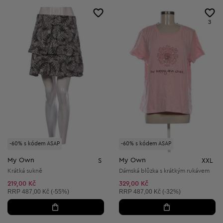
3
-60% s kódem ASAP
-60% s kódem ASAP
My Own
My Own
S
XXL
Krátká sukně
Dámská blůzka s krátkým rukávem
219,00 Kč
329,00 Kč
Doporučená cena:
Doporučená cena:
RRP
487,00 Kč (-55%)
RRP
487,00 Kč (-32%)