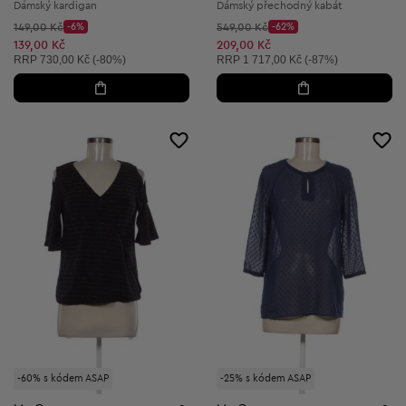
Dámský kardigan
Dámský přechodný kabát
Původní cena:
Původní cena:
149,00 Kč
-6%
549,00 Kč
-62%
Discount Price:
Discount Price:
Snížená cena:
Snížená cena:
139,00 Kč
209,00 Kč
Doporučená cena:
Doporučená cena:
RRP
730,00 Kč (-80%)
RRP
1 717,00 Kč (-87%)
-60% s kódem ASAP
-25% s kódem ASAP