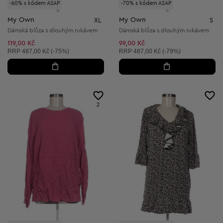
-60% s kódem ASAP
-70% s kódem ASAP
My Own
My Own
XL
S
Dámská blůza s dlouhým rukávem
Dámská blůza s dlouhým rukávem
119,00 Kč
99,00 Kč
Doporučená cena:
Doporučená cena:
RRP
487,00 Kč (-75%)
RRP
487,00 Kč (-79%)
2