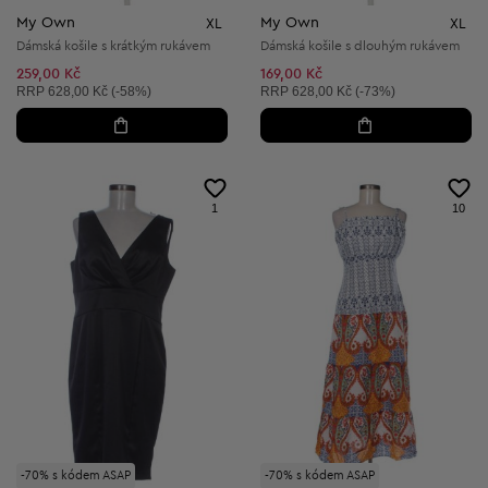
My Own
My Own
XL
XL
Dámská košile s krátkým rukávem
Dámská košile s dlouhým rukávem
259,00 Kč
169,00 Kč
Doporučená cena:
Doporučená cena:
RRP
628,00 Kč (-58%)
RRP
628,00 Kč (-73%)
1
10
-70% s kódem ASAP
-70% s kódem ASAP