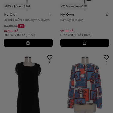
-70% s kódem ASAP
-70% s kódem ASAP
My Own
My Own
L
S
Dámská blůza s dlouhým rukávem
Dámský kardigan
Původní cena:
159,00 Kč
-6%
Discount Price:
Snížená cena:
149,00 Kč
99,00 Kč
Doporučená cena:
Doporučená cena:
RRP
487,00 Kč (-69%)
RRP
730,00 Kč (-86%)
2
2