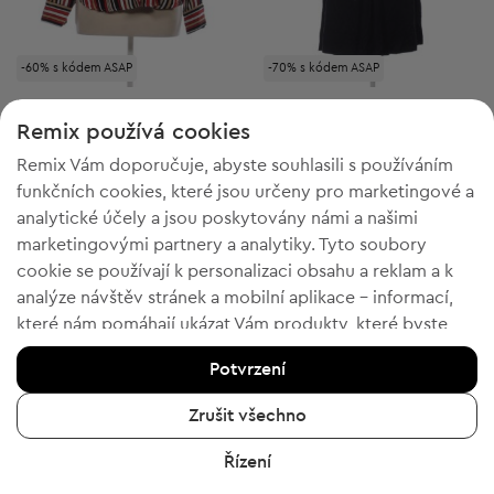
-60% s kódem ASAP
-70% s kódem ASAP
My Own
My Own
XL
L
Dámská košile s dlouhým rukávem
Krátké šaty
Remix používá cookies
Původní cena:
315,00 Kč
-8%
Discount Price:
Remix Vám doporučuje, abyste souhlasili s používáním
Snížená cena:
289,00 Kč
229,00 Kč
funkčních cookies, které jsou určeny pro marketingové a
Doporučená cena:
Doporučená cena:
RRP
628,00 Kč (-53%)
RRP
987,00 Kč (-76%)
analytické účely a jsou poskytovány námi a našimi
marketingovými partnery a analytiky. Tyto soubory
cookie se používají k personalizaci obsahu a reklam a k
analýze návštěv stránek a mobilní aplikace - informací,
2
1
které nám pomáhají ukázat Vám produkty, které byste
chtěli. Pokud souhlasíte, potvrďte prosím kliknutím na
Potvrzení
tlačítko „Ano, souhlasím“.
Chcete-li získat více informací, klikněte na „Chci více
Zrušit všechno
informací“ nebo navštivte „Zásady ochrany osobních
Řízení
údajů a cookies“. Nastavení souborů cookie můžete