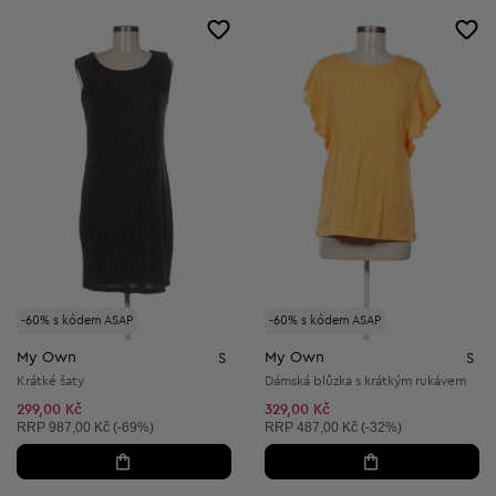
-60% s kódem ASAP
-60% s kódem ASAP
My Own
My Own
S
S
Krátké šaty
Dámská blůzka s krátkým rukávem
299,00 Kč
329,00 Kč
Doporučená cena:
Doporučená cena:
RRP
987,00 Kč (-69%)
RRP
487,00 Kč (-32%)