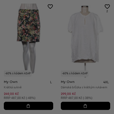
2
-60% s kódem ASAP
-60% s kódem ASAP
My Own
My Own
L
4XL
Krátká sukně
Dámská blůzka s krátkým rukávem
249,00 Kč
299,00 Kč
Doporučená cena:
Doporučená cena:
RRP
487,00 Kč (-48%)
RRP
487,00 Kč (-38%)