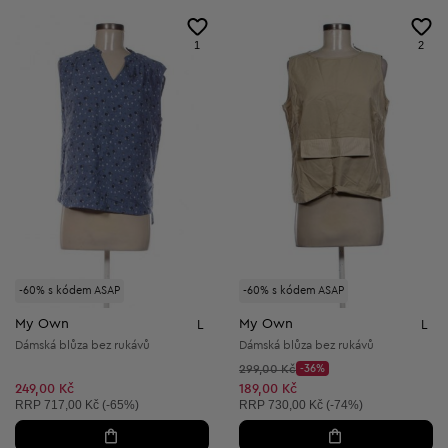
1
2
-60% s kódem ASAP
-60% s kódem ASAP
My Own
My Own
L
L
Dámská blůza bez rukávů
Dámská blůza bez rukávů
Původní cena:
299,00 Kč
-36%
Discount Price:
Snížená cena:
249,00 Kč
189,00 Kč
Doporučená cena:
Doporučená cena:
RRP
717,00 Kč (-65%)
RRP
730,00 Kč (-74%)