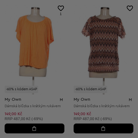
1
-60% s kódem ASAP
-60% s kódem ASAP
My Own
My Own
M
M
Dámská blůzka s krátkým rukávem
Dámská blůzka s krátkým rukávem
149,00 Kč
149,00 Kč
Doporučená cena:
Doporučená cena:
RRP
487,00 Kč (-69%)
RRP
487,00 Kč (-69%)