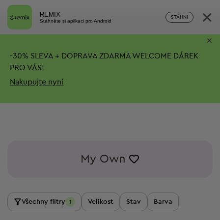
×
REMIX
STÁHNI
Stáhněte si aplikaci pro Android
×
-
30%
SLEVA + DOPRAVA ZDARMA
WELCOME DÁREK
PRO VÁS!
Nakupujte nyní
My Own
Všechny filtry
Velikost
Stav
Barva
1