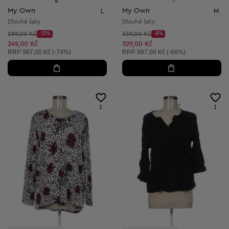
My Own
My Own
L
M
Dlouhé šaty
Dlouhé šaty
Původní cena:
Původní cena:
289,00 Kč
-13%
359,00 Kč
-8%
Discount Price:
Discount Price:
Snížená cena:
Snížená cena:
249,00 Kč
329,00 Kč
Doporučená cena:
Doporučená cena:
RRP
987,00 Kč (-74%)
RRP
987,00 Kč (-66%)
1
1