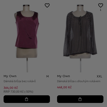
1
My Own
My Own
M
XXL
Dámská blůza bez rukávů
Dámská blůza s dlouhým rukávem
448,00 Kč
364,00 Kč
Doporučená cena:
RRP
730,00 Kč (-50%)