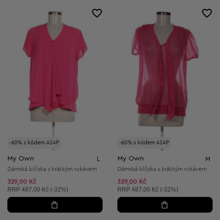
-60% s kódem ASAP
-60% s kódem ASAP
My Own
My Own
L
M
Dámská blůzka s krátkým rukávem
Dámská blůzka s krátkým rukávem
329,00 Kč
329,00 Kč
Doporučená cena:
Doporučená cena:
RRP
487,00 Kč (-32%)
RRP
487,00 Kč (-32%)