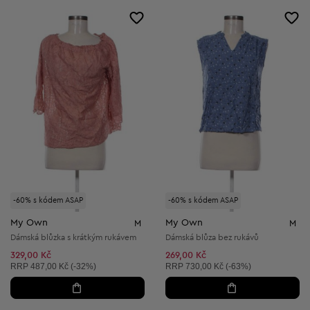
-60% s kódem ASAP
-60% s kódem ASAP
My Own
My Own
M
M
Dámská blůzka s krátkým rukávem
Dámská blůza bez rukávů
329,00 Kč
269,00 Kč
Doporučená cena:
Doporučená cena:
RRP
487,00 Kč (-32%)
RRP
730,00 Kč (-63%)