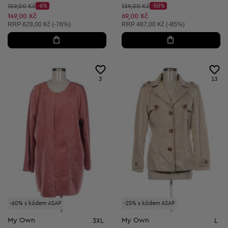
Původní cena:
Původní cena:
159,00 Kč
-6%
139,00 Kč
-50%
Discount Price:
Discount Price:
Snížená cena:
Snížená cena:
149,00 Kč
69,00 Kč
Doporučená cena:
Doporučená cena:
RRP
628,00 Kč (-76%)
RRP
487,00 Kč (-85%)
3
13
-60% s kódem ASAP
-25% s kódem ASAP
My Own
My Own
3XL
L