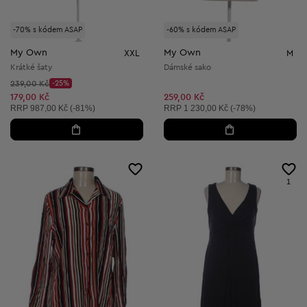
-70% s kódem ASAP
-60% s kódem ASAP
My Own
My Own
XXL
M
Krátké šaty
Dámské sako
Původní cena:
239,00 Kč
-25%
Discount Price:
Snížená cena:
179,00 Kč
259,00 Kč
Doporučená cena:
Doporučená cena:
RRP
987,00 Kč (-81%)
RRP
1 230,00 Kč (-78%)
1