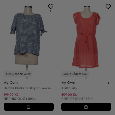
1
-60% s kódem ASAP
-60% s kódem ASAP
My Own
My Own
L
L
Dámská blůzka s krátkým rukávem
Krátké šaty
199,00 Kč
309,00 Kč
Doporučená cena:
Doporučená cena:
RRP
487,00 Kč (-59%)
RRP
987,00 Kč (-68%)