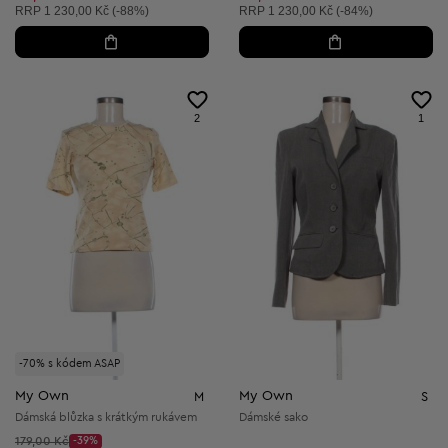
Doporučená cena:
Doporučená cena:
RRP
1 230,00 Kč (-88%)
RRP
1 230,00 Kč (-84%)
2
1
-70% s kódem ASAP
My Own
My Own
M
S
Dámská blůzka s krátkým rukávem
Dámské sako
Původní cena:
179,00 Kč
-39%