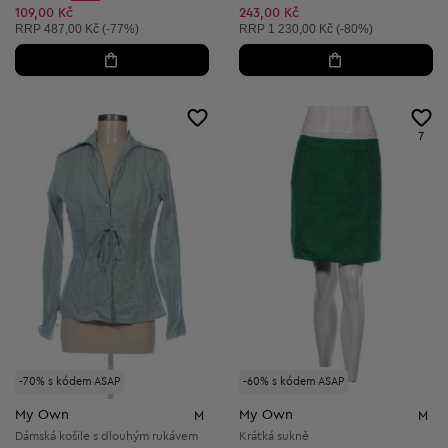
Discount Price:
Snížená cena:
109,00 Kč
243,00 Kč
Doporučená cena:
Doporučená cena:
RRP
487,00 Kč (-77%)
RRP
1 230,00 Kč (-80%)
7
-70% s kódem ASAP
-60% s kódem ASAP
My Own
My Own
M
M
Dámská košile s dlouhým rukávem
Krátká sukně