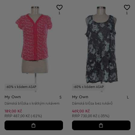
1
1
-60% s kódem ASAP
-60% s kódem ASAP
My Own
My Own
S
L
Dámská blůzka s krátkým rukávem
Dámská blůza bez rukávů
189,00 Kč
469,00 Kč
Doporučená cena:
Doporučená cena:
RRP
487,00 Kč (-61%)
RRP
730,00 Kč (-35%)