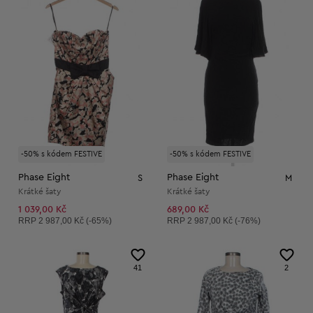
-50% s kódem FESTIVE
-50% s kódem FESTIVE
Phase Eight
Phase Eight
S
M
Krátké šaty
Krátké šaty
1 039,00 Kč
689,00 Kč
Doporučená cena:
Doporučená cena:
RRP
2 987,00 Kč (-65%)
RRP
2 987,00 Kč (-76%)
41
2