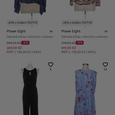
-60% s kódem FESTIVE
-60% s kódem FESTIVE
Phase Eight
Phase Eight
M
M
Dámská blůza s dlouhým rukávem
Dámská blůza s dlouhým rukávem
Původní cena:
Původní cena:
299,00 Kč
-10%
729,00 Kč
-15%
Discount Price:
Discount Price:
Snížená cena:
Snížená cena:
269,00 Kč
619,00 Kč
Doporučená cena:
Doporučená cena:
RRP
1 730,00 Kč (-84%)
RRP
1 730,00 Kč (-64%)
5
14