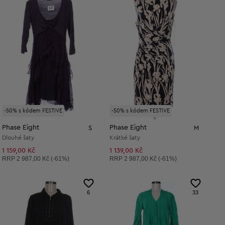
-50% s kódem FESTIVE
-50% s kódem FESTIVE
Phase Eight
Phase Eight
S
M
Dlouhé šaty
Krátké šaty
1 159,00 Kč
1 139,00 Kč
Doporučená cena:
Doporučená cena:
RRP
2 987,00 Kč (-61%)
RRP
2 987,00 Kč (-61%)
6
33