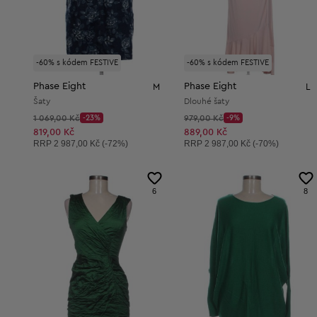
-60% s kódem FESTIVE
-60% s kódem FESTIVE
Phase Eight
Phase Eight
M
L
Šaty
Dlouhé šaty
Původní cena:
Původní cena:
1 069,00 Kč
-23%
979,00 Kč
-9%
Discount Price:
Discount Price:
Snížená cena:
Snížená cena:
819,00 Kč
889,00 Kč
Doporučená cena:
Doporučená cena:
RRP
2 987,00 Kč (-72%)
RRP
2 987,00 Kč (-70%)
6
8