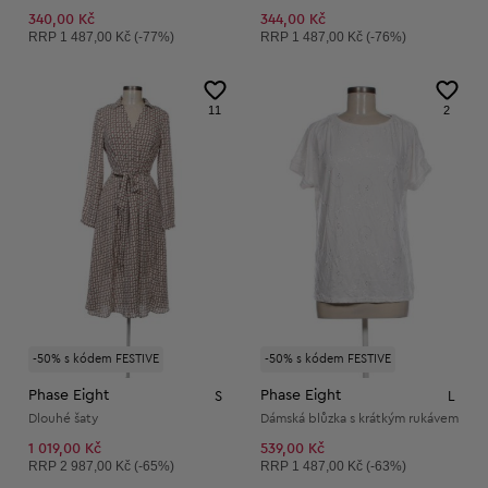
340,00 Kč
344,00 Kč
Doporučená cena:
Doporučená cena:
RRP
1 487,00 Kč (-77%)
RRP
1 487,00 Kč (-76%)
11
2
-50% s kódem FESTIVE
-50% s kódem FESTIVE
Phase Eight
Phase Eight
S
L
Dlouhé šaty
Dámská blůzka s krátkým rukávem
1 019,00 Kč
539,00 Kč
Doporučená cena:
Doporučená cena:
RRP
2 987,00 Kč (-65%)
RRP
1 487,00 Kč (-63%)