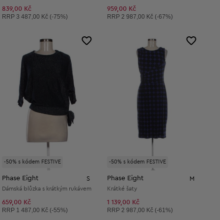
839,00 Kč
959,00 Kč
Doporučená cena:
Doporučená cena:
RRP
3 487,00 Kč (-75%)
RRP
2 987,00 Kč (-67%)
-50% s kódem FESTIVE
-50% s kódem FESTIVE
Phase Eight
Phase Eight
S
M
Dámská blůzka s krátkým rukávem
Krátké šaty
659,00 Kč
1 139,00 Kč
Doporučená cena:
Doporučená cena:
RRP
1 487,00 Kč (-55%)
RRP
2 987,00 Kč (-61%)