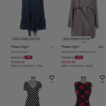
-60% s kódem FESTIVE
-60% s kódem FESTIVE
Phase Eight
Phase Eight
L
XXL
Dlouhá sukně
Dámská přechodná bunda
Původní cena:
Původní cena:
849,00 Kč
-38%
939,00 Kč
-40%
Discount Price:
Discount Price:
Snížená cena:
Snížená cena:
519,00 Kč
559,00 Kč
Doporučená cena:
Doporučená cena:
RRP
2 243,00 Kč (-76%)
RRP
3 243,00 Kč (-82%)
5
12