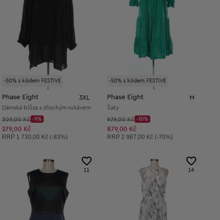
-50% s kódem FESTIVE
-50% s kódem FESTIVE
Phase Eight
Phase Eight
3XL
M
Dámská blůza s dlouhým rukávem
Šaty
Původní cena:
Původní cena:
309,00 Kč
-9%
979,00 Kč
-10%
Discount Price:
Discount Price:
Snížená cena:
Snížená cena:
279,00 Kč
879,00 Kč
Doporučená cena:
Doporučená cena:
RRP
1 730,00 Kč (-83%)
RRP
2 987,00 Kč (-70%)
11
14