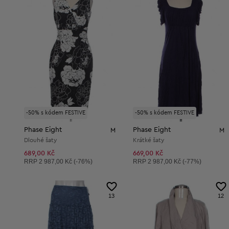
-50% s kódem FESTIVE
-50% s kódem FESTIVE
Phase Eight
Phase Eight
M
M
Dlouhé šaty
Krátké šaty
689,00 Kč
669,00 Kč
Doporučená cena:
Doporučená cena:
RRP
2 987,00 Kč (-76%)
RRP
2 987,00 Kč (-77%)
13
12