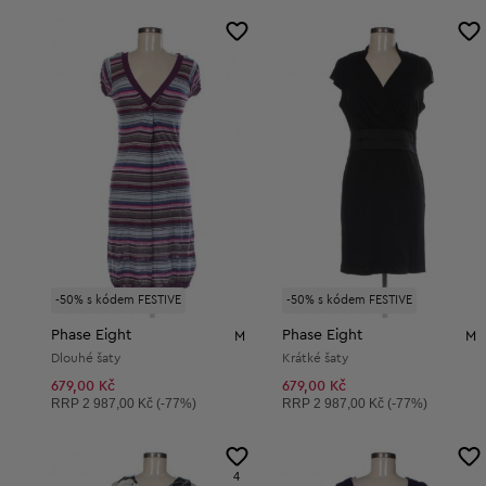
-50% s kódem FESTIVE
-50% s kódem FESTIVE
Phase Eight
Phase Eight
M
M
Dlouhé šaty
Krátké šaty
679,00 Kč
679,00 Kč
Doporučená cena:
Doporučená cena:
RRP
2 987,00 Kč (-77%)
RRP
2 987,00 Kč (-77%)
4