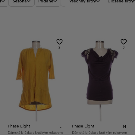
l
Sezóna
Přidané
Akce
Všechny filtry
Cena
Uložené filtry
2
3
Phase Eight
Phase Eight
L
M
Dámská blůzka s krátkým rukávem
Dámská blůzka s krátkým rukávem