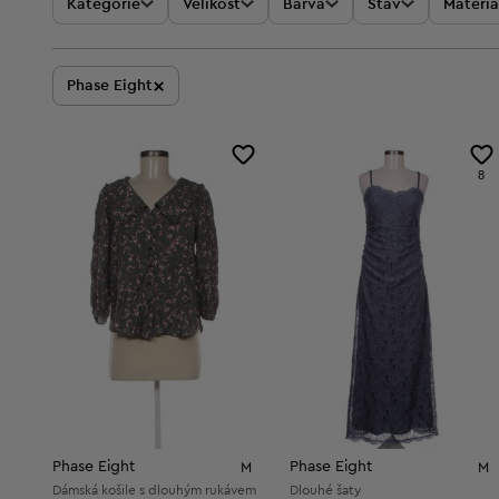
Kategorie
Velikost
Barva
Stav
Materiá
×
Phase Eight
8
Phase Eight
Phase Eight
M
M
Dámská košile s dlouhým rukávem
Dlouhé šaty