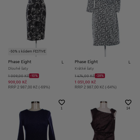
-50% s kódem FESTIVE
Phase Eight
Phase Eight
L
L
Dlouhé šaty
Krátké šaty
Původní cena:
Původní cena:
1 009,00 Kč
-10%
1 474,00 Kč
-28%
Discount Price:
Discount Price:
Snížená cena:
Snížená cena:
909,00 Kč
1 051,00 Kč
Doporučená cena:
Doporučená cena:
RRP
2 987,00 Kč (-69%)
RRP
2 987,00 Kč (-64%)
1
14