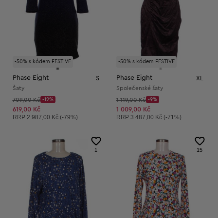
-50% s kódem FESTIVE
-50% s kódem FESTIVE
Phase Eight
Phase Eight
S
XL
Šaty
Společenské šaty
Původní cena:
Původní cena:
709,00 Kč
-12%
1 119,00 Kč
-9%
Discount Price:
Discount Price:
Snížená cena:
Snížená cena:
619,00 Kč
1 009,00 Kč
Doporučená cena:
Doporučená cena:
RRP
2 987,00 Kč (-79%)
RRP
3 487,00 Kč (-71%)
1
15