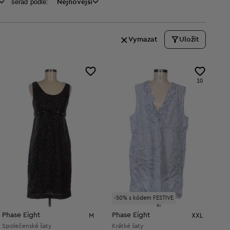
seraď podle:
Nejnovější
Vymazat
Uložit
10
-50% s kódem FESTIVE
Phase Eight
Phase Eight
M
XXL
Společenské šaty
Krátké šaty