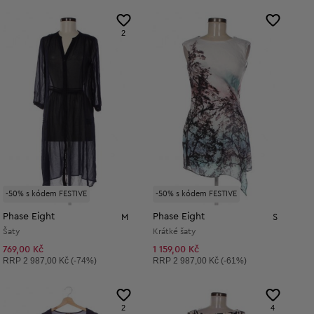
2
-50% s kódem FESTIVE
-50% s kódem FESTIVE
Phase Eight
Phase Eight
M
S
Šaty
Krátké šaty
769,00 Kč
1 159,00 Kč
Doporučená cena:
Doporučená cena:
RRP
2 987,00 Kč (-74%)
RRP
2 987,00 Kč (-61%)
2
4