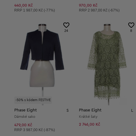
440,00 Kč
970,00 Kč
Doporučená cena:
Doporučená cena:
RRP
1 987,00 Kč (-77%)
RRP
2 987,00 Kč (-67%)
24
8
-50% s kódem FESTIVE
Phase Eight
Phase Eight
S
L
Dámské sako
Krátké šaty
2 746,00 Kč
479,00 Kč
Doporučená cena:
RRP
3 987,00 Kč (-87%)