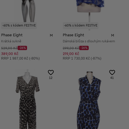
-60% s kódem FESTIVE
-60% s kódem FESTIVE
Phase Eight
Phase Eight
M
M
Krátká sukně
Dámská blůza s dlouhým rukávem
Původní cena:
Původní cena:
529,00 Kč
-26%
299,00 Kč
-26%
Discount Price:
Discount Price:
Snížená cena:
Snížená cena:
389,00 Kč
219,00 Kč
Doporučená cena:
Doporučená cena:
RRP
1 987,00 Kč (-80%)
RRP
1 730,00 Kč (-87%)
12
41