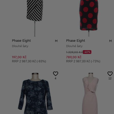
Phase Eight
Phase Eight
M
M
Dlouhé šaty
Dlouhé šaty
Původní cena:
1 329,00 Kč
-40%
Discount Price:
Snížená cena:
197,00 Kč
789,00 Kč
Doporučená cena:
Doporučená cena:
RRP
2 987,00 Kč (-93%)
RRP
2 987,00 Kč (-73%)
4
12