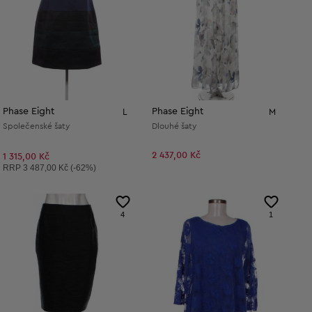
Phase Eight
Phase Eight
L
M
Společenské šaty
Dlouhé šaty
2 437,00 Kč
1 315,00 Kč
Doporučená cena:
RRP
3 487,00 Kč (-62%)
4
1