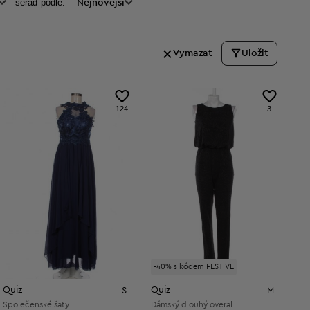
seraď podle:
Nejnovější
Vymazat
Uložit
124
3
-40% s kódem FESTIVE
Quiz
Quiz
S
M
Společenské šaty
Dámský dlouhý overal