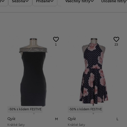
l
Sezóna
Přidané
Akce
Všechny filtry
Cena
Uložené filtry
1
23
-50% s kódem FESTIVE
-50% s kódem FESTIVE
Quiz
Quiz
M
L
Krátké šaty
Krátké šaty