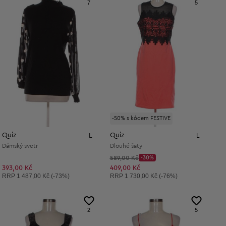
7
5
-50% s kódem FESTIVE
Quiz
Quiz
L
L
Dámský svetr
Dlouhé šaty
Původní cena:
589,00 Kč
-30%
Discount Price:
Snížená cena:
393,00 Kč
409,00 Kč
Doporučená cena:
Doporučená cena:
RRP
1 487,00 Kč (-73%)
RRP
1 730,00 Kč (-76%)
2
5