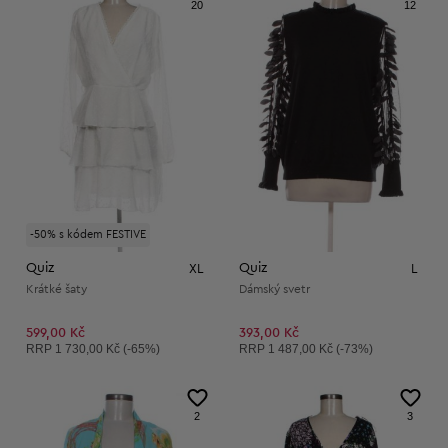
20
12
-50% s kódem FESTIVE
Quiz
Quiz
XL
L
Krátké šaty
Dámský svetr
599,00 Kč
393,00 Kč
Doporučená cena:
Doporučená cena:
RRP
1 730,00 Kč (-65%)
RRP
1 487,00 Kč (-73%)
2
3