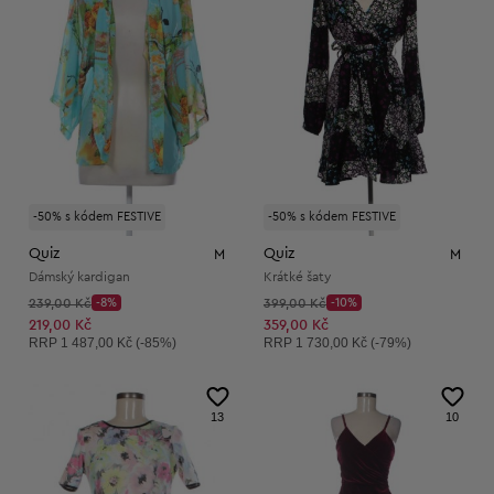
-50% s kódem FESTIVE
-50% s kódem FESTIVE
Quiz
Quiz
M
M
Dámský kardigan
Krátké šaty
Původní cena:
Původní cena:
239,00 Kč
-8%
399,00 Kč
-10%
Discount Price:
Discount Price:
Snížená cena:
Snížená cena:
219,00 Kč
359,00 Kč
Doporučená cena:
Doporučená cena:
RRP
1 487,00 Kč (-85%)
RRP
1 730,00 Kč (-79%)
13
10