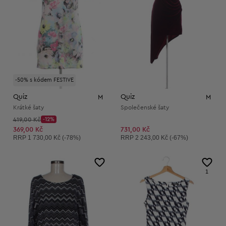
-50% s kódem FESTIVE
Quiz
Quiz
M
M
Krátké šaty
Společenské šaty
Původní cena:
419,00 Kč
-12%
Discount Price:
Snížená cena:
369,00 Kč
731,00 Kč
Doporučená cena:
Doporučená cena:
RRP
1 730,00 Kč (-78%)
RRP
2 243,00 Kč (-67%)
1