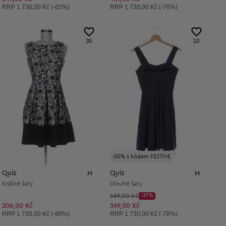
Doporučená cena:
Doporučená cena:
RRP
1 730,00 Kč (-62%)
RRP
1 730,00 Kč (-76%)
30
10
-50% s kódem FESTIVE
Quiz
Quiz
M
M
Krátké šaty
Dlouhé šaty
Původní cena:
589,00 Kč
-37%
Discount Price:
Snížená cena:
206,00 Kč
369,00 Kč
Doporučená cena:
Doporučená cena:
RRP
1 730,00 Kč (-88%)
RRP
1 730,00 Kč (-78%)