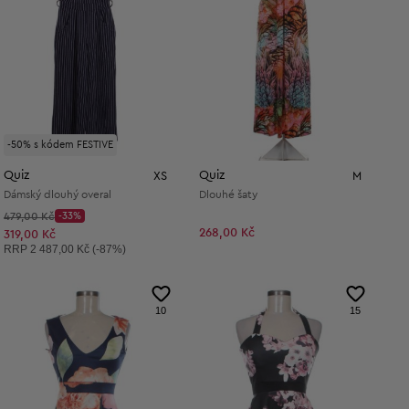
-50% s kódem FESTIVE
Quiz
Quiz
XS
M
Dámský dlouhý overal
Dlouhé šaty
Původní cena:
479,00 Kč
-33%
Discount Price:
268,00 Kč
Snížená cena:
319,00 Kč
Doporučená cena:
RRP
2 487,00 Kč (-87%)
10
15