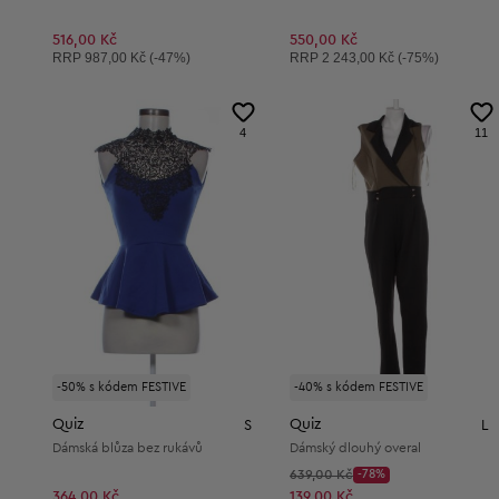
516,00 Kč
550,00 Kč
Doporučená cena:
Doporučená cena:
RRP
987,00 Kč (-47%)
RRP
2 243,00 Kč (-75%)
4
11
-50% s kódem FESTIVE
-40% s kódem FESTIVE
Quiz
Quiz
S
L
Dámská blůza bez rukávů
Dámský dlouhý overal
Původní cena:
639,00 Kč
-78%
Discount Price:
Snížená cena:
364,00 Kč
139,00 Kč