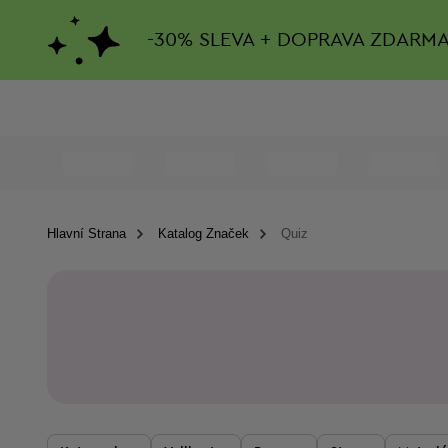
-
30%
SLEVA + DOPRAVA ZDARM
Hlavní Strana
Katalog Značek
Quiz