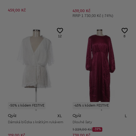
459,00 Kč
439,00 Kč
Doporučená cena:
RRP
1 730,00 Kč (-74%)
12
8
-50% s kódem FESTIVE
-45% s kódem FESTIVE
Quiz
Quiz
XL
L
Dámská blůzka s krátkým rukávem
Dlouhé šaty
Původní cena:
1 229,00 Kč
-39%
Discount Price:
Snížená cena:
219,00 Kč
739,00 Kč