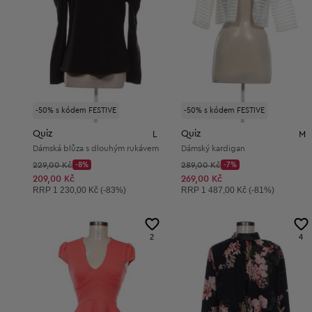
-50% s kódem FESTIVE
-50% s kódem FESTIVE
Quiz
Quiz
L
M
Dámská blůza s dlouhým rukávem
Dámský kardigan
Původní cena:
Původní cena:
229,00 Kč
-8%
289,00 Kč
-7%
Discount Price:
Discount Price:
Snížená cena:
Snížená cena:
209,00 Kč
269,00 Kč
Doporučená cena:
Doporučená cena:
RRP
1 230,00 Kč (-83%)
RRP
1 487,00 Kč (-81%)
2
4