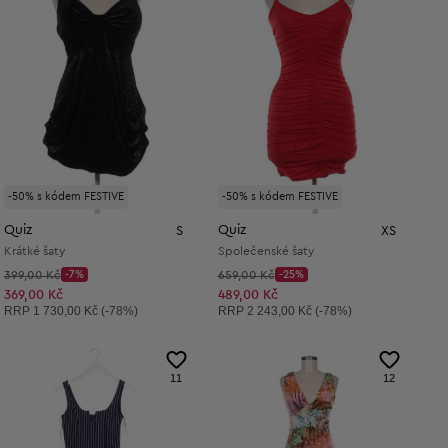
-50% s kódem FESTIVE
-50% s kódem FESTIVE
Quiz
Quiz
S
XS
Krátké šaty
Společenské šaty
Původní cena:
Původní cena:
399,00 Kč
-7%
659,00 Kč
-25%
Discount Price:
Discount Price:
Snížená cena:
Snížená cena:
369,00 Kč
489,00 Kč
Doporučená cena:
Doporučená cena:
RRP
1 730,00 Kč (-78%)
RRP
2 243,00 Kč (-78%)
11
12