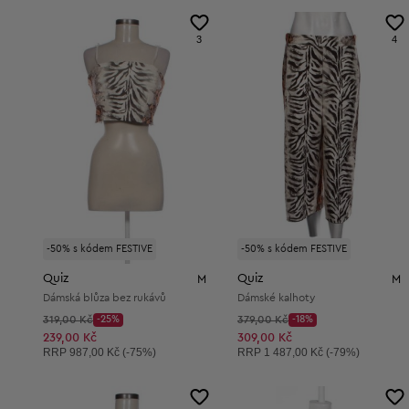
3
4
-50% s kódem FESTIVE
-50% s kódem FESTIVE
Quiz
Quiz
M
M
Dámská blůza bez rukávů
Dámské kalhoty
Původní cena:
Původní cena:
319,00 Kč
-25%
379,00 Kč
-18%
Discount Price:
Discount Price:
Snížená cena:
Snížená cena:
239,00 Kč
309,00 Kč
Doporučená cena:
Doporučená cena:
RRP
987,00 Kč (-75%)
RRP
1 487,00 Kč (-79%)