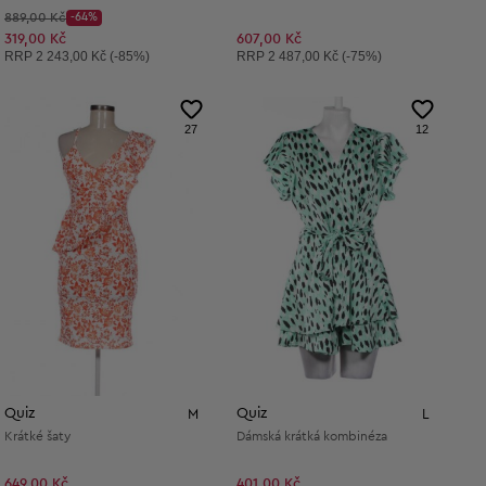
Původní cena:
889,00 Kč
-64%
Discount Price:
Snížená cena:
319,00 Kč
607,00 Kč
Doporučená cena:
Doporučená cena:
RRP
2 243,00 Kč (-85%)
RRP
2 487,00 Kč (-75%)
27
12
Quiz
Quiz
M
L
Krátké šaty
Dámská krátká kombinéza
649,00 Kč
401,00 Kč