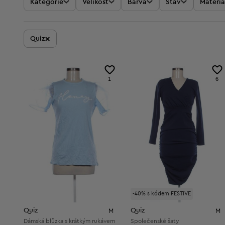
Kategorie
Velikost
Barva
Stav
Materiá
×
Quiz
1
6
-40% s kódem FESTIVE
Quiz
Quiz
M
M
Dámská blůzka s krátkým rukávem
Společenské šaty