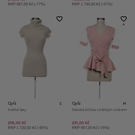
Doporučená cena:
Doporučená cena:
RRP
987,00 Kč (-77%)
RRP
1 730,00 Kč (-57%)
4
Quiz
Quiz
S
M
Krátké šaty
Dámská blůzka s krátkým rukávem
258,00 Kč
231,00 Kč
Doporučená cena:
Doporučená cena:
RRP
1 730,00 Kč (-85%)
RRP
987,00 Kč (-76%)