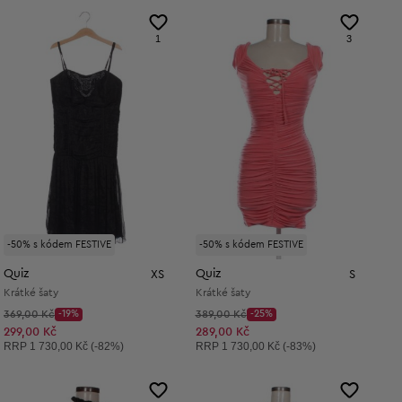
1
3
-50% s kódem FESTIVE
-50% s kódem FESTIVE
Quiz
Quiz
XS
S
Krátké šaty
Krátké šaty
Původní cena:
Původní cena:
369,00 Kč
-19%
389,00 Kč
-25%
Discount Price:
Discount Price:
Snížená cena:
Snížená cena:
299,00 Kč
289,00 Kč
Doporučená cena:
Doporučená cena:
RRP
1 730,00 Kč (-82%)
RRP
1 730,00 Kč (-83%)