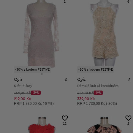
1
6
-50% s kódem FESTIVE
-50% s kódem FESTIVE
Quiz
Quiz
S
S
Krátké šaty
Dámská krátká kombinéza
Původní cena:
Původní cena:
359,00 Kč
-39%
419,00 Kč
-19%
Discount Price:
Discount Price:
Snížená cena:
Snížená cena:
219,00 Kč
339,00 Kč
Doporučená cena:
Doporučená cena:
RRP
1 730,00 Kč (-87%)
RRP
1 730,00 Kč (-80%)
12
2