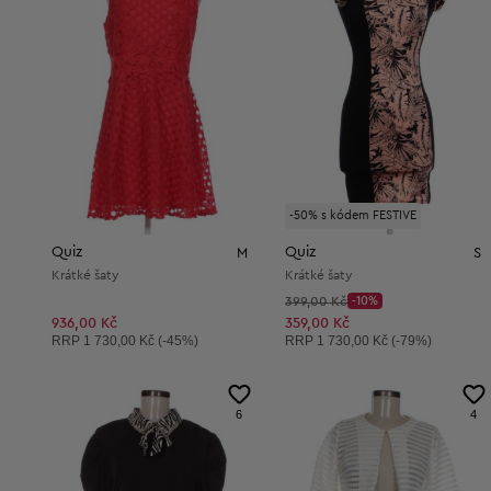
-50% s kódem FESTIVE
Quiz
Quiz
M
S
Krátké šaty
Krátké šaty
Původní cena:
399,00 Kč
-10%
Discount Price:
Snížená cena:
936,00 Kč
359,00 Kč
Doporučená cena:
Doporučená cena:
RRP
1 730,00 Kč (-45%)
RRP
1 730,00 Kč (-79%)
6
4