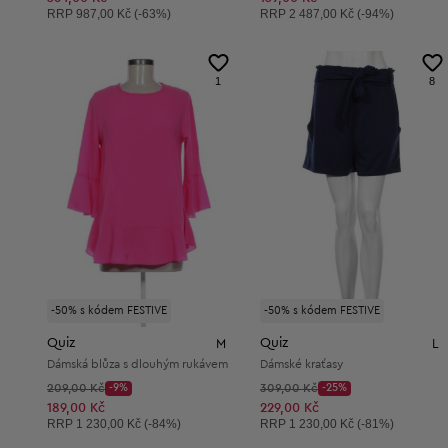
Doporučená cena:
Doporučená cena:
RRP
987,00 Kč (-63%)
RRP
2 487,00 Kč (-94%)
1
8
-50% s kódem FESTIVE
-50% s kódem FESTIVE
Quiz
Quiz
M
L
Dámská blůza s dlouhým rukávem
Dámské kraťasy
Původní cena:
Původní cena:
209,00 Kč
-9%
309,00 Kč
-25%
Discount Price:
Discount Price:
Snížená cena:
Snížená cena:
189,00 Kč
229,00 Kč
Doporučená cena:
Doporučená cena:
RRP
1 230,00 Kč (-84%)
RRP
1 230,00 Kč (-81%)