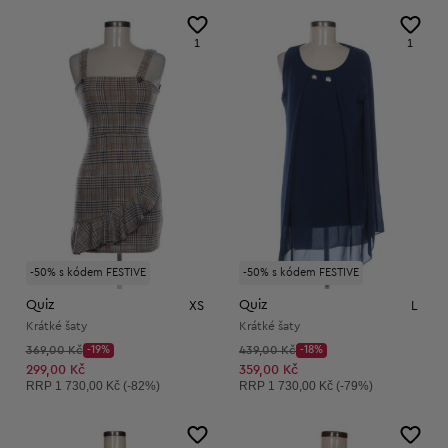
1
1
-50% s kódem FESTIVE
-50% s kódem FESTIVE
Quiz
Quiz
XS
L
Krátké šaty
Krátké šaty
Původní cena:
Původní cena:
369,00 Kč
-19%
439,00 Kč
-18%
Discount Price:
Discount Price:
Snížená cena:
Snížená cena:
299,00 Kč
359,00 Kč
Doporučená cena:
Doporučená cena:
RRP
1 730,00 Kč (-82%)
RRP
1 730,00 Kč (-79%)