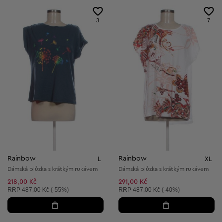
3
7
Rainbow
Rainbow
L
XL
Dámská blůzka s krátkým rukávem
Dámská blůzka s krátkým rukávem
218,00 Kč
291,00 Kč
Doporučená cena:
Doporučená cena:
RRP
487,00 Kč (-55%)
RRP
487,00 Kč (-40%)