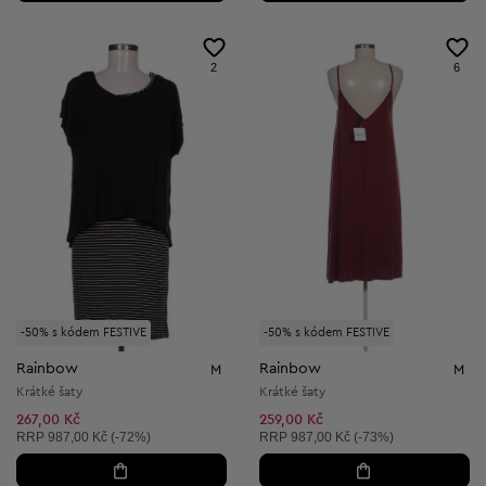
2
6
-50% s kódem FESTIVE
-50% s kódem FESTIVE
Rainbow
Rainbow
M
M
Krátké šaty
Krátké šaty
267,00 Kč
259,00 Kč
Doporučená cena:
Doporučená cena:
RRP
987,00 Kč (-72%)
RRP
987,00 Kč (-73%)