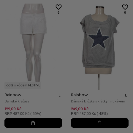
6
6
-50% s kódem FESTIVE
Rainbow
Rainbow
L
L
Dámské kraťasy
Dámská blůzka s krátkým rukávem
199,00 Kč
249,00 Kč
Doporučená cena:
Doporučená cena:
RRP
487,00 Kč (-59%)
RRP
487,00 Kč (-48%)