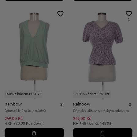
1
-50% s kódem FESTIVE
-50% s kódem FESTIVE
Rainbow
Rainbow
S
S
Dámská blůza bez rukávů
Dámská blůzka s krátkým rukávem
249,00 Kč
249,00 Kč
Doporučená cena:
Doporučená cena:
RRP
730,00 Kč (-65%)
RRP
487,00 Kč (-48%)