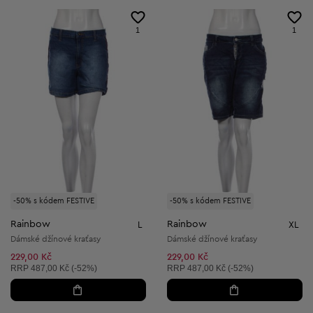
1
1
-50% s kódem FESTIVE
-50% s kódem FESTIVE
Rainbow
Rainbow
L
XL
Dámské džínové kraťasy
Dámské džínové kraťasy
229,00 Kč
229,00 Kč
Doporučená cena:
Doporučená cena:
RRP
487,00 Kč (-52%)
RRP
487,00 Kč (-52%)