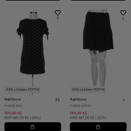
5
1
-50% s kódem FESTIVE
-50% s kódem FESTIVE
Rainbow
Rainbow
XS
L
Krátké šaty
Krátká sukně
309,00 Kč
189,00 Kč
Doporučená cena:
Doporučená cena:
RRP
987,00 Kč (-68%)
RRP
487,00 Kč (-61%)