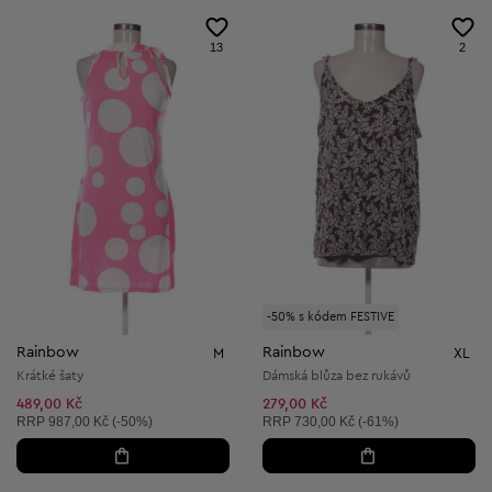
13
2
-50% s kódem FESTIVE
Rainbow
Rainbow
M
XL
Krátké šaty
Dámská blůza bez rukávů
489,00 Kč
279,00 Kč
Doporučená cena:
Doporučená cena:
RRP
987,00 Kč (-50%)
RRP
730,00 Kč (-61%)