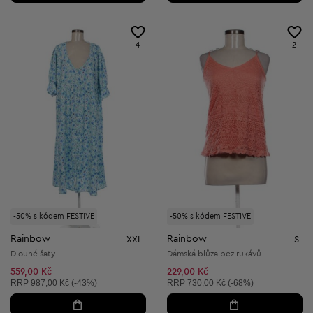
4
2
-50% s kódem FESTIVE
-50% s kódem FESTIVE
Rainbow
Rainbow
XXL
S
Dlouhé šaty
Dámská blůza bez rukávů
559,00 Kč
229,00 Kč
Doporučená cena:
Doporučená cena:
RRP
987,00 Kč (-43%)
RRP
730,00 Kč (-68%)