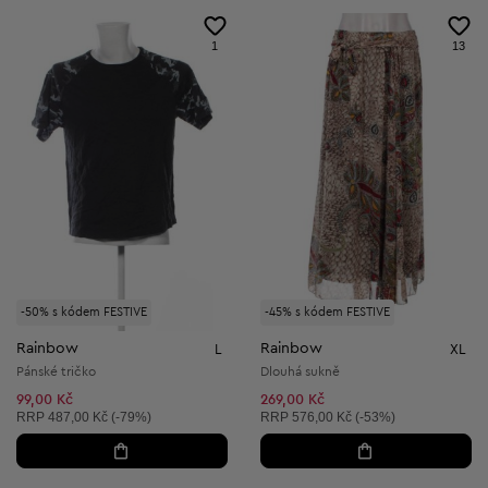
1
13
-50% s kódem FESTIVE
-45% s kódem FESTIVE
Rainbow
Rainbow
L
XL
Pánské tričko
Dlouhá sukně
99,00 Kč
269,00 Kč
Doporučená cena:
Doporučená cena:
RRP
487,00 Kč (-79%)
RRP
576,00 Kč (-53%)