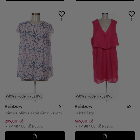
1
1
-50% s kódem FESTIVE
-50% s kódem FESTIVE
Rainbow
Rainbow
XL
4XL
Dámská blůzka s krátkým rukávem
Krátké šaty
299,00 Kč
469,00 Kč
Doporučená cena:
Doporučená cena:
RRP
487,00 Kč (-38%)
RRP
987,00 Kč (-52%)