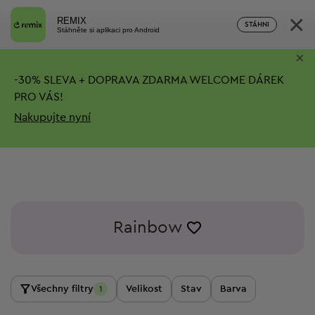
×
REMIX
STÁHNI
Stáhněte si aplikaci pro Android
×
-
30%
SLEVA + DOPRAVA ZDARMA
WELCOME DÁREK
PRO VÁS!
Nakupujte nyní
Rainbow
Všechny filtry
Velikost
Stav
Barva
1