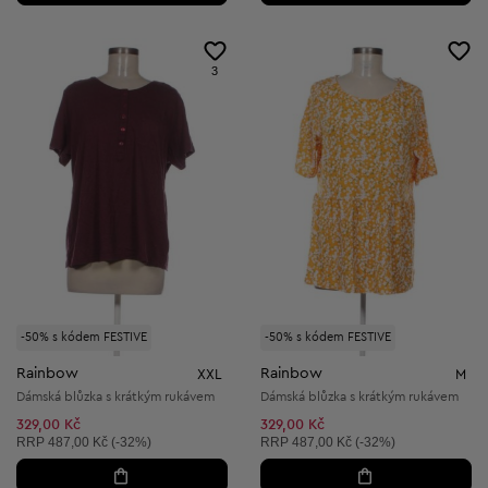
3
-50% s kódem FESTIVE
-50% s kódem FESTIVE
Rainbow
Rainbow
XXL
M
Dámská blůzka s krátkým rukávem
Dámská blůzka s krátkým rukávem
329,00 Kč
329,00 Kč
Doporučená cena:
Doporučená cena:
RRP
487,00 Kč (-32%)
RRP
487,00 Kč (-32%)