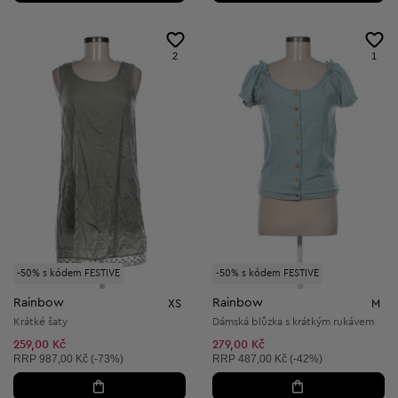
2
1
-50% s kódem FESTIVE
-50% s kódem FESTIVE
Rainbow
Rainbow
XS
M
Krátké šaty
Dámská blůzka s krátkým rukávem
259,00 Kč
279,00 Kč
Doporučená cena:
Doporučená cena:
RRP
987,00 Kč (-73%)
RRP
487,00 Kč (-42%)