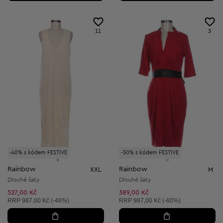
11
3
-40% s kódem FESTIVE
-50% s kódem FESTIVE
Rainbow
Rainbow
XXL
M
Dlouhé šaty
Dlouhé šaty
527,00 Kč
389,00 Kč
Doporučená cena:
Doporučená cena:
RRP
987,00 Kč (-46%)
RRP
987,00 Kč (-60%)