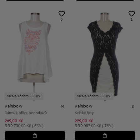
3
1
-50% s kódem FESTIVE
-50% s kódem FESTIVE
Rainbow
Rainbow
M
S
Dámská blůza bez rukávů
Krátké šaty
269,00 Kč
229,00 Kč
Doporučená cena:
Doporučená cena:
RRP
730,00 Kč (-63%)
RRP
987,00 Kč (-76%)