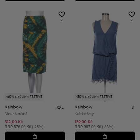
2
2
-40% s kódem FESTIVE
-50% s kódem FESTIVE
Rainbow
Rainbow
XXL
S
Dlouhá sukně
Krátké šaty
314,00 Kč
159,00 Kč
Doporučená cena:
Doporučená cena:
RRP
576,00 Kč (-45%)
RRP
987,00 Kč (-83%)