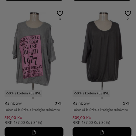
3
2
-50% s kódem FESTIVE
-50% s kódem FESTIVE
Rainbow
Rainbow
3XL
XXL
Dámská blůzka s krátkým rukávem
Dámská blůzka s krátkým rukávem
319,00 Kč
309,00 Kč
Doporučená cena:
Doporučená cena:
RRP
487,00 Kč (-34%)
RRP
487,00 Kč (-36%)