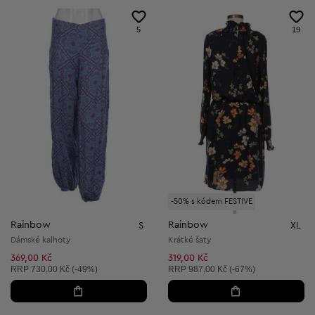
5
19
-50% s kódem FESTIVE
Rainbow
Rainbow
S
XL
Dámské kalhoty
Krátké šaty
369,00 Kč
319,00 Kč
Doporučená cena:
Doporučená cena:
RRP
730,00 Kč (-49%)
RRP
987,00 Kč (-67%)