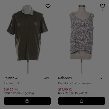
4
Rainbow
Rainbow
4XL
XL
Pánské tričko
Dámská blůza bez rukávů
249,00 Kč
279,00 Kč
Doporučená cena:
Doporučená cena:
RRP
487,00 Kč (-48%)
RRP
730,00 Kč (-61%)