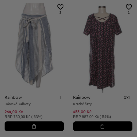
3
1
Rainbow
Rainbow
L
XXL
Dámské kalhoty
Krátké šaty
264,00 Kč
453,00 Kč
Doporučená cena:
Doporučená cena:
RRP
730,00 Kč (-63%)
RRP
987,00 Kč (-54%)