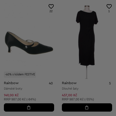
22
1
-40% s kódem FESTIVE
Rainbow
Rainbow
40
S
Dámské boty
Dlouhé šaty
149,00 Kč
437,00 Kč
Doporučená cena:
Doporučená cena:
RRP
987,00 Kč (-84%)
RRP
987,00 Kč (-55%)