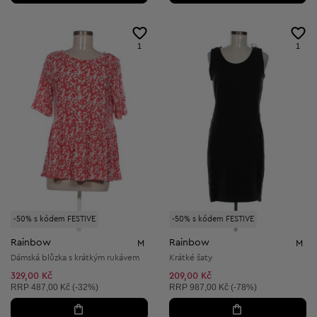
1
1
-50% s kódem FESTIVE
-50% s kódem FESTIVE
Rainbow
Rainbow
M
M
Dámská blůzka s krátkým rukávem
Krátké šaty
329,00 Kč
209,00 Kč
Doporučená cena:
Doporučená cena:
RRP
487,00 Kč (-32%)
RRP
987,00 Kč (-78%)