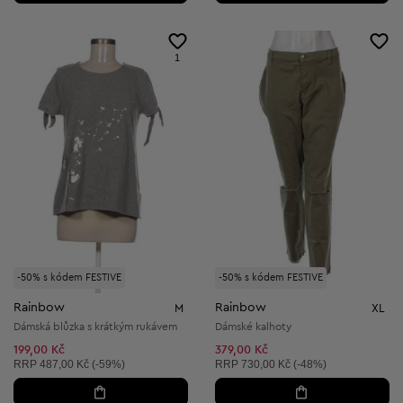
1
-50% s kódem FESTIVE
-50% s kódem FESTIVE
Rainbow
Rainbow
M
XL
Dámská blůzka s krátkým rukávem
Dámské kalhoty
199,00 Kč
379,00 Kč
Doporučená cena:
Doporučená cena:
RRP
487,00 Kč (-59%)
RRP
730,00 Kč (-48%)