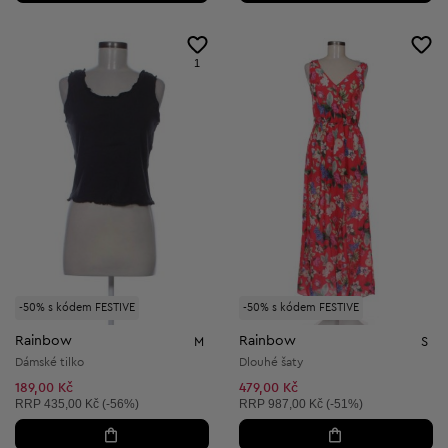
1
-50% s kódem FESTIVE
-50% s kódem FESTIVE
Rainbow
Rainbow
M
S
Dámské tilko
Dlouhé šaty
189,00 Kč
479,00 Kč
Doporučená cena:
Doporučená cena:
RRP
435,00 Kč (-56%)
RRP
987,00 Kč (-51%)