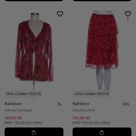
1
-50% s kódem FESTIVE
-40% s kódem FESTIVE
Rainbow
Rainbow
XL
XXL
Dámský kardigan
Dlouhá sukně
319,00 Kč
315,00 Kč
Doporučená cena:
Doporučená cena:
RRP
730,00 Kč (-56%)
RRP
576,00 Kč (-45%)