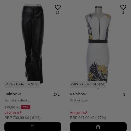
12
3
-45% s kódem FESTIVE
-50% s kódem FESTIVE
Rainbow
Rainbow
3XL
S
Dámské kalhoty
Krátké šaty
Původní cena:
379,00 Kč
-26%
Discount Price:
Snížená cena:
279,00 Kč
218,00 Kč
Doporučená cena:
Doporučená cena:
RRP
730,00 Kč (-61%)
RRP
987,00 Kč (-77%)