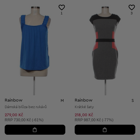
1
3
Rainbow
Rainbow
M
S
Dámská blůza bez rukávů
Krátké šaty
279,00 Kč
218,00 Kč
Doporučená cena:
Doporučená cena:
RRP
730,00 Kč (-61%)
RRP
987,00 Kč (-77%)