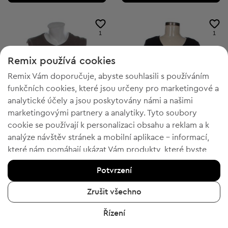
1
1
Remix používá cookies
Remix Vám doporučuje, abyste souhlasili s používáním
funkčních cookies, které jsou určeny pro marketingové a
analytické účely a jsou poskytovány námi a našimi
marketingovými partnery a analytiky. Tyto soubory
cookie se používají k personalizaci obsahu a reklam a k
analýze návštěv stránek a mobilní aplikace - informací,
které nám pomáhají ukázat Vám produkty, které byste
-50% s kódem FESTIVE
-50% s kódem FESTIVE
chtěli. Pokud souhlasíte, potvrďte prosím kliknutím na
Potvrzení
tlačítko „Ano, souhlasím“.
Rainbow
Rainbow
XXL
M
Pánské tílko
Dámská blůzka s krátkým rukávem
Chcete-li získat více informací, klikněte na „Chci více
Zrušit všechno
299,00 Kč
329,00 Kč
informací“ nebo navštivte „Zásady ochrany osobních
Doporučená cena:
Doporučená cena:
RRP
384,00 Kč (-22%)
RRP
487,00 Kč (-32%)
Řízení
údajů a cookies“. Nastavení souborů cookie můžete