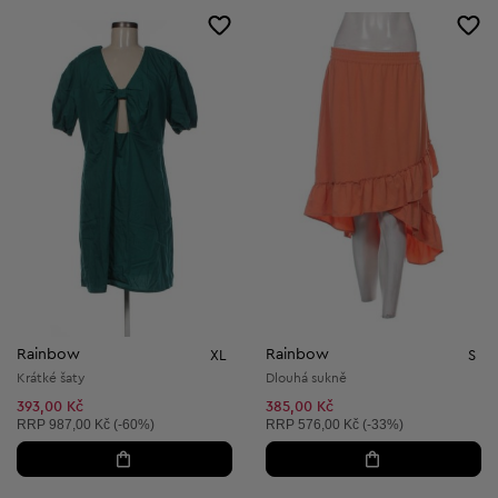
Rainbow
Rainbow
XL
S
Krátké šaty
Dlouhá sukně
393,00 Kč
385,00 Kč
Doporučená cena:
Doporučená cena:
RRP
987,00 Kč (-60%)
RRP
576,00 Kč (-33%)