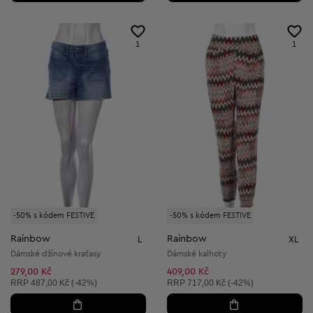
1
1
-50% s kódem FESTIVE
-50% s kódem FESTIVE
Rainbow
Rainbow
L
XL
Dámské džínové kraťasy
Dámské kalhoty
279,00 Kč
409,00 Kč
Doporučená cena:
Doporučená cena:
RRP
487,00 Kč (-42%)
RRP
717,00 Kč (-42%)