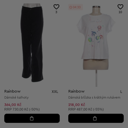
04:31
3
10
Rainbow
Rainbow
XXL
L
Dámské kalhoty
Dámská blůzka s krátkým rukávem
364,00 Kč
218,00 Kč
Doporučená cena:
Doporučená cena:
RRP
730,00 Kč (-50%)
RRP
487,00 Kč (-55%)