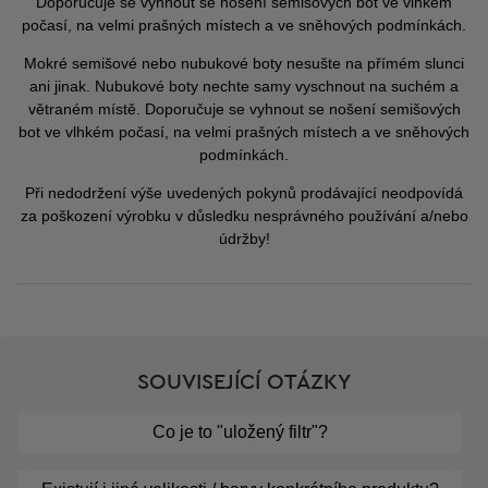
Doporučuje se vyhnout se nošení semišových bot ve vlhkém
počasí, na velmi prašných místech a ve sněhových podmínkách.
Mokré semišové nebo nubukové boty nesušte na přímém slunci
ani jinak. Nubukové boty nechte samy vyschnout na suchém a
větraném místě. Doporučuje se vyhnout se nošení semišových
bot ve vlhkém počasí, na velmi prašných místech a ve sněhových
podmínkách.
Při nedodržení výše uvedených pokynů prodávající neodpovídá
za poškození výrobku v důsledku nesprávného používání a/nebo
údržby!
SOUVISEJÍCÍ OTÁZKY
Co je to "uložený filtr"?