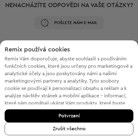
NENACHÁZÍTE ODPOVĚDI NA VAŠE OTÁZKY?
POŠLETE NÁM E-MAIL
Remix používá cookies
Remix Vám doporučuje, abyste souhlasili s používáním
funkčních cookies, které jsou určeny pro marketingové a
analytické účely a jsou poskytovány námi a našimi
marketingovými partnery a analytiky. Tyto soubory
cookie se používají k personalizaci obsahu a reklam a k
analýze návštěv stránek a mobilní aplikace - informací,
POTŘEBUJETE PROSTOR VE
které nám pomáhají ukázat Vám produkty, které byste
SKŘÍNI?
chtěli. Pokud souhlasíte, potvrďte prosím kliknutím na
Potvrzení
tlačítko „Ano, souhlasím“.
Prodejte oblečení, doplňky a boty, které již nenosíte. Jednoduše,
pohodlně a zdarma!
Chcete-li získat více informací, klikněte na „Chci více
Zrušit všechno
informací“ nebo navštivte „Zásady ochrany osobních
Prodejte