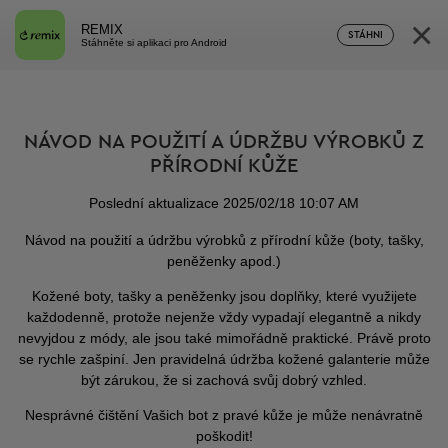
×
REMIX
STÁHNI
Stáhněte si aplikaci pro Android
NÁVOD NA POUŽITÍ A ÚDRŽBU VÝROBKŮ Z
PŘÍRODNÍ KŮŽE
Poslední aktualizace 2025/02/18 10:07 AM
Návod na použití a údržbu výrobků z přírodní kůže (boty, tašky,
peněženky apod.)
Kožené boty, tašky a peněženky jsou doplňky, které využijete
každodenně, protože nejenže vždy vypadají elegantně a nikdy
nevyjdou z módy, ale jsou také mimořádně praktické. Právě proto
se rychle zašpiní. Jen pravidelná údržba kožené galanterie může
být zárukou, že si zachová svůj dobrý vzhled.
Nesprávné čištění Vašich bot z pravé kůže je může nenávratně
poškodit!