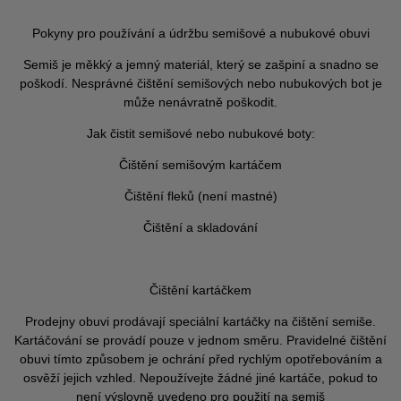
Pokyny pro používání a údržbu semišové a nubukové obuvi
Semiš je měkký a jemný materiál, který se zašpiní a snadno se
poškodí. Nesprávné čištění semišových nebo nubukových bot je
může nenávratně poškodit.
Jak čistit semišové nebo nubukové boty:
Čištění semišovým kartáčem
Čištění fleků (není mastné)
Čištění a skladování
Čištění kartáčkem
Prodejny obuvi prodávají speciální kartáčky na čištění semiše.
Kartáčování se provádí pouze v jednom směru. Pravidelné čištění
obuvi tímto způsobem je ochrání před rychlým opotřebováním a
osvěží jejich vzhled. Nepoužívejte žádné jiné kartáče, pokud to
není výslovně uvedeno pro použití na semiš