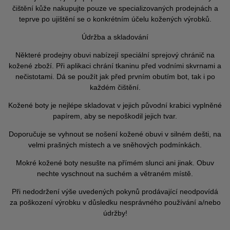
čištění kůže nakupujte pouze ve specializovaných prodejnách a
teprve po ujištění se o konkrétním účelu kožených výrobků.
Údržba a skladování
Některé prodejny obuvi nabízejí speciální sprejový chránič na
kožené zboží. Při aplikaci chrání tkaninu před vodními skvrnami a
nečistotami. Dá se použít jak před prvním obutím bot, tak i po
každém čištění.
Kožené boty je nejlépe skladovat v jejich původní krabici vyplněné
papírem, aby se nepoškodil jejich tvar.
Doporučuje se vyhnout se nošení kožené obuvi v silném dešti, na
velmi prašných místech a ve sněhových podmínkách.
Mokré kožené boty nesušte na přímém slunci ani jinak. Obuv
nechte vyschnout na suchém a větraném místě.
Při nedodržení výše uvedených pokynů prodávající neodpovídá
za poškození výrobku v důsledku nesprávného používání a/nebo
údržby!