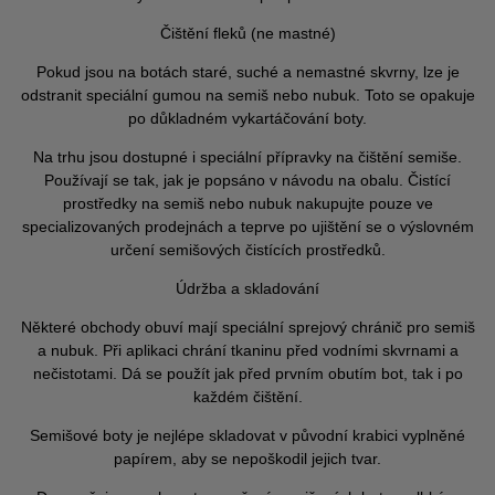
Čištění fleků (ne mastné)
Pokud jsou na botách staré, suché a nemastné skvrny, lze je
odstranit speciální gumou na semiš nebo nubuk. Toto se opakuje
po důkladném vykartáčování boty.
Na trhu jsou dostupné i speciální přípravky na čištění semiše.
Používají se tak, jak je popsáno v návodu na obalu. Čistící
prostředky na semiš nebo nubuk nakupujte pouze ve
specializovaných prodejnách a teprve po ujištění se o výslovném
určení semišových čistících prostředků.
Údržba a skladování
Některé obchody obuví mají speciální sprejový chránič pro semiš
a nubuk. Při aplikaci chrání tkaninu před vodními skvrnami a
nečistotami. Dá se použít jak před prvním obutím bot, tak i po
každém čištění.
Semišové boty je nejlépe skladovat v původní krabici vyplněné
papírem, aby se nepoškodil jejich tvar.