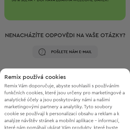
-
30%
SLEVA + DOPRAVA ZDARMA
WELCOME DÁREK!
NENACHÁZÍTE ODPOVĚDI NA VAŠE OTÁZKY?
POŠLETE NÁM E-MAIL
Remix používá cookies
Remix Vám doporučuje, abyste souhlasili s používáním
funkčních cookies, které jsou určeny pro marketingové a
analytické účely a jsou poskytovány námi a našimi
marketingovými partnery a analytiky. Tyto soubory
cookie se používají k personalizaci obsahu a reklam a k
analýze návštěv stránek a mobilní aplikace - informací,
POTŘEBUJETE PROSTOR VE
které nám pomáhají ukázat Vám produkty, které byste