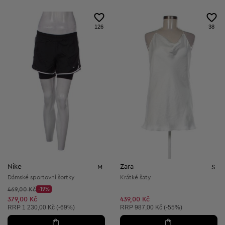
126
38
Nike
Zara
M
S
Dámské sportovní šortky
Krátké šaty
Původní cena:
469,00 Kč
-19%
Discount Price:
Snížená cena:
379,00 Kč
439,00 Kč
Doporučená cena:
Doporučená cena:
RRP
1 230,00 Kč (-69%)
RRP
987,00 Kč (-55%)