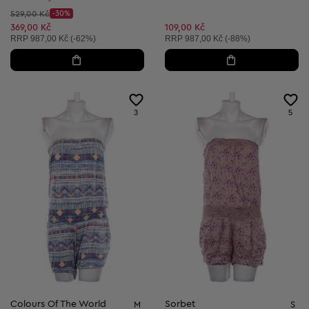
Původní cena:
529,00 Kč
-30%
Discount Price:
Snížená cena:
369,00 Kč
109,00 Kč
Doporučená cena:
Doporučená cena:
RRP
987,00 Kč (-62%)
RRP
987,00 Kč (-88%)
3
5
Colours Of The World
Sorbet
M
S