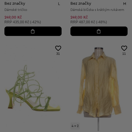
Bez značky
Bez značky
L
M
Dámské tričko
Dámská blůzka s krátkým rukávem
249,00 Kč
249,00 Kč
Doporučená cena:
Doporučená cena:
RRP
435,00 Kč (-42%)
RRP
487,00 Kč (-48%)
31
11
4 = 2