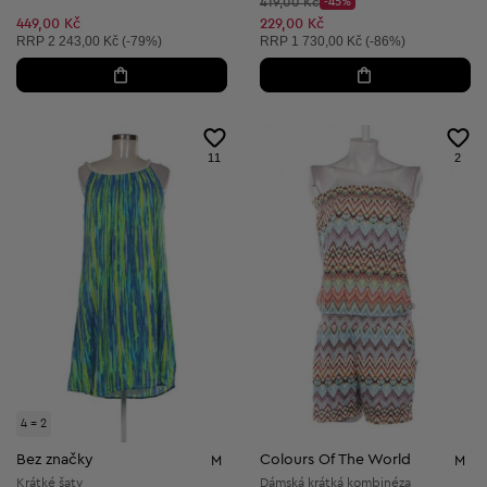
Původní cena:
419,00 Kč
-45%
Discount Price:
Snížená cena:
449,00 Kč
229,00 Kč
Doporučená cena:
Doporučená cena:
RRP
2 243,00 Kč (-79%)
RRP
1 730,00 Kč (-86%)
11
2
4 = 2
Bez značky
Colours Of The World
M
M
Krátké šaty
Dámská krátká kombinéza