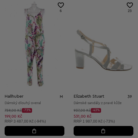
6
23
Hallhuber
Elizabeth Stuart
M
39
Dámský dlouhý overal
Dámské sandály z pravé kůže
Původní cena:
Původní cena:
759,00 Kč
-73%
937,00 Kč
-43%
Discount Price:
Discount Price:
Snížená cena:
Snížená cena:
199,00 Kč
531,00 Kč
Doporučená cena:
Doporučená cena:
RRP
3 487,00 Kč (-94%)
RRP
1 987,00 Kč (-73%)