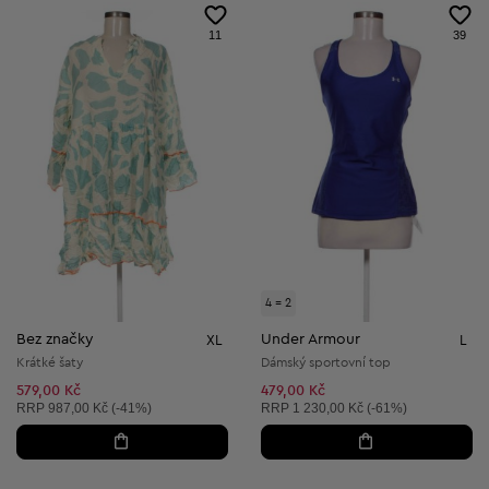
11
39
4 = 2
Bez značky
Under Armour
XL
L
Krátké šaty
Dámský sportovní top
579,00 Kč
479,00 Kč
Doporučená cena:
Doporučená cena:
RRP
987,00 Kč (-41%)
RRP
1 230,00 Kč (-61%)