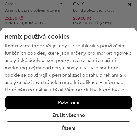
Cassis
ONLY
M
M
Dámská blůza s dlouhým rukávem
Dámská blůza bez rukávů
262,00 Kč
209,00 Kč
Doporučená cena:
Doporučená cena:
RRP
1 230,00 Kč (-78%)
RRP
730,00 Kč (-71%)
Remix používá cookies
Remix Vám doporučuje, abyste souhlasili s používáním
funkčních cookies, které jsou určeny pro marketingové a
5
10
analytické účely a jsou poskytovány námi a našimi
marketingovými partnery a analytiky. Tyto soubory
cookie se používají k personalizaci obsahu a reklam a k
analýze návštěv stránek a mobilní aplikace - informací,
které nám pomáhají ukázat Vám produkty, které byste
chtěli. Pokud souhlasíte, potvrďte prosím kliknutím na
Potvrzení
tlačítko „Ano, souhlasím“.
Chcete-li získat více informací, klikněte na „Chci více
Zrušit všechno
informací“ nebo navštivte „Zásady ochrany osobních
Řízení
údajů a cookies“. Nastavení souborů cookie můžete
4 = 2
4 = 2