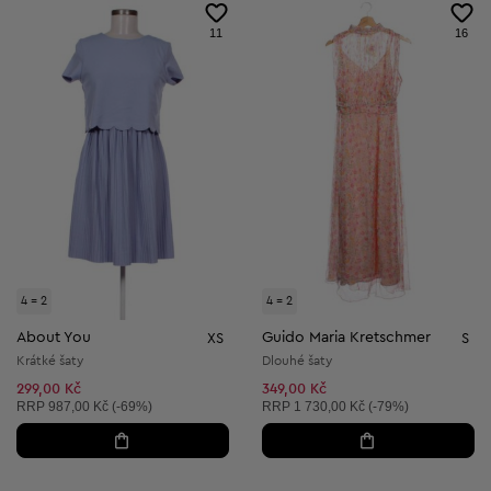
11
16
4 = 2
4 = 2
About You
Guido Maria Kretschmer
XS
S
Krátké šaty
Dlouhé šaty
299,00 Kč
349,00 Kč
Doporučená cena:
Doporučená cena:
RRP
987,00 Kč (-69%)
RRP
1 730,00 Kč (-79%)