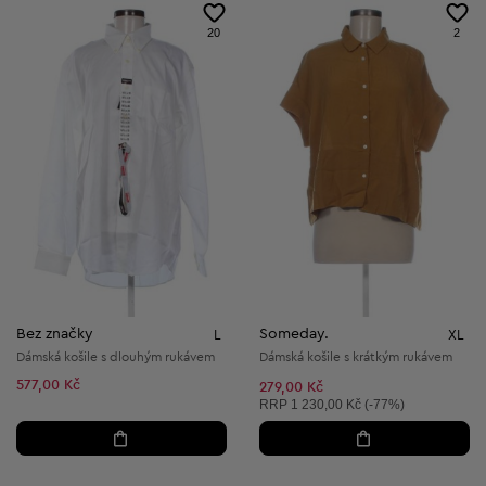
20
2
Bez značky
Someday.
L
XL
Dámská košile s dlouhým rukávem
Dámská košile s krátkým rukávem
577,00 Kč
279,00 Kč
Doporučená cena:
RRP
1 230,00 Kč (-77%)