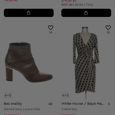
119,00 Kč
Snížená cena:
279,00 Kč
Doporučená cena:
RRP
987,00 Kč (-71%)
14
13
4 = 2
4 = 2
Bez značky
White House / Black Market
40
S
Dámské boty z pravé kůže
Krátké šaty