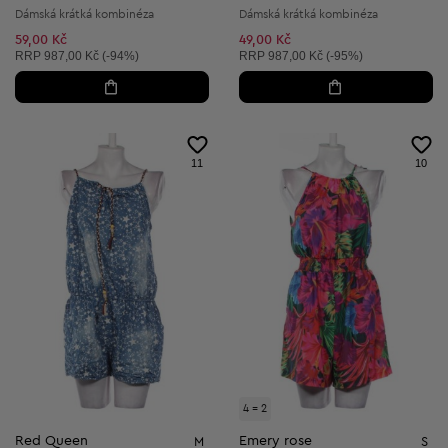
Dámská krátká kombinéza
Dámská krátká kombinéza
59,00 Kč
49,00 Kč
Doporučená cena:
Doporučená cena:
RRP
987,00 Kč (-94%)
RRP
987,00 Kč (-95%)
11
10
4 = 2
Red Queen
Emery rose
M
S