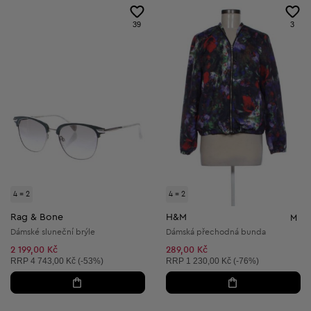
39
3
4 = 2
4 = 2
Rag & Bone
H&M
M
Dámské sluneční brýle
Dámská přechodná bunda
2 199,00 Kč
289,00 Kč
Doporučená cena:
Doporučená cena:
RRP
4 743,00 Kč (-53%)
RRP
1 230,00 Kč (-76%)