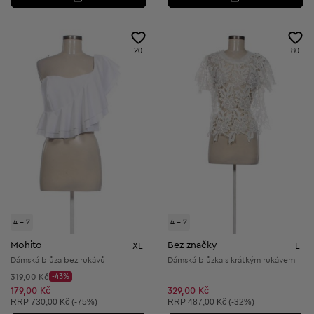
20
80
4 = 2
4 = 2
Mohito
Bez značky
XL
L
Dámská blůza bez rukávů
Dámská blůzka s krátkým rukávem
Původní cena:
319,00 Kč
-43%
Discount Price:
Snížená cena:
179,00 Kč
329,00 Kč
Doporučená cena:
Doporučená cena:
RRP
730,00 Kč (-75%)
RRP
487,00 Kč (-32%)