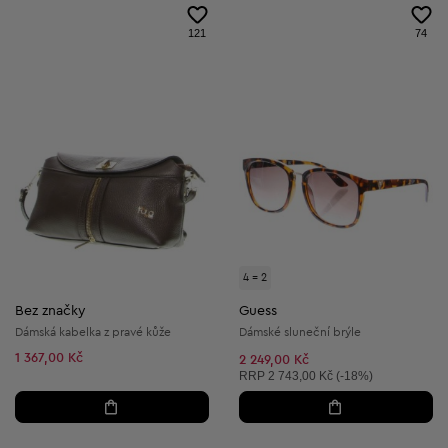
121
74
4 = 2
Bez značky
Guess
Dámská kabelka z pravé kůže
Dámské sluneční brýle
1 367,00 Kč
2 249,00 Kč
Doporučená cena:
RRP
2 743,00 Kč (-18%)