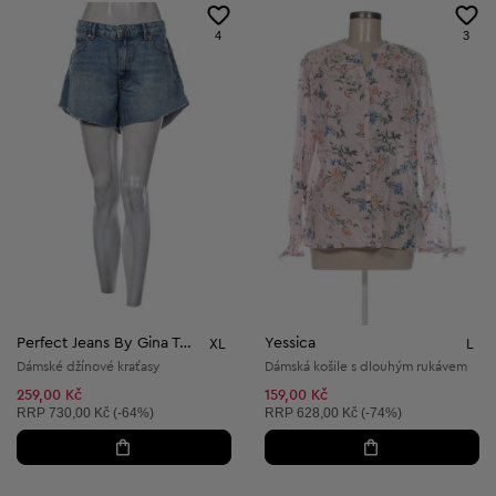
4
3
Perfect Jeans By Gina Tricot
Yessica
XL
L
Dámské džínové kraťasy
Dámská košile s dlouhým rukávem
259,00 Kč
159,00 Kč
Doporučená cena:
Doporučená cena:
RRP
730,00 Kč (-64%)
RRP
628,00 Kč (-74%)