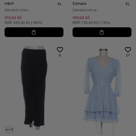
H&M
Esmara
XL
XL
Dámské tričko
Dámská mikina
179,00 Kč
199,00 Kč
Doporučená cena:
Doporučená cena:
RRP
435,00 Kč (-58%)
RRP
730,00 Kč (-72%)
6
27
4 = 2