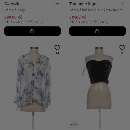
Catwalk
Tommy Hilfiger
35
S
Dámské boty
Dámská košile s dlouhým rukávem
889,00 Kč
819,00 Kč
Doporučená cena:
Doporučená cena:
RRP
2 743,00 Kč (-67%)
RRP
3 243,00 Kč (-74%)
14
8
4 = 2