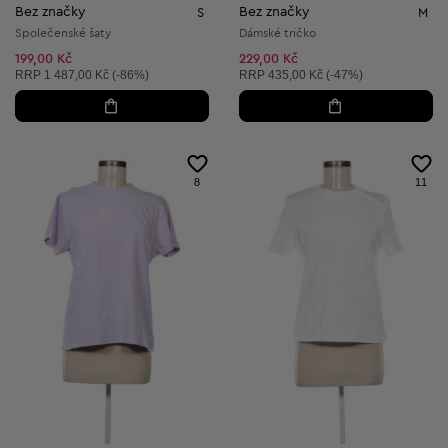
Bez značky
Bez značky
S
M
Společenské šaty
Dámské tričko
199,00 Kč
229,00 Kč
Doporučená cena:
Doporučená cena:
RRP
1 487,00 Kč (-86%)
RRP
435,00 Kč (-47%)
8
11