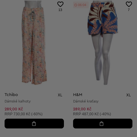
06:02
13
7
Tchibo
H&M
XL
XL
Dámské kalhoty
Dámské kraťasy
289,00 Kč
289,00 Kč
Doporučená cena:
Doporučená cena:
RRP
730,00 Kč (-60%)
RRP
487,00 Kč (-40%)