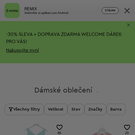
×
REMIX
STÁHNI
Stáhněte si aplikaci pro Android
×
-
30%
SLEVA + DOPRAVA ZDARMA
WELCOME DÁREK
PRO VÁS!
Nakupujte nyní
Dámské oblečení
Všechny filtry
Velikost
Stav
Značky
Barva
86
20