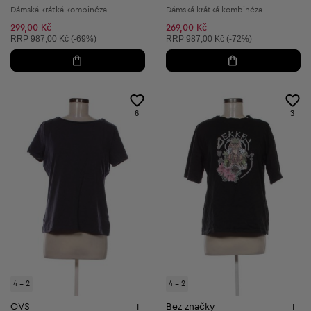
Dámská krátká kombinéza
Dámská krátká kombinéza
299,00 Kč
269,00 Kč
Doporučená cena:
Doporučená cena:
RRP
987,00 Kč (-69%)
RRP
987,00 Kč (-72%)
6
3
4 = 2
4 = 2
OVS
Bez značky
L
L