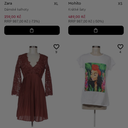
Zara
Mohito
XL
XS
Dámské kalhoty
Krátké šaty
259,00 Kč
489,00 Kč
Doporučená cena:
Doporučená cena:
RRP
987,00 Kč (-73%)
RRP
987,00 Kč (-50%)
9
4