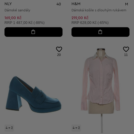
NLY
H&M
40
M
Dámské sandály
Dámská košile s dlouhým rukávem
169,00 Kč
219,00 Kč
Doporučená cena:
Doporučená cena:
RRP
1 487,00 Kč (-88%)
RRP
628,00 Kč (-65%)
20
11
4 = 2
4 = 2