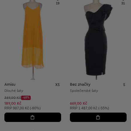
19
31
Amisu
Bez značky
XS
S
Dlouhé šaty
Společenské šaty
Původní cena:
369,00 Kč
-48%
Discount Price:
Snížená cena:
189,00 Kč
669,00 Kč
Doporučená cena:
Doporučená cena:
RRP
987,00 Kč (-80%)
RRP
1 487,00 Kč (-55%)