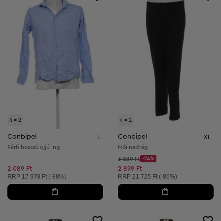
4 = 2
4 = 2
Conbipel
Conbipel
L
XL
Férfi hosszú ujjú ing
Női nadrág
Kezdő ár:
3 839 Ft
-24%
Discount Price:
Csökkentett ár:
2 089 Ft
2 899 Ft
Ajánlott ár:
Ajánlott ár:
RRP
17 978 Ft (-88%)
RRP
21 725 Ft (-86%)