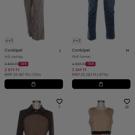
4 = 2
4 = 2
Conbipel
Conbipel
L
M
Női nadrág
Férfi farmer
Kezdő ár:
Kezdő ár:
3 809 Ft
-24%
4 929 Ft
-34%
Discount Price:
Discount Price:
Csökkentett ár:
Csökkentett ár:
2 879 Ft
3 249 Ft
Ajánlott ár:
Ajánlott ár:
RRP
10 487 Ft (-72%)
RRP
25 282 Ft (-87%)
7
22