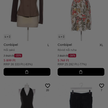
4 = 2
4 = 2
Conbipel
Conbipel
L
XL
Női zakó
Rövid női ruha
Kezdő ár:
Kezdő ár:
7 949 Ft
-25%
7 849 Ft
-26%
Discount Price:
Discount Price:
Csökkentett ár:
Csökkentett ár:
5 899 Ft
5 749 Ft
Ajánlott ár:
Ajánlott ár:
RRP
36 333 Ft (-83%)
RRP
25 282 Ft (-77%)
20
7