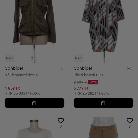
4 = 2
4 = 2
Conbipel
Conbipel
L
XL
Női átmeneti dzseki
Rövid hosszú ruha
Kezdő ár:
8 609 Ft
-32%
Discount Price:
Csökkentett ár:
4 859 Ft
5 779 Ft
Ajánlott ár:
Ajánlott ár:
RRP
36 333 Ft (-86%)
RRP
25 282 Ft (-77%)
3
7