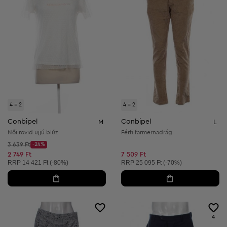
4 = 2
4 = 2
Conbipel
Conbipel
M
L
Női rövid ujjú blúz
Férfi farmernadrág
Kezdő ár:
3 639 Ft
-24%
Discount Price:
Csökkentett ár:
2 749 Ft
7 509 Ft
Ajánlott ár:
Ajánlott ár:
RRP
14 421 Ft (-80%)
RRP
25 095 Ft (-70%)
4