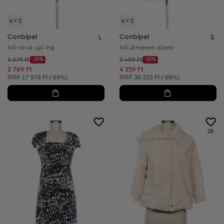
4 = 2
4 = 2
Conbipel
Conbipel
L
S
Női rövid ujjú ing
Női átmeneti dzseki
Kezdő ár:
Kezdő ár:
4 079 Ft
-31%
5 409 Ft
-21%
Discount Price:
Discount Price:
Csökkentett ár:
Csökkentett ár:
2 789 Ft
4 259 Ft
Ajánlott ár:
Ajánlott ár:
RRP
17 978 Ft (-84%)
RRP
36 333 Ft (-88%)
26