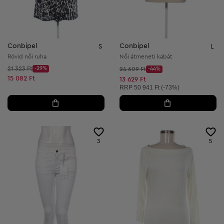
Conbipel
Conbipel
S
L
Rövid női ruha
Női átmeneti kabát
Kezdő ár:
21 323 Ft
-29%
Kezdő ár:
24 609 Ft
-44%
Discount Price:
Discount Price:
Csökkentett ár:
15 082 Ft
Csökkentett ár:
13 629 Ft
Ajánlott ár:
RRP
50 941 Ft (-73%)
3
5