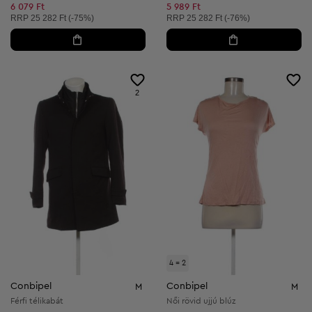
Csökkentett ár:
Csökkentett ár:
6 079 Ft
5 989 Ft
Ajánlott ár:
Ajánlott ár:
RRP
25 282 Ft (-75%)
RRP
25 282 Ft (-76%)
2
4 = 2
Conbipel
Conbipel
M
M
Férfi télikabát
Női rövid ujjú blúz