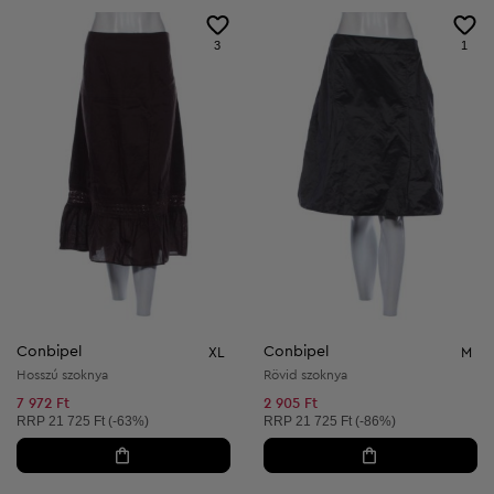
3
1
Conbipel
Conbipel
XL
M
Hosszú szoknya
Rövid szoknya
7 972 Ft
2 905 Ft
Ajánlott ár:
Ajánlott ár:
RRP
21 725 Ft (-63%)
RRP
21 725 Ft (-86%)