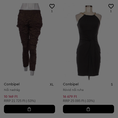
1
1
Conbipel
Conbipel
XL
S
Női nadrág
Rövid női ruha
10 149 Ft
16 679 Ft
Ajánlott ár:
Ajánlott ár:
RRP
21 725 Ft (-53%)
RRP
25 095 Ft (-33%)