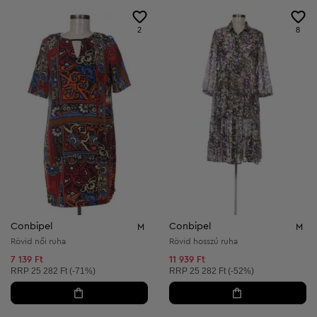
2
8
Conbipel
Conbipel
M
M
Rövid női ruha
Rövid hosszú ruha
7 139 Ft
11 939 Ft
Ajánlott ár:
Ajánlott ár:
RRP
25 282 Ft (-71%)
RRP
25 282 Ft (-52%)