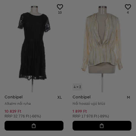
10
4
4 = 2
Conbipel
Conbipel
XL
M
Alkalmi női ruha
Női hosszú ujjú blúz
10 829 Ft
1 899 Ft
Ajánlott ár:
Ajánlott ár:
RRP
32 776 Ft (-66%)
RRP
17 978 Ft (-89%)