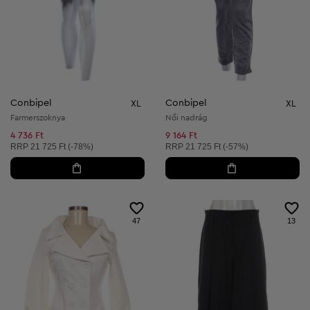
Conbipel
Conbipel
XL
XL
Farmerszoknya
Női nadrág
4 736 Ft
9 164 Ft
Ajánlott ár:
Ajánlott ár:
RRP
21 725 Ft (-78%)
RRP
21 725 Ft (-57%)
47
13