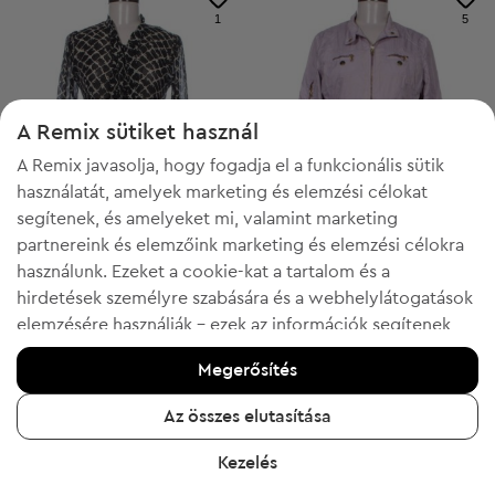
1
5
A Remix sütiket használ
A Remix javasolja, hogy fogadja el a funkcionális sütik
használatát, amelyek marketing és elemzési célokat
segítenek, és amelyeket mi, valamint marketing
partnereink és elemzőink marketing és elemzési célokra
használunk. Ezeket a cookie-kat a tartalom és a
hirdetések személyre szabására és a webhelylátogatások
elemzésére használják - ezek az információk segítenek
Conbipel
Conbipel
M
L
Női hosszú ujjú ing
Női átmeneti dzseki
megmutatni az ön által kedvelt termékeket. Ha egyetért,
Megerősítés
kérjük, erősítse meg az "Igen, elfogadom" gombra
2 443 Ft
6 681 Ft
Ajánlott ár:
Ajánlott ár:
RRP
21 725 Ft (-88%)
RRP
36 333 Ft (-81%)
kattintva.
Az összes elutasítása
További információért kattintson a "Tudjon meg többet"
Kezelés
gombra, vagy keresse fel az "Adatvédelmi és sütikre