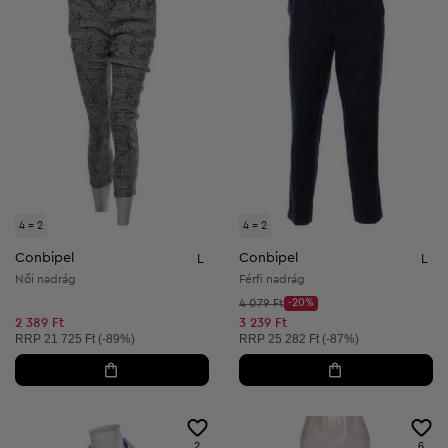
4 = 2
4 = 2
Conbipel
Conbipel
L
L
Női nadrág
Férfi nadrág
Kezdő ár:
4 079 Ft
-20%
Discount Price:
Csökkentett ár:
2 389 Ft
3 239 Ft
Ajánlott ár:
Ajánlott ár:
RRP
21 725 Ft (-89%)
RRP
25 282 Ft (-87%)
2
6