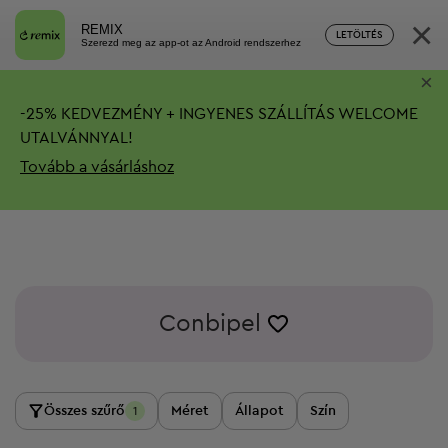
×
REMIX
LETÖLTÉS
Szerezd meg az app-ot az Android rendszerhez
×
-
25%
KEDVEZMÉNY + INGYENES SZÁLLÍTÁS
WELCOME
UTALVÁNNYAL!
Tovább a vásárláshoz
Conbipel
Összes szűrő
Méret
Állapot
Szín
1