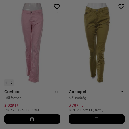
10
4 = 2
Conbipel
Conbipel
XL
M
Női farmer
Női nadrág
2 029 Ft
3 789 Ft
Ajánlott ár:
Ajánlott ár:
RRP
21 725 Ft (-90%)
RRP
21 725 Ft (-82%)