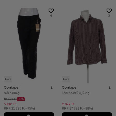
4
3
4 = 2
4 = 2
Conbipel
Conbipel
L
L
Női nadrág
Férfi hosszú ujjú ing
Kezdő ár:
10 679 Ft
-51%
Discount Price:
Csökkentett ár:
5 219 Ft
2 079 Ft
Ajánlott ár:
Ajánlott ár:
RRP
21 725 Ft (-75%)
RRP
17 791 Ft (-88%)