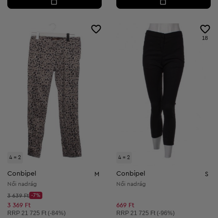
18
4 = 2
4 = 2
Conbipel
Conbipel
M
S
Női nadrág
Női nadrág
Kezdő ár:
3 639 Ft
-7%
Discount Price:
Csökkentett ár:
3 369 Ft
669 Ft
Ajánlott ár:
Ajánlott ár:
RRP
21 725 Ft (-84%)
RRP
21 725 Ft (-96%)