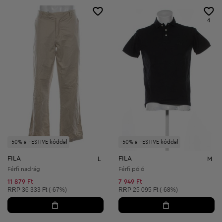
4
-50% a FESTIVE kóddal
-50% a FESTIVE kóddal
FILA
FILA
L
M
Férfi nadrág
Férfi póló
11 879 Ft
7 949 Ft
Ajánlott ár:
Ajánlott ár:
RRP
36 333 Ft (-67%)
RRP
25 095 Ft (-68%)