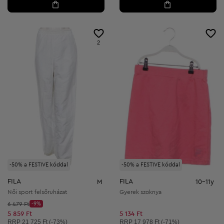
2
-50% a FESTIVE kóddal
-50% a FESTIVE kóddal
FILA
FILA
M
10-11y
Női sport felsőruházat
Gyerek szoknya
Kezdő ár:
6 479 Ft
-9%
Discount Price:
Csökkentett ár:
5 859 Ft
5 134 Ft
Ajánlott ár:
Ajánlott ár:
RRP
21 725 Ft (-73%)
RRP
17 978 Ft (-71%)