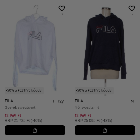
3
5
-50% a FESTIVE kóddal
-50% a FESTIVE kóddal
FILA
FILA
11-12y
M
Gyerek sweatshirt
Női sweatshirt
12 969 Ft
12 969 Ft
Ajánlott ár:
Ajánlott ár:
RRP
21 725 Ft (-40%)
RRP
25 095 Ft (-48%)