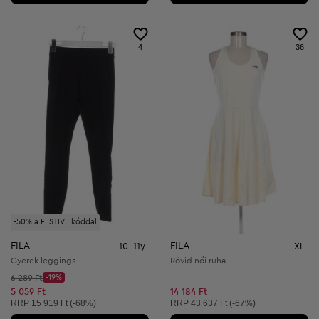
4
36
-50% a FESTIVE kóddal
FILA
FILA
10-11y
XL
Gyerek leggings
Rövid női ruha
Kezdő ár:
6 289 Ft
-19%
Discount Price:
Csökkentett ár:
5 059 Ft
14 184 Ft
Ajánlott ár:
Ajánlott ár:
RRP
15 919 Ft (-68%)
RRP
43 637 Ft (-67%)