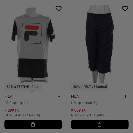
3
1
-50% a FESTIVE kóddal
-50% a FESTIVE kóddal
FILA
FILA
M
L
Férfi sportpóló
Női sportnadrág
7 299 Ft
9 039 Ft
Ajánlott ár:
Ajánlott ár:
RRP
14 421 Ft (-49%)
RRP
29 029 Ft (-68%)