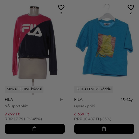
3
2
-50% a FESTIVE kóddal
-50% a FESTIVE kóddal
FILA
FILA
M
13-14y
Női sportblúz
Gyerek póló
9 699 Ft
6 639 Ft
Ajánlott ár:
Ajánlott ár:
RRP
17 791 Ft (-45%)
RRP
10 487 Ft (-36%)