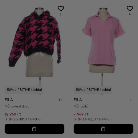
1
4
-50% a FESTIVE kóddal
-50% a FESTIVE kóddal
FILA
FILA
XL
L
Női sweatshirt
Női póló
12 969 Ft
7 949 Ft
Ajánlott ár:
Ajánlott ár:
RRP
25 095 Ft (-48%)
RRP
14 421 Ft (-44%)