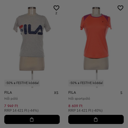
2
-50% a FESTIVE kóddal
-50% a FESTIVE kóddal
FILA
FILA
XS
S
Női póló
Női sportpóló
7 949 Ft
8 609 Ft
Ajánlott ár:
Ajánlott ár:
RRP
14 421 Ft (-44%)
RRP
14 421 Ft (-40%)