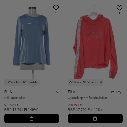
1
1
-50% a FESTIVE kóddal
-50% a FESTIVE kóddal
FILA
FILA
S
12-13y
Női sportblúz
Gyerek sport felsőruházat
9 039 Ft
9 039 Ft
Ajánlott ár:
Ajánlott ár:
RRP
17 791 Ft (-49%)
RRP
17 791 Ft (-49%)