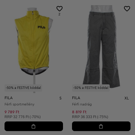
2
-50% a FESTIVE kóddal
-50% a FESTIVE kóddal
FILA
FILA
S
XL
Férfi sportmellény
Férfi nadrág
9 789 Ft
8 819 Ft
Ajánlott ár:
Ajánlott ár:
RRP
32 776 Ft (-70%)
RRP
36 333 Ft (-75%)