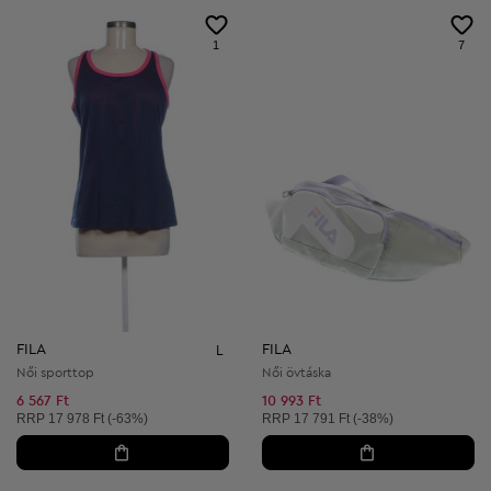
1
7
FILA
FILA
L
Női sporttop
Női övtáska
6 567 Ft
10 993 Ft
Ajánlott ár:
Ajánlott ár:
RRP
17 978 Ft (-63%)
RRP
17 791 Ft (-38%)