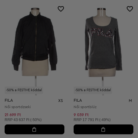
-50% a FESTIVE kóddal
-50% a FESTIVE kóddal
FILA
FILA
XS
M
Női sportdzseki
Női sportblúz
21 699 Ft
9 039 Ft
Ajánlott ár:
Ajánlott ár:
RRP
43 637 Ft (-50%)
RRP
17 791 Ft (-49%)