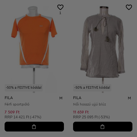
1
-50% a FESTIVE kóddal
-50% a FESTIVE kóddal
FILA
FILA
M
M
Férfi sportpóló
Női hosszú ujjú blúz
7 509 Ft
11 659 Ft
Ajánlott ár:
Ajánlott ár:
RRP
14 421 Ft (-47%)
RRP
25 095 Ft (-53%)