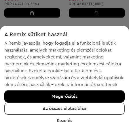
Ajánlott ár:
Ajánlott ár:
RRP
14 421 Ft (-59%)
RRP
43 637 Ft (-80%)
A Remix sütiket használ
13
14
A Remix javasolja, hogy fogadja el a funkcionális sütik
használatát, amelyek marketing és elemzési célokat
segítenek, és amelyeket mi, valamint marketing
partnereink és elemzőink marketing és elemzési célokra
használunk. Ezeket a cookie-kat a tartalom és a
hirdetések személyre szabására és a webhelylátogatások
elemzésére használják - ezek az információk segítenek
megmutatni az ön által kedvelt termékeket. Ha egyetért,
Megerősítés
kérjük, erősítse meg az "Igen, elfogadom" gombra
kattintva.
-50% a FESTIVE kóddal
Az összes elutasítása
További információért kattintson a "Tudjon meg többet"
FILA
FILA
XL
M
Kezelés
Férfi átmeneti dzseki
Férfi sportpóló
gombra, vagy keresse fel az "Adatvédelmi és sütikre
Kezdő ár:
10 379 Ft
-9%