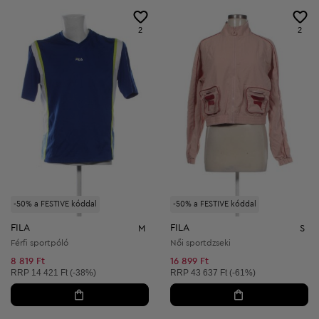
2
2
-50% a FESTIVE kóddal
-50% a FESTIVE kóddal
FILA
FILA
M
S
Férfi sportpóló
Női sportdzseki
8 819 Ft
16 899 Ft
Ajánlott ár:
Ajánlott ár:
RRP
14 421 Ft (-38%)
RRP
43 637 Ft (-61%)