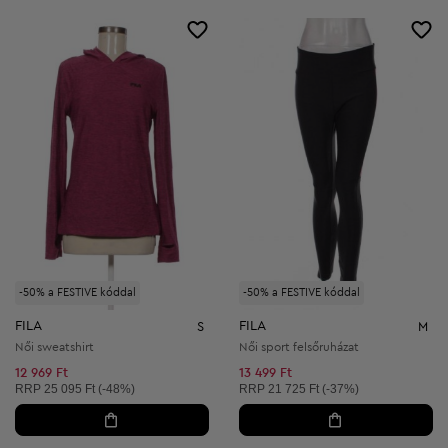
-50% a FESTIVE kóddal
-50% a FESTIVE kóddal
FILA
FILA
S
M
Női sweatshirt
Női sport felsőruházat
12 969 Ft
13 499 Ft
Ajánlott ár:
Ajánlott ár:
RRP
25 095 Ft (-48%)
RRP
21 725 Ft (-37%)