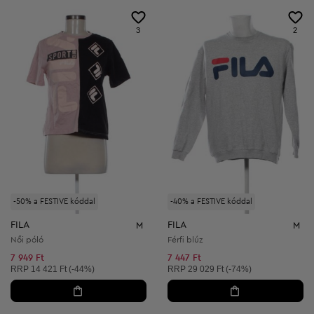
3
2
-50% a FESTIVE kóddal
-40% a FESTIVE kóddal
FILA
FILA
M
M
Női póló
Férfi blúz
7 949 Ft
7 447 Ft
Ajánlott ár:
Ajánlott ár:
RRP
14 421 Ft (-44%)
RRP
29 029 Ft (-74%)