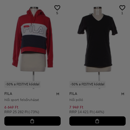
5
1
-50% a FESTIVE kóddal
-50% a FESTIVE kóddal
FILA
FILA
M
M
Női sport felsőruházat
Női póló
6 649 Ft
7 949 Ft
Ajánlott ár:
Ajánlott ár:
RRP
25 282 Ft (-73%)
RRP
14 421 Ft (-44%)