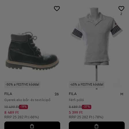
2
-50% a FESTIVE kóddal
-45% a FESTIVE kóddal
FILA
FILA
26
M
Gyerek eko bőr- és textilcipő
Férfi póló
Kezdő ár:
Kezdő ár:
10 499 Ft
-19%
8 689 Ft
-37%
Discount Price:
Discount Price:
Csökkentett ár:
Csökkentett ár:
8 489 Ft
5 399 Ft
Ajánlott ár:
Ajánlott ár:
RRP
25 282 Ft (-66%)
RRP
25 282 Ft (-78%)