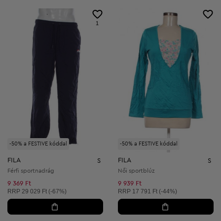
1
-50% a FESTIVE kóddal
-50% a FESTIVE kóddal
FILA
FILA
S
S
Férfi sportnadrág
Női sportblúz
9 369 Ft
9 939 Ft
Ajánlott ár:
Ajánlott ár:
RRP
29 029 Ft (-67%)
RRP
17 791 Ft (-44%)