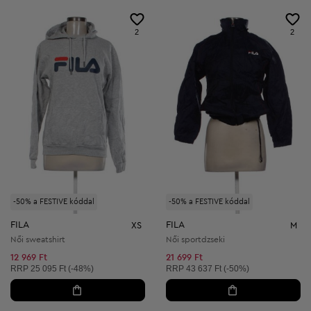
2
2
-50% a FESTIVE kóddal
-50% a FESTIVE kóddal
FILA
FILA
XS
M
Női sweatshirt
Női sportdzseki
12 969 Ft
21 699 Ft
Ajánlott ár:
Ajánlott ár:
RRP
25 095 Ft (-48%)
RRP
43 637 Ft (-50%)