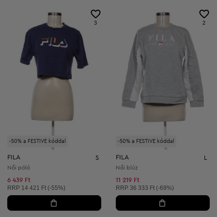
3
2
-50% a FESTIVE kóddal
-50% a FESTIVE kóddal
FILA
FILA
S
L
Női póló
Női blúz
6 439 Ft
11 219 Ft
Ajánlott ár:
Ajánlott ár:
RRP
14 421 Ft (-55%)
RRP
36 333 Ft (-69%)