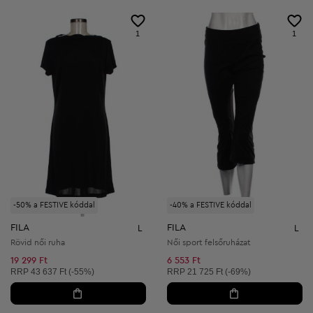
1
1
-50% a FESTIVE kóddal
-40% a FESTIVE kóddal
FILA
FILA
L
L
Rövid női ruha
Női sport felsőruházat
19 299 Ft
6 553 Ft
Ajánlott ár:
Ajánlott ár:
RRP
43 637 Ft (-55%)
RRP
21 725 Ft (-69%)