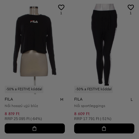
1
1
-50% a FESTIVE kóddal
-50% a FESTIVE kóddal
FILA
FILA
M
L
Női hosszú ujjú blúz
Női sportleggings
8 819 Ft
8 609 Ft
Ajánlott ár:
Ajánlott ár:
RRP
25 095 Ft (-64%)
RRP
17 791 Ft (-51%)