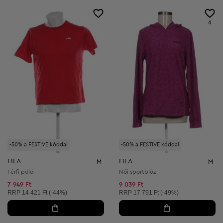
4
-50% a FESTIVE kóddal
-50% a FESTIVE kóddal
FILA
FILA
M
M
Férfi póló
Női sportblúz
7 949 Ft
9 039 Ft
Ajánlott ár:
Ajánlott ár:
RRP
14 421 Ft (-44%)
RRP
17 791 Ft (-49%)