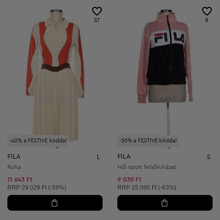
37
8
-40% a FESTIVE kóddal
-50% a FESTIVE kóddal
FILA
FILA
L
S
Ruha
Női sport felsőruházat
11 643 Ft
9 039 Ft
Ajánlott ár:
Ajánlott ár:
RRP
29 029 Ft (-59%)
RRP
25 095 Ft (-63%)