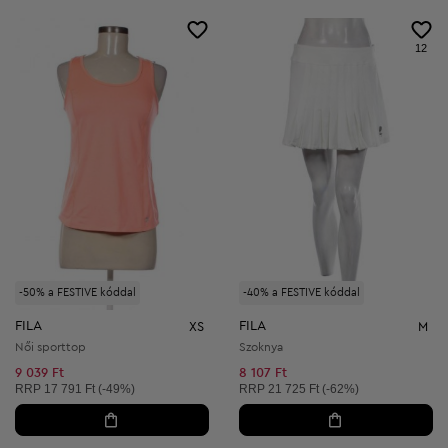
12
-50% a FESTIVE kóddal
-40% a FESTIVE kóddal
FILA
FILA
XS
M
Női sporttop
Szoknya
9 039 Ft
8 107 Ft
Ajánlott ár:
Ajánlott ár:
RRP
17 791 Ft (-49%)
RRP
21 725 Ft (-62%)