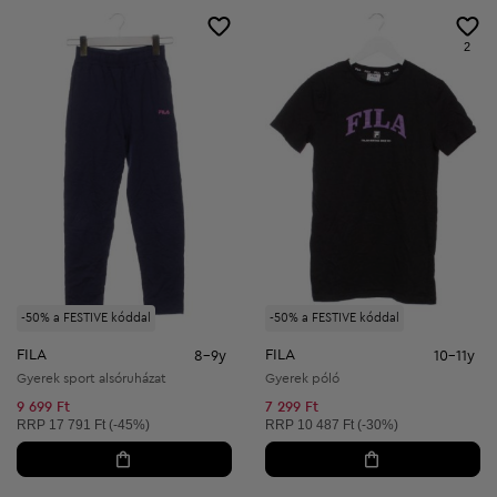
2
-50% a FESTIVE kóddal
-50% a FESTIVE kóddal
FILA
FILA
8-9y
10-11y
Gyerek sport alsóruházat
Gyerek póló
9 699 Ft
7 299 Ft
Ajánlott ár:
Ajánlott ár:
RRP
17 791 Ft (-45%)
RRP
10 487 Ft (-30%)