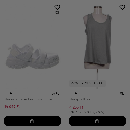
53
-40% a FESTIVE kóddal
FILA
FILA
37½
XL
Női eko bőr és textil sportcipő
Női sporttop
14 069 Ft
4 255 Ft
Ajánlott ár:
RRP
17 978 Ft (-76%)