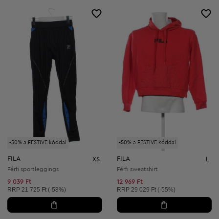
-50% a FESTIVE kóddal
-50% a FESTIVE kóddal
FILA
FILA
XS
L
Férfi sportleggings
Férfi sweatshirt
9 039 Ft
12 969 Ft
Ajánlott ár:
Ajánlott ár:
RRP
21 725 Ft (-58%)
RRP
29 029 Ft (-55%)