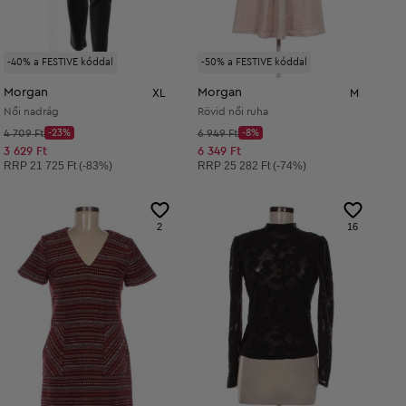
-40% a FESTIVE kóddal
-50% a FESTIVE kóddal
Morgan
Morgan
XL
M
Női nadrág
Rövid női ruha
Kezdő ár:
Kezdő ár:
4 709 Ft
-23%
6 949 Ft
-8%
Discount Price:
Discount Price:
Csökkentett ár:
Csökkentett ár:
3 629 Ft
6 349 Ft
Ajánlott ár:
Ajánlott ár:
RRP
21 725 Ft (-83%)
RRP
25 282 Ft (-74%)
2
16