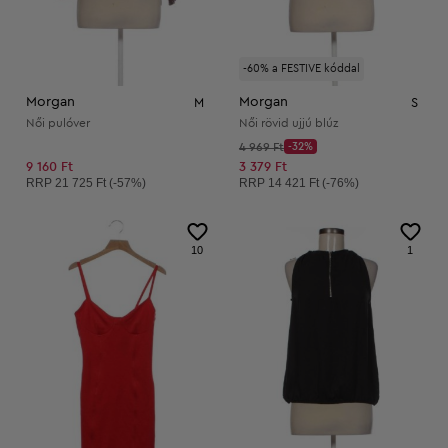
-60% a FESTIVE kóddal
Morgan
Morgan
M
S
Női pulóver
Női rövid ujjú blúz
Kezdő ár:
4 969 Ft
-32%
Discount Price:
Csökkentett ár:
9 160 Ft
3 379 Ft
Ajánlott ár:
Ajánlott ár:
RRP
21 725 Ft (-57%)
RRP
14 421 Ft (-76%)
10
1