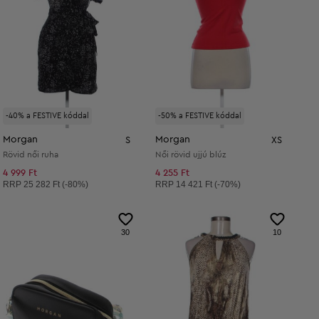
-40% a FESTIVE kóddal
-50% a FESTIVE kóddal
Morgan
Morgan
S
XS
Rövid női ruha
Női rövid ujjú blúz
4 999 Ft
4 255 Ft
Ajánlott ár:
Ajánlott ár:
RRP
25 282 Ft (-80%)
RRP
14 421 Ft (-70%)
30
10