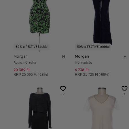
-50% a FESTIVE kóddal
-50% a FESTIVE kóddal
Morgan
Morgan
M
M
Rövid női ruha
Női nadrág
20 389 Ft
6 738 Ft
Ajánlott ár:
Ajánlott ár:
RRP
25 095 Ft (-18%)
RRP
21 725 Ft (-68%)
12
7