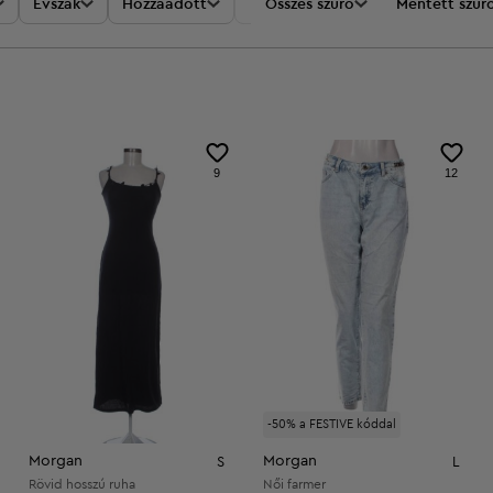
Évszak
Hozzáadott
Akciók
Összes szűrő
Ár
Mentett szűr
9
12
-50% a FESTIVE kóddal
Morgan
Morgan
S
L
Rövid hosszú ruha
Női farmer