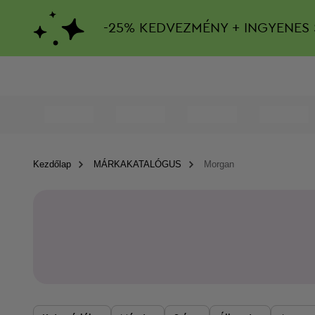
-
25%
KEDVEZMÉNY + INGYENES 
Kezdőlap
MÁRKAKATALÓGUS
Morgan