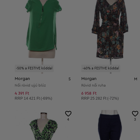
-50% a FESTIVE kóddal
-40% a FESTIVE kóddal
Morgan
Morgan
S
M
Női rövid ujjú blúz
Rövid női ruha
4 391 Ft
6 958 Ft
Ajánlott ár:
Ajánlott ár:
RRP
14 421 Ft (-69%)
RRP
25 282 Ft (-72%)
4
3