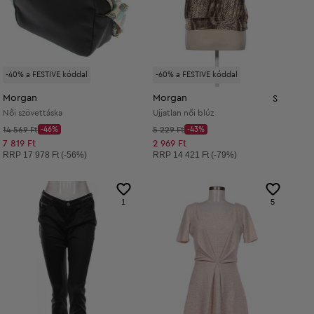
-40% a FESTIVE kóddal
-60% a FESTIVE kóddal
Morgan
Morgan
S
Női szövettáska
Ujjatlan női blúz
Kezdő ár:
Kezdő ár:
14 569 Ft
-46%
5 229 Ft
-43%
Discount Price:
Discount Price:
Csökkentett ár:
Csökkentett ár:
7 819 Ft
2 969 Ft
Ajánlott ár:
Ajánlott ár:
RRP
17 978 Ft (-56%)
RRP
14 421 Ft (-79%)
1
5