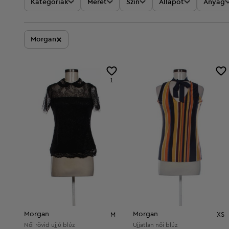
Kategóriák
Méret
Szín
Állapot
Anyag
×
Morgan
1
Morgan
Morgan
M
XS
Női rövid ujjú blúz
Ujjatlan női blúz