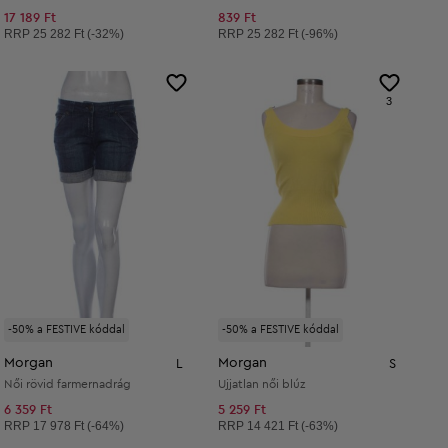
17 189 Ft
839 Ft
Ajánlott ár:
Ajánlott ár:
RRP
25 282 Ft (-32%)
RRP
25 282 Ft (-96%)
3
-50% a FESTIVE kóddal
-50% a FESTIVE kóddal
Morgan
Morgan
L
S
Női rövid farmernadrág
Ujjatlan női blúz
6 359 Ft
5 259 Ft
Ajánlott ár:
Ajánlott ár:
RRP
17 978 Ft (-64%)
RRP
14 421 Ft (-63%)