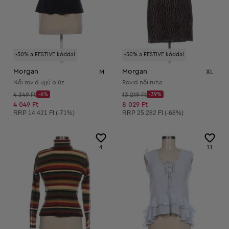
-50% a FESTIVE kóddal
-50% a FESTIVE kóddal
Morgan
Morgan
M
XL
Női rövid ujjú blúz
Rövid női ruha
Kezdő ár:
Kezdő ár:
4 349 Ft
-6%
13 219 Ft
-39%
Discount Price:
Discount Price:
Csökkentett ár:
Csökkentett ár:
4 049 Ft
8 029 Ft
Ajánlott ár:
Ajánlott ár:
RRP
14 421 Ft (-71%)
RRP
25 282 Ft (-68%)
4
11