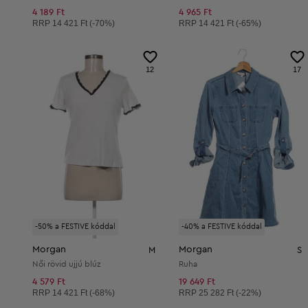
4 189 Ft
4 965 Ft
Ajánlott ár:
Ajánlott ár:
RRP
14 421 Ft (-70%)
RRP
14 421 Ft (-65%)
12
17
-50% a FESTIVE kóddal
-40% a FESTIVE kóddal
Morgan
Morgan
M
S
Női rövid ujjú blúz
Ruha
4 579 Ft
19 649 Ft
Ajánlott ár:
Ajánlott ár:
RRP
14 421 Ft (-68%)
RRP
25 282 Ft (-22%)