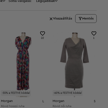
Sorba válogatás:
ők
Legújabbak
Visszaállítás
Mentés
22
1
-55% a FESTIVE kóddal
-60% a FESTIVE kóddal
Morgan
Morgan
L
S
Rövid hosszú ruha
Rövid női ruha