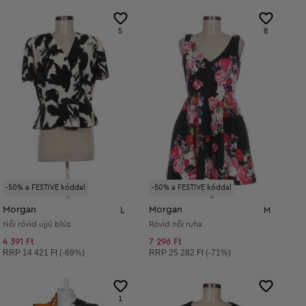
5
8
-50% a FESTIVE kóddal
-50% a FESTIVE kóddal
Morgan
Morgan
L
M
Női rövid ujjú blúz
Rövid női ruha
4 391 Ft
7 296 Ft
Ajánlott ár:
Ajánlott ár:
RRP
14 421 Ft (-69%)
RRP
25 282 Ft (-71%)
1