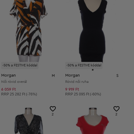
-50% a FESTIVE kóddal
-50% a FESTIVE kóddal
Morgan
Morgan
M
S
Női rövid overál
Rövid női ruha
6 059 Ft
9 919 Ft
Ajánlott ár:
Ajánlott ár:
RRP
25 282 Ft (-76%)
RRP
25 095 Ft (-60%)
2
2