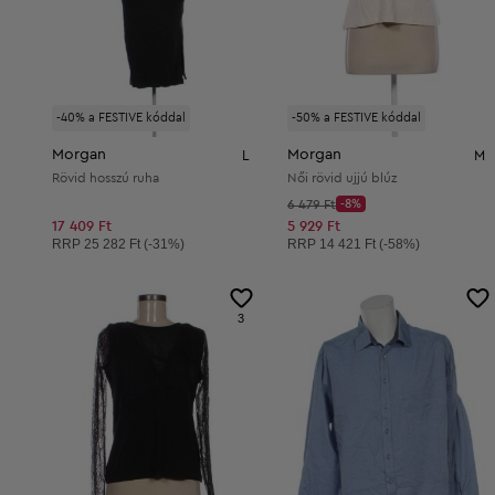
-40% a FESTIVE kóddal
-50% a FESTIVE kóddal
Morgan
Morgan
L
M
Rövid hosszú ruha
Női rövid ujjú blúz
Kezdő ár:
6 479 Ft
-8%
Discount Price:
Csökkentett ár:
17 409 Ft
5 929 Ft
Ajánlott ár:
Ajánlott ár:
RRP
25 282 Ft (-31%)
RRP
14 421 Ft (-58%)
3