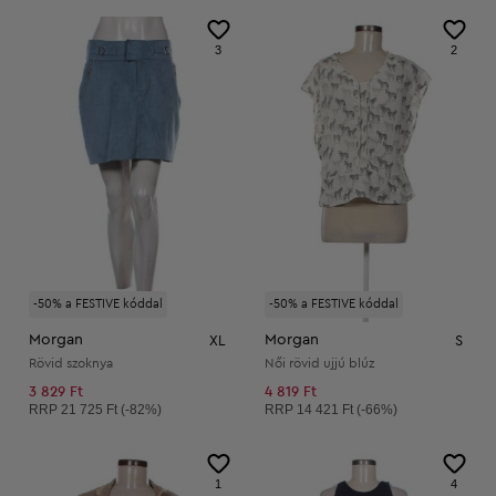
3
2
-50% a FESTIVE kóddal
-50% a FESTIVE kóddal
Morgan
Morgan
XL
S
Rövid szoknya
Női rövid ujjú blúz
3 829 Ft
4 819 Ft
Ajánlott ár:
Ajánlott ár:
RRP
21 725 Ft (-82%)
RRP
14 421 Ft (-66%)
1
4