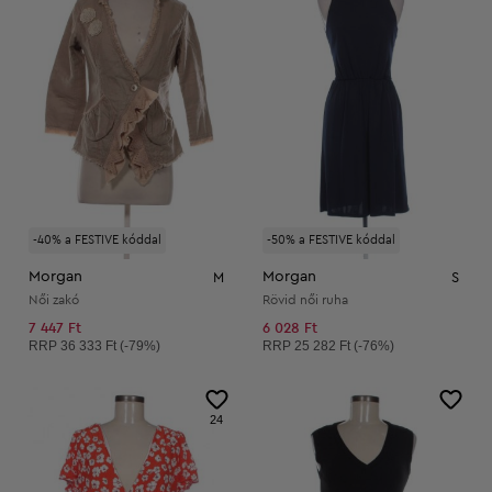
-40% a FESTIVE kóddal
-50% a FESTIVE kóddal
Morgan
Morgan
M
S
Női zakó
Rövid női ruha
7 447 Ft
6 028 Ft
Ajánlott ár:
Ajánlott ár:
RRP
36 333 Ft (-79%)
RRP
25 282 Ft (-76%)
24