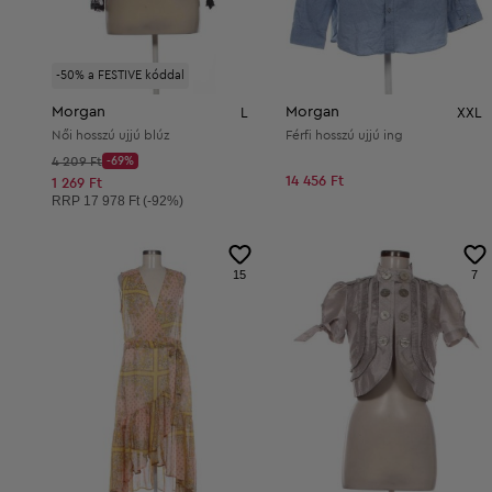
-50% a FESTIVE kóddal
Morgan
Morgan
L
XXL
Női hosszú ujjú blúz
Férfi hosszú ujjú ing
Kezdő ár:
4 209 Ft
-69%
Discount Price:
14 456 Ft
Csökkentett ár:
1 269 Ft
Ajánlott ár:
RRP
17 978 Ft (-92%)
15
7