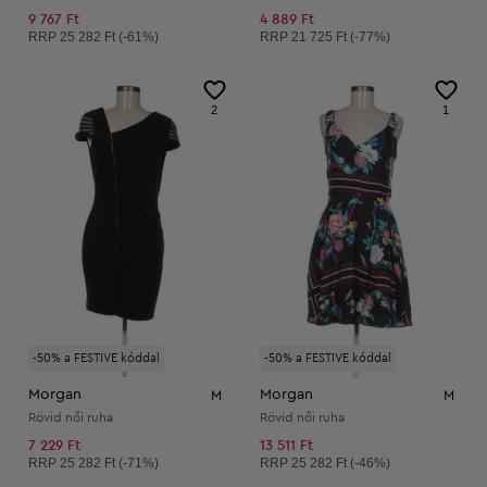
9 767 Ft
4 889 Ft
Ajánlott ár:
Ajánlott ár:
RRP
25 282 Ft (-61%)
RRP
21 725 Ft (-77%)
2
1
-50% a FESTIVE kóddal
-50% a FESTIVE kóddal
Morgan
Morgan
M
M
Rövid női ruha
Rövid női ruha
7 229 Ft
13 511 Ft
Ajánlott ár:
Ajánlott ár:
RRP
25 282 Ft (-71%)
RRP
25 282 Ft (-46%)