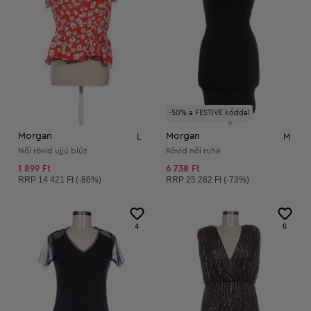
-50% a FESTIVE kóddal
Morgan
Morgan
L
M
Női rövid ujjú blúz
Rövid női ruha
1 899 Ft
6 738 Ft
Ajánlott ár:
Ajánlott ár:
RRP
14 421 Ft (-86%)
RRP
25 282 Ft (-73%)
4
6