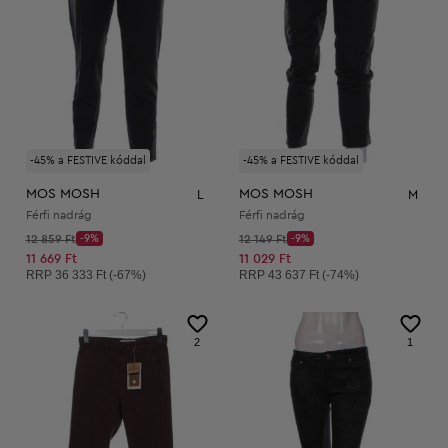
-45% a FESTIVE kóddal
-45% a FESTIVE kóddal
MOS MOSH
MOS MOSH
L
M
Férfi nadrág
Férfi nadrág
Kezdő ár:
Kezdő ár:
12 859 Ft
-9%
12 149 Ft
-9%
Discount Price:
Discount Price:
Csökkentett ár:
Csökkentett ár:
11 669 Ft
11 029 Ft
Ajánlott ár:
Ajánlott ár:
RRP
36 333 Ft (-67%)
RRP
43 637 Ft (-74%)
2
1