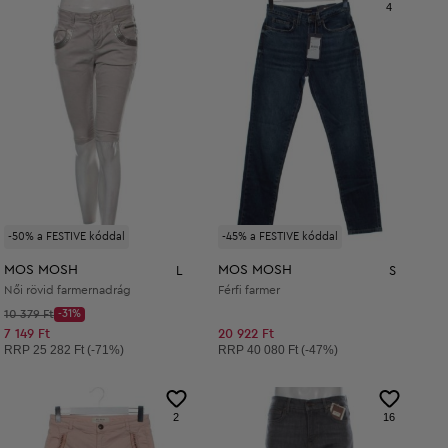
4
-50% a FESTIVE kóddal
-45% a FESTIVE kóddal
MOS MOSH
MOS MOSH
L
S
Női rövid farmernadrág
Férfi farmer
Kezdő ár:
10 379 Ft
-31%
Discount Price:
Csökkentett ár:
7 149 Ft
20 922 Ft
Ajánlott ár:
Ajánlott ár:
RRP
25 282 Ft (-71%)
RRP
40 080 Ft (-47%)
2
16