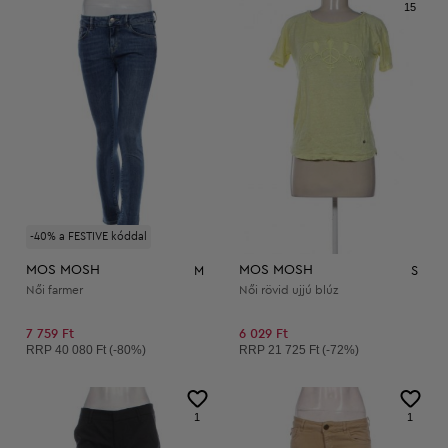
15
-40% a FESTIVE kóddal
MOS MOSH
MOS MOSH
M
S
Női farmer
Női rövid ujjú blúz
7 759 Ft
6 029 Ft
Ajánlott ár:
Ajánlott ár:
RRP
40 080 Ft (-80%)
RRP
21 725 Ft (-72%)
1
1