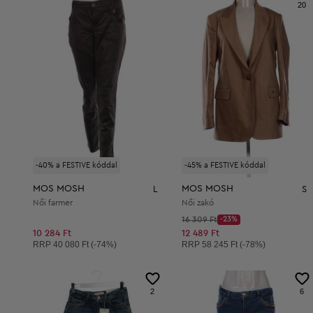
20
-40% a FESTIVE kóddal
-45% a FESTIVE kóddal
MOS MOSH
MOS MOSH
L
S
Női farmer
Női zakó
Kezdő ár:
16 309 Ft
-23%
Discount Price:
Csökkentett ár:
10 284 Ft
12 489 Ft
Ajánlott ár:
Ajánlott ár:
RRP
40 080 Ft (-74%)
RRP
58 245 Ft (-78%)
2
6