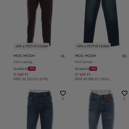
-45% a FESTIVE kóddal
-45% a FESTIVE kóddal
MOS MOSH
MOS MOSH
XL
XS
Férfi nadrág
Férfi farmer
Kezdő ár:
Kezdő ár:
12 859 Ft
-9%
19 239 Ft
-9%
Discount Price:
Discount Price:
Csökkentett ár:
Csökkentett ár:
11 669 Ft
17 409 Ft
Ajánlott ár:
Ajánlott ár:
RRP
36 333 Ft (-67%)
RRP
40 080 Ft (-56%)
1
1