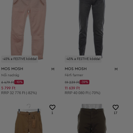
-45% a FESTIVE kóddal
-45% a FESTIVE kóddal
MOS MOSH
MOS MOSH
M
M
Női nadrág
Férfi farmer
Kezdő ár:
Kezdő ár:
6 479 Ft
-10%
19 239 Ft
-39%
Discount Price:
Discount Price:
Csökkentett ár:
Csökkentett ár:
5 799 Ft
11 639 Ft
Ajánlott ár:
Ajánlott ár:
RRP
32 776 Ft (-82%)
RRP
40 080 Ft (-70%)
1
17