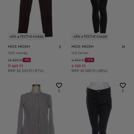
-45% a FESTIVE kóddal
-45% a FESTIVE kóddal
MOS MOSH
MOS MOSH
S
M
Férfi nadrág
Női farmer
Kezdő ár:
Kezdő ár:
12 859 Ft
-9%
4 959 Ft
-17%
Discount Price:
Discount Price:
Csökkentett ár:
Csökkentett ár:
11 669 Ft
4 109 Ft
Ajánlott ár:
Ajánlott ár:
RRP
36 333 Ft (-67%)
RRP
40 080 Ft (-89%)
3
3