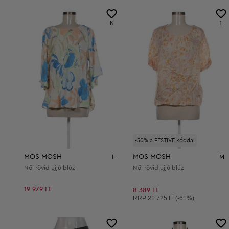
6
1
-50% a FESTIVE kóddal
MOS MOSH
MOS MOSH
L
M
Női rövid ujjú blúz
Női rövid ujjú blúz
19 979 Ft
8 389 Ft
Ajánlott ár:
RRP
21 725 Ft (-61%)