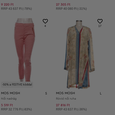
9 220 Ft
27 305 Ft
Ajánlott ár:
Ajánlott ár:
RRP
43 637 Ft (-78%)
RRP
40 080 Ft (-31%)
4
17
-50% a FESTIVE kóddal
MOS MOSH
MOS MOSH
S
L
Női nadrág
Rövid női ruha
5 519 Ft
27 816 Ft
Ajánlott ár:
Ajánlott ár:
RRP
32 776 Ft (-83%)
RRP
43 637 Ft (-36%)