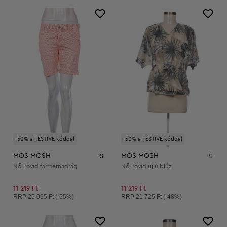
-50% a FESTIVE kóddal
-50% a FESTIVE kóddal
MOS MOSH
MOS MOSH
S
S
Női rövid farmernadrág
Női rövid ujjú blúz
11 219 Ft
11 219 Ft
Ajánlott ár:
Ajánlott ár:
RRP
25 095 Ft (-55%)
RRP
21 725 Ft (-48%)