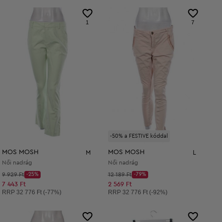
1
7
-50% a FESTIVE kóddal
MOS MOSH
MOS MOSH
M
L
Női nadrág
Női nadrág
Kezdő ár:
Kezdő ár:
9 929 Ft
-25%
12 189 Ft
-79%
Discount Price:
Discount Price:
Csökkentett ár:
Csökkentett ár:
7 443 Ft
2 569 Ft
Ajánlott ár:
Ajánlott ár:
RRP
32 776 Ft (-77%)
RRP
32 776 Ft (-92%)