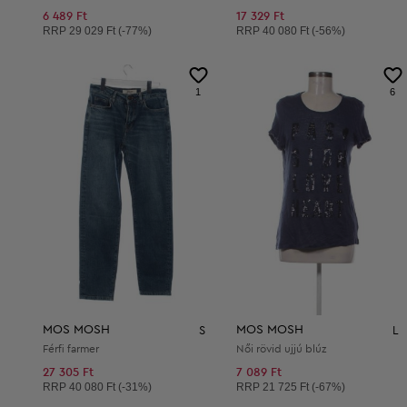
6 489 Ft
17 329 Ft
Ajánlott ár:
Ajánlott ár:
RRP
29 029 Ft (-77%)
RRP
40 080 Ft (-56%)
1
6
MOS MOSH
MOS MOSH
S
L
Férfi farmer
Női rövid ujjú blúz
27 305 Ft
7 089 Ft
Ajánlott ár:
Ajánlott ár:
RRP
40 080 Ft (-31%)
RRP
21 725 Ft (-67%)