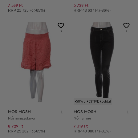
7 539 Ft
5 729 Ft
Ajánlott ár:
Ajánlott ár:
RRP
21 725 Ft (-65%)
RRP
43 637 Ft (-86%)
3
7
-50% a FESTIVE kóddal
MOS MOSH
MOS MOSH
L
L
Női miniszoknya
Női farmer
8 729 Ft
7 319 Ft
Ajánlott ár:
Ajánlott ár:
RRP
25 282 Ft (-65%)
RRP
40 080 Ft (-81%)