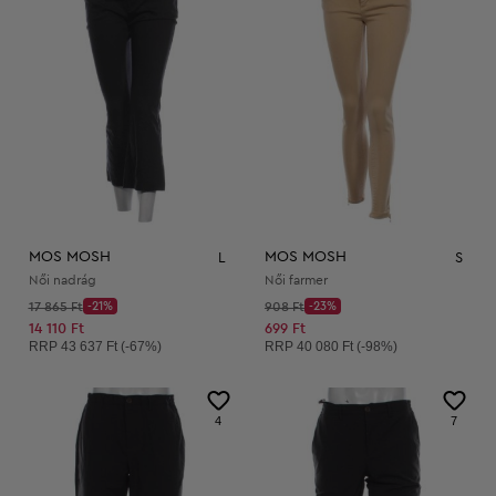
MOS MOSH
MOS MOSH
L
S
Női nadrág
Női farmer
Kezdő ár:
Kezdő ár:
17 865 Ft
-21%
908 Ft
-23%
Discount Price:
Discount Price:
Csökkentett ár:
Csökkentett ár:
14 110 Ft
699 Ft
Ajánlott ár:
Ajánlott ár:
RRP
43 637 Ft (-67%)
RRP
40 080 Ft (-98%)
4
7