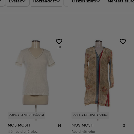
Évszak
Hozzáadott
Akciók
Összes szűrő
Ár
Mentett szűr
10
-50% a FESTIVE kóddal
-50% a FESTIVE kóddal
MOS MOSH
MOS MOSH
M
S
Női rövid ujjú blúz
Rövid női ruha