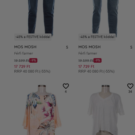
-45% a FESTIVE kóddal
-45% a FESTIVE kóddal
MOS MOSH
MOS MOSH
S
S
Férfi farmer
Férfi farmer
Kezdő ár:
Kezdő ár:
19 599 Ft
-9%
19 599 Ft
-9%
Discount Price:
Discount Price:
Csökkentett ár:
Csökkentett ár:
17 729 Ft
17 729 Ft
Ajánlott ár:
Ajánlott ár:
RRP
40 080 Ft (-55%)
RRP
40 080 Ft (-55%)
4
34