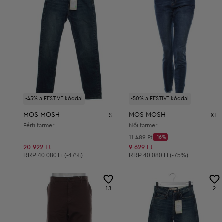
-45% a FESTIVE kóddal
-50% a FESTIVE kóddal
MOS MOSH
MOS MOSH
S
XL
Férfi farmer
Női farmer
Kezdő ár:
11 489 Ft
-16%
Discount Price:
Csökkentett ár:
20 922 Ft
9 629 Ft
Ajánlott ár:
Ajánlott ár:
RRP
40 080 Ft (-47%)
RRP
40 080 Ft (-75%)
13
2