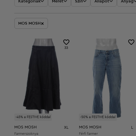
Kategóriák
Méret
Szín
Állapot
Anyag
×
MOS MOSH
33
-45% a FESTIVE kóddal
-50% a FESTIVE kóddal
MOS MOSH
MOS MOSH
XL
L
Farmerszoknya
Férfi farmer