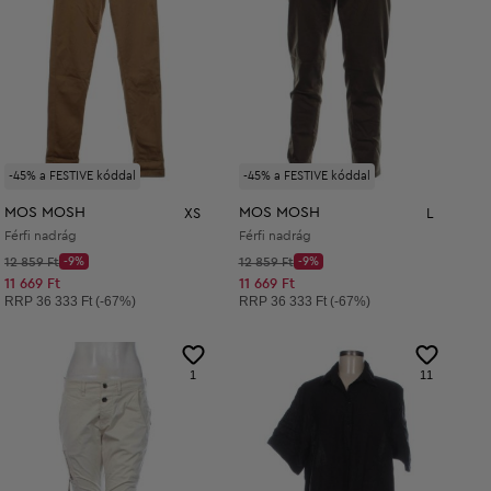
-45% a FESTIVE kóddal
-45% a FESTIVE kóddal
MOS MOSH
MOS MOSH
XS
L
Férfi nadrág
Férfi nadrág
Kezdő ár:
Kezdő ár:
12 859 Ft
-9%
12 859 Ft
-9%
Discount Price:
Discount Price:
Csökkentett ár:
Csökkentett ár:
11 669 Ft
11 669 Ft
Ajánlott ár:
Ajánlott ár:
RRP
36 333 Ft (-67%)
RRP
36 333 Ft (-67%)
1
11