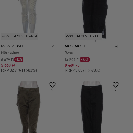
-45% a FESTIVE kóddal
-50% a FESTIVE kóddal
MOS MOSH
MOS MOSH
M
M
Női nadrág
Ruha
Kezdő ár:
Kezdő ár:
6 479 Ft
-12%
14 209 Ft
-33%
Discount Price:
Discount Price:
Csökkentett ár:
Csökkentett ár:
5 669 Ft
9 469 Ft
Ajánlott ár:
Ajánlott ár:
RRP
32 776 Ft (-82%)
RRP
43 637 Ft (-78%)
3
7