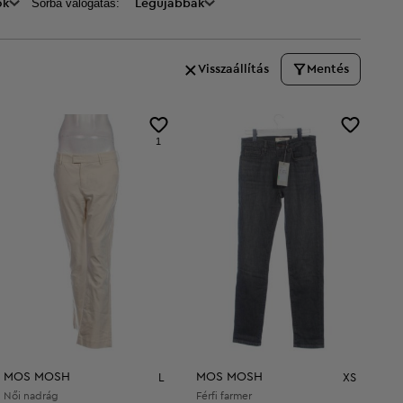
Sorba válogatás:
ők
Legújabbak
Visszaállítás
Mentés
1
MOS MOSH
MOS MOSH
L
XS
Női nadrág
Férfi farmer