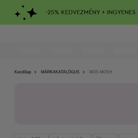
-
25%
KEDVEZMÉNY + INGYENES 
Kezdőlap
MÁRKAKATALÓGUS
MOS MOSH