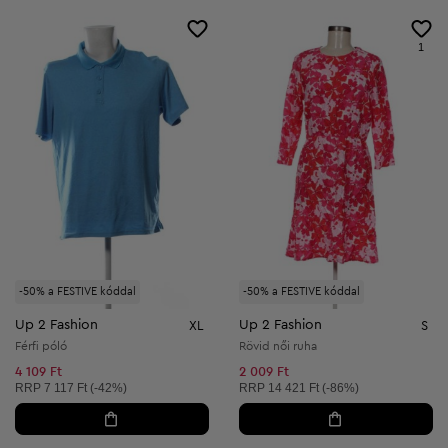
1
-50% a FESTIVE kóddal
-50% a FESTIVE kóddal
Up 2 Fashion
Up 2 Fashion
XL
S
Férfi póló
Rövid női ruha
4 109 Ft
2 009 Ft
Ajánlott ár:
Ajánlott ár:
RRP
7 117 Ft (-42%)
RRP
14 421 Ft (-86%)