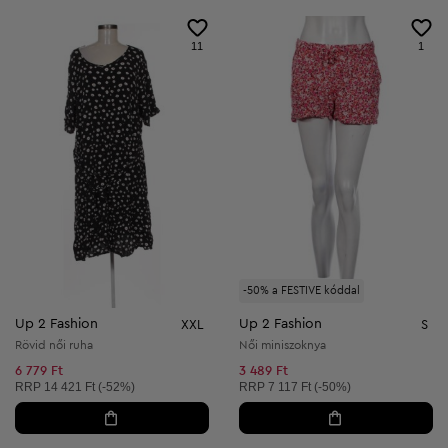
11
1
-50% a FESTIVE kóddal
Up 2 Fashion
Up 2 Fashion
XXL
S
Rövid női ruha
Női miniszoknya
6 779 Ft
3 489 Ft
Ajánlott ár:
Ajánlott ár:
RRP
14 421 Ft (-52%)
RRP
7 117 Ft (-50%)