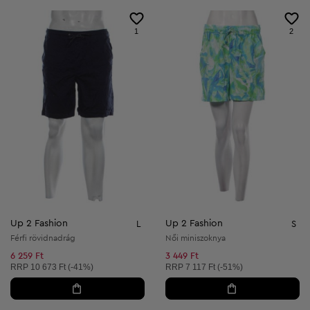
1
2
Up 2 Fashion
Up 2 Fashion
L
S
Férfi rövidnadrág
Női miniszoknya
6 259 Ft
3 449 Ft
Ajánlott ár:
Ajánlott ár:
RRP
10 673 Ft (-41%)
RRP
7 117 Ft (-51%)