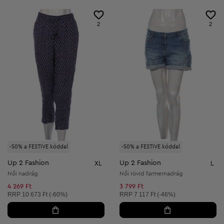
2
2
-50% a FESTIVE kóddal
-50% a FESTIVE kóddal
Up 2 Fashion
Up 2 Fashion
XL
L
Női nadrág
Női rövid farmernadrág
4 269 Ft
3 799 Ft
Ajánlott ár:
Ajánlott ár:
RRP
10 673 Ft (-60%)
RRP
7 117 Ft (-46%)