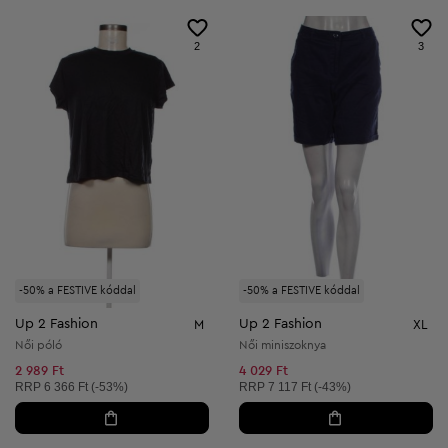
2
3
-50% a FESTIVE kóddal
-50% a FESTIVE kóddal
Up 2 Fashion
Up 2 Fashion
M
XL
Női póló
Női miniszoknya
2 989 Ft
4 029 Ft
Ajánlott ár:
Ajánlott ár:
RRP
6 366 Ft (-53%)
RRP
7 117 Ft (-43%)