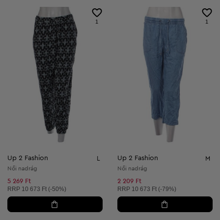
1
1
Up 2 Fashion
Up 2 Fashion
L
M
Női nadrág
Női nadrág
5 269 Ft
2 209 Ft
Ajánlott ár:
Ajánlott ár:
RRP
10 673 Ft (-50%)
RRP
10 673 Ft (-79%)