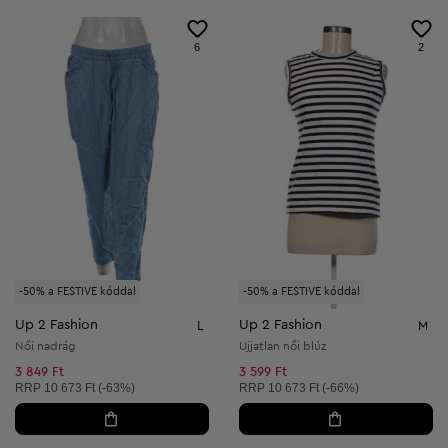
6
2
-50% a FESTIVE kóddal
-50% a FESTIVE kóddal
Up 2 Fashion
Up 2 Fashion
L
M
Női nadrág
Ujjatlan női blúz
3 849 Ft
3 599 Ft
Ajánlott ár:
Ajánlott ár:
RRP
10 673 Ft (-63%)
RRP
10 673 Ft (-66%)