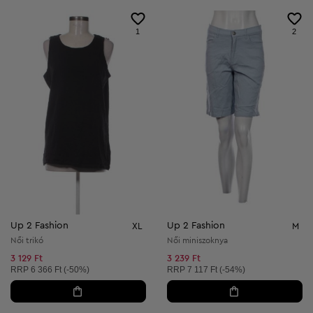
1
2
Up 2 Fashion
Up 2 Fashion
XL
M
Női trikó
Női miniszoknya
3 129 Ft
3 239 Ft
Ajánlott ár:
Ajánlott ár:
RRP
6 366 Ft (-50%)
RRP
7 117 Ft (-54%)