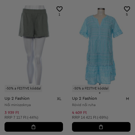
1
5
-50% a FESTIVE kóddal
-50% a FESTIVE kóddal
Up 2 Fashion
Up 2 Fashion
XL
M
Női miniszoknya
Rövid női ruha
3 939 Ft
4 409 Ft
Ajánlott ár:
Ajánlott ár:
RRP
7 117 Ft (-44%)
RRP
14 421 Ft (-69%)