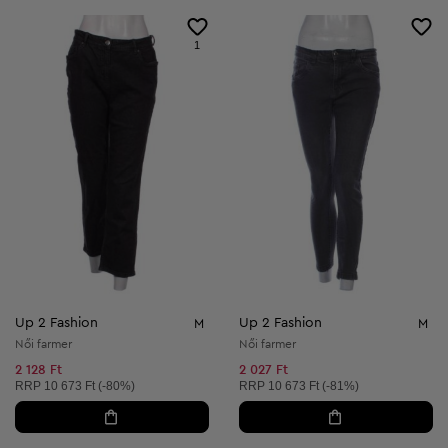
1
Up 2 Fashion
Up 2 Fashion
M
M
Női farmer
Női farmer
2 128 Ft
2 027 Ft
Ajánlott ár:
Ajánlott ár:
RRP
10 673 Ft (-80%)
RRP
10 673 Ft (-81%)