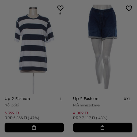
6
Up 2 Fashion
Up 2 Fashion
L
XXL
Női póló
Női miniszoknya
3 329 Ft
4 009 Ft
Ajánlott ár:
Ajánlott ár:
RRP
6 366 Ft (-47%)
RRP
7 117 Ft (-43%)