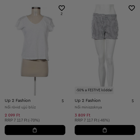
2
-50% a FESTIVE kóddal
Up 2 Fashion
Up 2 Fashion
S
S
Női rövid ujjú blúz
Női miniszoknya
2 099 Ft
3 809 Ft
Ajánlott ár:
Ajánlott ár:
RRP
7 117 Ft (-70%)
RRP
7 117 Ft (-46%)