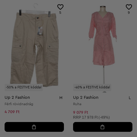
5
9
-50% a FESTIVE kóddal
-40% a FESTIVE kóddal
Up 2 Fashion
Up 2 Fashion
M
L
Férfi rövidnadrág
Ruha
4 709 Ft
9 079 Ft
Ajánlott ár:
RRP
17 978 Ft (-49%)