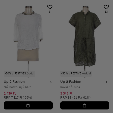
3
13
-50% a FESTIVE kóddal
-50% a FESTIVE kóddal
Up 2 Fashion
Up 2 Fashion
S
L
Női hosszú ujjú blúz
Rövid női ruha
2 439 Ft
5 549 Ft
Ajánlott ár:
Ajánlott ár:
RRP
7 117 Ft (-65%)
RRP
14 421 Ft (-61%)