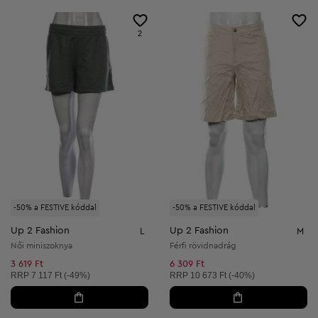
2
-50% a FESTIVE kóddal
-50% a FESTIVE kóddal
Up 2 Fashion
Up 2 Fashion
L
M
Női miniszoknya
Férfi rövidnadrág
3 619 Ft
6 309 Ft
Ajánlott ár:
Ajánlott ár:
RRP
7 117 Ft (-49%)
RRP
10 673 Ft (-40%)