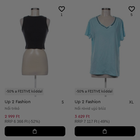
1
5
-50% a FESTIVE kóddal
-50% a FESTIVE kóddal
Up 2 Fashion
Up 2 Fashion
S
XL
Női trikó
Női rövid ujjú blúz
2 999 Ft
3 629 Ft
Ajánlott ár:
Ajánlott ár:
RRP
6 366 Ft (-52%)
RRP
7 117 Ft (-49%)