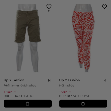
2
Up 2 Fashion
Up 2 Fashion
M
M
Férfi farmer rövidnadrág
Női nadrág
7 269 Ft
1 949 Ft
Ajánlott ár:
Ajánlott ár:
RRP
10 673 Ft (-31%)
RRP
10 673 Ft (-81%)