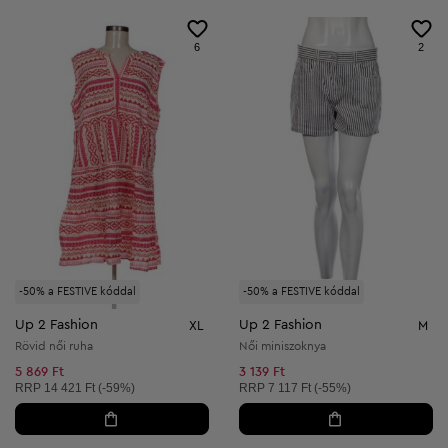
6
2
-50% a FESTIVE kóddal
-50% a FESTIVE kóddal
Up 2 Fashion
Up 2 Fashion
XL
M
Rövid női ruha
Női miniszoknya
5 869 Ft
3 139 Ft
Ajánlott ár:
Ajánlott ár:
RRP
14 421 Ft (-59%)
RRP
7 117 Ft (-55%)