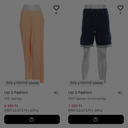
8
3
-50% a FESTIVE kóddal
-50% a FESTIVE kóddal
Up 2 Fashion
Up 2 Fashion
XL
XL
Női nadrág
Férfi farmer rövidnadrág
4 959 Ft
7 039 Ft
Ajánlott ár:
Ajánlott ár:
RRP
10 673 Ft (-53%)
RRP
10 673 Ft (-34%)