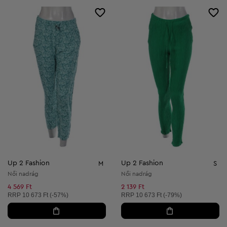
Up 2 Fashion
Up 2 Fashion
M
S
Női nadrág
Női nadrág
4 569 Ft
2 139 Ft
Ajánlott ár:
Ajánlott ár:
RRP
10 673 Ft (-57%)
RRP
10 673 Ft (-79%)