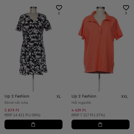
2
3
Up 2 Fashion
Up 2 Fashion
XL
XXL
Rövid női ruha
Női ingpóló
5 879 Ft
4 439 Ft
Ajánlott ár:
Ajánlott ár:
RRP
14 421 Ft (-59%)
RRP
7 117 Ft (-37%)