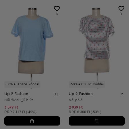
3
1
-50% a FESTIVE kóddal
-50% a FESTIVE kóddal
Up 2 Fashion
Up 2 Fashion
XL
M
Női rövid ujjú blúz
Női póló
3 579 Ft
2 939 Ft
Ajánlott ár:
Ajánlott ár:
RRP
7 117 Ft (-49%)
RRP
6 366 Ft (-53%)