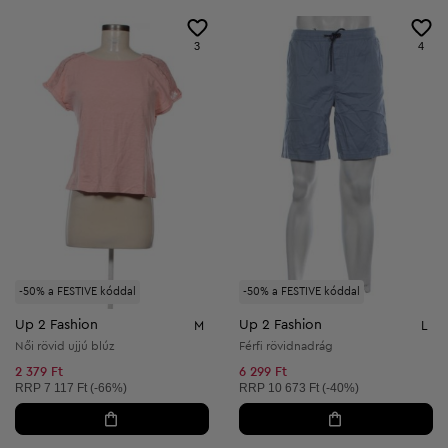
3
4
-50% a FESTIVE kóddal
-50% a FESTIVE kóddal
Up 2 Fashion
Up 2 Fashion
M
L
Női rövid ujjú blúz
Férfi rövidnadrág
2 379 Ft
6 299 Ft
Ajánlott ár:
Ajánlott ár:
RRP
7 117 Ft (-66%)
RRP
10 673 Ft (-40%)