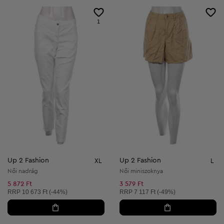
1
Up 2 Fashion
Up 2 Fashion
XL
L
Női nadrág
Női miniszoknya
5 872 Ft
3 579 Ft
Ajánlott ár:
Ajánlott ár:
RRP
10 673 Ft (-44%)
RRP
7 117 Ft (-49%)