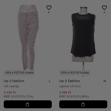
2
2
-50% a FESTIVE kóddal
-50% a FESTIVE kóddal
Up 2 Fashion
Up 2 Fashion
L
M
Női nadrág
Ujjatlan női blúz
3 059 Ft
3 599 Ft
Ajánlott ár:
Ajánlott ár:
RRP
10 673 Ft (-71%)
RRP
10 673 Ft (-66%)