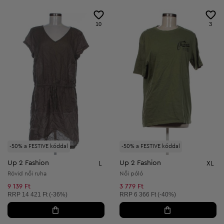
10
3
-50% a FESTIVE kóddal
-50% a FESTIVE kóddal
Up 2 Fashion
Up 2 Fashion
L
XL
Rövid női ruha
Női póló
9 139 Ft
3 779 Ft
Ajánlott ár:
Ajánlott ár:
RRP
14 421 Ft (-36%)
RRP
6 366 Ft (-40%)