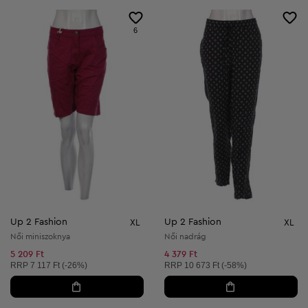
6
Up 2 Fashion
Up 2 Fashion
XL
XL
Női miniszoknya
Női nadrág
5 209 Ft
4 379 Ft
Ajánlott ár:
Ajánlott ár:
RRP
7 117 Ft (-26%)
RRP
10 673 Ft (-58%)