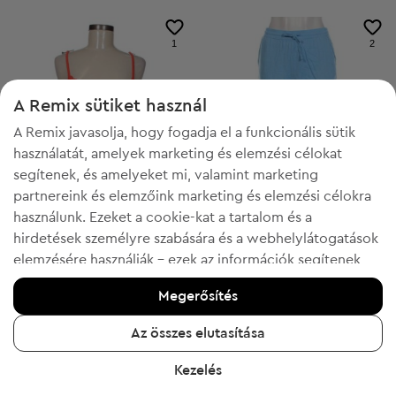
1
2
A Remix sütiket használ
A Remix javasolja, hogy fogadja el a funkcionális sütik
használatát, amelyek marketing és elemzési célokat
segítenek, és amelyeket mi, valamint marketing
partnereink és elemzőink marketing és elemzési célokra
használunk. Ezeket a cookie-kat a tartalom és a
hirdetések személyre szabására és a webhelylátogatások
elemzésére használják - ezek az információk segítenek
-50% a FESTIVE kóddal
-50% a FESTIVE kóddal
megmutatni az ön által kedvelt termékeket. Ha egyetért,
Up 2 Fashion
Up 2 Fashion
M
M
Megerősítés
kérjük, erősítse meg az "Igen, elfogadom" gombra
Női trikó
Női nadrág
kattintva.
3 059 Ft
4 529 Ft
Az összes elutasítása
Ajánlott ár:
Ajánlott ár:
RRP
6 366 Ft (-51%)
RRP
10 673 Ft (-57%)
További információért kattintson a "Tudjon meg többet"
Kezelés
gombra, vagy keresse fel az "Adatvédelmi és sütikre