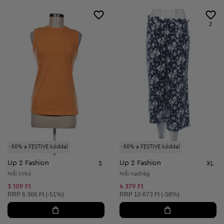
2
-50% a FESTIVE kóddal
-50% a FESTIVE kóddal
Up 2 Fashion
Up 2 Fashion
S
XL
Női trikó
Női nadrág
3 109 Ft
4 379 Ft
Ajánlott ár:
Ajánlott ár:
RRP
6 366 Ft (-51%)
RRP
10 673 Ft (-58%)