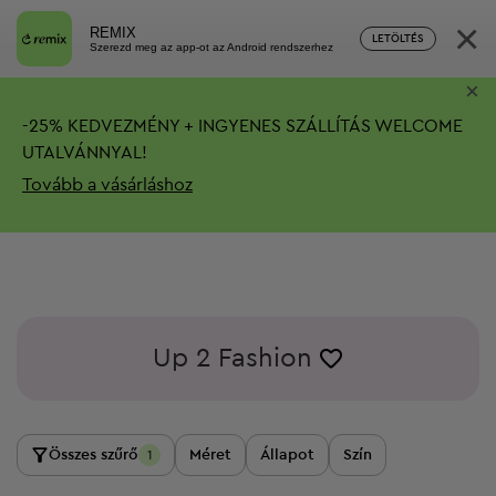
×
REMIX
LETÖLTÉS
Szerezd meg az app-ot az Android rendszerhez
×
-
25%
KEDVEZMÉNY + INGYENES SZÁLLÍTÁS
WELCOME
UTALVÁNNYAL!
Tovább a vásárláshoz
Up 2 Fashion
Összes szűrő
Méret
Állapot
Szín
1