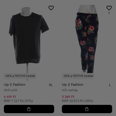
1
-50% a FESTIVE kóddal
-50% a FESTIVE kóddal
Up 2 Fashion
Up 2 Fashion
XL
L
Férfi póló
Női nadrág
4 419 Ft
5 269 Ft
Ajánlott ár:
Ajánlott ár:
RRP
7 117 Ft (-37%)
RRP
10 673 Ft (-50%)