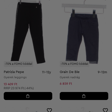
-70% a FOMO kóddal
-70% a FOMO kóddal
Patrizia Pepe
Grain De Ble
11-12y
9-12m
Gyerek leggings
Gyerek nadrág
6 859 Ft
13 409 Ft
Ajánlott ár:
RRP
23 974 Ft (-44%)