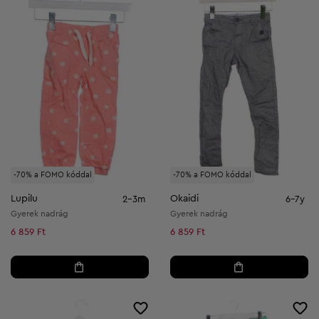
-70% a FOMO kóddal
-70% a FOMO kóddal
Lupilu
Okaidi
2-3m
6-7y
Gyerek nadrág
Gyerek nadrág
6 859 Ft
6 859 Ft