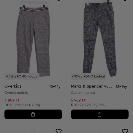
-70% a FOMO kóddal
-70% a FOMO kóddal
Overkids
Marks & Spencer Autograph
13-14y
13-14y
Gyerek nadrág
Gyerek nadrág
3 809 Ft
5 989 Ft
Ajánlott ár:
Ajánlott ár:
RRP
12 923 Ft (-70%)
RRP
21 725 Ft (-72%)