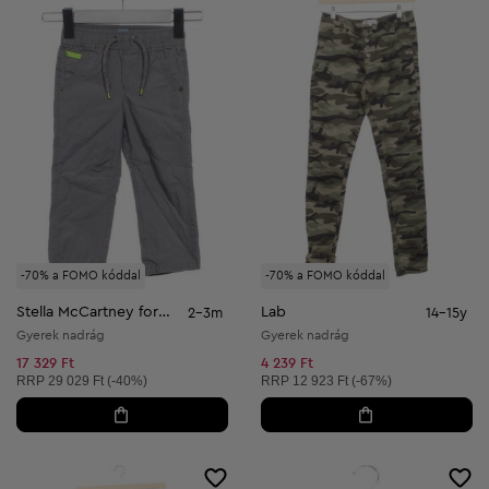
-70% a FOMO kóddal
-70% a FOMO kóddal
Stella McCartney for baby Gap
Lab
2-3m
14-15y
Gyerek nadrág
Gyerek nadrág
17 329 Ft
4 239 Ft
Ajánlott ár:
Ajánlott ár:
RRP
29 029 Ft (-40%)
RRP
12 923 Ft (-67%)