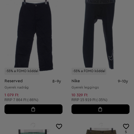
-55% a FOMO kóddal
-55% a FOMO kóddal
Reserved
Nike
8-9y
9-10y
Gyerek nadrág
Gyerek leggings
1 079 Ft
10 329 Ft
Ajánlott ár:
Ajánlott ár:
RRP
7 864 Ft (-86%)
RRP
15 919 Ft (-35%)
5