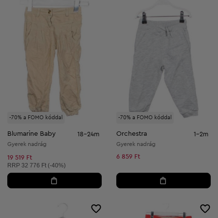
-70% a FOMO kóddal
-70% a FOMO kóddal
Blumarine Baby
Orchestra
18-24m
1-2m
Gyerek nadrág
Gyerek nadrág
6 859 Ft
19 519 Ft
Ajánlott ár:
RRP
32 776 Ft (-40%)