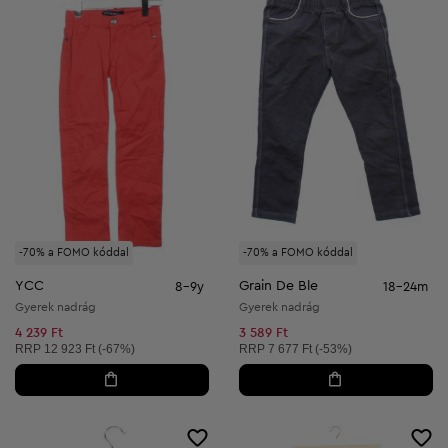
-70% a FOMO kóddal
-70% a FOMO kóddal
YCC
Grain De Ble
8-9y
18-24m
Gyerek nadrág
Gyerek nadrág
4 239 Ft
3 589 Ft
Ajánlott ár:
Ajánlott ár:
RRP
12 923 Ft (-67%)
RRP
7 677 Ft (-53%)