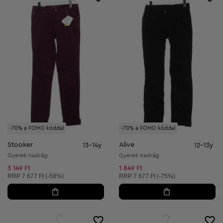
-70% a FOMO kóddal
-70% a FOMO kóddal
Stooker
Alive
13-14y
12-13y
Gyerek nadrág
Gyerek nadrág
3 149 Ft
1 849 Ft
Ajánlott ár:
Ajánlott ár:
RRP
7 677 Ft (-58%)
RRP
7 677 Ft (-75%)