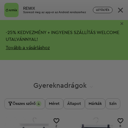
×
REMIX
LETÖLTÉS
Szerezd meg az app-ot az Android rendszerhez
×
-
25%
KEDVEZMÉNY + INGYENES SZÁLLÍTÁS
WELCOME
UTALVÁNNYAL!
Tovább a vásárláshoz
Gyereknadrágok
Összes szűrő
Méret
Állapot
Márkák
Szín
4
2
8