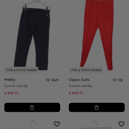
-70% a FOMO kóddal
-70% a FOMO kóddal
Melby
Oppo Suits
18-24m
12-13y
Gyerek nadrág
Gyerek nadrág
6 859 Ft
6 859 Ft