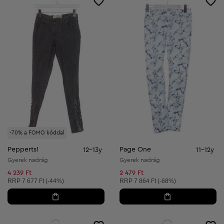
-70% a FOMO kóddal
Pepperts!
Page One
12-13y
11-12y
Gyerek nadrág
Gyerek nadrág
4 239 Ft
2 479 Ft
Ajánlott ár:
Ajánlott ár:
RRP
7 677 Ft (-44%)
RRP
7 864 Ft (-68%)