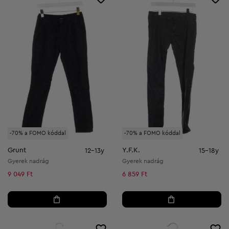
-70% a FOMO kóddal
-70% a FOMO kóddal
Grunt
Y.F.K.
12-13y
15-18y
Gyerek nadrág
Gyerek nadrág
9 049 Ft
6 859 Ft