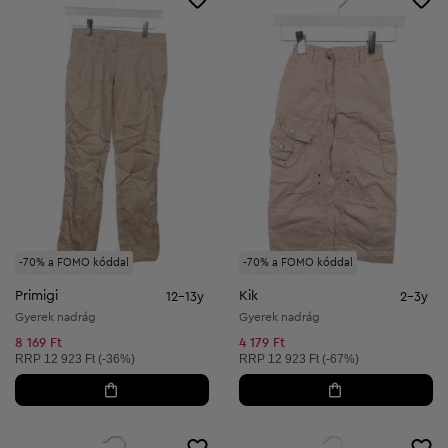
-70% a FOMO kóddal
-70% a FOMO kóddal
Primigi
Kik
12-13y
2-3y
Gyerek nadrág
Gyerek nadrág
8 169 Ft
4 179 Ft
Ajánlott ár:
Ajánlott ár:
RRP
12 923 Ft (-36%)
RRP
12 923 Ft (-67%)