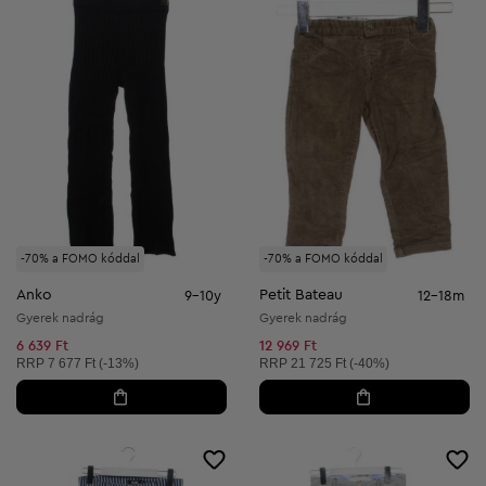
-70% a FOMO kóddal
-70% a FOMO kóddal
Anko
Petit Bateau
9-10y
12-18m
Gyerek nadrág
Gyerek nadrág
6 639 Ft
12 969 Ft
Ajánlott ár:
Ajánlott ár:
RRP
7 677 Ft (-13%)
RRP
21 725 Ft (-40%)