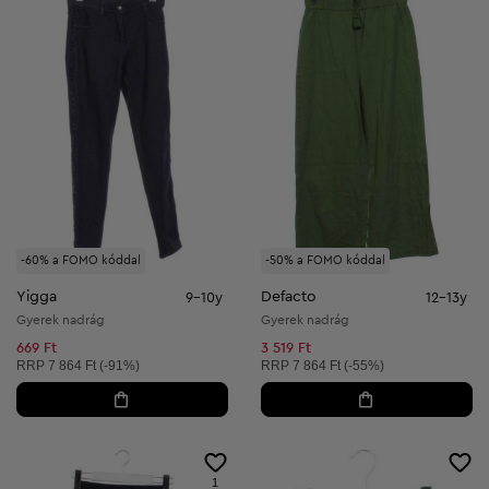
-60% a FOMO kóddal
-50% a FOMO kóddal
Yigga
Defacto
9-10y
12-13y
Gyerek nadrág
Gyerek nadrág
669 Ft
3 519 Ft
Ajánlott ár:
Ajánlott ár:
RRP
7 864 Ft (-91%)
RRP
7 864 Ft (-55%)
1