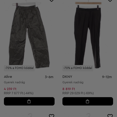
-70% a FOMO kóddal
-70% a FOMO kóddal
Alive
DKNY
3-6m
9-12m
Gyerek nadrág
Gyerek nadrág
4 239 Ft
8 819 Ft
Ajánlott ár:
Ajánlott ár:
RRP
7 677 Ft (-44%)
RRP
29 029 Ft (-69%)