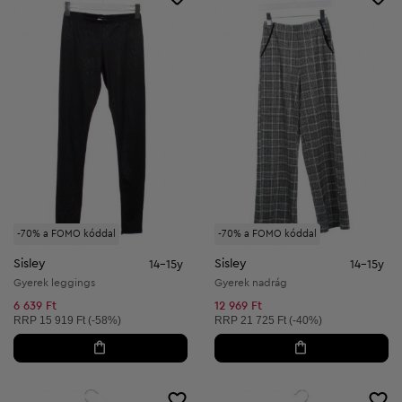
-70% a FOMO kóddal
-70% a FOMO kóddal
Sisley
Sisley
14-15y
14-15y
Gyerek leggings
Gyerek nadrág
6 639 Ft
12 969 Ft
Ajánlott ár:
Ajánlott ár:
RRP
15 919 Ft (-58%)
RRP
21 725 Ft (-40%)