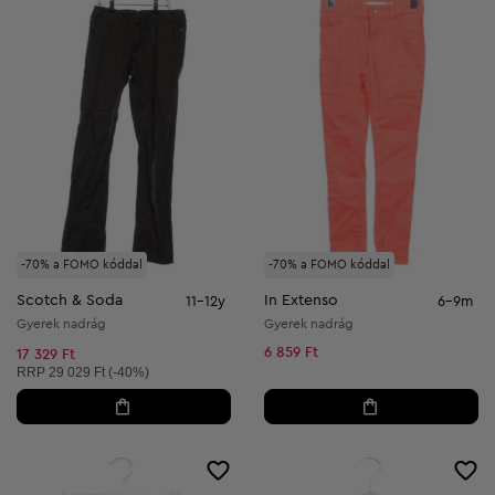
-70% a FOMO kóddal
-70% a FOMO kóddal
Scotch & Soda
In Extenso
11-12y
6-9m
Gyerek nadrág
Gyerek nadrág
6 859 Ft
17 329 Ft
Ajánlott ár:
RRP
29 029 Ft (-40%)