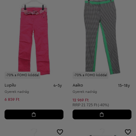
-70% a FOMO kóddal
-70% a FOMO kóddal
Lupilu
Aaiko
4-5y
15-18y
Gyerek nadrág
Gyerek nadrág
6 859 Ft
12 969 Ft
Ajánlott ár:
RRP
21 725 Ft (-40%)