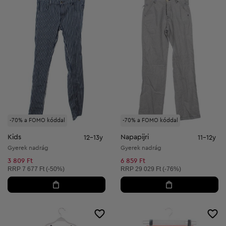
-70% a FOMO kóddal
-70% a FOMO kóddal
Kids
Napapijri
12-13y
11-12y
Gyerek nadrág
Gyerek nadrág
3 809 Ft
6 859 Ft
Ajánlott ár:
Ajánlott ár:
RRP
7 677 Ft (-50%)
RRP
29 029 Ft (-76%)