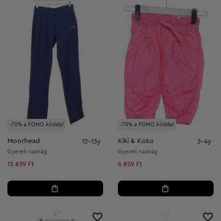
-70% a FOMO kóddal
-70% a FOMO kóddal
Moorhead
Kiki & Koko
12-13y
3-4y
Gyerek nadrág
Gyerek nadrág
13 839 Ft
6 859 Ft