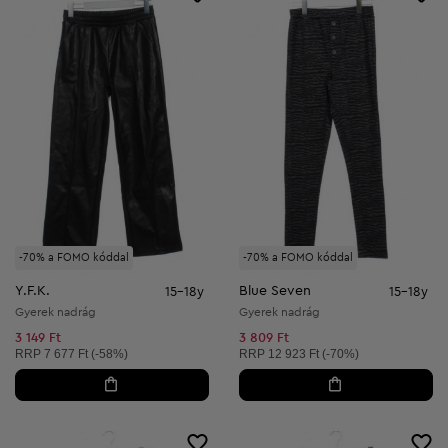
-70% a FOMO kóddal
-70% a FOMO kóddal
Y.F.K.
Blue Seven
15-18y
15-18y
Gyerek nadrág
Gyerek nadrág
3 149 Ft
3 809 Ft
Ajánlott ár:
Ajánlott ár:
RRP
7 677 Ft (-58%)
RRP
12 923 Ft (-70%)