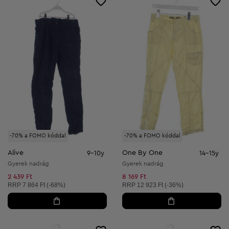
-70% a FOMO kóddal
-70% a FOMO kóddal
Alive
One By One
9-10y
14-15y
Gyerek nadrág
Gyerek nadrág
2 439 Ft
8 169 Ft
Ajánlott ár:
Ajánlott ár:
RRP
7 864 Ft (-68%)
RRP
12 923 Ft (-36%)