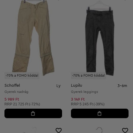
-70% a FOMO kóddal
-70% a FOMO kóddal
Schoffel
Lupilu
Ly
3-6m
Gyerek nadrág
Gyerek leggings
5 989 Ft
3 149 Ft
Ajánlott ár:
Ajánlott ár:
RRP
21 725 Ft (-72%)
RRP
5 245 Ft (-39%)