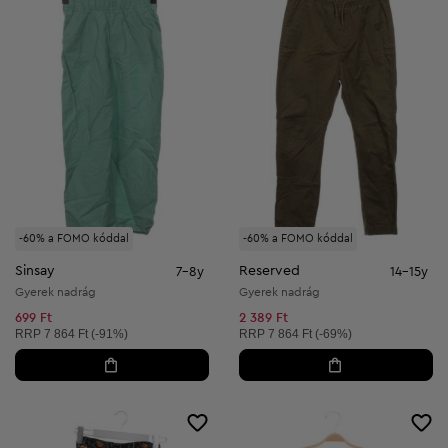
-60% a FOMO kóddal
-60% a FOMO kóddal
Sinsay
Reserved
7-8y
14-15y
Gyerek nadrág
Gyerek nadrág
699 Ft
2 389 Ft
Ajánlott ár:
Ajánlott ár:
RRP
7 864 Ft (-91%)
RRP
7 864 Ft (-69%)