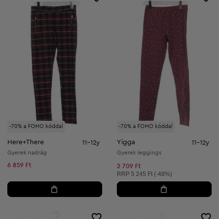
-70% a FOMO kóddal
-70% a FOMO kóddal
Here+There
Yigga
11-12y
11-12y
Gyerek nadrág
Gyerek leggings
6 859 Ft
2 709 Ft
Ajánlott ár:
RRP
5 245 Ft (-48%)