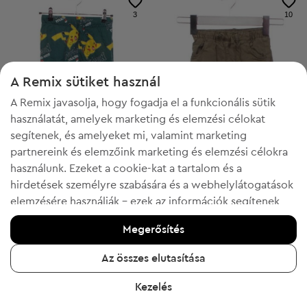
3
10
A Remix sütiket használ
A Remix javasolja, hogy fogadja el a funkcionális sütik
használatát, amelyek marketing és elemzési célokat
segítenek, és amelyeket mi, valamint marketing
partnereink és elemzőink marketing és elemzési célokra
használunk. Ezeket a cookie-kat a tartalom és a
-50% a FOMO kóddal
-60% a FOMO kóddal
hirdetések személyre szabására és a webhelylátogatások
elemzésére használják - ezek az információk segítenek
H&M
Zara
4-5y
18-24m
megmutatni az ön által kedvelt termékeket. Ha egyetért,
Gyerek leggings
Gyerek nadrág
Megerősítés
kérjük, erősítse meg az "Igen, elfogadom" gombra
3 449 Ft
1 919 Ft
Ajánlott ár:
Ajánlott ár:
RRP
5 245 Ft (-34%)
RRP
7 117 Ft (-73%)
kattintva.
Az összes elutasítása
További információért kattintson a "Tudjon meg többet"
Kezelés
gombra, vagy keresse fel az "Adatvédelmi és sütikre