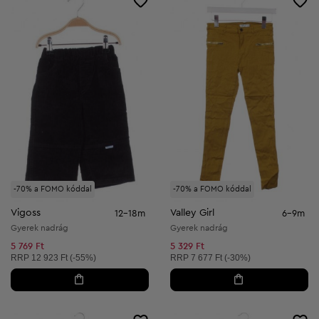
-70% a FOMO kóddal
-70% a FOMO kóddal
Vigoss
Valley Girl
12-18m
6-9m
Gyerek nadrág
Gyerek nadrág
5 769 Ft
5 329 Ft
Ajánlott ár:
Ajánlott ár:
RRP
12 923 Ft (-55%)
RRP
7 677 Ft (-30%)