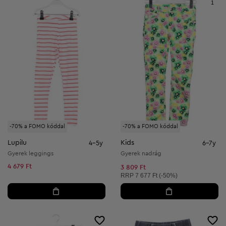
1
-70% a FOMO kóddal
-70% a FOMO kóddal
Lupilu
Kids
4-5y
6-7y
Gyerek leggings
Gyerek nadrág
4 679 Ft
3 809 Ft
Ajánlott ár:
RRP
7 677 Ft (-50%)