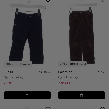
-70% a FOMO kóddal
-70% a FOMO kóddal
Lupilu
Palomino
12-18m
3-4y
Gyerek nadrág
Gyerek nadrág
7 029 Ft
7 029 Ft