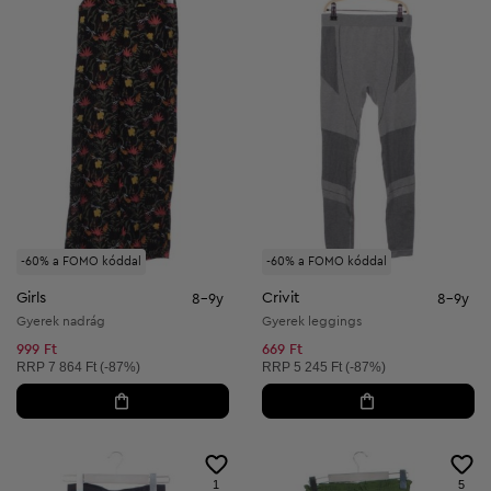
-60% a FOMO kóddal
-60% a FOMO kóddal
Girls
Crivit
8-9y
8-9y
Gyerek nadrág
Gyerek leggings
999 Ft
669 Ft
Ajánlott ár:
Ajánlott ár:
RRP
7 864 Ft (-87%)
RRP
5 245 Ft (-87%)
1
5