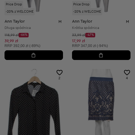
Price Drop
Price Drop
-20% z WELCOME
-20% z WELCOME
Ann Taylor
Ann Taylor
M
M
Długa spódnica
Krótka spódnica
Cena początkowa:
Cena początkowa:
118,99 zł
-66%
33,99 zł
-47%
Discount Price:
Discount Price:
Obniżona cena:
Obniżona cena:
39,99 zł
17,99 zł
Cena sugerowana:
Cena sugerowana:
RRP
392,00 zł (-89%)
RRP
347,00 zł (-94%)
2
4