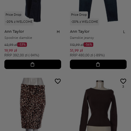
Price Drop
Price Drop
-20% z WELCOME
-20% z WELCOME
Ann Taylor
Ann Taylor
M
L
Spodnie damskie
Damskie jeansy
Cena początkowa:
Cena początkowa:
42,99 zł
-53%
112,99 zł
-54%
Discount Price:
Discount Price:
Obniżona cena:
Obniżona cena:
19,99 zł
51,99 zł
Cena sugerowana:
Cena sugerowana:
RRP
392,00 zł (-94%)
RRP
480,00 zł (-89%)
3