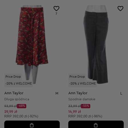
7
Price Drop
Price Drop
-20% z WELCOME
-20% z WELCOME
Ann Taylor
Ann Taylor
M
L
Długa spódnica
Spodnie damskie
Cena początkowa:
Cena początkowa:
93,99 zł
-68%
33,99 zł
-55%
Discount Price:
Discount Price:
Obniżona cena:
Obniżona cena:
29,99 zł
14,99 zł
Cena sugerowana:
Cena sugerowana:
RRP
392,00 zł (-92%)
RRP
392,00 zł (-96%)