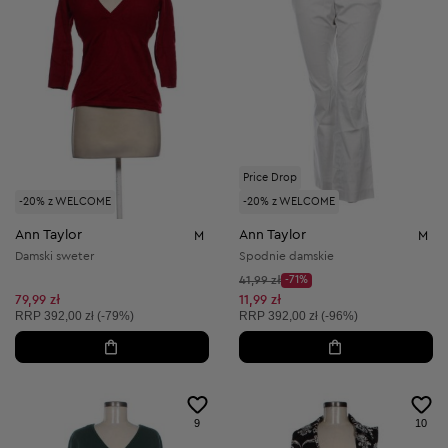
Price Drop
-20% z WELCOME
-20% z WELCOME
Ann Taylor
Ann Taylor
M
M
Damski sweter
Spodnie damskie
Cena początkowa:
41,99 zł
-71%
Discount Price:
Obniżona cena:
79,99 zł
11,99 zł
Cena sugerowana:
Cena sugerowana:
RRP
392,00 zł (-79%)
RRP
392,00 zł (-96%)
9
10