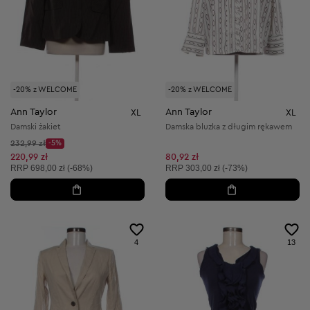
-20% z WELCOME
-20% z WELCOME
Ann Taylor
Ann Taylor
XL
XL
Damski żakiet
Damska bluzka z długim rękawem
Cena początkowa:
232,99 zł
-5%
Discount Price:
Obniżona cena:
220,99 zł
80,92 zł
Cena sugerowana:
Cena sugerowana:
RRP
698,00 zł (-68%)
RRP
303,00 zł (-73%)
4
13