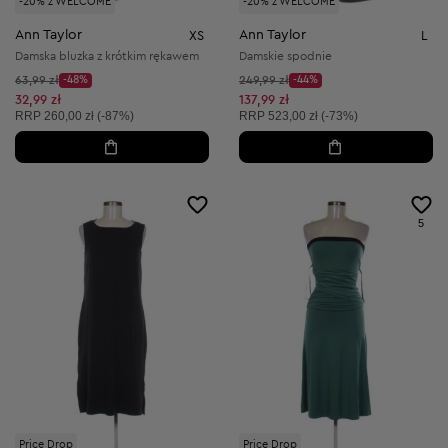
-20% z WELCOME
-20% z WELCOME
Ann Taylor
Ann Taylor
XS
L
Damska bluzka z krótkim rękawem
Damskie spodnie
Cena początkowa:
Cena początkowa:
63,99 zł
-48%
249,99 zł
-44%
Discount Price:
Discount Price:
Obniżona cena:
Obniżona cena:
32,99 zł
137,99 zł
Cena sugerowana:
Cena sugerowana:
RRP
260,00 zł (-87%)
RRP
523,00 zł (-73%)
5
Price Drop
Price Drop