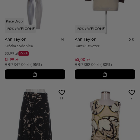
Price Drop
-20% z WELCOME
-20% z WELCOME
Ann Taylor
Ann Taylor
M
XS
Krótka spódnica
Damski sweter
Cena początkowa:
33,99 zł
-53%
Discount Price:
Obniżona cena:
15,99 zł
65,00 zł
Cena sugerowana:
Cena sugerowana:
RRP
347,00 zł (-95%)
RRP
392,00 zł (-83%)
11
7