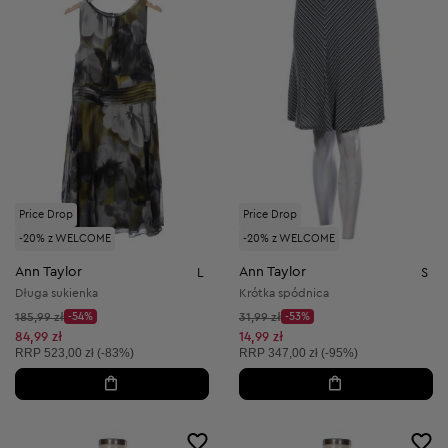
Price Drop
Price Drop
-20% z WELCOME
-20% z WELCOME
Ann Taylor
Ann Taylor
L
S
Długa sukienka
Krótka spódnica
Cena początkowa:
Cena początkowa:
185,99 zł
-54%
31,99 zł
-53%
Discount Price:
Discount Price:
Obniżona cena:
Obniżona cena:
84,99 zł
14,99 zł
Cena sugerowana:
Cena sugerowana:
RRP
523,00 zł (-83%)
RRP
347,00 zł (-95%)