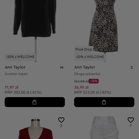
Price Drop
-20% z WELCOME
-20% z WELCOME
Ann Taylor
Ann Taylor
M
S
Sweter męski
Długa sukienka
Cena początkowa:
141,99 zł
-74%
Discount Price:
Obniżona cena:
71,97 zł
36,99 zł
Cena sugerowana:
Cena sugerowana:
RRP
392,00 zł (-81%)
RRP
523,00 zł (-92%)
2
7