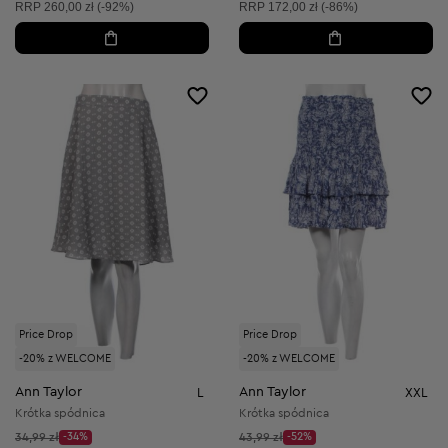
Cena sugerowana:
Cena sugerowana:
RRP
260,00 zł (-92%)
RRP
172,00 zł (-86%)
Price Drop
Price Drop
-20% z WELCOME
-20% z WELCOME
Ann Taylor
Ann Taylor
L
XXL
Krótka spódnica
Krótka spódnica
Cena początkowa:
Cena początkowa:
34,99 zł
-34%
43,99 zł
-52%
Discount Price:
Discount Price: