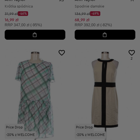
Krótka spódnica
Spodnie damskie
Cena początkowa:
Cena początkowa:
31,99 zł
-46%
136,99 zł
-49%
Discount Price:
Discount Price:
Obniżona cena:
Obniżona cena:
16,99 zł
68,99 zł
Cena sugerowana:
Cena sugerowana:
RRP
347,00 zł (-95%)
RRP
392,00 zł (-82%)
2
Price Drop
Price Drop
-20% z WELCOME
-20% z WELCOME