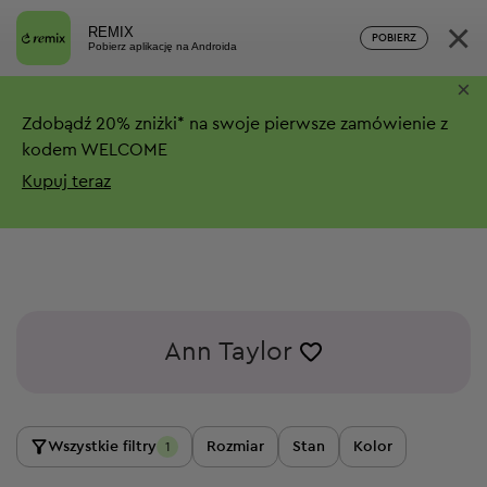
×
REMIX
POBIERZ
Pobierz aplikację na Androida
×
Zdobądź
20%
zniżki*
na swoje pierwsze zamówienie z
kodem WELCOME
Kupuj teraz
Ann Taylor
Wszystkie filtry
Rozmiar
Stan
Kolor
1