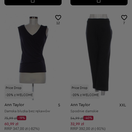
12
7
Price Drop
Price Drop
-20% z WELCOME
-20% z WELCOME
Ann Taylor
Ann Taylor
S
XXL
Damska bluzka bez rękawów
Spodnie damskie
Cena początkowa:
Cena początkowa:
75,99 zł
-19%
54,99 zł
-40%
Discount Price:
Discount Price:
Obniżona cena:
Obniżona cena:
60,99 zł
32,99 zł
Cena sugerowana:
Cena sugerowana:
RRP
347,00 zł (-82%)
RRP
392,00 zł (-91%)