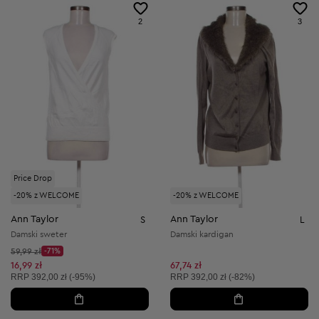
2
3
Price Drop
-20% z WELCOME
-20% z WELCOME
Ann Taylor
Ann Taylor
S
L
Damski sweter
Damski kardigan
Cena początkowa:
59,99 zł
-71%
Discount Price:
Obniżona cena:
16,99 zł
67,74 zł
Cena sugerowana:
Cena sugerowana:
RRP
392,00 zł (-95%)
RRP
392,00 zł (-82%)