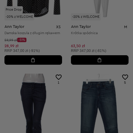
Price Drop
-20% z WELCOME
-20% z WELCOME
Ann Taylor
Ann Taylor
XS
M
Damska koszula z długim rękawem
Krótka spódnica
Cena początkowa:
59,99 zł
-51%
Discount Price:
Obniżona cena:
28,99 zł
63,50 zł
Cena sugerowana:
Cena sugerowana:
RRP
347,00 zł (-91%)
RRP
347,00 zł (-81%)
1
5