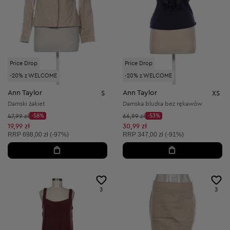
Price Drop
Price Drop
-20% z WELCOME
-20% z WELCOME
Ann Taylor
Ann Taylor
S
XS
Damski żakiet
Damska bluzka bez rękawów
Cena początkowa:
Cena początkowa:
47,99 zł
-58%
66,99 zł
-53%
Discount Price:
Discount Price:
Obniżona cena:
Obniżona cena:
19,99 zł
30,99 zł
Cena sugerowana:
Cena sugerowana:
RRP
698,00 zł (-97%)
RRP
347,00 zł (-91%)
3
3