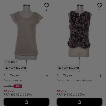
1
4
Price Drop
-20% z WELCOME
-20% z WELCOME
Ann Taylor
Ann Taylor
M
S
Damski sweter
Damska bluzka bez rękawów
Cena początkowa:
54,99 zł
-40%
Discount Price:
Obniżona cena:
32,99 zł
32,99 zł
Cena sugerowana:
Cena sugerowana:
RRP
392,00 zł (-91%)
RRP
347,00 zł (-90%)