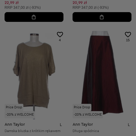
Obniżona cena:
Obniżona cena:
22,99 zł
20,99 zł
Cena sugerowana:
Cena sugerowana:
RRP
347,00 zł (-93%)
RRP
347,00 zł (-93%)
4
15
Price Drop
Price Drop
-20% z WELCOME
-20% z WELCOME
Ann Taylor
Ann Taylor
L
L
Damska bluzka z krótkim rękawem
Długa spódnica