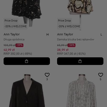
Price Drop
Price Drop
-20% z WELCOME
-20% z WELCOME
Ann Taylor
Ann Taylor
M
L
Długa spódnica
Damska bluzka bez rękawów
Cena początkowa:
Cena początkowa:
105,99 zł
-59%
65,99 zł
-56%
Discount Price:
Discount Price:
Obniżona cena:
Obniżona cena:
42,99 zł
28,99 zł
Cena sugerowana:
Cena sugerowana:
RRP
392,00 zł (-89%)
RRP
347,00 zł (-91%)
3
5