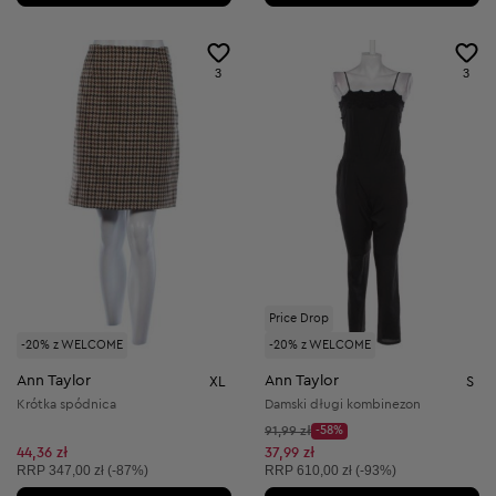
3
3
Price Drop
-20% z WELCOME
-20% z WELCOME
Ann Taylor
Ann Taylor
XL
S
Krótka spódnica
Damski długi kombinezon
Cena początkowa:
91,99 zł
-58%
Discount Price:
Obniżona cena:
44,36 zł
37,99 zł
Cena sugerowana:
Cena sugerowana:
RRP
347,00 zł (-87%)
RRP
610,00 zł (-93%)