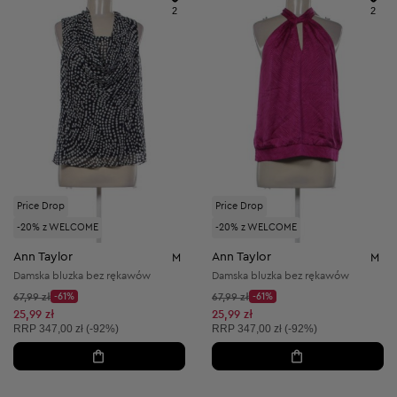
2
2
Price Drop
Price Drop
-20% z WELCOME
-20% z WELCOME
Ann Taylor
Ann Taylor
M
M
Damska bluzka bez rękawów
Damska bluzka bez rękawów
Cena początkowa:
Cena początkowa:
67,99 zł
-61%
67,99 zł
-61%
Discount Price:
Discount Price:
Obniżona cena:
Obniżona cena:
25,99 zł
25,99 zł
Cena sugerowana:
Cena sugerowana:
RRP
347,00 zł (-92%)
RRP
347,00 zł (-92%)