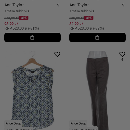
Ann Taylor
Ann Taylor
S
S
Krótka sukienka
Krótka sukienka
Cena początkowa:
Cena początkowa:
190,99 zł
-49%
108,99 zł
-49%
Discount Price:
Discount Price:
Obniżona cena:
Obniżona cena:
95,99 zł
54,99 zł
Cena sugerowana:
Cena sugerowana:
RRP
523,00 zł (-81%)
RRP
523,00 zł (-89%)
4
Price Drop
Price Drop