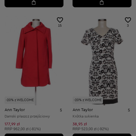
15
3
-20% z WELCOME
-20% z WELCOME
Ann Taylor
Ann Taylor
S
S
Damski płaszcz przejściowy
Krótka sukienka
177,99 zł
38,95 zł
Cena sugerowana:
Cena sugerowana:
RRP
962,00 zł (-81%)
RRP
523,00 zł (-92%)