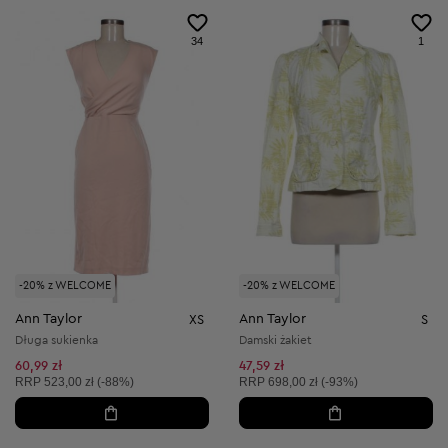
34
1
-20% z WELCOME
-20% z WELCOME
Ann Taylor
Ann Taylor
XS
S
Długa sukienka
Damski żakiet
60,99 zł
47,59 zł
Cena sugerowana:
Cena sugerowana:
RRP
523,00 zł (-88%)
RRP
698,00 zł (-93%)