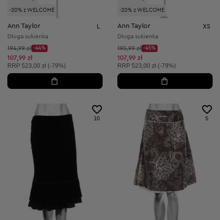
-20% z WELCOME
-20% z WELCOME
Ann Taylor
Ann Taylor
L
XS
Długa sukienka
Długa sukienka
Cena początkowa:
Cena początkowa:
194,99 zł
-44%
195,99 zł
-45%
Discount Price:
Discount Price:
Obniżona cena:
Obniżona cena:
107,99 zł
107,99 zł
Cena sugerowana:
Cena sugerowana:
RRP
523,00 zł (-79%)
RRP
523,00 zł (-79%)
10
5