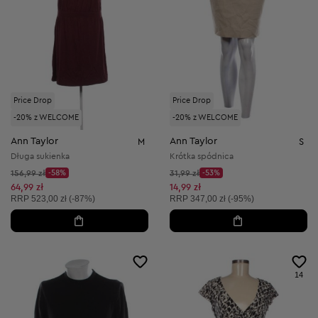
Price Drop
Price Drop
-20% z WELCOME
-20% z WELCOME
Ann Taylor
Ann Taylor
M
S
Długa sukienka
Krótka spódnica
Cena początkowa:
Cena początkowa:
156,99 zł
-58%
31,99 zł
-53%
Discount Price:
Discount Price:
Obniżona cena:
Obniżona cena:
64,99 zł
14,99 zł
Cena sugerowana:
Cena sugerowana:
RRP
523,00 zł (-87%)
RRP
347,00 zł (-95%)
14