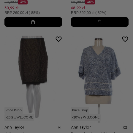
Cena początkowa:
Cena początkowa:
50,99 zł
-39%
114,99 zł
-40%
Discount Price:
Discount Price:
Obniżona cena:
Obniżona cena:
30,99 zł
68,99 zł
Cena sugerowana:
Cena sugerowana:
RRP
260,00 zł (-88%)
RRP
392,00 zł (-82%)
Price Drop
Price Drop
-20% z WELCOME
-20% z WELCOME
Ann Taylor
Ann Taylor
M
XS