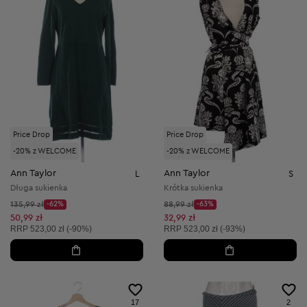
Price Drop
Price Drop
-20% z WELCOME
-20% z WELCOME
Ann Taylor
Ann Taylor
L
S
Długa sukienka
Krótka sukienka
Cena początkowa:
Cena początkowa:
135,99 zł
-62%
88,99 zł
-63%
Discount Price:
Discount Price:
Obniżona cena:
Obniżona cena:
50,99 zł
32,99 zł
Cena sugerowana:
Cena sugerowana:
RRP
523,00 zł (-90%)
RRP
523,00 zł (-93%)
17
2