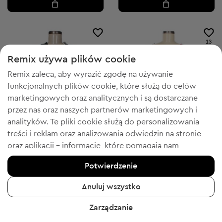
13
Remix używa plików cookie
Remix zaleca, aby wyrazić zgodę na używanie
funkcjonalnych plików cookie, które służą do celów
marketingowych oraz analitycznych i są dostarczane
przez nas oraz naszych partnerów marketingowych i
analityków. Te pliki cookie służą do personalizowania
treści i reklam oraz analizowania odwiedzin na stronie
oraz aplikacji - informacje, które pomagają nam
Price Drop
Price Drop
pokazywać Tobie produkty, które Tobie się spodobają.
-20% z WELCOME
-20% z WELCOME
Potwierdzenie
Jeśli się zgadzasz, potwierdź, klikając przycisk „Tak,
Ann Taylor
Ann Taylor
M
XS
zgadzam się”.
Anuluj wszystko
Damska bluzka z długim rękawem
Krótka sukienka
Aby uzyskać więcej informacji, kliknij „Chcę uzyskać
Cena początkowa:
34,99 zł
-54%
Discount Price:
Zarządzanie
więcej informacji” lub przejdź do „Polityki prywatności i
Obniżona cena:
15,99 zł
35,99 zł
Cena sugerowana:
Cena sugerowana:
RRP
303,00 zł (-94%)
RRP
523,00 zł (-93%)