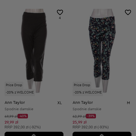
4
Price Drop
Price Drop
-20% z WELCOME
-20% z WELCOME
Ann Taylor
Ann Taylor
XL
M
Spodnie damskie
Spodnie damskie
Cena początkowa:
Cena początkowa:
49,99 zł
-40%
42,99 zł
-39%
Discount Price:
Discount Price:
Obniżona cena:
Obniżona cena:
29,99 zł
25,99 zł
Cena sugerowana:
Cena sugerowana:
RRP
392,00 zł (-92%)
RRP
392,00 zł (-93%)