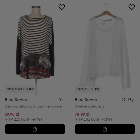
-20% z WELCOME
-50% z FESTIVE
Blue Seven
Blue Seven
XL
12-13y
Damska bluzka z długim rękawem
Sweter dziecięcy
69,98 zł
78,99 zł
Cena sugerowana:
Cena sugerowana:
RRP
215,00 zł (-67%)
RRP
141,00 zł (-43%)