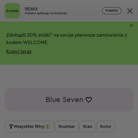
×
REMIX
POBIERZ
Pobierz aplikację na Androida
×
Zdobądź
20%
zniżki*
na swoje pierwsze zamówienie z
kodem WELCOME
Kupuj teraz
Blue Seven
Wszystkie filtry
Rozmiar
Stan
Kolor
1