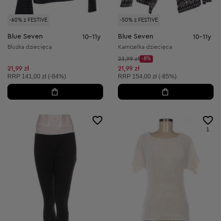
-60% z FESTIVE
-50% z FESTIVE
Blue Seven
Blue Seven
10-11y
10-11y
Bluzka dziecięca
Kamizelka dziecięca
Cena początkowa:
23,99 zł
-8%
Discount Price:
Obniżona cena:
21,99 zł
21,99 zł
Cena sugerowana:
Cena sugerowana:
RRP
141,00 zł (-84%)
RRP
154,00 zł (-85%)
1