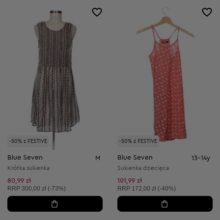
-50% z FESTIVE
-50% z FESTIVE
Blue Seven
Blue Seven
M
13-14y
Krótka sukienka
Sukienka dziecięca
80,99 zł
101,99 zł
Cena sugerowana:
Cena sugerowana:
RRP
300,00 zł (-73%)
RRP
172,00 zł (-40%)