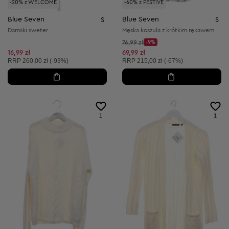
-20% z WELCOME
-60% z FESTIVE
Blue Seven
Blue Seven
S
S
Damski sweter
Męska koszula z krótkim rękawem
Cena początkowa:
76,99 zł
-9%
Discount Price:
Obniżona cena:
16,99 zł
69,99 zł
Cena sugerowana:
Cena sugerowana:
RRP
260,00 zł (-93%)
RRP
215,00 zł (-67%)
1
1