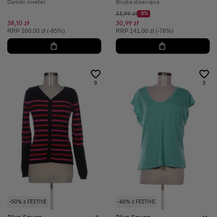
Damski sweter
Bluzka dziecięca
Cena początkowa:
33,99 zł
-8%
Discount Price:
Obniżona cena:
38,10 zł
30,99 zł
Cena sugerowana:
Cena sugerowana:
RRP
260,00 zł (-85%)
RRP
141,00 zł (-78%)
9
3
-50% z FESTIVE
-60% z FESTIVE