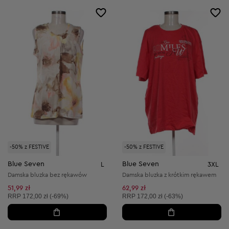
-50% z FESTIVE
-50% z FESTIVE
Blue Seven
Blue Seven
L
3XL
Damska bluzka bez rękawów
Damska bluzka z krótkim rękawem
51,99 zł
62,99 zł
Cena sugerowana:
Cena sugerowana:
RRP
172,00 zł (-69%)
RRP
172,00 zł (-63%)