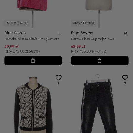
-60% z FESTIVE
-50% z FESTIVE
Blue Seven
Blue Seven
L
M
Damska bluzka z krótkim rękawem
Damska kurtka przejściowa
30,99 zł
68,99 zł
Cena sugerowana:
Cena sugerowana:
RRP
172,00 zł (-81%)
RRP
435,00 zł (-84%)
4
3