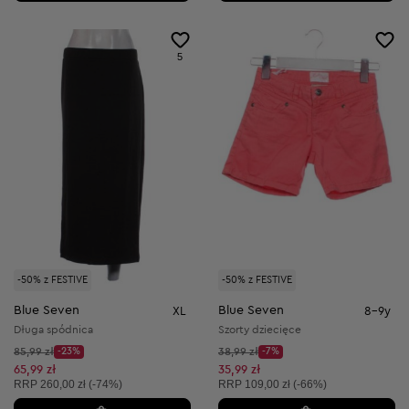
5
-50% z FESTIVE
-50% z FESTIVE
Blue Seven
Blue Seven
XL
8-9y
Długa spódnica
Szorty dziecięce
Cena początkowa:
Cena początkowa:
85,99 zł
-23%
38,99 zł
-7%
Discount Price:
Discount Price:
Obniżona cena:
Obniżona cena:
65,99 zł
35,99 zł
Cena sugerowana:
Cena sugerowana:
RRP
260,00 zł (-74%)
RRP
109,00 zł (-66%)