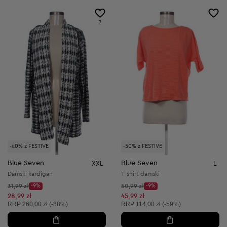
2
-40% z FESTIVE
-50% z FESTIVE
Blue Seven
Blue Seven
XXL
L
Damski kardigan
T-shirt damski
Cena początkowa:
Cena początkowa:
31,99 zł
-9%
50,99 zł
-9%
Discount Price:
Discount Price:
Obniżona cena:
Obniżona cena:
28,99 zł
45,99 zł
Cena sugerowana:
Cena sugerowana:
RRP
260,00 zł (-88%)
RRP
114,00 zł (-59%)