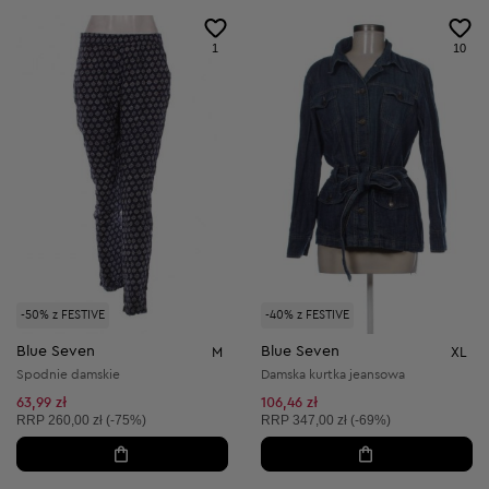
1
10
-50% z FESTIVE
-40% z FESTIVE
Blue Seven
Blue Seven
M
XL
Spodnie damskie
Damska kurtka jeansowa
63,99 zł
106,46 zł
Cena sugerowana:
Cena sugerowana:
RRP
260,00 zł (-75%)
RRP
347,00 zł (-69%)