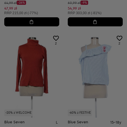
Cena początkowa:
Cena początkowa:
64,99 zł
-26%
60,99 zł
-9%
Discount Price:
Discount Price:
Obniżona cena:
Obniżona cena:
47,99 zł
54,99 zł
Cena sugerowana:
Cena sugerowana:
RRP
215,00 zł (-77%)
RRP
303,00 zł (-81%)
2
2
-20% z WELCOME
-60% z FESTIVE
Blue Seven
Blue Seven
L
15-18y