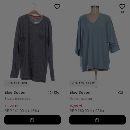
13
-50% z FESTIVE
-20% z WELCOME
Blue Seven
Blue Seven
12-13y
XXL
Bluzka dziecięca
Damski sweter
75,99 zł
16,99 zł
Cena sugerowana:
Cena sugerowana:
RRP
141,00 zł (-46%)
RRP
260,00 zł (-93%)