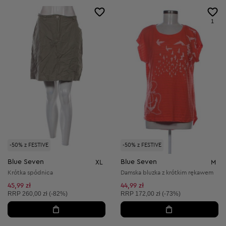
1
-50% z FESTIVE
-50% z FESTIVE
Blue Seven
Blue Seven
XL
M
Krótka spódnica
Damska bluzka z krótkim rękawem
45,99 zł
44,99 zł
Cena sugerowana:
Cena sugerowana:
RRP
260,00 zł (-82%)
RRP
172,00 zł (-73%)