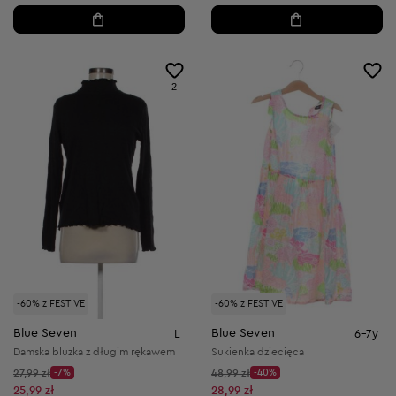
2
-60% z FESTIVE
-60% z FESTIVE
Blue Seven
Blue Seven
L
6-7y
Damska bluzka z długim rękawem
Sukienka dziecięca
Cena początkowa:
Cena początkowa:
27,99 zł
-7%
48,99 zł
-40%
Discount Price:
Discount Price:
Obniżona cena:
Obniżona cena:
25,99 zł
28,99 zł