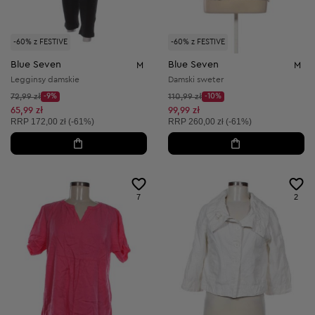
-60% z FESTIVE
-60% z FESTIVE
Blue Seven
Blue Seven
M
M
Legginsy damskie
Damski sweter
Cena początkowa:
Cena początkowa:
72,99 zł
-9%
110,99 zł
-10%
Discount Price:
Discount Price:
Obniżona cena:
Obniżona cena:
65,99 zł
99,99 zł
Cena sugerowana:
Cena sugerowana:
RRP
172,00 zł (-61%)
RRP
260,00 zł (-61%)
7
2