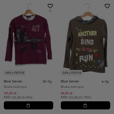
1
-50% z FESTIVE
-50% z FESTIVE
Blue Seven
Blue Seven
10-11y
4-5y
Bluzka dziecięca
Bluzka dziecięca
131,99 zł
29,99 zł
Cena sugerowana:
Cena sugerowana:
RRP
141,00 zł (-6%)
RRP
141,00 zł (-78%)