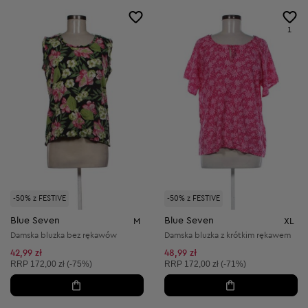
1
-50% z FESTIVE
-50% z FESTIVE
Blue Seven
Blue Seven
M
XL
Damska bluzka bez rękawów
Damska bluzka z krótkim rękawem
42,99 zł
48,99 zł
Cena sugerowana:
Cena sugerowana:
RRP
172,00 zł (-75%)
RRP
172,00 zł (-71%)