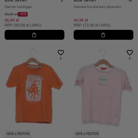
Blue Seven
Blue Seven
S
M
Damski kardigan
Damska bluzka bez rękawów
Cena początkowa:
29,99 zł
-10%
Discount Price:
Obniżona cena:
26,99 zł
56,99 zł
Cena sugerowana:
Cena sugerowana:
RRP
260,00 zł (-89%)
RRP
172,00 zł (-66%)
1
2
-50% z FESTIVE
-50% z FESTIVE