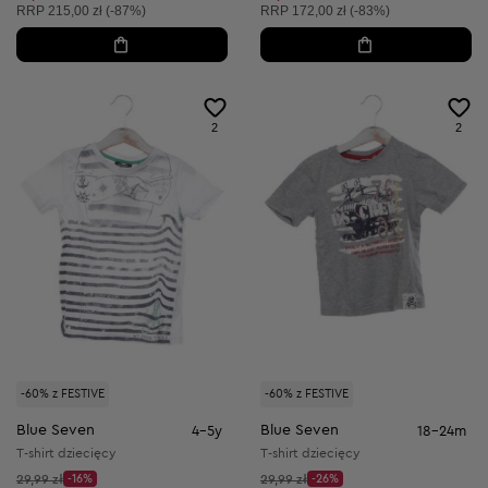
Cena sugerowana:
Cena sugerowana:
RRP
215,00 zł (-87%)
RRP
172,00 zł (-83%)
2
2
-60% z FESTIVE
-60% z FESTIVE
Blue Seven
Blue Seven
4-5y
18-24m
T-shirt dziecięcy
T-shirt dziecięcy
Cena początkowa:
Cena początkowa:
29,99 zł
-16%
29,99 zł
-26%
Discount Price:
Discount Price: