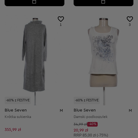
1
3
-60% z FESTIVE
-60% z FESTIVE
Blue Seven
Blue Seven
M
M
Krótka sukienka
Damski podkoszulek
Cena początkowa:
34,99 zł
-40%
Discount Price:
355,99 zł
Obniżona cena:
20,99 zł
Cena sugerowana:
RRP
85,00 zł (-75%)