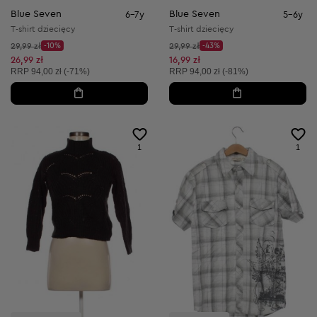
Blue Seven
Blue Seven
6-7y
5-6y
T-shirt dziecięcy
T-shirt dziecięcy
Cena początkowa:
Cena początkowa:
29,99 zł
-10%
29,99 zł
-43%
Discount Price:
Discount Price:
Obniżona cena:
Obniżona cena:
26,99 zł
16,99 zł
Cena sugerowana:
Cena sugerowana:
RRP
94,00 zł (-71%)
RRP
94,00 zł (-81%)
1
1