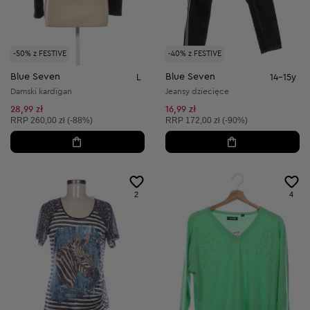
-50% z FESTIVE
-40% z FESTIVE
Blue Seven
Blue Seven
L
14-15y
Damski kardigan
Jeansy dziecięce
28,99 zł
16,99 zł
Cena sugerowana:
Cena sugerowana:
RRP
260,00 zł (-88%)
RRP
172,00 zł (-90%)
2
4