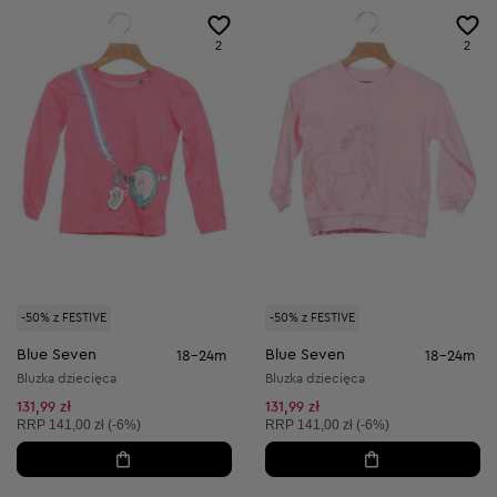
2
2
-50% z FESTIVE
-50% z FESTIVE
Blue Seven
Blue Seven
18-24m
18-24m
Bluzka dziecięca
Bluzka dziecięca
131,99 zł
131,99 zł
Cena sugerowana:
Cena sugerowana:
RRP
141,00 zł (-6%)
RRP
141,00 zł (-6%)