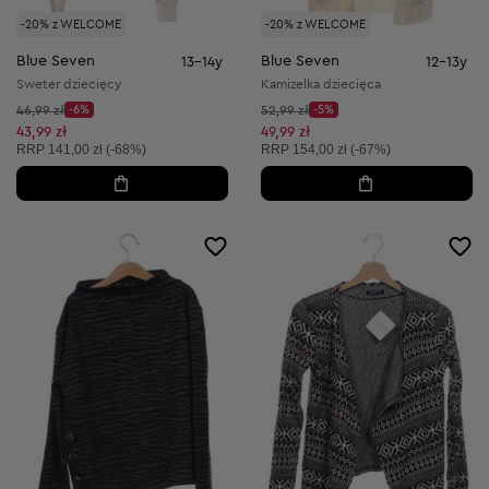
-20% z WELCOME
-20% z WELCOME
Blue Seven
Blue Seven
13-14y
12-13y
Sweter dziecięcy
Kamizelka dziecięca
Cena początkowa:
Cena początkowa:
46,99 zł
-6%
52,99 zł
-5%
Discount Price:
Discount Price:
Obniżona cena:
Obniżona cena:
43,99 zł
49,99 zł
Cena sugerowana:
Cena sugerowana:
RRP
141,00 zł (-68%)
RRP
154,00 zł (-67%)