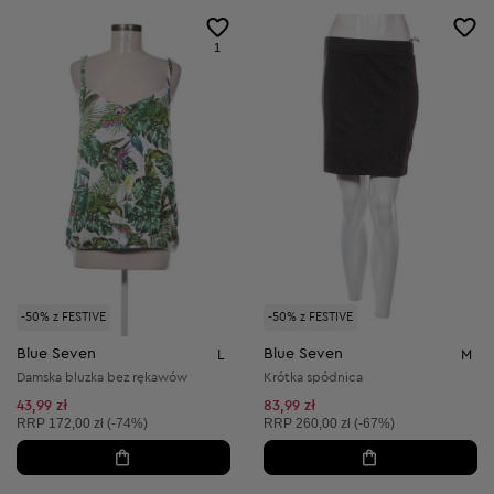
1
-50% z FESTIVE
-50% z FESTIVE
Blue Seven
Blue Seven
L
M
Damska bluzka bez rękawów
Krótka spódnica
43,99 zł
83,99 zł
Cena sugerowana:
Cena sugerowana:
RRP
172,00 zł (-74%)
RRP
260,00 zł (-67%)