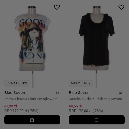
-50% z FESTIVE
-50% z FESTIVE
Blue Seven
Blue Seven
M
XL
Damska bluzka z krótkim rękawem
Damska bluzka z krótkim rękawem
41,99 zł
40,99 zł
Cena sugerowana:
Cena sugerowana:
RRP
172,00 zł (-75%)
RRP
172,00 zł (-76%)