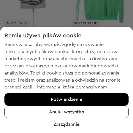
-60% z FESTIVE
-20% z WELCOME
Blue Seven
Blue Seven
M
XL
Remix używa plików cookie
Damska bluzka z krótkim rękawem
Damski sweter
Remix zaleca, aby wyrazić zgodę na używanie
11,99 zł
36,11 zł
Cena sugerowana:
Cena sugerowana:
funkcjonalnych plików cookie, które służą do celów
RRP
172,00 zł (-93%)
RRP
260,00 zł (-86%)
marketingowych oraz analitycznych i są dostarczane
przez nas oraz naszych partnerów marketingowych i
analityków. Te pliki cookie służą do personalizowania
treści i reklam oraz analizowania odwiedzin na stronie
1
2
oraz aplikacji - informacje, które pomagają nam
pokazywać Tobie produkty, które Tobie się spodobają.
Potwierdzenie
Jeśli się zgadzasz, potwierdź, klikając przycisk „Tak,
zgadzam się”.
Anuluj wszystko
Aby uzyskać więcej informacji, kliknij „Chcę uzyskać
Zarządzanie
więcej informacji” lub przejdź do „Polityki prywatności i