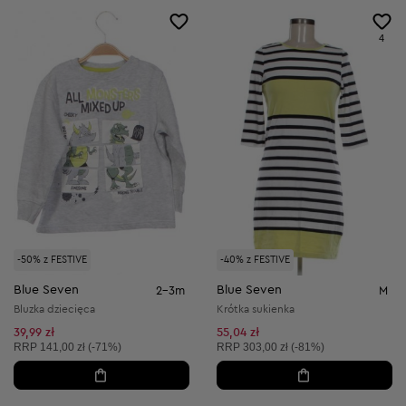
4
-50% z FESTIVE
-40% z FESTIVE
Blue Seven
Blue Seven
2-3m
M
Bluzka dziecięca
Krótka sukienka
39,99 zł
55,04 zł
Cena sugerowana:
Cena sugerowana:
RRP
141,00 zł (-71%)
RRP
303,00 zł (-81%)