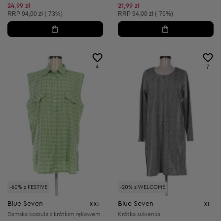
Obniżona cena:
Obniżona cena:
24,99 zł
21,99 zł
Cena sugerowana:
Cena sugerowana:
RRP
94,00 zł (-73%)
RRP
94,00 zł (-76%)
4
7
-60% z FESTIVE
-20% z WELCOME
Blue Seven
Blue Seven
XXL
XL
Damska koszula z krótkim rękawem
Krótka sukienka