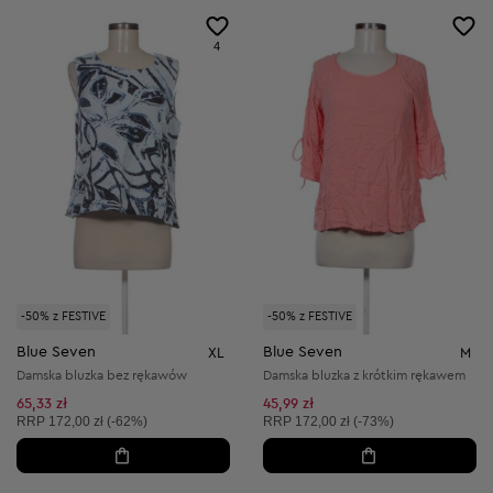
4
-50% z FESTIVE
-50% z FESTIVE
Blue Seven
Blue Seven
XL
M
Damska bluzka bez rękawów
Damska bluzka z krótkim rękawem
65,33 zł
45,99 zł
Cena sugerowana:
Cena sugerowana:
RRP
172,00 zł (-62%)
RRP
172,00 zł (-73%)