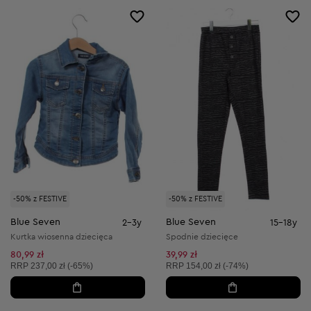
-50% z FESTIVE
-50% z FESTIVE
Blue Seven
Blue Seven
2-3y
15-18y
Kurtka wiosenna dziecięca
Spodnie dziecięce
80,99 zł
39,99 zł
Cena sugerowana:
Cena sugerowana:
RRP
237,00 zł (-65%)
RRP
154,00 zł (-74%)