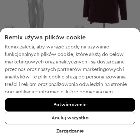
4 = 2
4 = 2
Remix używa plików cookie
-20% z WELCOME
-20% z WELCOME
Denim&Co.
Denim&Co.
Remix zaleca, aby wyrazić zgodę na używanie
S
XXL
Damskie spodenki sportowe
Damski sweter
funkcjonalnych plików cookie, które służą do celów
27,99 zł
60,99 zł
marketingowych oraz analitycznych i są dostarczane
Cena sugerowana:
Cena sugerowana:
RRP
85,00 zł (-67%)
RRP
127,00 zł (-51%)
przez nas oraz naszych partnerów marketingowych i
analityków. Te pliki cookie służą do personalizowania
treści i reklam oraz analizowania odwiedzin na stronie
oraz aplikacji - informacje, które pomagają nam
pokazywać Tobie produkty, które Tobie się spodobają.
11
7
Potwierdzenie
Jeśli się zgadzasz, potwierdź, klikając przycisk „Tak,
zgadzam się”.
Anuluj wszystko
Aby uzyskać więcej informacji, kliknij „Chcę uzyskać
Zarządzanie
więcej informacji” lub przejdź do „Polityki prywatności i