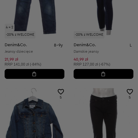
4 = 2
-20% z WELCOME
-20% z WELCOME
Denim&Co.
Denim&Co.
8-9y
L
Jeansy dziecięce
Damskie jeansy
21,99 zł
40,99 zł
Cena sugerowana:
Cena sugerowana:
RRP
141,00 zł (-84%)
RRP
127,00 zł (-67%)
5
5