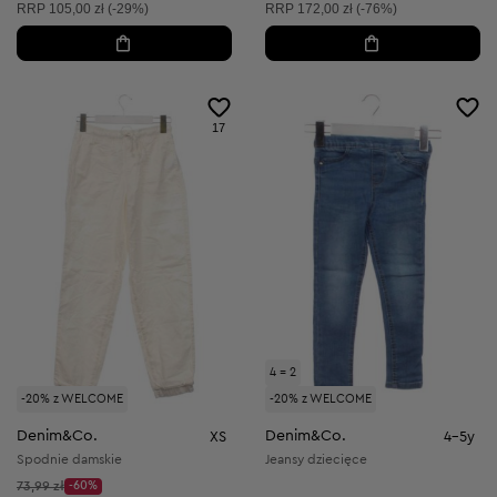
Cena sugerowana:
Cena sugerowana:
RRP
105,00 zł (-29%)
RRP
172,00 zł (-76%)
17
4 = 2
-20% z WELCOME
-20% z WELCOME
Denim&Co.
Denim&Co.
XS
4-5y
Spodnie damskie
Jeansy dziecięce
Cena początkowa:
73,99 zł
-60%
Discount Price: