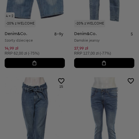
4 = 2
-20% z WELCOME
-20% z WELCOME
Denim&Co.
Denim&Co.
8-9y
S
Szorty dziecięce
Damskie jeansy
14,99 zł
27,99 zł
Cena sugerowana:
Cena sugerowana:
RRP
62,00 zł (-75%)
RRP
127,00 zł (-77%)
15