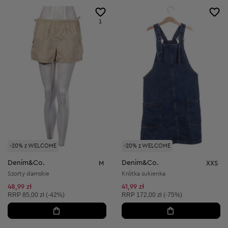
1
-20% z WELCOME
-20% z WELCOME
Denim&Co.
Denim&Co.
M
XXS
Szorty damskie
Krótka sukienka
48,99 zł
41,99 zł
Cena sugerowana:
Cena sugerowana:
RRP
85,00 zł (-42%)
RRP
172,00 zł (-75%)