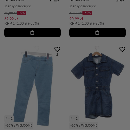
9-10y
3-4y
Jeansy dziecięce
Jeansy dziecięce
Cena początkowa:
Cena początkowa:
69,99 zł
-10%
30,99 zł
-32%
Discount Price:
Discount Price:
Obniżona cena:
Obniżona cena:
62,99 zł
20,99 zł
Cena sugerowana:
Cena sugerowana:
RRP
141,00 zł (-55%)
RRP
141,00 zł (-85%)
2
4 = 2
4 = 2
-20% z WELCOME
-20% z WELCOME