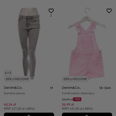
1
4 = 2
-20% z WELCOME
-20% z WELCOME
Denim&Co.
Denim&Co.
M
18-24m
Damskie jeansy
Kombinezon dziecięcy
Cena początkowa:
29,99 zł
-10%
Discount Price:
Obniżona cena:
42,34 zł
26,99 zł
Cena sugerowana:
Cena sugerowana:
RRP
127,00 zł (-66%)
RRP
141,00 zł (-80%)