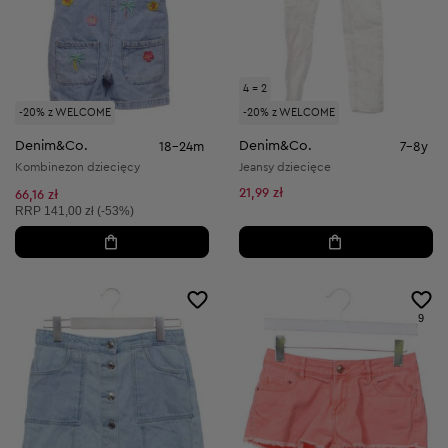
4 = 2
-20% z WELCOME
-20% z WELCOME
Denim&Co.
Denim&Co.
18-24m
7-8y
Kombinezon dziecięcy
Jeansy dziecięce
21,99 zł
66,16 zł
Cena sugerowana:
RRP
141,00 zł (-53%)
9