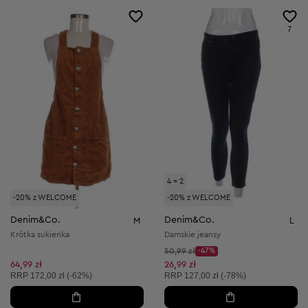
7
4 = 2
-20% z WELCOME
-20% z WELCOME
Denim&Co.
Denim&Co.
M
L
Krótka sukienka
Damskie jeansy
Cena początkowa:
50,99 zł
-47%
Discount Price:
Obniżona cena:
64,99 zł
26,99 zł
Cena sugerowana:
Cena sugerowana:
RRP
172,00 zł (-62%)
RRP
127,00 zł (-78%)