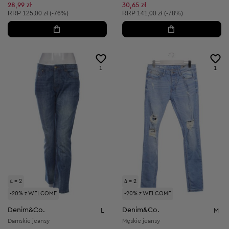
Obniżona cena:
28,99 zł
30,65 zł
Cena sugerowana:
Cena sugerowana:
RRP
125,00 zł (-76%)
RRP
141,00 zł (-78%)
1
1
4 = 2
4 = 2
-20% z WELCOME
-20% z WELCOME
Denim&Co.
Denim&Co.
L
M
Damskie jeansy
Męskie jeansy