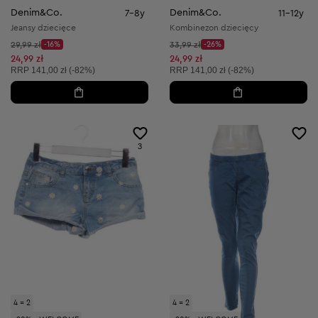
Denim&Co.
Denim&Co.
7-8y
11-12y
Jeansy dziecięce
Kombinezon dziecięcy
Cena początkowa:
Cena początkowa:
29,99 zł
-16%
33,99 zł
-26%
Discount Price:
Discount Price:
Obniżona cena:
Obniżona cena:
24,99 zł
24,99 zł
Cena sugerowana:
Cena sugerowana:
RRP
141,00 zł (-82%)
RRP
141,00 zł (-82%)
3
4 = 2
4 = 2