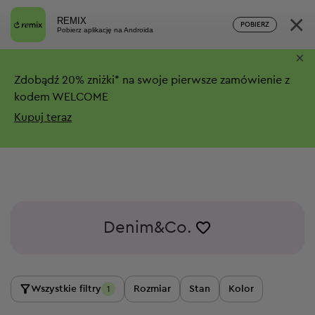
×
REMIX
POBIERZ
Pobierz aplikację na Androida
×
Zdobądź
20%
zniżki*
na swoje pierwsze zamówienie z
kodem WELCOME
Kupuj teraz
Denim&Co.
Wszystkie filtry
Rozmiar
Stan
Kolor
1