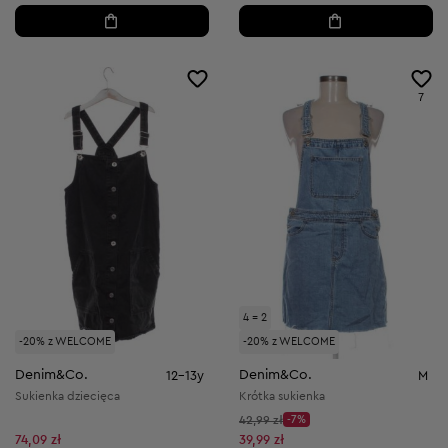
7
4 = 2
-20% z WELCOME
-20% z WELCOME
Denim&Co.
Denim&Co.
12-13y
M
Sukienka dziecięca
Krótka sukienka
Cena początkowa:
42,99 zł
-7%
Discount Price:
Obniżona cena:
74,09 zł
39,99 zł