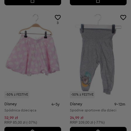
3
-50% z FESTIVE
-50% z FESTIVE
Disney
Disney
4-5y
9-12m
Spódnica dziecięca
Spodnie sportowe dla dzieci
52,99 zł
24,99 zł
Cena sugerowana:
Cena sugerowana:
RRP
85,00 zł (-37%)
RRP
109,00 zł (-77%)