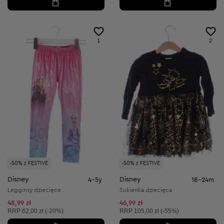
1
2
-50% z FESTIVE
-50% z FESTIVE
Disney
Disney
4-5y
18-24m
Legginsy dziecięce
Sukienka dziecięca
48,99 zł
46,99 zł
Cena sugerowana:
Cena sugerowana:
RRP
62,00 zł (-20%)
RRP
105,00 zł (-55%)