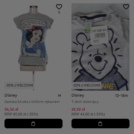
3
-20% z WELCOME
-20% z WELCOME
Disney
Disney
M
12-18m
Damska bluzka z krótkim rękawem
T-shirt dziecięcy
54,56 zł
29,32 zł
Cena sugerowana:
Cena sugerowana:
RRP
85,00 zł (-35%)
RRP
44,00 zł (-33%)