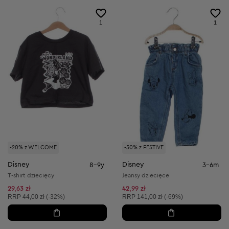
1
1
-20% z WELCOME
-50% z FESTIVE
Disney
Disney
8-9y
3-6m
T-shirt dziecięcy
Jeansy dziecięce
29,63 zł
42,99 zł
Cena sugerowana:
Cena sugerowana:
RRP
44,00 zł (-32%)
RRP
141,00 zł (-69%)