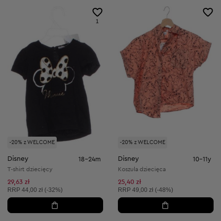
1
-20% z WELCOME
-20% z WELCOME
Disney
Disney
18-24m
10-11y
T-shirt dziecięcy
Koszula dziecięca
29,63 zł
25,40 zł
Cena sugerowana:
Cena sugerowana:
RRP
44,00 zł (-32%)
RRP
49,00 zł (-48%)