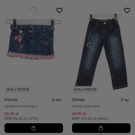
-50% z FESTIVE
-50% z FESTIVE
Disney
Disney
3-6m
3-4y
Spódnica dziecięca
Jeansy dziecięce
52,99 zł
49,99 zł
Cena sugerowana:
Cena sugerowana:
RRP
85,00 zł (-37%)
RRP
141,00 zł (-64%)