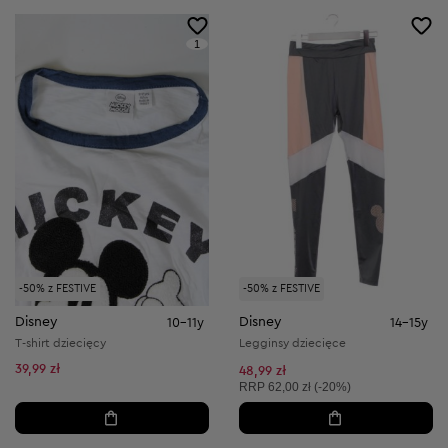
1
-50% z FESTIVE
-50% z FESTIVE
Disney
Disney
10-11y
14-15y
T-shirt dziecięcy
Legginsy dziecięce
39,99 zł
48,99 zł
Cena sugerowana:
RRP
62,00 zł (-20%)