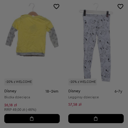
-20% z WELCOME
-20% z WELCOME
Disney
Disney
18-24m
6-7y
Bluzka dziecięca
Legginsy dziecięce
57,58 zł
26,18 zł
Cena sugerowana:
RRP
49,00 zł (-46%)