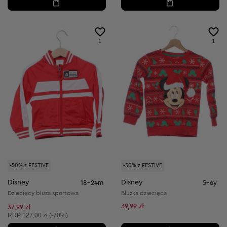
1
1
-50% z FESTIVE
-50% z FESTIVE
Disney
Disney
18-24m
5-6y
Dziecięcy bluza sportowa
Bluzka dziecięca
39,99 zł
37,99 zł
Cena sugerowana:
RRP
127,00 zł (-70%)