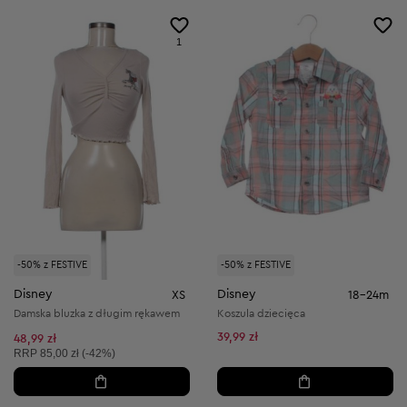
1
-50% z FESTIVE
-50% z FESTIVE
Disney
Disney
XS
18-24m
Damska bluzka z długim rękawem
Koszula dziecięca
39,99 zł
48,99 zł
Cena sugerowana:
RRP
85,00 zł (-42%)