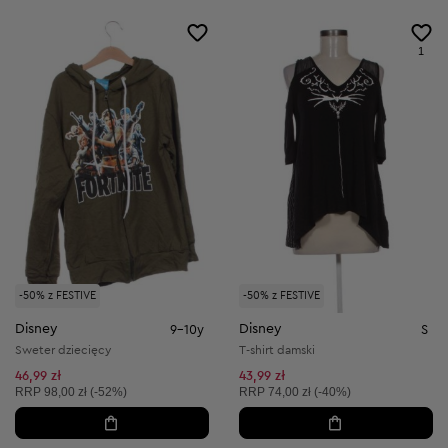
1
-50% z FESTIVE
-50% z FESTIVE
Disney
Disney
9-10y
S
Sweter dziecięcy
T-shirt damski
46,99 zł
43,99 zł
Cena sugerowana:
Cena sugerowana:
RRP
98,00 zł (-52%)
RRP
74,00 zł (-40%)