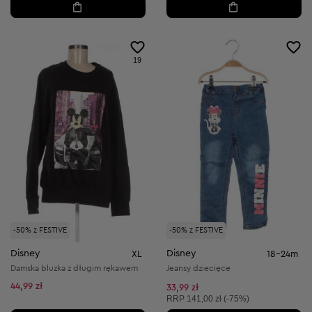
19
-50% z FESTIVE
-50% z FESTIVE
Disney
Disney
XL
18-24m
Damska bluzka z długim rękawem
Jeansy dziecięce
44,99 zł
33,99 zł
Cena sugerowana:
RRP
141,00 zł (-75%)