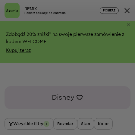
×
REMIX
POBIERZ
Pobierz aplikację na Androida
×
Zdobądź
20%
zniżki*
na swoje pierwsze zamówienie z
kodem WELCOME
Kupuj teraz
Disney
Wszystkie filtry
Rozmiar
Stan
Kolor
1