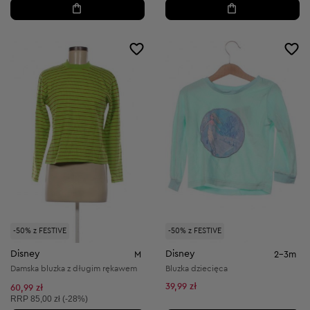
-50% z FESTIVE
-50% z FESTIVE
Disney
Disney
M
2-3m
Damska bluzka z długim rękawem
Bluzka dziecięca
39,99 zł
60,99 zł
Cena sugerowana:
RRP
85,00 zł (-28%)