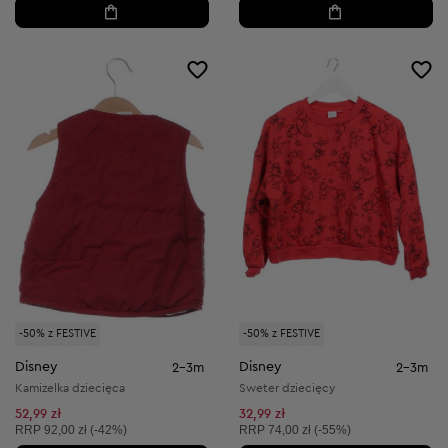
-50% z FESTIVE
-50% z FESTIVE
Disney
Disney
2-3m
2-3m
Kamizelka dziecięca
Sweter dziecięcy
52,99 zł
32,99 zł
Cena sugerowana:
Cena sugerowana:
RRP
92,00 zł (-42%)
RRP
74,00 zł (-55%)