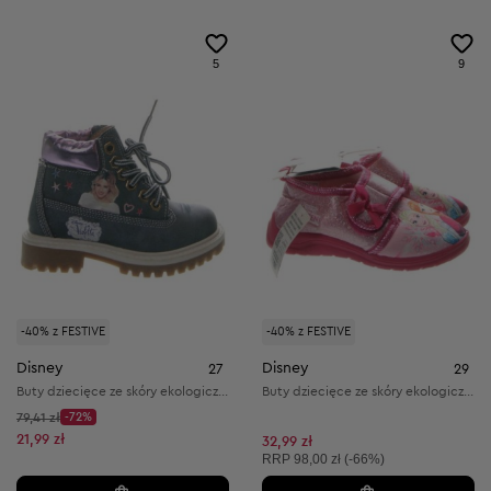
5
9
-40% z FESTIVE
-40% z FESTIVE
Disney
Disney
27
29
Buty dziecięce ze skóry ekologicznej i materiału tekstylnego
Buty dziecięce ze skóry ekologicznej i materiału tekstylnego
Cena początkowa:
79,41 zł
-72%
Discount Price:
Obniżona cena:
21,99 zł
32,99 zł
Cena sugerowana:
RRP
98,00 zł (-66%)