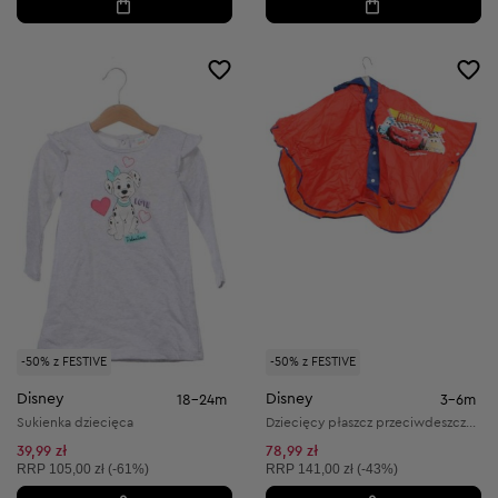
-50% z FESTIVE
-50% z FESTIVE
Disney
Disney
18-24m
3-6m
Sukienka dziecięca
Dziecięcy płaszcz przeciwdeszczowy
39,99 zł
78,99 zł
Cena sugerowana:
Cena sugerowana:
RRP
105,00 zł (-61%)
RRP
141,00 zł (-43%)