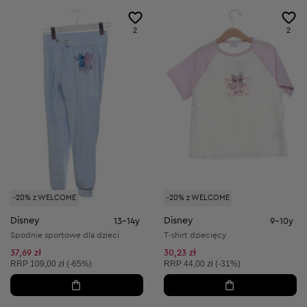
2
2
-20% z WELCOME
-20% z WELCOME
Disney
Disney
13-14y
9-10y
Spodnie sportowe dla dzieci
T-shirt dziecięcy
37,69 zł
30,23 zł
Cena sugerowana:
Cena sugerowana:
RRP
109,00 zł (-65%)
RRP
44,00 zł (-31%)