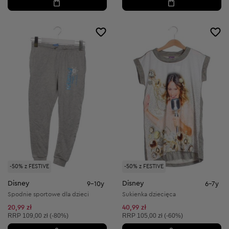
-50% z FESTIVE
-50% z FESTIVE
Disney
Disney
9-10y
6-7y
Spodnie sportowe dla dzieci
Sukienka dziecięca
20,99 zł
40,99 zł
Cena sugerowana:
Cena sugerowana:
RRP
109,00 zł (-80%)
RRP
105,00 zł (-60%)