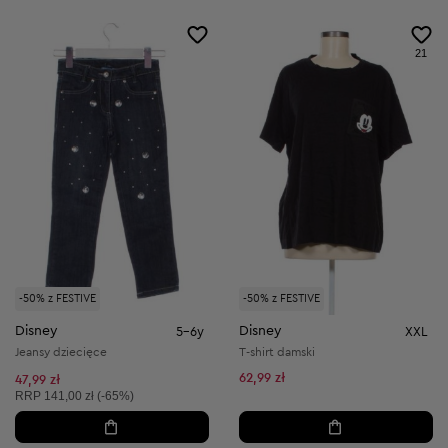
21
-50% z FESTIVE
-50% z FESTIVE
Disney
Disney
5-6y
XXL
Jeansy dziecięce
T-shirt damski
62,99 zł
47,99 zł
Cena sugerowana:
RRP
141,00 zł (-65%)