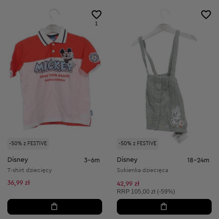
1
-50% z FESTIVE
-50% z FESTIVE
Disney
Disney
3-6m
18-24m
T-shirt dziecięcy
Sukienka dziecięca
36,99 zł
42,99 zł
Cena sugerowana:
RRP
105,00 zł (-59%)