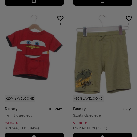
1
1
-20% z WELCOME
-20% z WELCOME
Disney
Disney
18-24m
7-8y
T-shirt dziecięcy
Szorty dziecięce
29,04 zł
25,00 zł
Cena sugerowana:
Cena sugerowana:
RRP
44,00 zł (-34%)
RRP
62,00 zł (-59%)