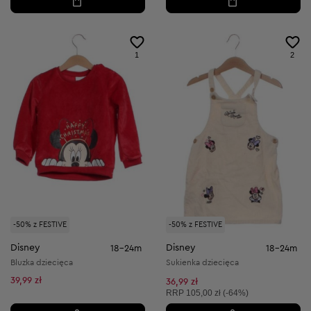
1
2
-50% z FESTIVE
-50% z FESTIVE
Disney
Disney
18-24m
18-24m
Bluzka dziecięca
Sukienka dziecięca
39,99 zł
36,99 zł
Cena sugerowana:
RRP
105,00 zł (-64%)