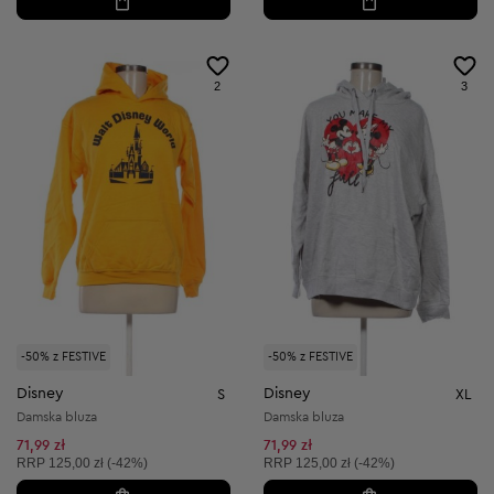
2
3
-50% z FESTIVE
-50% z FESTIVE
Disney
Disney
S
XL
Damska bluza
Damska bluza
71,99 zł
71,99 zł
Cena sugerowana:
Cena sugerowana:
RRP
125,00 zł (-42%)
RRP
125,00 zł (-42%)