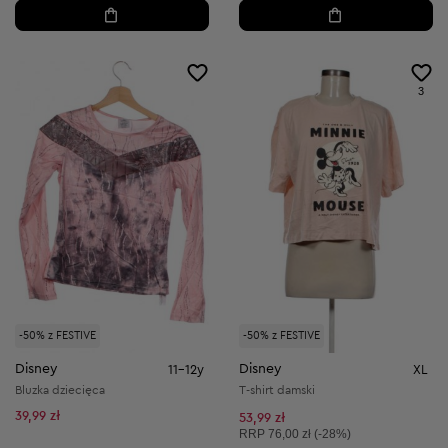
3
-50% z FESTIVE
-50% z FESTIVE
Disney
Disney
11-12y
XL
Bluzka dziecięca
T-shirt damski
39,99 zł
53,99 zł
Cena sugerowana:
RRP
76,00 zł (-28%)