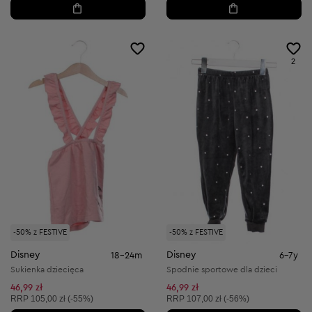
2
-50% z FESTIVE
-50% z FESTIVE
Disney
Disney
18-24m
6-7y
Sukienka dziecięca
Spodnie sportowe dla dzieci
46,99 zł
46,99 zł
Cena sugerowana:
Cena sugerowana:
RRP
105,00 zł (-55%)
RRP
107,00 zł (-56%)