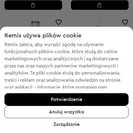
3
Remix używa plików cookie
Remix zaleca, aby wyrazić zgodę na używanie
funkcjonalnych plików cookie, które służą do celów
marketingowych oraz analitycznych i są dostarczane
przez nas oraz naszych partnerów marketingowych i
analityków. Te pliki cookie służą do personalizowania
treści i reklam oraz analizowania odwiedzin na stronie
oraz aplikacji - informacje, które pomagają nam
pokazywać Tobie produkty, które Tobie się spodobają.
Potwierdzenie
-50% z FESTIVE
-50% z FESTIVE
Jeśli się zgadzasz, potwierdź, klikając przycisk „Tak,
zgadzam się”.
Disney
Disney
S
S
Anuluj wszystko
Krótka sukienka
Damska bluzka z krótkim rękawem
Aby uzyskać więcej informacji, kliknij „Chcę uzyskać
Zarządzanie
55,99 zł
45,99 zł
więcej informacji” lub przejdź do „Polityki prywatności i
Cena sugerowana:
Cena sugerowana:
RRP
172,00 zł (-67%)
RRP
85,00 zł (-45%)