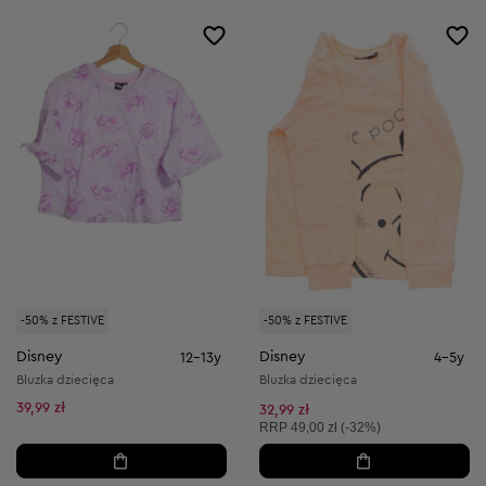
-50% z FESTIVE
-50% z FESTIVE
Disney
Disney
12-13y
4-5y
Bluzka dziecięca
Bluzka dziecięca
39,99 zł
32,99 zł
Cena sugerowana:
RRP
49,00 zł (-32%)