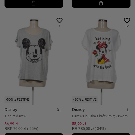
7
12
-50% z FESTIVE
-50% z FESTIVE
Disney
Disney
XL
L
T-shirt damski
Damska bluzka z krótkim rękawem
56,99 zł
55,99 zł
Cena sugerowana:
Cena sugerowana:
RRP
76,00 zł (-25%)
RRP
85,00 zł (-34%)