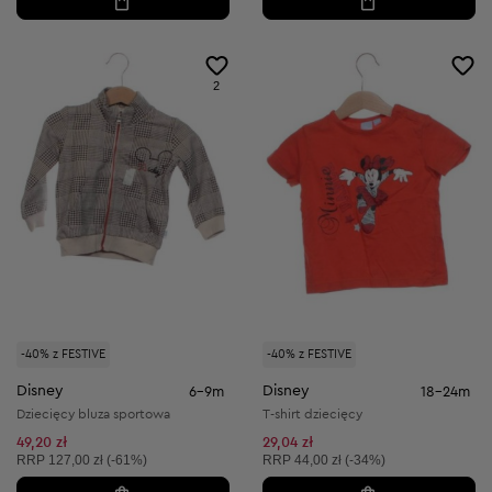
2
-40% z FESTIVE
-40% z FESTIVE
Disney
Disney
6-9m
18-24m
Dziecięcy bluza sportowa
T-shirt dziecięcy
49,20 zł
29,04 zł
Cena sugerowana:
Cena sugerowana:
RRP
127,00 zł (-61%)
RRP
44,00 zł (-34%)