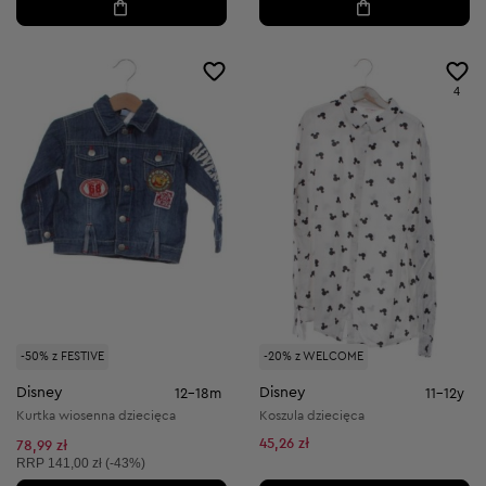
4
-50% z FESTIVE
-20% z WELCOME
Disney
Disney
12-18m
11-12y
Kurtka wiosenna dziecięca
Koszula dziecięca
45,26 zł
78,99 zł
Cena sugerowana:
RRP
141,00 zł (-43%)