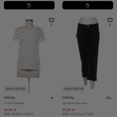
2
6
-50% z FESTIVE
-50% z FESTIVE
Infinity
Infinity
M
XXL
T-shirt damski
Spodnie damskie
34,99 zł
35,99 zł
Cena sugerowana:
Cena sugerowana:
RRP
76,00 zł (-53%)
RRP
127,00 zł (-71%)