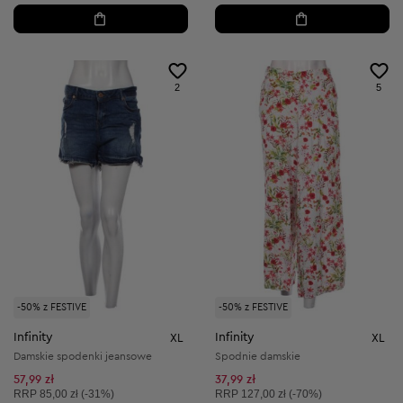
2
5
-50% z FESTIVE
-50% z FESTIVE
Infinity
Infinity
XL
XL
Damskie spodenki jeansowe
Spodnie damskie
57,99 zł
37,99 zł
Cena sugerowana:
Cena sugerowana:
RRP
85,00 zł (-31%)
RRP
127,00 zł (-70%)