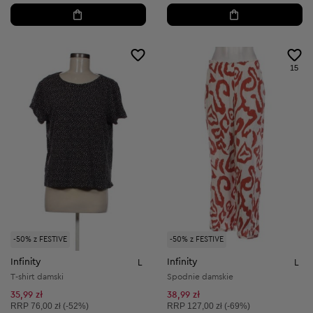
15
-50% z FESTIVE
-50% z FESTIVE
Infinity
Infinity
L
L
T-shirt damski
Spodnie damskie
35,99 zł
38,99 zł
Cena sugerowana:
Cena sugerowana:
RRP
76,00 zł (-52%)
RRP
127,00 zł (-69%)