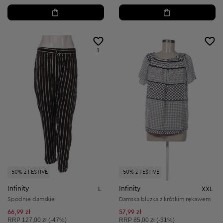
1
-50% z FESTIVE
-50% z FESTIVE
Infinity
Infinity
L
XXL
Spodnie damskie
Damska bluzka z krótkim rękawem
66,99 zł
57,99 zł
Cena sugerowana:
Cena sugerowana:
RRP
127,00 zł (-47%)
RRP
85,00 zł (-31%)