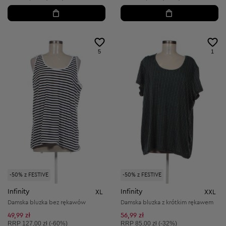
5
1
-50% z FESTIVE
-50% z FESTIVE
Infinity
Infinity
XL
XXL
Damska bluzka bez rękawów
Damska bluzka z krótkim rękawem
49,99 zł
56,99 zł
Cena sugerowana:
Cena sugerowana:
RRP
127,00 zł (-60%)
RRP
85,00 zł (-32%)