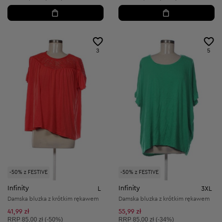
3
5
-50% z FESTIVE
-50% z FESTIVE
Infinity
Infinity
L
3XL
Damska bluzka z krótkim rękawem
Damska bluzka z krótkim rękawem
41,99 zł
55,99 zł
Cena sugerowana:
Cena sugerowana:
RRP
85,00 zł (-50%)
RRP
85,00 zł (-34%)