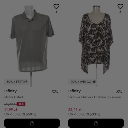
1
3
-60% z FESTIVE
-20% z WELCOME
Infinity
Infinity
XXL
3XL
Męski T-shirt
Damska bluzka z krótkim rękawem
Cena początkowa:
49,99 zł
-16%
Discount Price:
Obniżona cena:
41,99 zł
56,46 zł
Cena sugerowana:
Cena sugerowana:
RRP
85,00 zł (-50%)
RRP
85,00 zł (-33%)