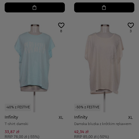
8
3
-40% z FESTIVE
-50% z FESTIVE
Infinity
Infinity
XL
XL
T-shirt damski
Damska bluzka z krótkim rękawem
33,87 zł
42,34 zł
Cena sugerowana:
Cena sugerowana:
RRP
76,00 zł (-55%)
RRP
85,00 zł (-50%)