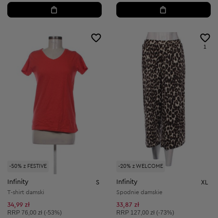
1
-50% z FESTIVE
-20% z WELCOME
Infinity
Infinity
S
XL
T-shirt damski
Spodnie damskie
34,99 zł
33,87 zł
Cena sugerowana:
Cena sugerowana:
RRP
76,00 zł (-53%)
RRP
127,00 zł (-73%)