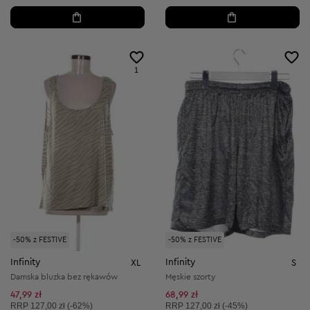
1
-50% z FESTIVE
-50% z FESTIVE
Infinity
Infinity
XL
S
Damska bluzka bez rękawów
Męskie szorty
47,99 zł
68,99 zł
Cena sugerowana:
Cena sugerowana:
RRP
127,00 zł (-62%)
RRP
127,00 zł (-45%)