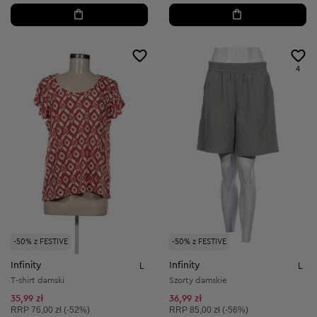
4
-50% z FESTIVE
-50% z FESTIVE
Infinity
Infinity
L
L
T-shirt damski
Szorty damskie
35,99 zł
36,99 zł
Cena sugerowana:
Cena sugerowana:
RRP
76,00 zł (-52%)
RRP
85,00 zł (-56%)