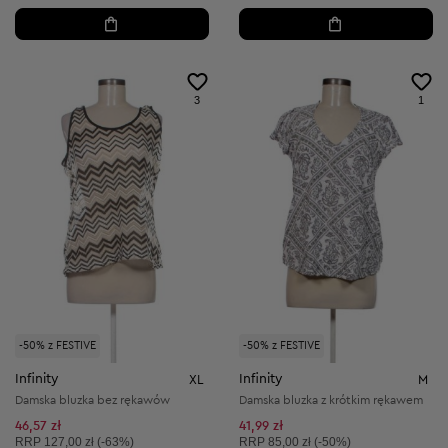
3
1
-50% z FESTIVE
-50% z FESTIVE
Infinity
Infinity
XL
M
Damska bluzka bez rękawów
Damska bluzka z krótkim rękawem
46,57 zł
41,99 zł
Cena sugerowana:
Cena sugerowana:
RRP
127,00 zł (-63%)
RRP
85,00 zł (-50%)