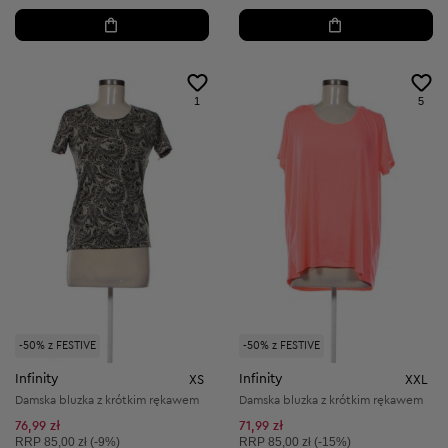
1
5
-50% z FESTIVE
-50% z FESTIVE
Infinity
Infinity
XS
XXL
Damska bluzka z krótkim rękawem
Damska bluzka z krótkim rękawem
76,99 zł
71,99 zł
Cena sugerowana:
Cena sugerowana:
RRP
85,00 zł (-9%)
RRP
85,00 zł (-15%)