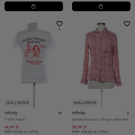
1
-50% z FESTIVE
-50% z FESTIVE
Infinity
Infinity
M
S
T-shirt męski
Damska koszula z długim rękawem
44,99 zł
28,99 zł
Cena sugerowana:
Cena sugerowana:
RRP
85,00 zł (-47%)
RRP
109,00 zł (-73%)