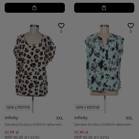
2
3
-50% z FESTIVE
-50% z FESTIVE
Infinity
Infinity
XXL
XXL
Damska bluzka z krótkim rękawem
Damska bluzka z krótkim rękawem
57,99 zł
57,99 zł
Cena sugerowana:
Cena sugerowana:
RRP
85,00 zł (-31%)
RRP
85,00 zł (-31%)