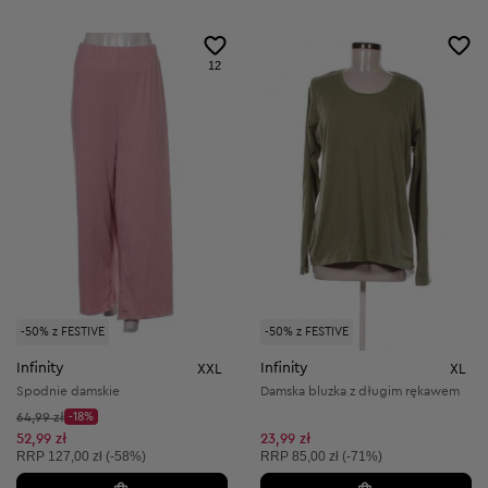
12
-50% z FESTIVE
-50% z FESTIVE
Infinity
Infinity
XXL
XL
Spodnie damskie
Damska bluzka z długim rękawem
Cena początkowa:
64,99 zł
-18%
Discount Price:
Obniżona cena:
52,99 zł
23,99 zł
Cena sugerowana:
Cena sugerowana:
RRP
127,00 zł (-58%)
RRP
85,00 zł (-71%)