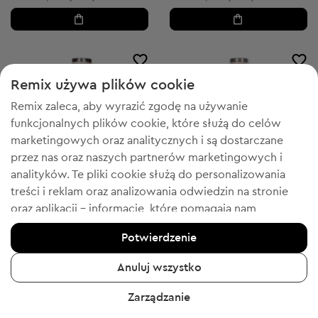
Remix używa plików cookie
Remix zaleca, aby wyrazić zgodę na używanie
funkcjonalnych plików cookie, które służą do celów
marketingowych oraz analitycznych i są dostarczane
przez nas oraz naszych partnerów marketingowych i
analityków. Te pliki cookie służą do personalizowania
treści i reklam oraz analizowania odwiedzin na stronie
oraz aplikacji - informacje, które pomagają nam
pokazywać Tobie produkty, które Tobie się spodobają.
Potwierdzenie
Jeśli się zgadzasz, potwierdź, klikając przycisk „Tak,
-50% z FESTIVE
-50% z FESTIVE
zgadzam się”.
Anuluj wszystko
Infinity
Infinity
XXL
M
Aby uzyskać więcej informacji, kliknij „Chcę uzyskać
Damska bluzka z krótkim rękawem
Damska bluzka z krótkim rękawem
Zarządzanie
więcej informacji” lub przejdź do „Polityki prywatności i
56,99 zł
40,99 zł
Cena sugerowana:
Cena sugerowana:
RRP
85,00 zł (-32%)
RRP
85,00 zł (-51%)