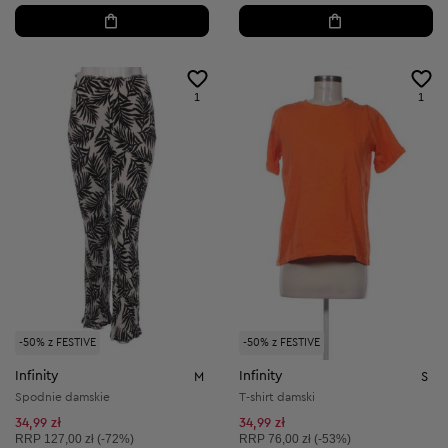
1
1
-50% z FESTIVE
-50% z FESTIVE
Infinity
Infinity
M
S
Spodnie damskie
T-shirt damski
34,99 zł
34,99 zł
Cena sugerowana:
Cena sugerowana:
RRP
127,00 zł (-72%)
RRP
76,00 zł (-53%)