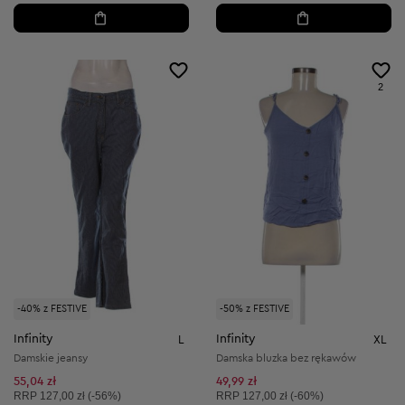
2
-40% z FESTIVE
-50% z FESTIVE
Infinity
Infinity
L
XL
Damskie jeansy
Damska bluzka bez rękawów
55,04 zł
49,99 zł
Cena sugerowana:
Cena sugerowana:
RRP
127,00 zł (-56%)
RRP
127,00 zł (-60%)