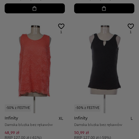
1
1
-50% z FESTIVE
-50% z FESTIVE
Infinity
Infinity
XL
L
Damska bluzka bez rękawów
Damska bluzka bez rękawów
48,99 zł
50,99 zł
Cena sugerowana:
Cena sugerowana:
RRP
127,00 zł (-61%)
RRP
127,00 zł (-59%)