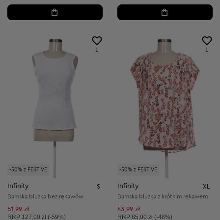
1
1
-50% z FESTIVE
-50% z FESTIVE
Infinity
Infinity
S
XL
Damska bluzka bez rękawów
Damska bluzka z krótkim rękawem
51,99 zł
43,99 zł
Cena sugerowana:
Cena sugerowana:
RRP
127,00 zł (-59%)
RRP
85,00 zł (-48%)