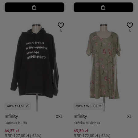
3
6
-40% z FESTIVE
-20% z WELCOME
Infinity
Infinity
XXL
XL
Damska bluza
Krótka sukienka
46,57 zł
63,50 zł
Cena sugerowana:
Cena sugerowana:
RRP
127,00 zł (-63%)
RRP
172,00 zł (-63%)