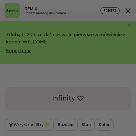
×
REMIX
POBIERZ
Pobierz aplikację na Androida
×
Zdobądź
20%
zniżki*
na swoje pierwsze zamówienie z
kodem WELCOME
Kupuj teraz
Infinity
Wszystkie filtry
Rozmiar
Stan
Kolor
1