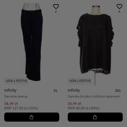
2
4
-40% z FESTIVE
-50% z FESTIVE
Infinity
Infinity
XL
3XL
Damskie jeansy
Damska bluzka z krótkim rękawem
58,99 zł
33,99 zł
Cena sugerowana:
Cena sugerowana:
RRP
127,00 zł (-53%)
RRP
85,00 zł (-60%)