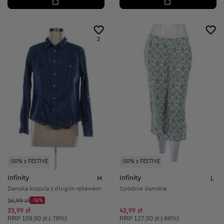
2
-50% z FESTIVE
-50% z FESTIVE
Infinity
Infinity
M
L
Damska koszula z długim rękawem
Spodnie damskie
Cena początkowa:
26,99 zł
-14%
Discount Price:
Obniżona cena:
22,99 zł
42,99 zł
Cena sugerowana:
Cena sugerowana:
RRP
109,00 zł (-78%)
RRP
127,00 zł (-66%)