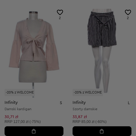
2
2
-20% z WELCOME
-20% z WELCOME
Infinity
Infinity
S
L
Damski kardigan
Szorty damskie
30,71 zł
33,87 zł
Cena sugerowana:
Cena sugerowana:
RRP
127,00 zł (-75%)
RRP
85,00 zł (-60%)