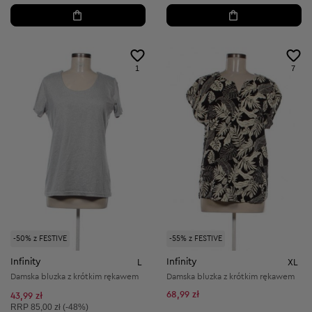
1
7
-50% z FESTIVE
-55% z FESTIVE
Infinity
Infinity
L
XL
Damska bluzka z krótkim rękawem
Damska bluzka z krótkim rękawem
68,99 zł
43,99 zł
Cena sugerowana:
RRP
85,00 zł (-48%)