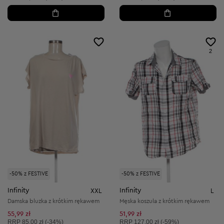
2
-50% z FESTIVE
-50% z FESTIVE
Infinity
Infinity
XXL
L
Damska bluzka z krótkim rękawem
Męska koszula z krótkim rękawem
55,99 zł
51,99 zł
Cena sugerowana:
Cena sugerowana:
RRP
85,00 zł (-34%)
RRP
127,00 zł (-59%)