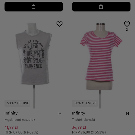
2
-50% z FESTIVE
-50% z FESTIVE
Infinity
Infinity
M
M
Męski podkoszulek
T-shirt damski
41,99 zł
34,99 zł
Cena sugerowana:
Cena sugerowana:
RRP
67,00 zł (-37%)
RRP
76,00 zł (-53%)