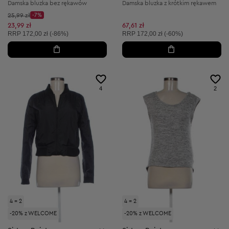
Damska bluzka bez rękawów
Damska bluzka z krótkim rękawem
Cena początkowa:
25,99 zł
-7%
Discount Price:
Obniżona cena:
23,99 zł
67,61 zł
Cena sugerowana:
Cena sugerowana:
RRP
172,00 zł (-86%)
RRP
172,00 zł (-60%)
4
2
4 = 2
4 = 2
-20% z WELCOME
-20% z WELCOME