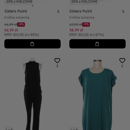
-20% z WELCOME
-20% z WELCOME
Sisters Point
Sisters Point
S
S
Krótka sukienka
Krótka sukienka
Cena początkowa:
Cena początkowa:
46,99 zł
-8%
42,99 zł
-9%
Discount Price:
Discount Price:
Obniżona cena:
Obniżona cena:
42,99 zł
38,99 zł
Cena sugerowana:
Cena sugerowana:
RRP
303,00 zł (-85%)
RRP
303,00 zł (-87%)
3
2