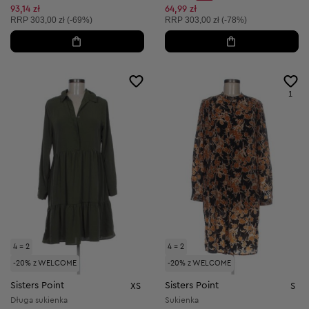
Discount Price:
Obniżona cena:
93,14 zł
64,99 zł
Cena sugerowana:
Cena sugerowana:
RRP
303,00 zł (-69%)
RRP
303,00 zł (-78%)
1
4 = 2
4 = 2
-20% z WELCOME
-20% z WELCOME
Sisters Point
Sisters Point
XS
S
Długa sukienka
Sukienka