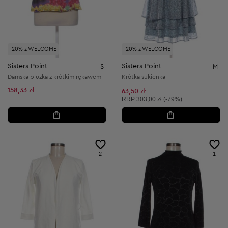
-20% z WELCOME
-20% z WELCOME
Sisters Point
Sisters Point
S
M
Damska bluzka z krótkim rękawem
Krótka sukienka
158,33 zł
63,50 zł
Cena sugerowana:
RRP
303,00 zł (-79%)
2
1