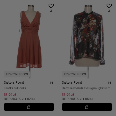
2
2
-20% z WELCOME
-20% z WELCOME
Sisters Point
Sisters Point
M
M
Krótka sukienka
Damska koszula z długim rękawem
53,99 zł
35,99 zł
Cena sugerowana:
Cena sugerowana:
RRP
303,00 zł (-82%)
RRP
260,00 zł (-86%)