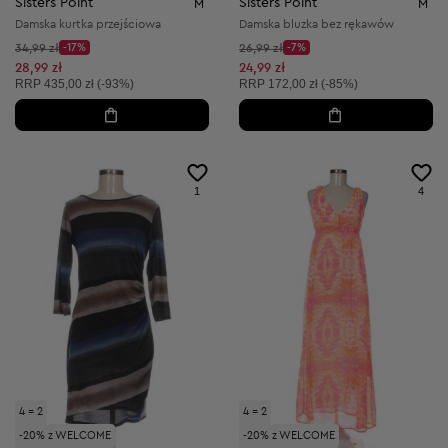
Sisters Point
Sisters Point
M
M
Damska kurtka przejściowa
Damska bluzka bez rękawów
Cena początkowa:
Cena początkowa:
34,99 zł
-17%
26,99 zł
-7%
Discount Price:
Discount Price:
Obniżona cena:
Obniżona cena:
28,99 zł
24,99 zł
Cena sugerowana:
Cena sugerowana:
RRP
435,00 zł (-93%)
RRP
172,00 zł (-85%)
1
4
4 = 2
4 = 2
-20% z WELCOME
-20% z WELCOME