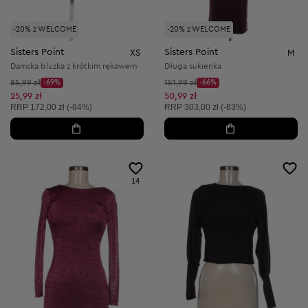
-20% z WELCOME
-20% z WELCOME
Sisters Point
Sisters Point
XS
M
Damska bluzka z krótkim rękawem
Długa sukienka
Cena początkowa:
Cena początkowa:
85,99 zł
-69%
151,99 zł
-66%
Discount Price:
Discount Price:
Obniżona cena:
Obniżona cena:
25,99 zł
50,99 zł
Cena sugerowana:
Cena sugerowana:
RRP
172,00 zł (-84%)
RRP
303,00 zł (-83%)
14