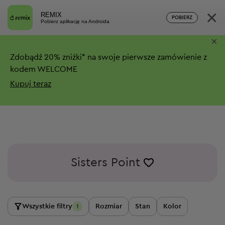
×
REMIX
POBIERZ
Pobierz aplikację na Androida
×
Zdobądź
20%
zniżki*
na swoje pierwsze zamówienie z
kodem WELCOME
Kupuj teraz
Sisters Point
Wszystkie filtry
Rozmiar
Stan
Kolor
1