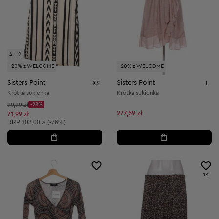
4 = 2
-20% z WELCOME
-20% z WELCOME
Sisters Point
Sisters Point
XS
L
Krótka sukienka
Krótka sukienka
Cena początkowa:
99,99 zł
-28%
Discount Price:
277,59 zł
Obniżona cena:
71,99 zł
Cena sugerowana:
RRP
303,00 zł (-76%)
14