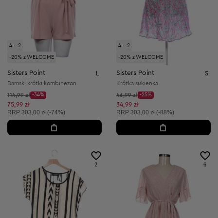
4 = 2
4 = 2
-20% z WELCOME
-20% z WELCOME
Sisters Point
Sisters Point
L
S
Damski krótki kombinezon
Krótka sukienka
Cena początkowa:
Cena początkowa:
114,99 zł
-34%
46,99 zł
-25%
Discount Price:
Discount Price:
Obniżona cena:
Obniżona cena:
75,99 zł
34,99 zł
Cena sugerowana:
Cena sugerowana:
RRP
303,00 zł (-74%)
RRP
303,00 zł (-88%)
2
6