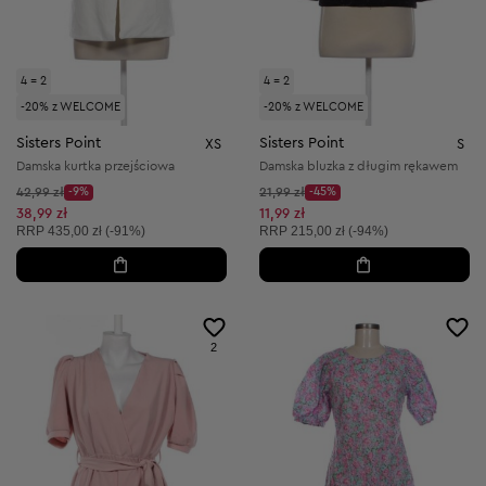
4 = 2
4 = 2
-20% z WELCOME
-20% z WELCOME
Sisters Point
Sisters Point
XS
S
Damska kurtka przejściowa
Damska bluzka z długim rękawem
Cena początkowa:
Cena początkowa:
42,99 zł
-9%
21,99 zł
-45%
Discount Price:
Discount Price:
Obniżona cena:
Obniżona cena:
38,99 zł
11,99 zł
Cena sugerowana:
Cena sugerowana:
RRP
435,00 zł (-91%)
RRP
215,00 zł (-94%)
2