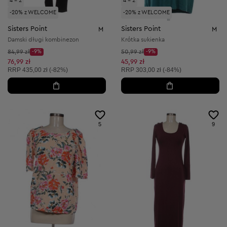
4 = 2
4 = 2
-20% z WELCOME
-20% z WELCOME
Sisters Point
Sisters Point
M
M
Damski długi kombinezon
Krótka sukienka
Cena początkowa:
Cena początkowa:
84,99 zł
-9%
50,99 zł
-9%
Discount Price:
Discount Price:
Obniżona cena:
Obniżona cena:
76,99 zł
45,99 zł
Cena sugerowana:
Cena sugerowana:
RRP
435,00 zł (-82%)
RRP
303,00 zł (-84%)
5
9