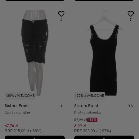
1
7
-20% z WELCOME
-20% z WELCOME
Sisters Point
Sisters Point
L
XS
Szorty damskie
Krótka sukienka
Cena początkowa:
57,99 zł
-88%
Discount Price:
Obniżona cena:
67,74 zł
6,99 zł
Cena sugerowana:
Cena sugerowana:
RRP
215,00 zł (-68%)
RRP
303,00 zł (-97%)