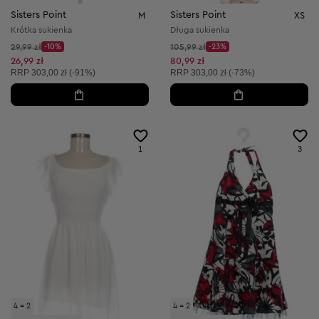
Sisters Point
Sisters Point
M
XS
Krótka sukienka
Długa sukienka
Cena początkowa:
Cena początkowa:
29,99 zł
-10%
105,99 zł
-23%
Discount Price:
Discount Price:
Obniżona cena:
Obniżona cena:
26,99 zł
80,99 zł
Cena sugerowana:
Cena sugerowana:
RRP
303,00 zł (-91%)
RRP
303,00 zł (-73%)
1
3
4 = 2
4 = 2