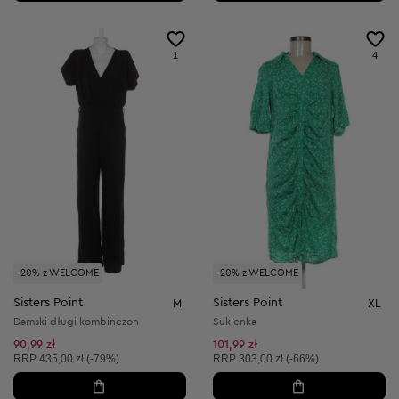
1
4
-20% z WELCOME
-20% z WELCOME
Sisters Point
Sisters Point
M
XL
Damski długi kombinezon
Sukienka
90,99 zł
101,99 zł
Cena sugerowana:
Cena sugerowana:
RRP
435,00 zł (-79%)
RRP
303,00 zł (-66%)