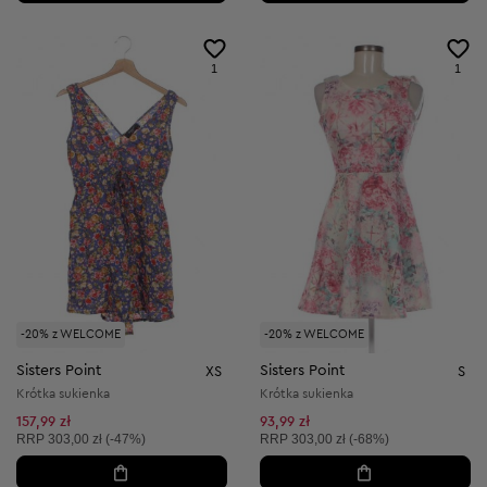
1
1
-20% z WELCOME
-20% z WELCOME
Sisters Point
Sisters Point
XS
S
Krótka sukienka
Krótka sukienka
157,99 zł
93,99 zł
Cena sugerowana:
Cena sugerowana:
RRP
303,00 zł (-47%)
RRP
303,00 zł (-68%)