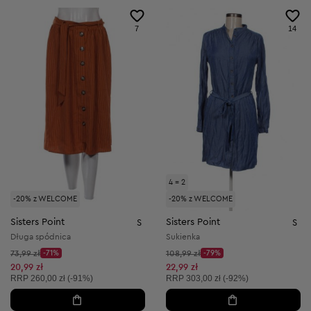
7
14
4 = 2
-20% z WELCOME
-20% z WELCOME
Sisters Point
Sisters Point
S
S
Długa spódnica
Sukienka
Cena początkowa:
Cena początkowa:
73,99 zł
-71%
108,99 zł
-79%
Discount Price:
Discount Price:
Obniżona cena:
Obniżona cena:
20,99 zł
22,99 zł
Cena sugerowana:
Cena sugerowana:
RRP
260,00 zł (-91%)
RRP
303,00 zł (-92%)