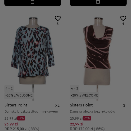
3
4
4 = 2
4 = 2
-20% z WELCOME
-20% z WELCOME
Sisters Point
Sisters Point
XL
S
Damska bluzka z długim rękawem
Damska bluzka bez rękawów
Cena początkowa:
Cena początkowa:
25,99 zł
-7%
25,99 zł
-11%
Discount Price:
Discount Price:
Obniżona cena:
Obniżona cena:
23,99 zł
22,99 zł
Cena sugerowana:
Cena sugerowana:
RRP
215,00 zł (-88%)
RRP
172,00 zł (-86%)