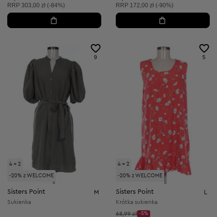
Cena sugerowana:
Cena sugerowana:
RRP
303,00 zł (-84%)
RRP
172,00 zł (-90%)
9
5
4 = 2
4 = 2
-20% z WELCOME
-20% z WELCOME
Sisters Point
Sisters Point
M
L
Sukienka
Krótka sukienka
Cena początkowa:
68,99 zł
-5%