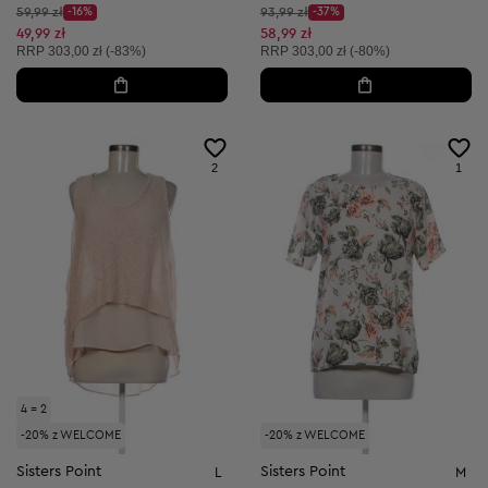
Cena początkowa:
Cena początkowa:
59,99 zł
-16%
93,99 zł
-37%
Discount Price:
Discount Price:
Obniżona cena:
Obniżona cena:
49,99 zł
58,99 zł
Cena sugerowana:
Cena sugerowana:
RRP
303,00 zł (-83%)
RRP
303,00 zł (-80%)
2
1
4 = 2
-20% z WELCOME
-20% z WELCOME
Sisters Point
Sisters Point
L
M