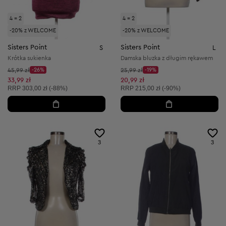
4 = 2
4 = 2
-20% z WELCOME
-20% z WELCOME
Sisters Point
Sisters Point
S
L
Krótka sukienka
Damska bluzka z długim rękawem
Cena początkowa:
Cena początkowa:
45,99 zł
-26%
25,99 zł
-19%
Discount Price:
Discount Price:
Obniżona cena:
Obniżona cena:
33,99 zł
20,99 zł
Cena sugerowana:
Cena sugerowana:
RRP
303,00 zł (-88%)
RRP
215,00 zł (-90%)
3
3