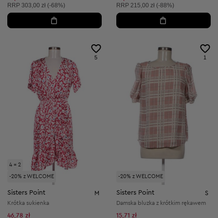
Cena sugerowana:
Cena sugerowana:
RRP
303,00 zł (-68%)
RRP
215,00 zł (-88%)
5
1
4 = 2
-20% z WELCOME
-20% z WELCOME
Sisters Point
Sisters Point
M
S
Krótka sukienka
Damska bluzka z krótkim rękawem
46,78 zł
15,71 zł