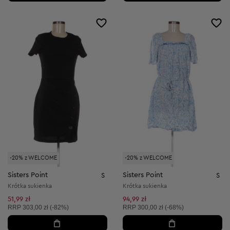
-20% z WELCOME
-20% z WELCOME
Sisters Point
Sisters Point
S
S
Krótka sukienka
Krótka sukienka
51,99 zł
94,99 zł
Cena sugerowana:
Cena sugerowana:
RRP
303,00 zł (-82%)
RRP
300,00 zł (-68%)