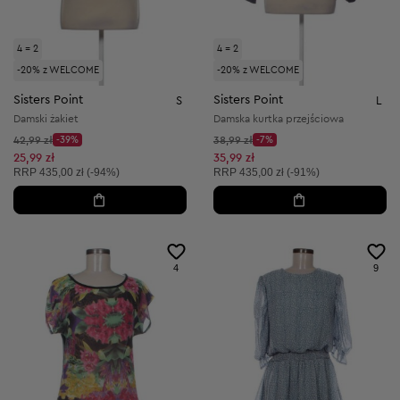
4 = 2
4 = 2
-20% z WELCOME
-20% z WELCOME
Sisters Point
Sisters Point
S
L
Damski żakiet
Damska kurtka przejściowa
Cena początkowa:
Cena początkowa:
42,99 zł
-39%
38,99 zł
-7%
Discount Price:
Discount Price:
Obniżona cena:
Obniżona cena:
25,99 zł
35,99 zł
Cena sugerowana:
Cena sugerowana:
RRP
435,00 zł (-94%)
RRP
435,00 zł (-91%)
4
9