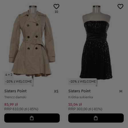
10
4 = 2
-20% z WELCOME
-20% z WELCOME
Sisters Point
Sisters Point
XS
M
Trencz damski
Krótka sukienka
85,99 zł
55,04 zł
Cena sugerowana:
Cena sugerowana:
RRP
610,00 zł (-85%)
RRP
303,00 zł (-81%)