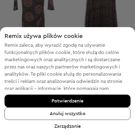
Remix używa plików cookie
4 = 2
4 = 2
Remix zaleca, aby wyrazić zgodę na używanie
-20% z WELCOME
-20% z WELCOME
funkcjonalnych plików cookie, które służą do celów
Sisters Point
Sisters Point
XS
S
marketingowych oraz analitycznych i są dostarczane
Krótka sukienka
Długa spódnica
przez nas oraz naszych partnerów marketingowych i
Cena początkowa:
Cena początkowa:
29,99 zł
-26%
50,99 zł
-25%
Discount Price:
Discount Price:
analityków. Te pliki cookie służą do personalizowania
Obniżona cena:
Obniżona cena:
21,99 zł
37,99 zł
Cena sugerowana:
Cena sugerowana:
RRP
303,00 zł (-92%)
RRP
260,00 zł (-85%)
treści i reklam oraz analizowania odwiedzin na stronie
oraz aplikacji - informacje, które pomagają nam
pokazywać Tobie produkty, które Tobie się spodobają.
Potwierdzenie
Jeśli się zgadzasz, potwierdź, klikając przycisk „Tak,
zgadzam się”.
1
6
Anuluj wszystko
Aby uzyskać więcej informacji, kliknij „Chcę uzyskać
Zarządzanie
więcej informacji” lub przejdź do „Polityki prywatności i