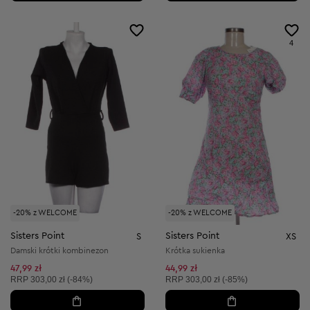
4
-20% z WELCOME
-20% z WELCOME
Sisters Point
Sisters Point
S
XS
Damski krótki kombinezon
Krótka sukienka
47,99 zł
44,99 zł
Cena sugerowana:
Cena sugerowana:
RRP
303,00 zł (-84%)
RRP
303,00 zł (-85%)