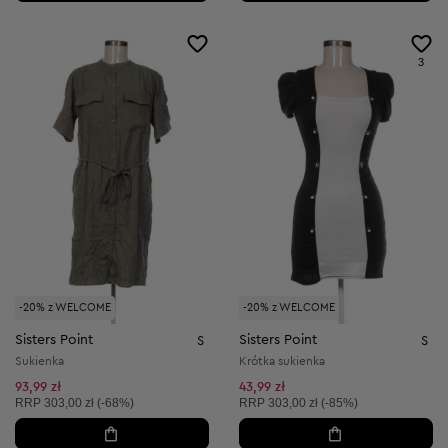
3
-20% z WELCOME
-20% z WELCOME
Sisters Point
Sisters Point
S
S
Sukienka
Krótka sukienka
93,99 zł
43,99 zł
Cena sugerowana:
Cena sugerowana:
RRP
303,00 zł (-68%)
RRP
303,00 zł (-85%)