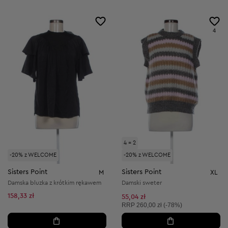
4
4 = 2
-20% z WELCOME
-20% z WELCOME
Sisters Point
Sisters Point
M
XL
Damska bluzka z krótkim rękawem
Damski sweter
158,33 zł
55,04 zł
Cena sugerowana:
RRP
260,00 zł (-78%)