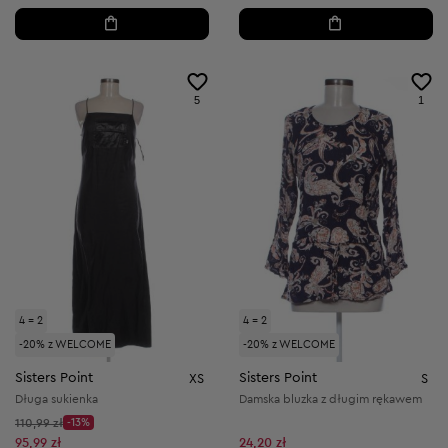
5
1
4 = 2
4 = 2
-20% z WELCOME
-20% z WELCOME
Sisters Point
Sisters Point
XS
S
Długa sukienka
Damska bluzka z długim rękawem
Cena początkowa:
110,99 zł
-13%
Discount Price:
Obniżona cena:
95,99 zł
24,20 zł