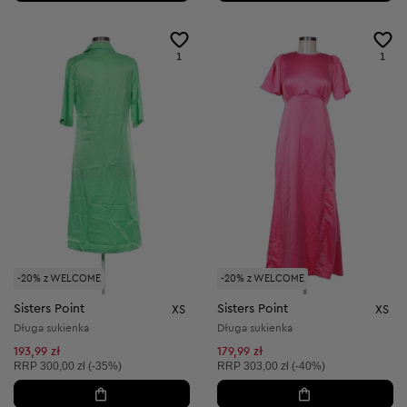
1
1
-20% z WELCOME
-20% z WELCOME
Sisters Point
Sisters Point
XS
XS
Długa sukienka
Długa sukienka
193,99 zł
179,99 zł
Cena sugerowana:
Cena sugerowana:
RRP
300,00 zł (-35%)
RRP
303,00 zł (-40%)