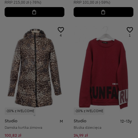
Cena sugerowana:
Cena sugerowana:
RRP
215,00 zł (-76%)
RRP
101,00 zł (-59%)
4
1
-20% z WELCOME
-20% z WELCOME
Studio
Studio
M
12-13y
Damska kurtka zimowa
Bluzka dziecięca
100,82 zł
24,99 zł