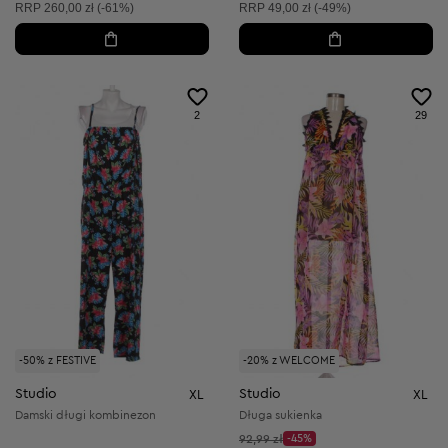
Cena sugerowana:
Cena sugerowana:
RRP
260,00 zł (-61%)
RRP
49,00 zł (-49%)
2
29
-50% z FESTIVE
-20% z WELCOME
Studio
Studio
XL
XL
Damski długi kombinezon
Długa sukienka
Cena początkowa:
92,99 zł
-45%
Discount Price: