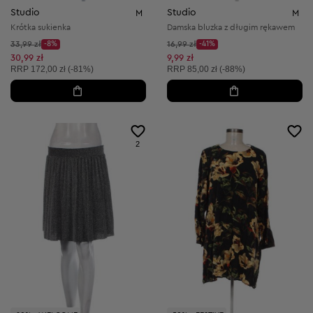
Studio
Studio
M
M
Krótka sukienka
Damska bluzka z długim rękawem
Cena początkowa:
Cena początkowa:
33,99 zł
-8%
16,99 zł
-41%
Discount Price:
Discount Price:
Obniżona cena:
Obniżona cena:
30,99 zł
9,99 zł
Cena sugerowana:
Cena sugerowana:
RRP
172,00 zł (-81%)
RRP
85,00 zł (-88%)
2