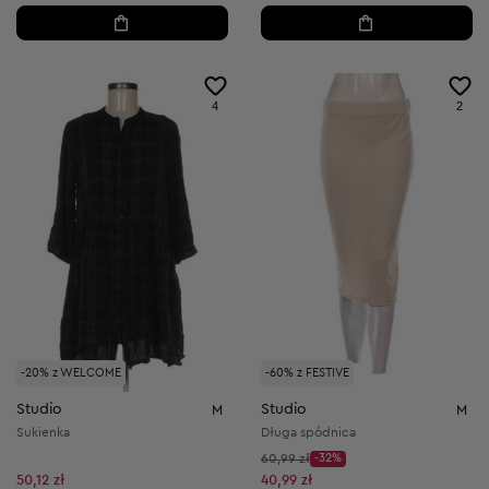
4
2
-20% z WELCOME
-60% z FESTIVE
Studio
Studio
M
M
Sukienka
Długa spódnica
Cena początkowa:
60,99 zł
-32%
Discount Price:
Obniżona cena:
50,12 zł
40,99 zł