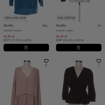
-20% z WELCOME
-50% z FESTIVE
Studio
Studio
XXL
M
Damski sweter
Sweter męski
42,34 zł
24,99 zł
Cena sugerowana:
Cena sugerowana:
RRP
127,00 zł (-66%)
RRP
154,00 zł (-83%)
2
1