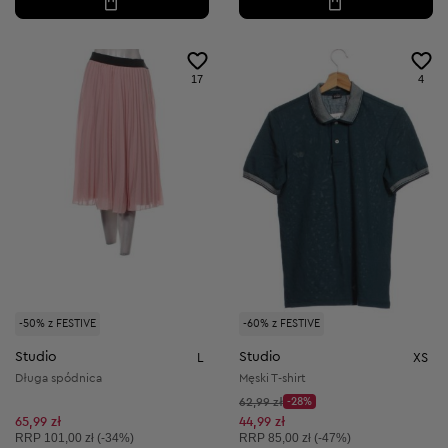
17
4
-50% z FESTIVE
-60% z FESTIVE
Studio
Studio
L
XS
Długa spódnica
Męski T-shirt
Cena początkowa:
62,99 zł
-28%
Discount Price:
Obniżona cena:
65,99 zł
44,99 zł
Cena sugerowana:
Cena sugerowana:
RRP
101,00 zł (-34%)
RRP
85,00 zł (-47%)