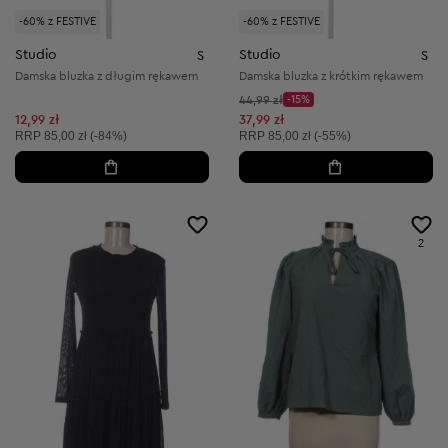
-60% z FESTIVE
-60% z FESTIVE
Studio
Studio
S
S
Damska bluzka z długim rękawem
Damska bluzka z krótkim rękawem
Cena początkowa:
44,99 zł
-15%
Discount Price:
Obniżona cena:
12,99 zł
37,99 zł
Cena sugerowana:
Cena sugerowana:
RRP
85,00 zł (-84%)
RRP
85,00 zł (-55%)
2