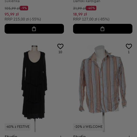
Sukienka
Damski kardigan
Cena początkowa:
Cena początkowa:
105,99 zł
-9%
31,99 zł
-40%
Discount Price:
Discount Price:
Obniżona cena:
Obniżona cena:
95,99 zł
18,99 zł
Cena sugerowana:
Cena sugerowana:
RRP
215,00 zł (-55%)
RRP
127,00 zł (-85%)
10
1
-60% z FESTIVE
-20% z WELCOME