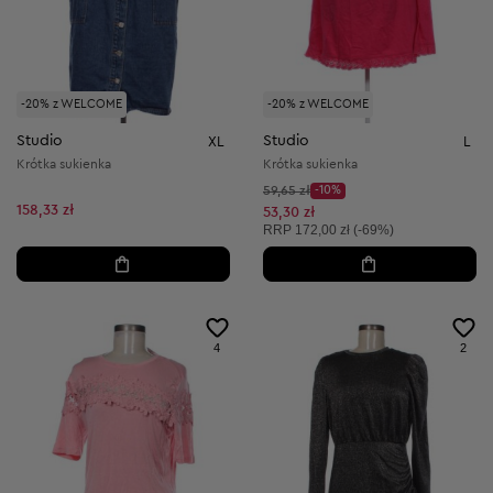
-20% z WELCOME
-20% z WELCOME
Studio
Studio
XL
L
Krótka sukienka
Krótka sukienka
Cena początkowa:
59,65 zł
-10%
Discount Price:
158,33 zł
Obniżona cena:
53,30 zł
Cena sugerowana:
RRP
172,00 zł (-69%)
4
2