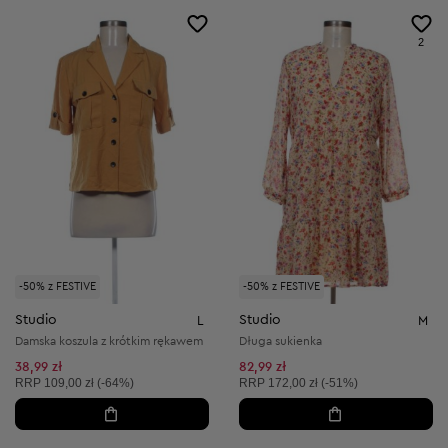
2
-50% z FESTIVE
-50% z FESTIVE
Studio
Studio
L
M
Damska koszula z krótkim rękawem
Długa sukienka
38,99 zł
82,99 zł
Cena sugerowana:
Cena sugerowana:
RRP
109,00 zł (-64%)
RRP
172,00 zł (-51%)