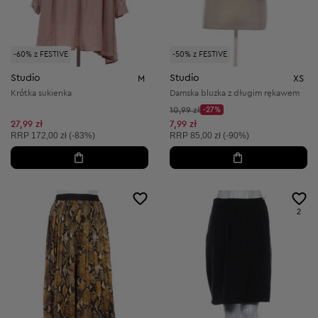
-60% z FESTIVE
-50% z FESTIVE
Studio
Studio
M
XS
Krótka sukienka
Damska bluzka z długim rękawem
Cena początkowa:
10,99 zł
-27%
Discount Price:
Obniżona cena:
27,99 zł
7,99 zł
Cena sugerowana:
Cena sugerowana:
RRP
172,00 zł (-83%)
RRP
85,00 zł (-90%)
2