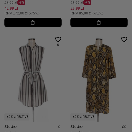
Cena początkowa:
Cena początkowa:
46,99 zł
-8%
25,99 zł
-7%
Discount Price:
Discount Price:
Obniżona cena:
Obniżona cena:
42,99 zł
23,99 zł
Cena sugerowana:
Cena sugerowana:
RRP
172,00 zł (-75%)
RRP
85,00 zł (-71%)
5
-60% z FESTIVE
-60% z FESTIVE
Studio
Studio
S
XS