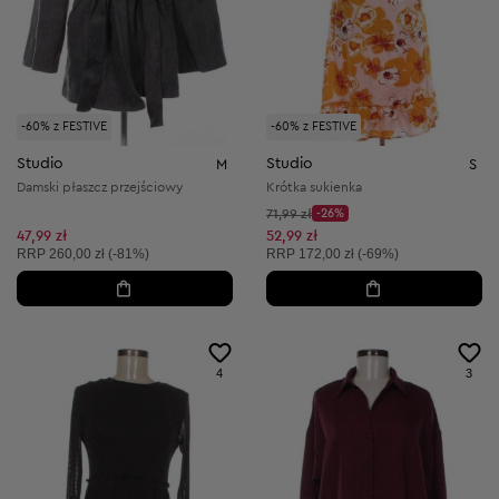
-60% z FESTIVE
-60% z FESTIVE
Studio
Studio
M
S
Damski płaszcz przejściowy
Krótka sukienka
Cena początkowa:
71,99 zł
-26%
Discount Price:
Obniżona cena:
47,99 zł
52,99 zł
Cena sugerowana:
Cena sugerowana:
RRP
260,00 zł (-81%)
RRP
172,00 zł (-69%)
4
3