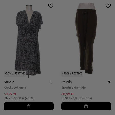
-50% z FESTIVE
-50% z FESTIVE
Studio
Studio
L
S
Krótka sukienka
Spodnie damskie
50,99 zł
60,99 zł
Cena sugerowana:
Cena sugerowana:
RRP
172,00 zł (-70%)
RRP
127,00 zł (-51%)