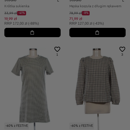
Studio
Studio
L
L
Krótka sukienka
Męska koszula z długim rękawem
Cena początkowa:
Cena początkowa:
33,99 zł
-41%
78,99 zł
-8%
Discount Price:
Discount Price:
Obniżona cena:
Obniżona cena:
19,99 zł
71,99 zł
Cena sugerowana:
Cena sugerowana:
RRP
172,00 zł (-88%)
RRP
127,00 zł (-43%)
1
3
-60% z FESTIVE
-60% z FESTIVE