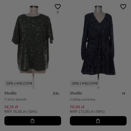
2
-20% z WELCOME
-20% z WELCOME
Studio
Studio
XXL
M
T-shirt damski
Krótka sukienka
52,53 zł
70,00 zł
Cena sugerowana:
Cena sugerowana:
RRP
76,00 zł (-30%)
RRP
172,00 zł (-59%)