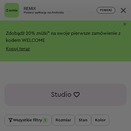
×
REMIX
POBIERZ
Pobierz aplikację na Androida
×
Zdobądź
20%
zniżki*
na swoje pierwsze zamówienie z
kodem WELCOME
Kupuj teraz
Studio
Wszystkie filtry
Rozmiar
Stan
Kolor
1