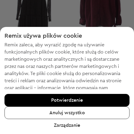
Remix używa plików cookie
-60% z FESTIVE
-60% z FESTIVE
Remix zaleca, aby wyrazić zgodę na używanie
Studio
Studio
XS
XL
funkcjonalnych plików cookie, które służą do celów
Krótka sukienka
Damska koszula z długim rękawem
marketingowych oraz analitycznych i są dostarczane
19,99 zł
26,99 zł
przez nas oraz naszych partnerów marketingowych i
Cena sugerowana:
Cena sugerowana:
RRP
172,00 zł (-88%)
RRP
109,00 zł (-75%)
analityków. Te pliki cookie służą do personalizowania
treści i reklam oraz analizowania odwiedzin na stronie
oraz aplikacji - informacje, które pomagają nam
pokazywać Tobie produkty, które Tobie się spodobają.
Potwierdzenie
9
Jeśli się zgadzasz, potwierdź, klikając przycisk „Tak,
zgadzam się”.
Anuluj wszystko
Aby uzyskać więcej informacji, kliknij „Chcę uzyskać
Zarządzanie
więcej informacji” lub przejdź do „Polityki prywatności i