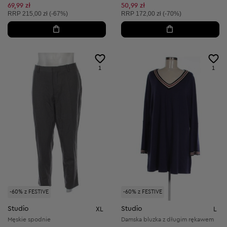
Obniżona cena:
69,99 zł
50,99 zł
Cena sugerowana:
Cena sugerowana:
RRP
215,00 zł (-67%)
RRP
172,00 zł (-70%)
1
1
-60% z FESTIVE
-60% z FESTIVE
Studio
Studio
XL
L
Męskie spodnie
Damska bluzka z długim rękawem