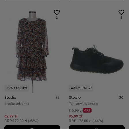
1
8
-50% z FESTIVE
-40% z FESTIVE
Studio
Studio
M
39
Krótka sukienka
Tenisówki damskie
Cena początkowa:
110,99 zł
-13%
Discount Price:
Obniżona cena:
62,99 zł
95,99 zł
Cena sugerowana:
Cena sugerowana:
RRP
172,00 zł (-63%)
RRP
172,00 zł (-44%)