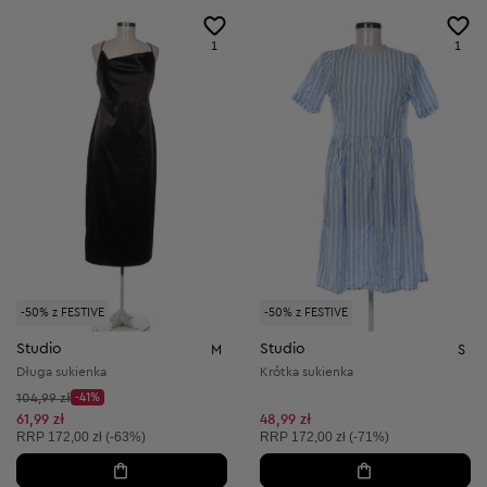
1
1
-50% z FESTIVE
-50% z FESTIVE
Studio
Studio
M
S
Długa sukienka
Krótka sukienka
Cena początkowa:
104,99 zł
-41%
Discount Price:
Obniżona cena:
61,99 zł
48,99 zł
Cena sugerowana:
Cena sugerowana:
RRP
172,00 zł (-63%)
RRP
172,00 zł (-71%)