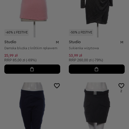
-60% z FESTIVE
-50% z FESTIVE
Studio
Studio
M
M
Damska bluzka z krótkim rękawem
Sukienka wizytowa
25,99 zł
53,99 zł
Cena sugerowana:
Cena sugerowana:
RRP
85,00 zł (-69%)
RRP
260,00 zł (-79%)
2