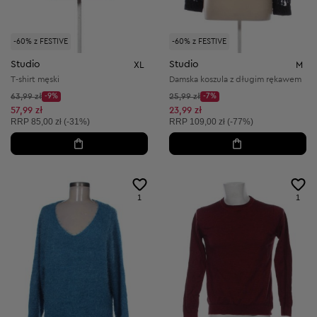
-60% z FESTIVE
-60% z FESTIVE
Studio
Studio
XL
M
T-shirt męski
Damska koszula z długim rękawem
Cena początkowa:
Cena początkowa:
63,99 zł
-9%
25,99 zł
-7%
Discount Price:
Discount Price:
Obniżona cena:
Obniżona cena:
57,99 zł
23,99 zł
Cena sugerowana:
Cena sugerowana:
RRP
85,00 zł (-31%)
RRP
109,00 zł (-77%)
1
1