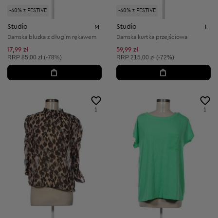
-60% z FESTIVE
-60% z FESTIVE
Studio
Studio
M
L
Damska bluzka z długim rękawem
Damska kurtka przejściowa
17,99 zł
59,99 zł
Cena sugerowana:
Cena sugerowana:
RRP
85,00 zł (-78%)
RRP
215,00 zł (-72%)
1
1