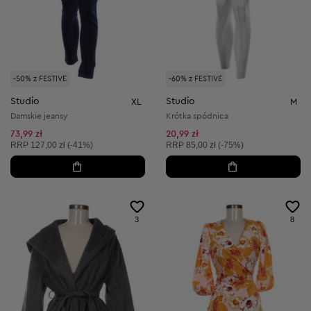
-50% z FESTIVE
-60% z FESTIVE
Studio
Studio
XL
M
Damskie jeansy
Krótka spódnica
73,99 zł
20,99 zł
Cena sugerowana:
Cena sugerowana:
RRP
127,00 zł (-41%)
RRP
85,00 zł (-75%)
3
8