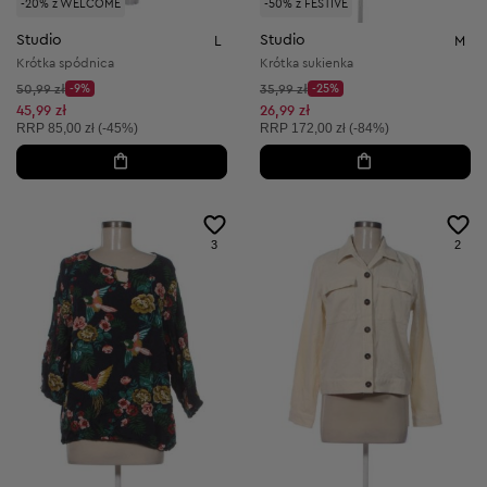
-20% z WELCOME
-50% z FESTIVE
Studio
Studio
L
M
Krótka spódnica
Krótka sukienka
Cena początkowa:
Cena początkowa:
50,99 zł
-9%
35,99 zł
-25%
Discount Price:
Discount Price:
Obniżona cena:
Obniżona cena:
45,99 zł
26,99 zł
Cena sugerowana:
Cena sugerowana:
RRP
85,00 zł (-45%)
RRP
172,00 zł (-84%)
3
2