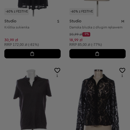
-60% z FESTIVE
-60% z FESTIVE
Studio
Studio
S
M
Krótka sukienka
Damska bluzka z długim rękawem
Cena początkowa:
20,99 zł
-9%
Discount Price:
Obniżona cena:
30,99 zł
18,99 zł
Cena sugerowana:
Cena sugerowana:
RRP
172,00 zł (-81%)
RRP
85,00 zł (-77%)
1
1