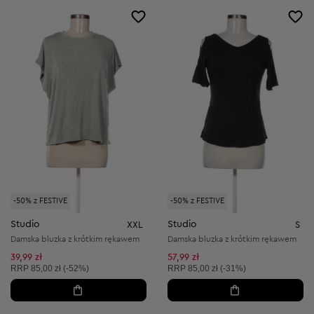
-50% z FESTIVE
-50% z FESTIVE
Studio
Studio
XXL
S
Damska bluzka z krótkim rękawem
Damska bluzka z krótkim rękawem
39,99 zł
57,99 zł
Cena sugerowana:
Cena sugerowana:
RRP
85,00 zł (-52%)
RRP
85,00 zł (-31%)