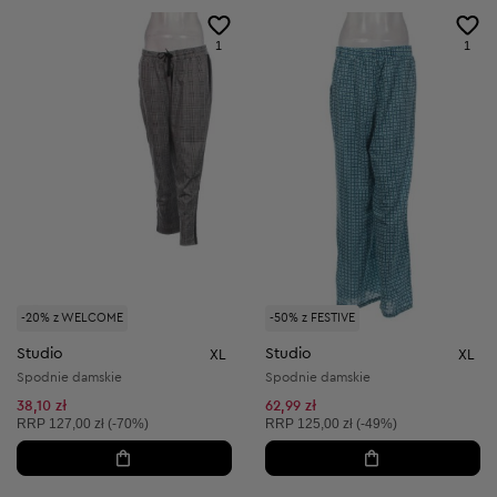
1
1
-20% z WELCOME
-50% z FESTIVE
Studio
Studio
XL
XL
Spodnie damskie
Spodnie damskie
38,10 zł
62,99 zł
Cena sugerowana:
Cena sugerowana:
RRP
127,00 zł (-70%)
RRP
125,00 zł (-49%)