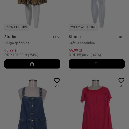
-60% z FESTIVE
-20% z WELCOME
Studio
Studio
XXS
XL
Długa spódnica
Krótka spódnica
45,99 zł
44,99 zł
Cena sugerowana:
Cena sugerowana:
RRP
101,00 zł (-54%)
RRP
85,00 zł (-47%)
20
3