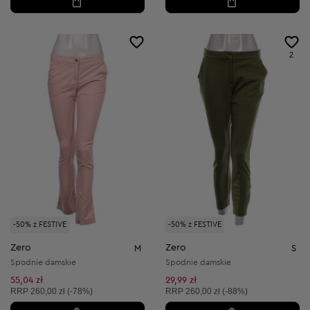
2
-50% z FESTIVE
-50% z FESTIVE
Zero
Zero
M
S
Spodnie damskie
Spodnie damskie
55,04 zł
29,99 zł
Cena sugerowana:
Cena sugerowana:
RRP
260,00 zł (-78%)
RRP
260,00 zł (-88%)