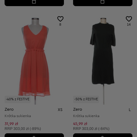
8
14
-40% z FESTIVE
-50% z FESTIVE
Zero
Zero
XS
L
Krótka sukienka
Krótka sukienka
31,99 zł
45,99 zł
Cena sugerowana:
Cena sugerowana:
RRP
303,00 zł (-89%)
RRP
303,00 zł (-84%)