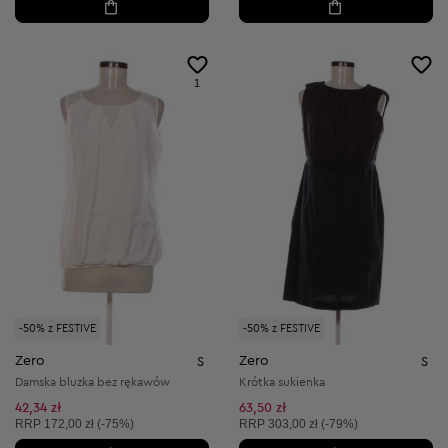
1
-50% z FESTIVE
-50% z FESTIVE
Zero
Zero
S
S
Damska bluzka bez rękawów
Krótka sukienka
42,34 zł
63,50 zł
Cena sugerowana:
Cena sugerowana:
RRP
172,00 zł (-75%)
RRP
303,00 zł (-79%)