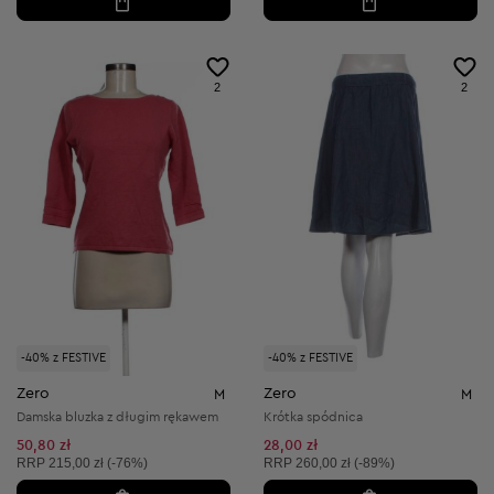
2
2
-40% z FESTIVE
-40% z FESTIVE
Zero
Zero
M
M
Damska bluzka z długim rękawem
Krótka spódnica
50,80 zł
28,00 zł
Cena sugerowana:
Cena sugerowana:
RRP
215,00 zł (-76%)
RRP
260,00 zł (-89%)