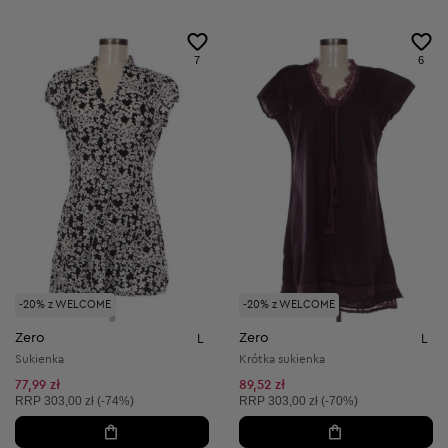
7
6
-20% z WELCOME
-20% z WELCOME
Zero
Zero
L
L
Sukienka
Krótka sukienka
77,99 zł
89,52 zł
Cena sugerowana:
Cena sugerowana:
RRP
303,00 zł (-74%)
RRP
303,00 zł (-70%)