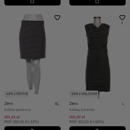
1
-40% z FESTIVE
-20% z WELCOME
Zero
Zero
XL
L
Krótka spódnica
Krótka sukienka
201,63 zł
100,99 zł
Cena sugerowana:
Cena sugerowana:
RRP
260,00 zł (-22%)
RRP
303,00 zł (-66%)