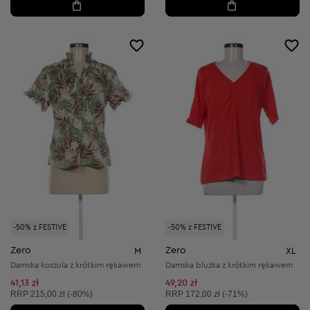
-50% z FESTIVE
-50% z FESTIVE
Zero
Zero
M
XL
Damska koszula z krótkim rękawem
Damska bluzka z krótkim rękawem
41,13 zł
49,20 zł
Cena sugerowana:
Cena sugerowana:
RRP
215,00 zł (-80%)
RRP
172,00 zł (-71%)