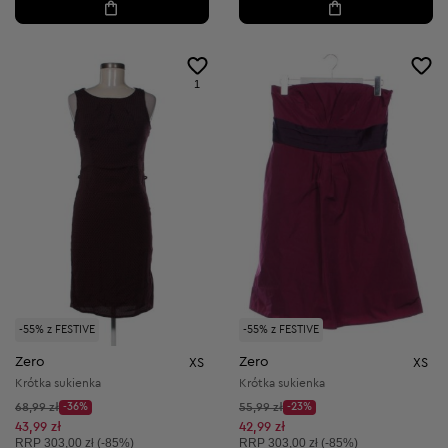
1
-55% z FESTIVE
-55% z FESTIVE
Zero
Zero
XS
XS
Krótka sukienka
Krótka sukienka
Cena początkowa:
Cena początkowa:
68,99 zł
-36%
55,99 zł
-23%
Discount Price:
Discount Price:
Obniżona cena:
Obniżona cena:
43,99 zł
42,99 zł
Cena sugerowana:
Cena sugerowana:
RRP
303,00 zł (-85%)
RRP
303,00 zł (-85%)