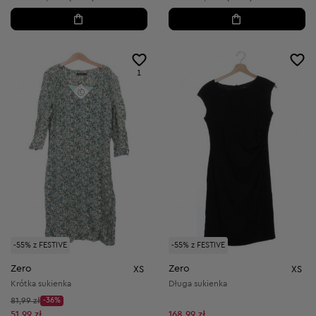
1
-55% z FESTIVE
-55% z FESTIVE
Zero
Zero
XS
XS
Krótka sukienka
Długa sukienka
Cena początkowa:
81,99 zł
-36%
Discount Price:
Obniżona cena:
51,99 zł
168,99 zł