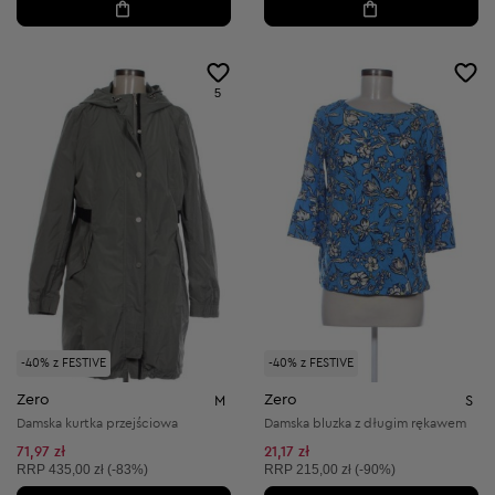
5
-40% z FESTIVE
-40% z FESTIVE
Zero
Zero
M
S
Damska kurtka przejściowa
Damska bluzka z długim rękawem
71,97 zł
21,17 zł
Cena sugerowana:
Cena sugerowana:
RRP
435,00 zł (-83%)
RRP
215,00 zł (-90%)