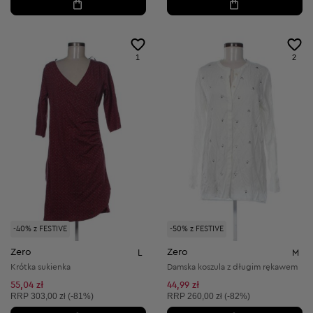
1
2
-40% z FESTIVE
-50% z FESTIVE
Zero
Zero
L
M
Krótka sukienka
Damska koszula z długim rękawem
55,04 zł
44,99 zł
Cena sugerowana:
Cena sugerowana:
RRP
303,00 zł (-81%)
RRP
260,00 zł (-82%)