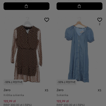
2
-55% z FESTIVE
-55% z FESTIVE
Zero
Zero
XS
XS
Krótka sukienka
Sukienka
122,99 zł
122,99 zł
Cena sugerowana:
Cena sugerowana:
RRP
300,00 zł (-59%)
RRP
300,00 zł (-59%)