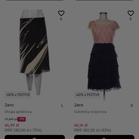
6
5
-60% z FESTIVE
-40% z FESTIVE
Zero
Zero
L
S
Długa spódnica
Sukienka wizytowa
Cena początkowa:
71,99 zł
-9%
Discount Price:
Obniżona cena:
64,99 zł
66,14 zł
Cena sugerowana:
Cena sugerowana:
RRP
260,00 zł (-75%)
RRP
392,00 zł (-83%)