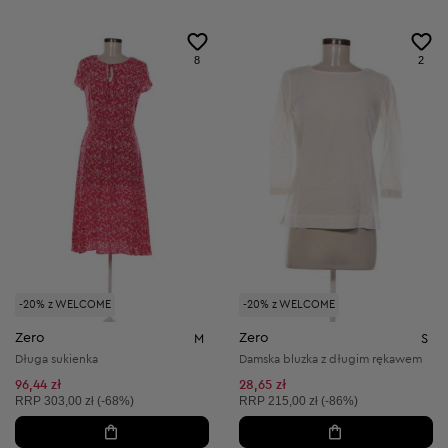
8
2
-20% z WELCOME
-20% z WELCOME
Zero
Zero
M
S
Długa sukienka
Damska bluzka z długim rękawem
96,44 zł
28,65 zł
Cena sugerowana:
Cena sugerowana:
RRP
303,00 zł (-68%)
RRP
215,00 zł (-86%)