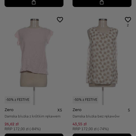
2
-50% z FESTIVE
-50% z FESTIVE
Zero
Zero
XS
S
Damska bluzka z krótkim rękawem
Damska bluzka bez rękawów
26,62 zł
43,55 zł
Cena sugerowana:
Cena sugerowana:
RRP
172,00 zł (-84%)
RRP
172,00 zł (-74%)