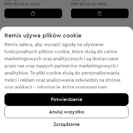
Cena sugerowana:
Cena sugerowana:
RRP
303,00 zł (-82%)
RRP
303,00 zł (-44%)
Remix używa plików cookie
5
Remix zaleca, aby wyrazić zgodę na używanie
funkcjonalnych plików cookie, które służą do celów
marketingowych oraz analitycznych i są dostarczane
przez nas oraz naszych partnerów marketingowych i
analityków. Te pliki cookie służą do personalizowania
treści i reklam oraz analizowania odwiedzin na stronie
oraz aplikacji - informacje, które pomagają nam
pokazywać Tobie produkty, które Tobie się spodobają.
Potwierdzenie
Jeśli się zgadzasz, potwierdź, klikając przycisk „Tak,
zgadzam się”.
-55% z FESTIVE
-50% z FESTIVE
Anuluj wszystko
Aby uzyskać więcej informacji, kliknij „Chcę uzyskać
Zero
Zero
XS
XL
Zarządzanie
Krótka sukienka
Damska bluzka z krótkim rękawem
więcej informacji” lub przejdź do „Polityki prywatności i
119,99 zł
50,80 zł