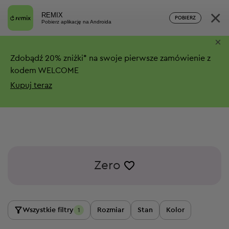
×
REMIX
POBIERZ
Pobierz aplikację na Androida
×
Zdobądź
20%
zniżki*
na swoje pierwsze zamówienie z
kodem WELCOME
Kupuj teraz
Zero
Wszystkie filtry
Rozmiar
Stan
Kolor
1