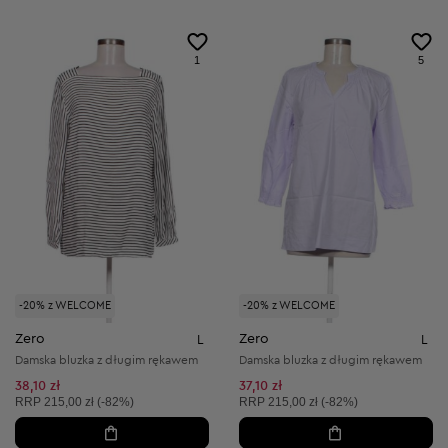
1
5
-20% z WELCOME
-20% z WELCOME
Zero
Zero
L
L
Damska bluzka z długim rękawem
Damska bluzka z długim rękawem
38,10 zł
37,10 zł
Cena sugerowana:
Cena sugerowana:
RRP
215,00 zł (-82%)
RRP
215,00 zł (-82%)