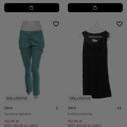
-55% z FESTIVE
-55% z FESTIVE
Zero
Zero
S
XS
Spodnie damskie
Krótka sukienka
134,99 zł
137,99 zł
Cena sugerowana:
Cena sugerowana:
RRP
260,00 zł (-48%)
RRP
303,00 zł (-54%)