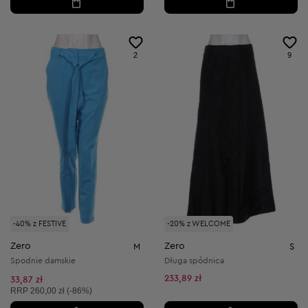
2
9
-40% z FESTIVE
-20% z WELCOME
Zero
Zero
M
S
Spodnie damskie
Długa spódnica
233,89 zł
33,87 zł
Cena sugerowana:
RRP
260,00 zł (-86%)