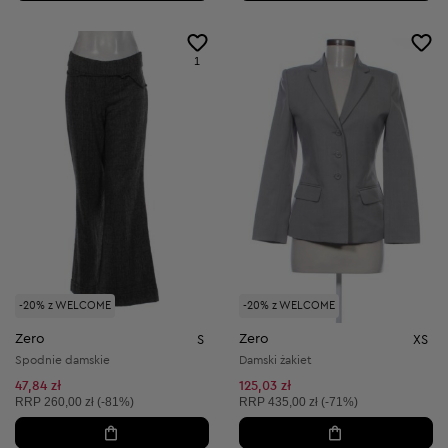
1
-20% z WELCOME
-20% z WELCOME
Zero
Zero
S
XS
Spodnie damskie
Damski żakiet
47,84 zł
125,03 zł
Cena sugerowana:
Cena sugerowana:
RRP
260,00 zł (-81%)
RRP
435,00 zł (-71%)