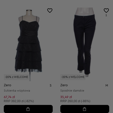
1
-20% z WELCOME
-20% z WELCOME
Zero
Zero
S
M
Sukienka wizytowa
Spodnie damskie
67,74 zł
35,49 zł
Cena sugerowana:
Cena sugerowana:
RRP
392,00 zł (-82%)
RRP
260,00 zł (-86%)