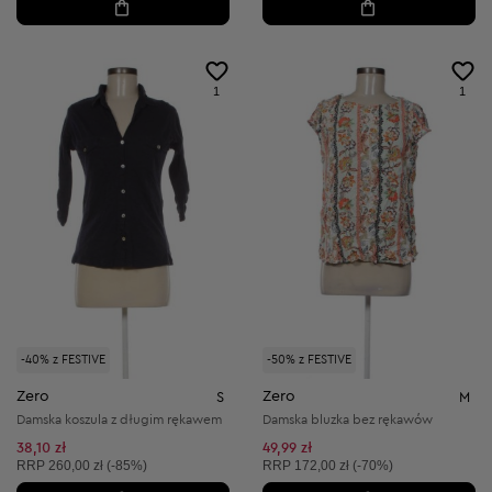
1
1
-40% z FESTIVE
-50% z FESTIVE
Zero
Zero
S
M
Damska koszula z długim rękawem
Damska bluzka bez rękawów
38,10 zł
49,99 zł
Cena sugerowana:
Cena sugerowana:
RRP
260,00 zł (-85%)
RRP
172,00 zł (-70%)