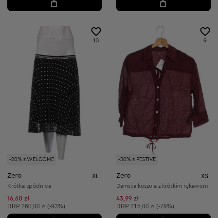
13
6
-20% z WELCOME
-50% z FESTIVE
Zero
Zero
XL
XS
Krótka spódnica
Damska koszula z krótkim rękawem
16,60 zł
43,99 zł
Cena sugerowana:
Cena sugerowana:
RRP
260,00 zł (-93%)
RRP
215,00 zł (-79%)