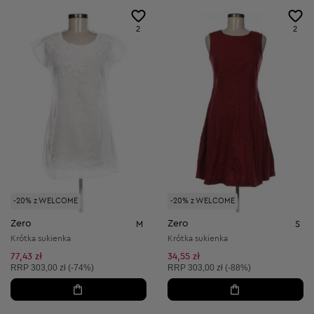
2
2
-20% z WELCOME
-20% z WELCOME
Zero
Zero
M
S
Krótka sukienka
Krótka sukienka
77,43 zł
34,55 zł
Cena sugerowana:
Cena sugerowana:
RRP
303,00 zł (-74%)
RRP
303,00 zł (-88%)