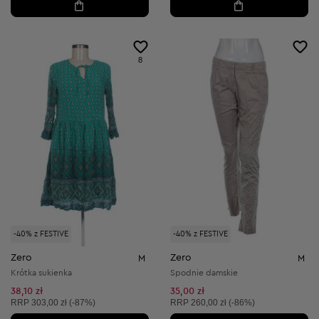
8
-40% z FESTIVE
-40% z FESTIVE
Zero
Zero
M
M
Krótka sukienka
Spodnie damskie
38,10 zł
35,00 zł
Cena sugerowana:
Cena sugerowana:
RRP
303,00 zł (-87%)
RRP
260,00 zł (-86%)