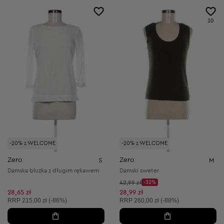
10
-20% z WELCOME
-20% z WELCOME
Zero
Zero
S
M
Damska bluzka z długim rękawem
Damski sweter
Cena początkowa:
42,99 zł
-32%
Discount Price:
Obniżona cena:
28,65 zł
28,99 zł
Cena sugerowana:
Cena sugerowana:
RRP
215,00 zł (-86%)
RRP
260,00 zł (-88%)