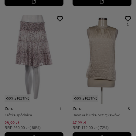
1
-50% z FESTIVE
-50% z FESTIVE
Zero
Zero
L
S
Krótka spódnica
Damska bluzka bez rękawów
28,99 zł
47,99 zł
Cena sugerowana:
Cena sugerowana:
RRP
260,00 zł (-88%)
RRP
172,00 zł (-72%)