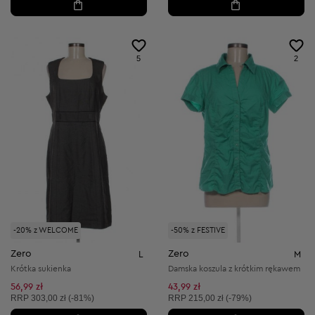
5
2
-20% z WELCOME
-50% z FESTIVE
Zero
Zero
L
M
Krótka sukienka
Damska koszula z krótkim rękawem
56,99 zł
43,99 zł
Cena sugerowana:
Cena sugerowana:
RRP
303,00 zł (-81%)
RRP
215,00 zł (-79%)