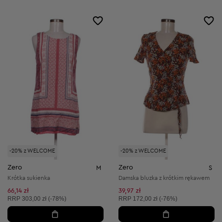
-20% z WELCOME
-20% z WELCOME
Zero
Zero
M
S
Krótka sukienka
Damska bluzka z krótkim rękawem
66,14 zł
39,97 zł
Cena sugerowana:
Cena sugerowana:
RRP
303,00 zł (-78%)
RRP
172,00 zł (-76%)