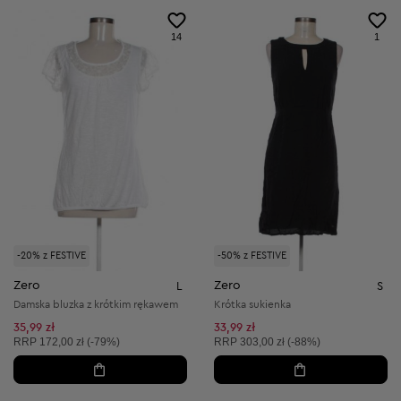
14
1
-20% z FESTIVE
-50% z FESTIVE
Zero
Zero
L
S
Damska bluzka z krótkim rękawem
Krótka sukienka
35,99 zł
33,99 zł
Cena sugerowana:
Cena sugerowana:
RRP
172,00 zł (-79%)
RRP
303,00 zł (-88%)