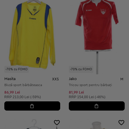
-70% cu FOMO
-70% cu FOMO
Masita
Jako
XXS
M
Bluză sport bărbăteasca
Tricou sport pentru bărbați
86,99 Lei
81,99 Lei
Preț recomandat:
Preț recomandat:
RRP
213,00 Lei (-59%)
RRP
154,00 Lei (-46%)
1