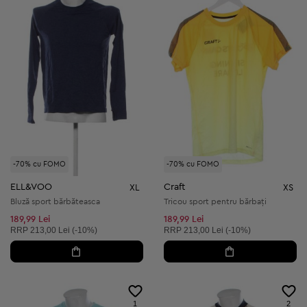
-70% cu FOMO
-70% cu FOMO
ELL&VOO
Craft
XL
XS
Bluză sport bărbăteasca
Tricou sport pentru bărbați
189,99 Lei
189,99 Lei
Preț recomandat:
Preț recomandat:
RRP
213,00 Lei (-10%)
RRP
213,00 Lei (-10%)
1
2