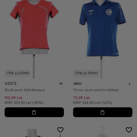
-70% cu FOMO
-70% cu FOMO
ASICS
Jako
M
L
Bluză sport bărbăteasca
Tricou sport pentru bărbați
110,99 Lei
72,99 Lei
Preț recomandat:
Preț recomandat:
RRP
320,00 Lei (-65%)
RRP
154,00 Lei (-52%)
1