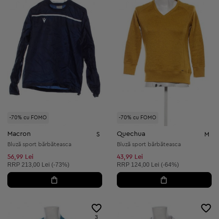
-70% cu FOMO
-70% cu FOMO
Macron
Quechua
S
M
Bluză sport bărbăteasca
Bluză sport bărbăteasca
56,99 Lei
43,99 Lei
Preț recomandat:
Preț recomandat:
RRP
213,00 Lei (-73%)
RRP
124,00 Lei (-64%)
3