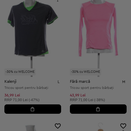
1
-30% cu WELCOME
-30% cu WELCOME
Kalenji
Fără marcă
L
M
Tricou sport pentru bărbați
Tricou sport pentru bărbați
36,99 Lei
43,99 Lei
Preț recomandat:
Preț recomandat:
RRP
71,00 Lei (-47%)
RRP
71,00 Lei (-38%)