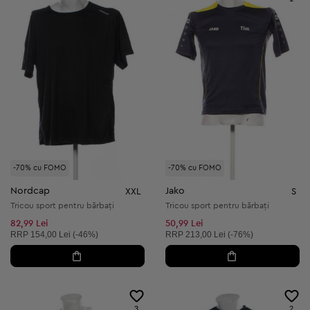
-70% cu FOMO
-70% cu FOMO
Nordcap
Jako
XXL
S
Tricou sport pentru bărbați
Tricou sport pentru bărbați
82,99 Lei
50,99 Lei
Preț recomandat:
Preț recomandat:
RRP
154,00 Lei (-46%)
RRP
213,00 Lei (-76%)
3
2