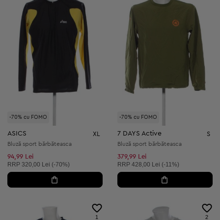
-70% cu FOMO
-70% cu FOMO
ASICS
7 DAYS Active
XL
S
Bluză sport bărbăteasca
Bluză sport bărbăteasca
94,99 Lei
379,99 Lei
Preț recomandat:
Preț recomandat:
RRP
320,00 Lei (-70%)
RRP
428,00 Lei (-11%)
1
2