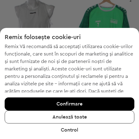
2
Remix folosește cookie-uri
Remix Vă recomandă să acceptați utilizarea cookie-urilor
funcționale, care sunt în scopuri de marketing și analitice
și sunt furnizate de noi și de partenerii noștri de
marketing și analiști. Aceste cookie-uri sunt utilizate
pentru a personaliza conținutul și reclamele și pentru a
-30% cu WELCOME
-30% cu WELCOME
analiza vizitele pe site - informații care ne ajută să vă
Craft
Jako
XL
L
arătăm produsele pe care le-ați dori. Dacă sunteți de
Maieu sport pentru bărbați
Tricou sport pentru bărbați
acord, vă rugăm să confirmați făcând clic pe butonul „Da,
116,99 Lei
49,99 Lei
Confirmare
sunt de acord”.
Preț recomandat:
Preț recomandat:
RRP
213,00 Lei (-45%)
RRP
157,00 Lei (-68%)
Ca să primiți mai multe informații, vă rugăm să apăsați
Anulează toate
"Аș vrea să primesc mai multe informații" sau vizitați
Control
"Politica de confidențialitate și cookie-uri". Setările de