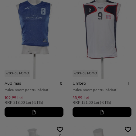
-70% cu FOMO
-70% cu FOMO
Audimas
Umbro
S
L
Maieu sport pentru bărbați
Maieu sport pentru bărbați
102,99 Lei
45,99 Lei
Preț recomandat:
Preț recomandat:
RRP
213,00 Lei (-51%)
RRP
121,00 Lei (-61%)
2