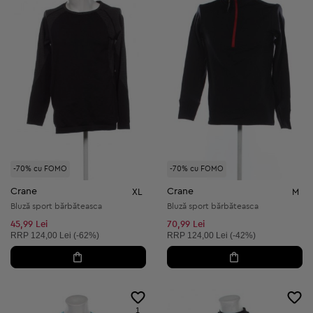
-70% cu FOMO
-70% cu FOMO
Crane
Crane
XL
M
Bluză sport bărbăteasca
Bluză sport bărbăteasca
45,99 Lei
70,99 Lei
Preț recomandat:
Preț recomandat:
RRP
124,00 Lei (-62%)
RRP
124,00 Lei (-42%)
1