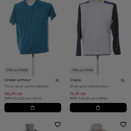
-70% cu FOMO
-70% cu FOMO
Under Armour
Crane
XL
XL
Tricou sport pentru bărbați
Bluză sport bărbăteasca
102,99 Lei
75,99 Lei
Preț recomandat:
Preț recomandat:
RRP
213,00 Lei (-51%)
RRP
124,00 Lei (-38%)