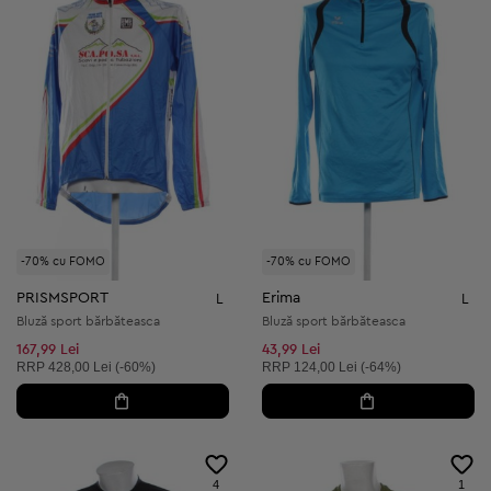
-70% cu FOMO
-70% cu FOMO
PRISMSPORT
Erima
L
L
Bluză sport bărbăteasca
Bluză sport bărbăteasca
167,99 Lei
43,99 Lei
Preț recomandat:
Preț recomandat:
RRP
428,00 Lei (-60%)
RRP
124,00 Lei (-64%)
4
1