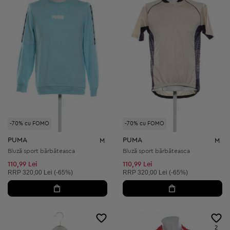
-70% cu FOMO
-70% cu FOMO
PUMA
PUMA
M
M
Bluză sport bărbăteasca
Bluză sport bărbăteasca
110,99 Lei
110,99 Lei
Preț recomandat:
Preț recomandat:
RRP
320,00 Lei (-65%)
RRP
320,00 Lei (-65%)
2