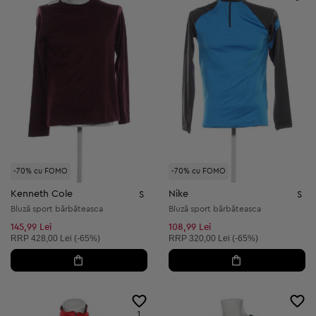
-70% cu FOMO
-70% cu FOMO
Kenneth Cole
Nike
S
S
Bluză sport bărbăteasca
Bluză sport bărbăteasca
145,99 Lei
108,99 Lei
Preț recomandat:
Preț recomandat:
RRP
428,00 Lei (-65%)
RRP
320,00 Lei (-65%)
1