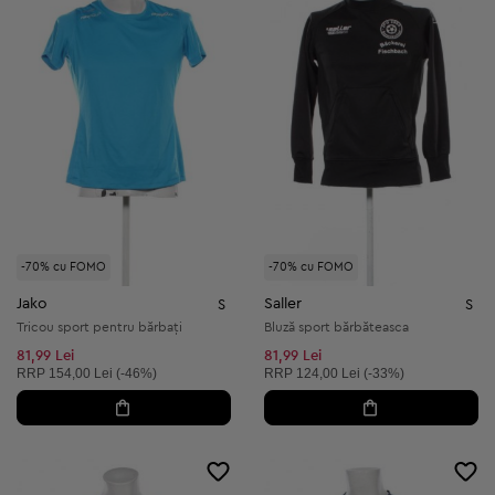
-70% cu FOMO
-70% cu FOMO
Jako
Saller
S
S
Tricou sport pentru bărbați
Bluză sport bărbăteasca
81,99 Lei
81,99 Lei
Preț recomandat:
Preț recomandat:
RRP
154,00 Lei (-46%)
RRP
124,00 Lei (-33%)