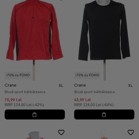
-70% cu FOMO
-70% cu FOMO
Crane
Crane
XL
XL
Bluză sport bărbăteasca
Bluză sport bărbăteasca
70,99 Lei
43,99 Lei
Preț recomandat:
Preț recomandat:
RRP
124,00 Lei (-42%)
RRP
124,00 Lei (-64%)