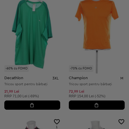
-60% cu FOMO
-70% cu FOMO
Decathlon
Champion
3XL
M
Tricou sport pentru bărbați
Tricou sport pentru bărbați
21,99 Lei
72,99 Lei
Preț recomandat:
Preț recomandat:
RRP
71,00 Lei (-69%)
RRP
154,00 Lei (-52%)
1