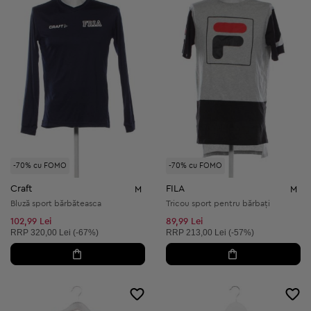
-70% cu FOMO
-70% cu FOMO
Craft
FILA
M
M
Bluză sport bărbăteasca
Tricou sport pentru bărbați
102,99 Lei
89,99 Lei
Preț recomandat:
Preț recomandat:
RRP
320,00 Lei (-67%)
RRP
213,00 Lei (-57%)