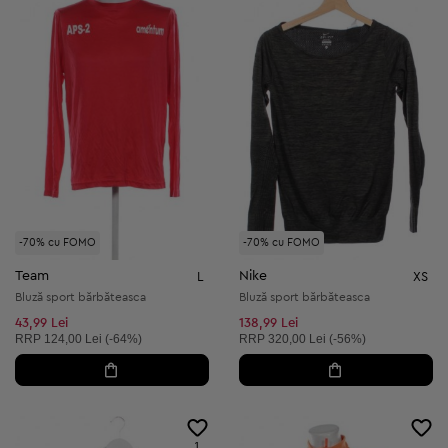
-70% cu FOMO
-70% cu FOMO
Team
Nike
L
XS
Bluză sport bărbăteasca
Bluză sport bărbăteasca
43,99 Lei
138,99 Lei
Preț recomandat:
Preț recomandat:
RRP
124,00 Lei (-64%)
RRP
320,00 Lei (-56%)
1