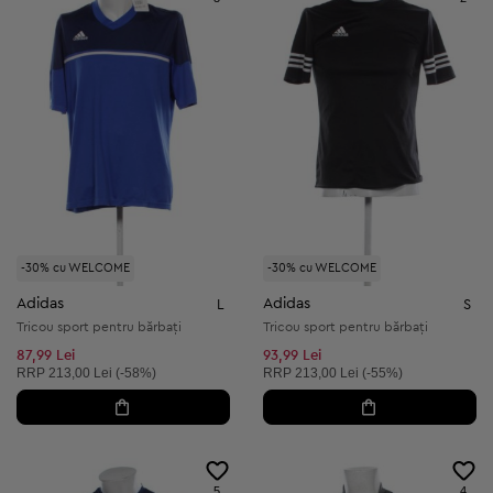
-30% cu WELCOME
-30% cu WELCOME
Adidas
Adidas
L
S
Tricou sport pentru bărbați
Tricou sport pentru bărbați
87,99 Lei
93,99 Lei
Preț recomandat:
Preț recomandat:
RRP
213,00 Lei (-58%)
RRP
213,00 Lei (-55%)
5
4