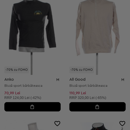
-70% cu FOMO
-70% cu FOMO
Anko
All Good
M
M
Bluză sport bărbăteasca
Bluză sport bărbăteasca
70,99 Lei
110,99 Lei
Preț recomandat:
Preț recomandat:
RRP
124,00 Lei (-42%)
RRP
320,00 Lei (-65%)
2