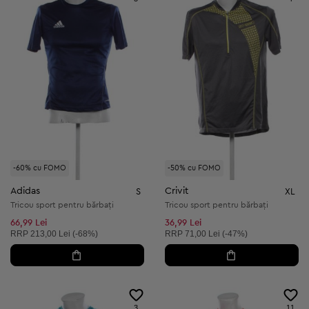
-60% cu FOMO
-50% cu FOMO
Adidas
Crivit
S
XL
Tricou sport pentru bărbați
Tricou sport pentru bărbați
66,99 Lei
36,99 Lei
Preț recomandat:
Preț recomandat:
RRP
213,00 Lei (-68%)
RRP
71,00 Lei (-47%)
3
11