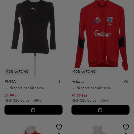
-70% cu FOMO
-70% cu FOMO
PUMA
Adidas
L
XS
Bluză sport bărbăteasca
Bluză sport bărbăteasca
96,99 Lei
76,99 Lei
Preț recomandat:
Preț recomandat:
RRP
320,00 Lei (-69%)
RRP
320,00 Lei (-75%)
1
1