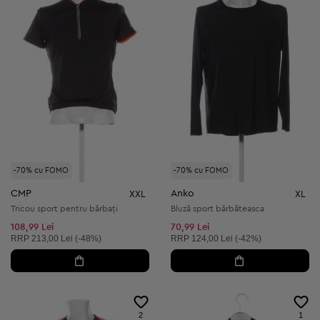
-70% cu FOMO
-70% cu FOMO
CMP
Anko
XXL
XL
Tricou sport pentru bărbați
Bluză sport bărbăteasca
108,99 Lei
70,99 Lei
Preț recomandat:
Preț recomandat:
RRP
213,00 Lei (-48%)
RRP
124,00 Lei (-42%)
2
1