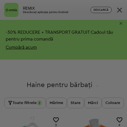
×
REMIX
DESCARCĂ
Descărcați aplicația pentru Android
×
-
30%
REDUCERE + TRANSPORT GRATUIT
Cadoul tău
pentru prima comandă
Cumpără acum
Haine pentru bărbați
Toate filtrele
Mărime
Stare
Mărci
Culoare
2
3
4