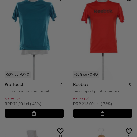
-50% cu FOMO
-60% cu FOMO
Pro Touch
Reebok
S
S
Tricou sport pentru bărbați
Tricou sport pentru bărbați
39,99 Lei
55,99 Lei
Preț recomandat:
Preț recomandat:
RRP
71,00 Lei (-43%)
RRP
213,00 Lei (-73%)
14
1