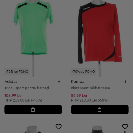
-70% cu FOMO
-70% cu FOMO
Adidas
Kempa
M
L
Tricou sport pentru bărbați
Bluză sport bărbăteasca
108,99 Lei
86,99 Lei
Preț recomandat:
Preț recomandat:
RRP
213,00 Lei (-48%)
RRP
213,00 Lei (-59%)
6