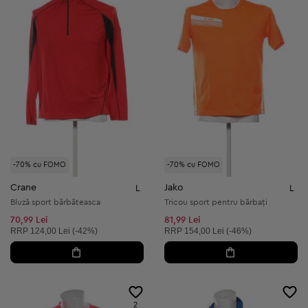
-70% cu FOMO
-70% cu FOMO
Crane
Jako
L
L
Bluză sport bărbăteasca
Tricou sport pentru bărbați
70,99 Lei
81,99 Lei
Preț recomandat:
Preț recomandat:
RRP
124,00 Lei (-42%)
RRP
154,00 Lei (-46%)
2