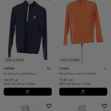
-70% cu FOMO
-70% cu FOMO
Adidas
Crane
XS
L
Bluză sport bărbăteasca
Bluza fleece pentru bărbați
142,99 Lei
70,99 Lei
Preț recomandat:
Preț recomandat:
RRP
320,00 Lei (-55%)
RRP
262,00 Lei (-72%)
1