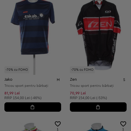
-70% cu FOMO
-70% cu FOMO
Jako
Zen
M
S
Tricou sport pentru bărbați
Tricou sport pentru bărbați
81,99 Lei
70,99 Lei
Preț recomandat:
Preț recomandat:
RRP
154,00 Lei (-46%)
RRP
154,00 Lei (-53%)
1
1