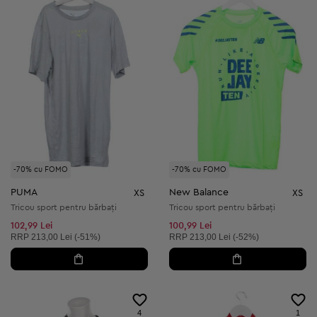
-70% cu FOMO
-70% cu FOMO
PUMA
New Balance
XS
XS
Tricou sport pentru bărbați
Tricou sport pentru bărbați
102,99 Lei
100,99 Lei
Preț recomandat:
Preț recomandat:
RRP
213,00 Lei (-51%)
RRP
213,00 Lei (-52%)
4
1