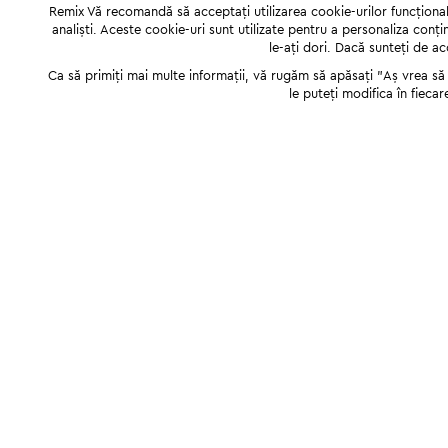
Remix Vă recomandă să acceptați utilizarea cookie-urilor funcționale,
analiști. Aceste cookie-uri sunt utilizate pentru a personaliza conți
le-ați dori. Dacă sunteți de a
Ca să primiți mai multe informații, vă rugăm să apăsați "Аș vrea să p
le puteți modifica în fiecar