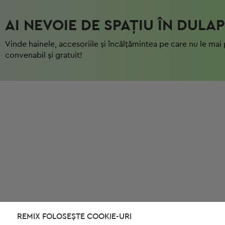
AI NEVOIE DE SPAȚIU ÎN DULAP
Vinde hainele, accesoriile și încălțămintea pe care nu le mai 
convenabil și gratuit!
REMIX FOLOSEȘTE COOKIE-URI