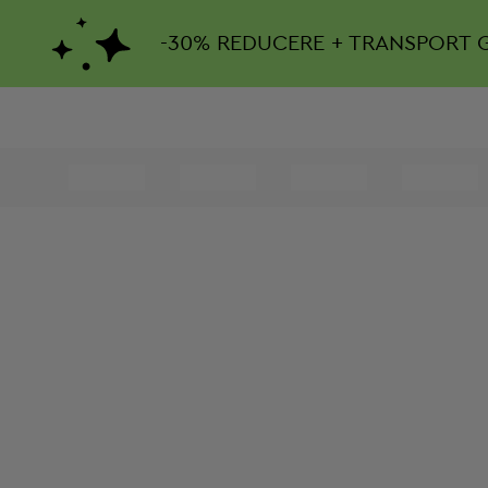
-
30%
REDUCERE + TRANSPORT 