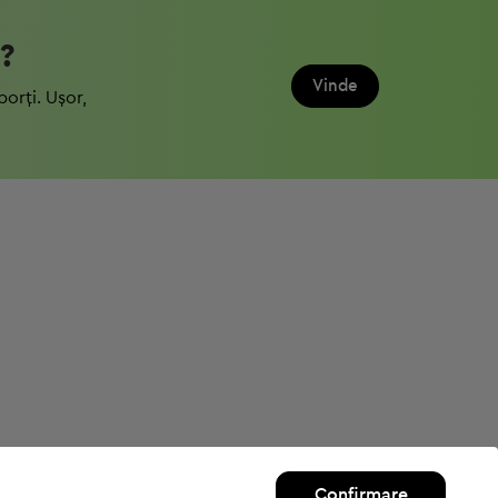
?
Vinde
porți. Ușor,
Confirmare