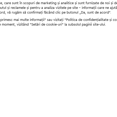
 care sunt în scopuri de marketing și analitice și sunt furnizate de noi și d
nutul și reclamele și pentru a analiza vizitele pe site - informații care ne a
cord, vă rugăm să confirmați făcând clic pe butonul „Da, sunt de acord”.
rimesc mai multe informații" sau vizitați "Politica de confidențialitate și coo
e moment, vizitând "Setări de cookie-uri" la subsolul paginii site-ului.