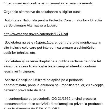
între comercianții online și consumatori:
ec.europa.eu/odr
.
Organele alternative de soluționare a litigiilor sunt:
Autoritatea Nationala pentru Protectia Consumatorilor - Directia
de Solutionare Alternativa a Litigiilor
http://www.anpc.gov.ro/categorie/1271/sal
Societatea nu este răspunzătoare, pentru erorile mentionate in
site inclusiv cele care pot interveni ca urmare a schimbărilor,
setărilor tehnice, etc.
Societatea își rezervă dreptul de a publica reclame de orice fel
și/sau de a crea linkuri catre orice camp al site-ului, conform
legislației în vigoare.
Aceste Condiții de Utilizare se aplică pe o perioadă
nedeterminată, până la anularea sau modificarea lor, cu excepția
cazurilor prevăzute de lege.
In conformitate cu prevederile OG 21/1992 privind protectia
consumatorilor orice sesizări ori reclamaţii cu privire la produsele
puse la dispoziţie de REMIX GLOBAL