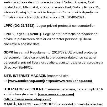
sediul și adresa de conducere în orașul Sofia, Bulgaria, Cod
postal 1766, Mladost 4, strada Business Park Sofia, clădirea 15,
intrarea B, etaj 5, înscrisă în Registrul Comerțului la Agenția de
Înmatriculare a Republicii Bulgaria cu CUI 204052021.
LPPC (OG 21/1992)
- Legea privind protecția consumatorilor
LPDP (Legea 677/2001)
- Lege pentru protecţia persoanelor cu
privire la prelucrarea datelor cu caracter personal şi libera
circulaţie a acestor date.
GDPR
înseamnă Regulamentul 2016/679/UE privind protecția
persoanelor fizice cu privire la prelucrarea datelor cu caracter
personal și privind libera circulație a acestor date și de abrogare a
Directivei 95/46/CE.
SITE, INTERNET MAGAZIN
înseamnă site-
ul:
[www.remixshop.com](https://www.remixshop.com)
UTILIZATOR sau CLIENT
înseamnă persoană, care a împlinit 16
ani și folosește site-ul:
[www.remixshop.com]
(https://www.remixshop.com)
MARFĂ, ARTICOL sau PRODUS
în contextul comerțului efectuat