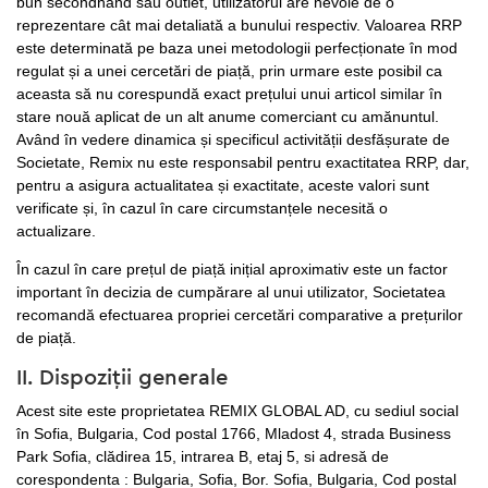
bun secondhand sau outlet, utilizatorul are nevoie de o
reprezentare cât mai detaliată a bunului respectiv. Valoarea RRP
este determinată pe baza unei metodologii perfecționate în mod
regulat și a unei cercetări de piață, prin urmare este posibil ca
aceasta să nu corespundă exact prețului unui articol similar în
stare nouă aplicat de un alt anume comerciant cu amănuntul.
Având în vedere dinamica și specificul activității desfășurate de
Societate, Remix nu este responsabil pentru exactitatea RRP, dar,
pentru a asigura actualitatea și exactitate, aceste valori sunt
verificate și, în cazul în care circumstanțele necesită o
actualizare.
În cazul în care prețul de piață inițial aproximativ este un factor
important în decizia de cumpărare al unui utilizator, Societatea
recomandă efectuarea propriei cercetări comparative a prețurilor
de piață.
II. Dispoziții generale
Acest site este proprietatea REMIX GLOBAL AD, cu sediul social
în Sofia, Bulgaria, Cod postal 1766, Mladost 4, strada Business
Park Sofia, clădirea 15, intrarea B, etaj 5, si adresă de
corespondenta : Bulgaria, Sofia, Bor. Sofia, Bulgaria, Cod postal