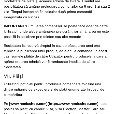
modalitate de plată și aceeași adresă de livrare. Clientul are
posibilitatea să amâne prelucrarea comenzilor cu 6 ore, 1 zi sau 2
zile. Timpul începe să fie calculat după prima comandă
înregistrată cu succes.
IMPORTANT
:Cumularea comenzilor se poate face doar de către
Utilizator, unde alege amânarea prelucrării, iar amânarea nu este
posibilă la solicitare prin telefon sau alte metode.
Societatea își rezervă dreptul în caz de efectuarea unei erori
tehnice la publicarea unui produs, de a anula comandа. În acest
caz, sumele plătite de către Utilizator pentru produsele la care a
apărut eroarea tehnică vor fi rambusate imediat de către
Societatea.
VII. Plăți
Utilizatorii pot plăti pentru produsele comandate folosind una
dintre opțiunile de expediere și de plată enumerate în coșul de
cumpărături.
Pe
[www.remixshop.com](https://www.remixshop.com)
este
posibil să plătiți cu carduri Visa, Visa Electron, Master Card sau