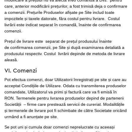
modificare a prețului nu va afecta vreo comandă a Dvs. pentru
care, anterior modificării prețurilor, a fost trimisă deja o confirmare
a comenzii. Prețurile Produselor afișate pe Site includ toate
impozitele și taxele datorate, făra costul pentru livrare. Costul
livrării este indicat separat în comandă, înainte de confirmarea
comenzii.
Prețul de livrare este separat de prețul produsului înainte
de confirmarea comenzii, pe Site și după examinarea detaliată a
produsului respectiv. Costul livrării depinde de metoda de livrare
aleasă.
VI. Comenzi
Pot efectua comenzi, doar Utilizatorii înregistrați pe site și care au
acceptat Condițiile de Utilizare. Odata cu transmiterea produselor
comandate, Utilizatorul va primi și factură care va fi emisă în
RON. Termenele pentru livrarea produselor depind de partenerii
Societății – firme care prestează servicii de cureriat. Modalitățile
și termenele de livrare pot fi schimbate de către Societate oricând
urmând a fi anunțate pe site.
Se pot uni și cumula doar comenzi neprelucrate cu aceeași