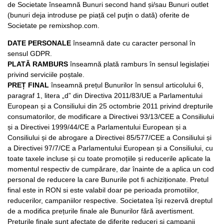
de Societate înseamnă Bunuri second hand și/sau Bunuri outlet
(bunuri deja introduse pe piață cel puţin o dată) oferite de
Societate pe remixshop.com.
DATE PERSONALE
înseamnă date cu caracter personal în
sensul GDPR.
PLATĂ
RAMBURS
înseamnă plată ramburs în sensul legislației
privind serviciile poștale.
PREȚ FINAL
înseamnă prețul Bunurilor în sensul articolului 6,
paragraf 1, litera „d” din Directiva 2011/83/UE a Parlamentului
European și a Consiliului din 25 octombrie 2011 privind drepturile
consumatorilor, de modificare a Directivei 93/13/CEE a Consiliului
și a Directivei 1999/44/CE a Parlamentului European și a
Consiliului și de abrogare a Directivei 85/577/CEE a Consiliului și
a Directivei 97/7/CE a Parlamentului European și a Consiliului, cu
toate taxele incluse și cu toate promoțiile și reducerile aplicate la
momentul respectiv de cumpărare, dar înainte de a aplica un cod
personal de reducere la care Bunurile pot fi achiziționate. Pretul
final este in RON si este valabil doar pe perioada promotiilor,
reducerilor, campaniilor respective. Societatea își rezervă dreptul
de a modifica prețurile finale ale Bunurilor fără avertisment.
Prețurile finale sunt afectate de diferite reduceri și campanii