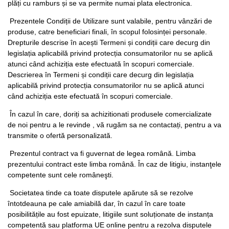
plăți cu ramburs și se va permite numai plata electronica.
Prezentele Condiții de Utilizare sunt valabile, pentru vânzări de
produse, catre beneficiari finali, în scopul folosinței personale.
Drepturile descrise în acești Termeni și condiții care decurg din
legislația aplicabilă privind protecția consumatorilor nu se aplică
atunci când achiziția este efectuată în scopuri comerciale.
Descrierea în Termeni și condiții care decurg din legislația
aplicabilă privind protecția consumatorilor nu se aplică atunci
când achiziția este efectuată în scopuri comerciale.
În cazul în care, doriți sa achizitionati produsele comercializate
de noi pentru a le revinde , vă rugăm sa ne contactați, pentru a va
transmite o ofertă personalizată.
Prezentul contract va fi guvernat de legea română. Limba
prezentului contract este limba română. În caz de litigiu, instanţele
competente sunt cele româneşti.
Societatea tinde ca toate disputele apărute să se rezolve
întotdeauna pe cale amiabilă dar, în cazul în care toate
posibilitățile au fost epuizate, litigiile sunt soluționate de instanța
competentă sau platforma UE online pentru a rezolva disputele