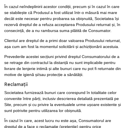
În cazul neîndeplinirii acestor condiții, precum și în cazul în care
se stabilește că Produsul a fost utilizat într-o măsură mai mare
decât este necesar pentru probarea sa obișnuită, Societatea își
rezervă dreptul de a refuza acceptarea Produsului returnat și, în
consecință, de a nu rambursa suma plătită de Consumator.
Clientul are dreptul de a primi doar valoarea Produsului returnat,
așa cum am fost la momentul solicitării și achiziționării acestuia.
Prevederile acestei secțiuni privind dreptul Consumatorului de a
se retrage din contractul la distanță nu sunt implicabile pentru
livrare de lenjerie intimă și alte bunuri care nu pot fi returnate din
motive de igienă și/sau protecție a sănătății.
Reclamații
Societatea furnizează bunuri care corespund în totalitate celor
convenite între părți, inclusiv descrierea detaliată prezentată pe
Site, precum și cu privire la eventualele urme ușoare existente și
sunt potrivite pentru utilizarea lor obișnuită.
În cazul în care, acest lucru nu este așa, Consumatorul are
dreptul de a face o reclamație (pretenție) pentru orice