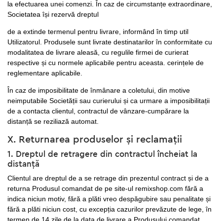
la efectuarea unei comenzi. În caz de circumstanțe extraordinare,
Societatea își rezervă dreptul
de a extinde termenul pentru livrare, informând în timp util
Utilizatorul. Produsele sunt livrate destinatarilor în conformitate cu
modalitatea de livrare aleasă, cu regulile firmei de curierat
respective și cu normele aplicabile pentru aceasta. cerințele de
reglementare aplicabile.
În caz de imposibilitate de înmânare a coletului, din motive
neimputabile Societății sau curierului și ca urmare a imposibilitații
de a contacta clientul, contractul de vânzare-cumpărare la
distanță se reziliază automat.
X. Returnarea produselor și reclamații
1. Dreptul de retragere din contractul încheiat la
distanță
Clientul are dreptul de a se retrage din prezentul contract și de a
returna Produsul comandat de pe site-ul remixshop.com fără a
indica niciun motiv, fără a plăti vreo despăgubire sau penalitate și
fără a plăti niciun cost, cu excepția cazurilor prevăzute de lege, în
termen de 14 zile de la data de livrare a Produsului comandat.