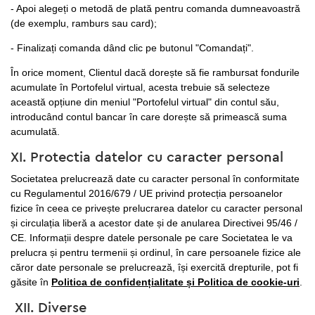
- Apoi alegeți o metodă de plată pentru comanda dumneavoastră
(de exemplu, ramburs sau card);
- Finalizați comanda dând clic pe butonul "Comandați".
În orice moment, Clientul dacă dorește să fie rambursat fondurile
acumulate în Portofelul virtual, acesta trebuie să selecteze
această opțiune din meniul "Portofelul virtual" din contul său,
introducând contul bancar în care dorește să primească suma
acumulată.
XI. Protectia datelor cu caracter personal
Societatea prelucrează date cu caracter personal în conformitate
cu Regulamentul 2016/679 / UE privind protecția persoanelor
fizice în ceea ce privește prelucrarea datelor cu caracter personal
și circulația liberă a acestor date și de anularea Directivei 95/46 /
CE. Informații despre datele personale pe care Societatea le va
prelucra și pentru termenii și ordinul, în care persoanele fizice ale
căror date personale se prelucrează, își exercită drepturile, pot fi
găsite în
Politica de confidențialitate și Politica de cookie-uri
.
XII. Diverse