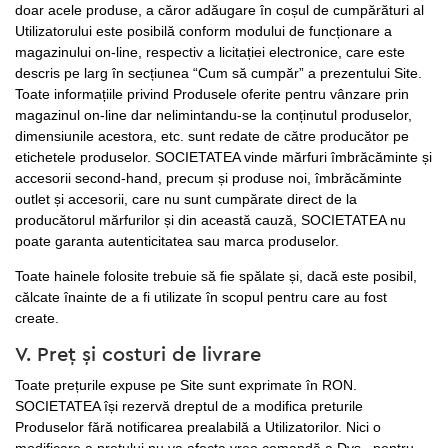
doar acele produse, a căror adăugare în coșul de cumpărături al
Utilizatorului este posibilă conform modului de funcționare a
magazinului on-line, respectiv a licitației electronice, care este
descris pe larg în secțiunea “Cum să cumpăr” a prezentului Site.
Toate informațiile privind Produsele oferite pentru vânzare prin
magazinul on-line dar nelimintandu-se la conținutul produselor,
dimensiunile acestora, etc. sunt redate de către producător pe
etichetele produselor. SOCIETATEA vinde mărfuri îmbrăcăminte și
accesorii second-hand, precum și produse noi, îmbrăcăminte
outlet și accesorii, care nu sunt cumpărate direct de la
producătorul mărfurilor și din această cauză, SOCIETATEA nu
poate garanta autenticitatea sau marca produselor.
Toate hainele folosite trebuie să fie spălate și, dacă este posibil,
călcate înainte de a fi utilizate în scopul pentru care au fost
create.
V. Preț și costuri de livrare
Toate prețurile expuse pe Site sunt exprimate în RON.
SOCIETATEA își rezervă dreptul de a modifica preturile
Produselor fără notificarea prealabilă a Utilizatorilor. Nici o