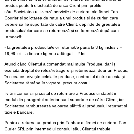
produs poate fi efectuată de orice Client prin profilul
său. Societatea utilizează servicile de curierat ale firmei Fan
Courier și solictarea de retur a unui produs și de curier, care
trebuie să fie suportată de către Client, depinde de greutatea
produsului/elor care se returnează și se formează după cum
urmează:
- la greutatea produsului/elor returnat/e până la 3 kg inclusiv –
19,99 lei - la fiecare kg nou adăugat – 2 lei
Atunci când Clientul a comandat mai multe Produse, dar își
exercită dreptul de refuz/retragere și returnează doar un Produs,
în ceea ce privește celelalte produse, contractul dintre acesta și
Societatea rămâne în vigoare, precum costul
livrării comenzii și costul de returnare a Produsului stabilit în
modul din paragraful anterior sunt suportate de către Client, iar
Societatea rambursează valoarea plătită al produsului returnat și
taxele bancare.
Pentru a returna un produs prin Fanbox al firmei de curierat Fan
Curier SRL prin intermediul contului său, Clientul trebuie: