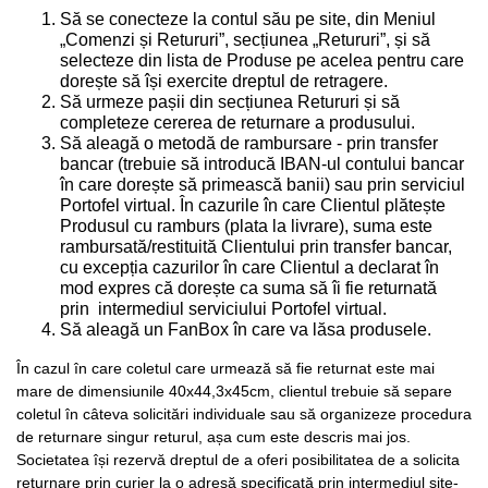
Să se conecteze la contul său pe site, din Meniul
„Comenzi și Retururi”, secțiunea „Retururi”, și să
selecteze din lista de Produse pe acelea pentru care
dorește să își exercite dreptul de retragere.
Să urmeze pașii din secțiunea Retururi și să
completeze cererea de returnare a produsului.
Să aleagă o metodă de rambursare - prin transfer
bancar (trebuie să introducă IBAN-ul contului bancar
în care dorește să primească banii) sau prin serviciul
Portofel virtual. În cazurile în care Clientul plătește
Produsul cu ramburs (plata la livrare), suma este
rambursată/restituită Clientului prin transfer bancar,
cu excepția cazurilor în care Clientul a declarat în
mod expres că dorește ca suma să îi fie returnată
prin intermediul serviciului Portofel virtual.
Să aleagă un FanBox în care va lăsa produsele.
În cazul în care coletul care urmează să fie returnat este mai
mare de dimensiunile 40x44,3x45cm, clientul trebuie să separe
coletul în câteva solicitări individuale sau să organizeze procedura
de returnare singur returul, așa cum este descris mai jos.
Societatea își rezervă dreptul de a oferi posibilitatea de a solicita
returnare prin curier la o adresă specificată prin intermediul site-