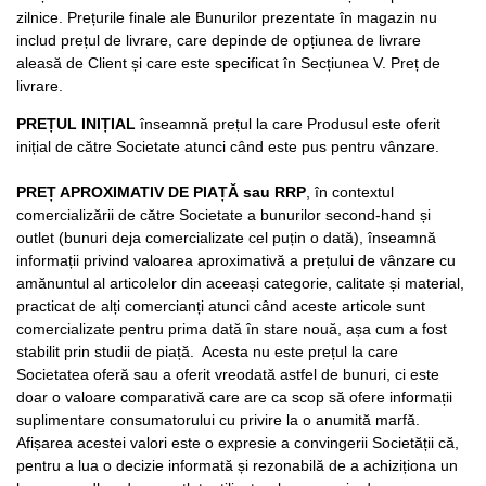
zilnice. Prețurile finale ale Bunurilor prezentate în magazin nu
includ prețul de livrare, care depinde de opțiunea de livrare
aleasă de Client și care este specificat în Secțiunea V. Preț de
livrare.
PREȚUL INIȚIAL
înseamnă prețul la care Produsul este oferit
inițial de către Societate atunci când este pus pentru vânzare.
PREȚ APROXIMATIV DE PIAȚĂ sau RRP
, în contextul
comercializării de către Societate a bunurilor second-hand și
outlet (bunuri deja comercializate cel puțin o dată), înseamnă
informații privind valoarea aproximativă a prețului de vânzare cu
amănuntul al articolelor din aceeași categorie, calitate și material,
practicat de alți comercianți atunci când aceste articole sunt
comercializate pentru prima dată în stare nouă, așa cum a fost
stabilit prin studii de piață. Acesta nu este prețul la care
Societatea oferă sau a oferit vreodată astfel de bunuri, ci este
doar o valoare comparativă care are ca scop să ofere informații
suplimentare consumatorului cu privire la o anumită marfă.
Afișarea acestei valori este o expresie a convingerii Societății că,
pentru a lua o decizie informată și rezonabilă de a achiziționa un