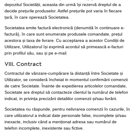
depozitul Societății, aceasta din urmă își rezervă dreptul de a
decide prețurile produselor. Astfel prețurile pot varia în fiecare
țară, în care operează Societatea.
Societatea emite factură electronică (denumită în continuare e-
factură), în care sunt enumerate produsele comandate, prețul
acestora și taxa de livrare. Cu acceptarea a acestor Condiții de
Utilizare, Utilizatorul își exprimă acordul să primească e-facturi
prin profilul său, sau și pe e-mail.
VIII. Contract
Contractul de vânzare-cumpărare la distanță între Societate și
Utilizator, se consideră încheiat in momentul confirmării comenzii
de catre Societate. Înainte de expedierea articolelor comandate,
Societate are dreptul să contacteze clientul la numărul de telefon
indicat, in privința precizării detaliilor comenzii și/sau livrării.
Societatea nu răspunde, pentru nelivrarea comenzii în cazurile, în
care utilizatorul a indicat date personale false, incomplete și/sau
inexacte, inclusiv când a menționat adresa sau numărul de
telefon incomplete, inexistente sau fictive.