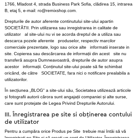
1766, Mladost 4, strada Business Park Sofia, clădirea 15, intrarea
B, etaj 5, e-mail: ro@remixshop.com.
Drepturile de autor aferente continutului site-ului apartin
SOCIETĂTII. Prin utilizarea sau inregistrarea in calitate de
utilizator al site-ului nu vi se acorda dreptul de a utiliza sau
descarca pozele aferente produselor, respectiv marcilor
comerciale prezentate, logo sau orice alte informatii inserate in
site. Copierea sau descărcarea de informații din acest site nu
transferă asupra Dumneavoastră, drepturile de autor asupra
acestor informații. Conținutul site-ului poate să fie schimbat
oricând, de către SOCIETATE, fara nici o notificare prealabila a
utilizatorilor.
În secțiunea „BLOG“ a site-ului său, Societatea utilizează articole
și fotografii autorii cărora sunt angajații companiei și alte surse,
care sunt protejate de Legea Privind Drepturile Autorului.
III. Înregistrarea pe site si obținerea contului
de utilizator
Pentru a cumpăra orice Produs pe Site trebuie mai întâi să vă
înregistrați pe Site și să creați un cont de Utilizator. Înregistrarea