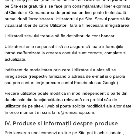
pe Site este gratuită si se face prin consimțămăntul liber exprimat
al Clientului. Comandarea de produse on-line poate fi efectuată
numai după înregistrarea Utilizatorului pe Site. Site-ul poate să fie
vizualizat liber de către Utilizatori, fără a fi necesară înregistrarea.
Utilizatorii site-ului trebuie să fie deținători de cont bancar.
Utilizatorul este responsabil să se asigure că toate informațiile
introduse/furnizate la crearea contului sunt corecte, complete și
actualizate,
indiferent de modalitatea prin care Utilizatorul a ales să se
înregistreze (respectiv furnizând o adresă de e-mail și o parolă
sau prin conturi terțe precum contul Facebook sau Google).
Fiecare utilizator poate modifica în mod independent o parte din
datele sale din funcționalitatea relevantă din profilul său de
utilizator de pe site-ul web și poate solicita modificări ale altor date
în orice moment în scris la ro@remixshop.com.
IV. Produse si informații despre produse
Prin lansarea unei comenzi on-line pe Site pot fi achiziționate ,