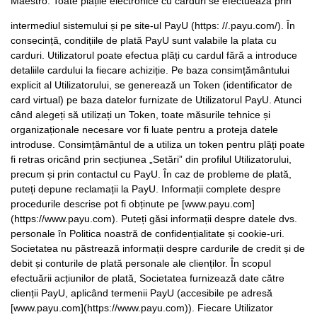
Maestro. Toate plățile electronice cu carduri se efectuează prin
intermediul sistemului și pe site-ul PayU (https: //.payu.com/). În
consecință, condițiile de plată PayU sunt valabile la plata cu
carduri. Utilizatorul poate efectua plăți cu cardul fără a introduce
detaliile cardului la fiecare achiziție. Pe baza consimțământului
explicit al Utilizatorului, se generează un Token (identificator de
card virtual) pe baza datelor furnizate de Utilizatorul PayU. Atunci
când alegeți să utilizați un Token, toate măsurile tehnice și
organizaționale necesare vor fi luate pentru a proteja datele
introduse. Consimțământul de a utiliza un token pentru plăți poate
fi retras oricând prin secțiunea „Setări” din profilul Utilizatorului,
precum și prin contactul cu PayU. În caz de probleme de plată,
puteți depune reclamații la PayU. Informații complete despre
procedurile descrise pot fi obținute pe [www.payu.com]
(https://www.payu.com). Puteți găsi informații despre datele dvs.
personale în Politica noastră de confidențialitate și cookie-uri.
Societatea nu păstrează informații despre cardurile de credit și de
debit și conturile de plată personale ale clienților. În scopul
efectuării acțiunilor de plată, Societatea furnizează date către
clienții PayU, aplicând termenii PayU (accesibile pe adresă
[www.payu.com](https://www.payu.com)). Fiecare Utilizator