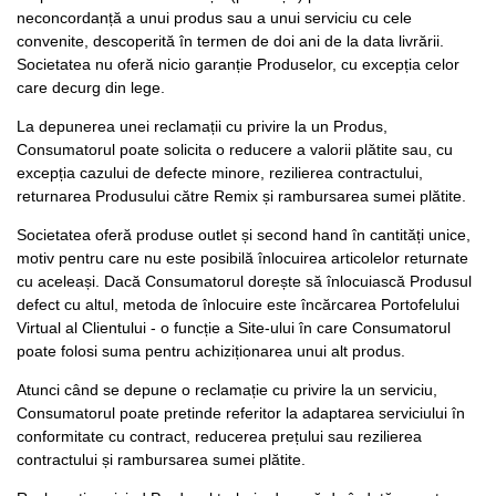
neconcordanță a unui produs sau a unui serviciu cu cele
convenite, descoperită în termen de doi ani de la data livrării.
Societatea nu oferă nicio garanție Produselor, cu excepția celor
care decurg din lege.
La depunerea unei reclamații cu privire la un Produs,
Consumatorul poate solicita o reducere a valorii plătite sau, cu
excepția cazului de defecte minore, rezilierea contractului,
returnarea Produsului către Remix și rambursarea sumei plătite.
Societatea oferă produse outlet și second hand în cantități unice,
motiv pentru care nu este posibilă înlocuirea articolelor returnate
cu aceleași. Dacă Consumatorul dorește să înlocuiască Produsul
defect cu altul, metoda de înlocuire este încărcarea Portofelului
Virtual al Clientului - o funcție a Site-ului în care Consumatorul
poate folosi suma pentru achiziționarea unui alt produs.
Atunci când se depune o reclamație cu privire la un serviciu,
Consumatorul poate pretinde referitor la adaptarea serviciului în
conformitate cu contract, reducerea prețului sau rezilierea
contractului și rambursarea sumei plătite.