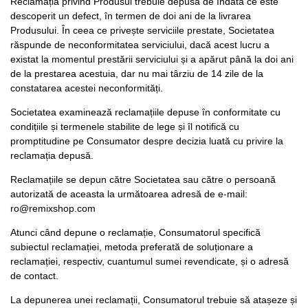
Reclamația privind Produsul trebuie depusă de îndată ce este
descoperit un defect, în termen de doi ani de la livrarea
Produsului. În ceea ce privește serviciile prestate, Societatea
răspunde de neconformitatea serviciului, dacă acest lucru a
existat la momentul prestării serviciului și a apărut până la doi ani
de la prestarea acestuia, dar nu mai târziu de 14 zile de la
constatarea acestei neconformități.
Societatea examinează reclamațiile depuse în conformitate cu
condițiile și termenele stabilite de lege și îl notifică cu
promptitudine pe Consumator despre decizia luată cu privire la
reclamația depusă.
Reclamațiile se depun către Societatea sau către o persoană
autorizată de aceasta la următoarea adresă de e-mail:
ro@remixshop.com
Atunci când depune o reclamație, Consumatorul specifică
subiectul reclamației, metoda preferată de soluționare a
reclamației, respectiv, cuantumul sumei revendicate, și o adresă
de contact.
La depunerea unei reclamații, Consumatorul trebuie să atașeze și