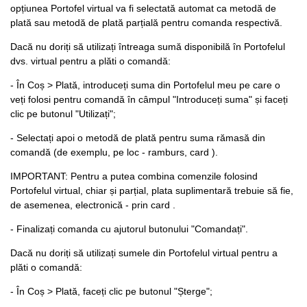
opțiunea Portofel virtual va fi selectată automat ca metodă de
plată sau metodă de plată parțială pentru comanda respectivă.
Dacă nu doriți să utilizați întreaga sumă disponibilă în Portofelul
dvs. virtual pentru a plăti o comandă:
- În Coș > Plată, introduceți suma din Portofelul meu pe care o
veți folosi pentru comandă în câmpul "Introduceți suma" și faceți
clic pe butonul "Utilizați";
- Selectați apoi o metodă de plată pentru suma rămasă din
comandă (de exemplu, pe loc - ramburs, card ).
IMPORTANT: Pentru a putea combina comenzile folosind
Portofelul virtual, chiar și parțial, plata suplimentară trebuie să fie,
de asemenea, electronică - prin card .
- Finalizați comanda cu ajutorul butonului "Comandați".
Dacă nu doriți să utilizați sumele din Portofelul virtual pentru a
plăti o comandă:
- În Coș > Plată, faceți clic pe butonul "Șterge";