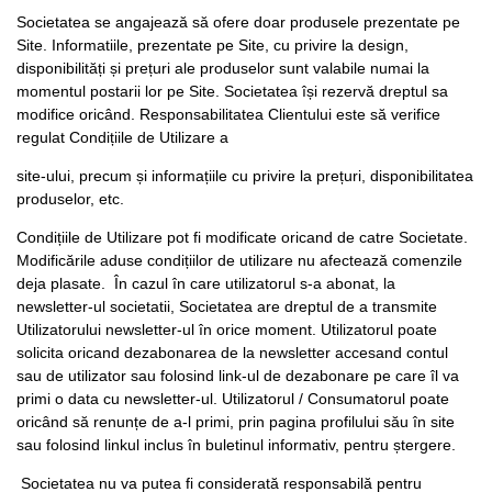
Societatea se angajează să ofere doar produsele prezentate pe
Site. Informatiile, prezentate pe Site, cu privire la design,
disponibilități și prețuri ale produselor sunt valabile numai la
momentul postarii lor pe Site. Societatea își rezervă dreptul sa
modifice oricând. Responsabilitatea Clientului este să verifice
regulat Condițiile de Utilizare a
site-ului, precum și informațiile cu privire la prețuri, disponibilitatea
produselor, etc.
Condițiile de Utilizare pot fi modificate oricand de catre Societate.
Modificările aduse condițiilor de utilizare nu afectează comenzile
deja plasate. În cazul în care utilizatorul s-a abonat, la
newsletter-ul societatii, Societatea are dreptul de a transmite
Utilizatorului newsletter-ul în orice moment. Utilizatorul poate
solicita oricand dezabonarea de la newsletter accesand contul
sau de utilizator sau folosind link-ul de dezabonare pe care îl va
primi o data cu newsletter-ul. Utilizatorul / Consumatorul poate
oricând să renunțe de a-l primi, prin pagina profilului său în site
sau folosind linkul inclus în buletinul informativ, pentru ștergere.
Societatea nu va putea fi considerată responsabilă pentru