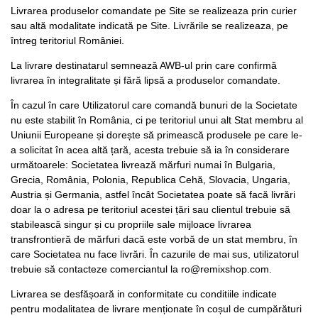
Livrarea produselor comandate pe Site se realizeaza prin curier
sau altă modalitate indicată pe Site. Livrările se realizeaza, pe
întreg teritoriul României.
La livrare destinatarul semnează AWB-ul prin care confirmă
livrarea în integralitate și fără lipsă a produselor comandate.
În cazul în care Utilizatorul care comandă bunuri de la Societate
nu este stabilit în România, ci pe teritoriul unui alt Stat membru al
Uniunii Europeane și dorește să primească produsele pe care le-
a solicitat în acea altă țară, acesta trebuie să ia în considerare
următoarele: Societatea livrează mărfuri numai în Bulgaria,
Grecia, România, Polonia, Republica Cehă, Slovacia, Ungaria,
Austria și Germania, astfel încât Societatea poate să facă livrări
doar la o adresa pe teritoriul acestei țări sau clientul trebuie să
stabilească singur și cu propriile sale mijloace livrarea
transfrontieră de mărfuri dacă este vorbă de un stat membru, în
care Societatea nu face livrări. În cazurile de mai sus, utilizatorul
trebuie să contacteze comerciantul la ro@remixshop.com.
Livrarea se desfășoară in conformitate cu conditiile indicate
pentru modalitatea de livrare menționate în coșul de cumpărături