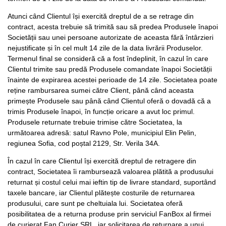
Atunci când Clientul își exercită dreptul de a se retrage din
contract, acesta trebuie să trimită sau să predea Produsele înapoi
Societății sau unei persoane autorizate de aceasta fără întârzieri
nejustificate și în cel mult 14 zile de la data livrării Produselor.
Termenul final se consideră că a fost îndeplinit, în cazul în care
Clientul trimite sau predă Produsele comandate înapoi Societății
înainte de expirarea acestei perioade de 14 zile. Societatea poate
reține rambursarea sumei către Client, până când aceasta
primește Produsele sau până când Clientul oferă o dovadă că a
trimis Produsele înapoi, în funcție oricare a avut loc primul.
Produsele returnate trebuie trimise către Societatea, la
următoarea adresă: satul Ravno Pole, municipiul Elin Pelin,
regiunea Sofia, cod poștal 2129, Str. Verila 34A.
În cazul în care Clientul își exercită dreptul de retragere din
contract, Societatea îi rambursează valoarea plătită a produsului
returnat și costul celui mai ieftin tip de livrare standard, suportând
taxele bancare, iar Clientul plătește costurile de returnarea
produsului, care sunt pe cheltuiala lui. Societatea oferă
posibilitatea de a returna produse prin serviciul FanBox al firmei
de curierat Fan Curier SRL, iar solicitarea de returnare a unui