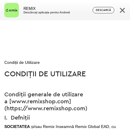
×
REMIX
DESCARCĂ
Descărcați aplicația pentru Android
Condiții de Utilizare
CONDIȚII DE UTILIZARE
Condiții generale de utilizare
a
[www.remixshop.com]
(https://www.remixshop.com)
I. Defniții
SOCIETATEA
și/sau Remix înseamnă Remix Global EAD
, cu