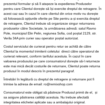
prezentul formular și să îl atașeze la expedierea Produselor
pentru care Clientul dorește să își exercite dreptul de retragere. În
acest caz sau în cazul în care clientul din orice motiv nu dorește
să folosească opțiunile oferite pe Site pentru a-și exercita dreptul
de retragere, Clientul trebuie să organizeze singur returnarea
produselor către Societate, la următoarea adresă: satul Ravno
Pole, municipiul Elin Pelin, regiunea Sofia, cod poștal 2129, str.
Verila 34A prin curier sau operator poștal autorizat.
Costul serviciului de curierat pentru retur se achită de către
Clientul la momentul trimiterii coletului direct către operatorul de
curierat relevant, conform tarifului acestuia. În cazul în care
valoarea produsului pe care consumatorul dorește să-l returneze
este mai mică decât costurile de returnare, Clientul poate returna
produsul în modul descris în prezentul paragraf.
Întrebări în legătură cu dreptul de retragere și returnare pot fi
trimise la adresa de email: ro@remixshop.com
Consumatorul este obligat să păstreze Produsul primit de el, și
sa asigure păstrarea calității acestuia. Nu trebuie afectată
integritatea etichetei aplicate sau a ambalajului original.