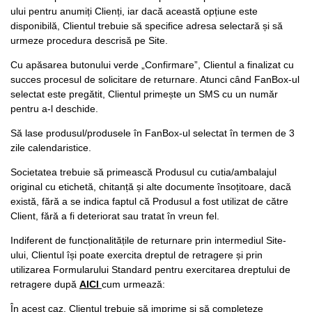
ului pentru anumiți Clienți, iar dacă această opțiune este
disponibilă, Clientul trebuie să specifice adresa selectară și să
urmeze procedura descrisă pe Site.
Cu apăsarea butonului verde „Confirmare”, Clientul a finalizat cu
succes procesul de solicitare de returnare. Atunci când FanBox-ul
selectat este pregătit, Clientul primește un SMS cu un număr
pentru a-l deschide.
Să lase produsul/produsele în FanBox-ul selectat în termen de 3
zile calendaristice.
Societatea trebuie să primească Produsul cu cutia/ambalajul
original cu etichetă, chitanță și alte documente însoțitoare, dacă
există, fără a se indica faptul că Produsul a fost utilizat de către
Client, fără a fi deteriorat sau tratat în vreun fel.
Indiferent de funcționalitățile de returnare prin intermediul Site-
ului, Clientul își poate exercita dreptul de retragere și prin
utilizarea Formularului Standard pentru exercitarea dreptului de
retragere după
AICI
cum urmează:
În acest caz, Clientul trebuie să imprime și să completeze