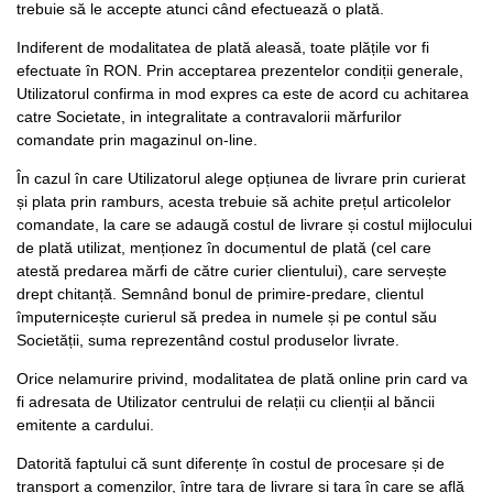
trebuie să le accepte atunci când efectuează o plată.
Indiferent de modalitatea de plată aleasă, toate plățile vor fi
efectuate în RON. Prin acceptarea prezentelor condiții generale,
Utilizatorul confirma in mod expres ca este de acord cu achitarea
catre Societate, in integralitate a contravalorii mărfurilor
comandate prin magazinul on-line.
În cazul în care Utilizatorul alege opțiunea de livrare prin curierat
și plata prin ramburs, acesta trebuie să achite prețul articolelor
comandate, la care se adaugă costul de livrare și costul mijlocului
de plată utilizat, menționez în documentul de plată (cel care
atestă predarea mărfi de către curier clientului), care servește
drept chitanță. Semnând bonul de primire-predare, clientul
împuternicește curierul să predea in numele și pe contul său
Societății, suma reprezentând costul produselor livrate.
Orice nelamurire privind, modalitatea de plată online prin card va
fi adresata de Utilizator centrului de relații cu clienții al băncii
emitente a cardului.
Datorită faptului că sunt diferențe în costul de procesare și de
transport a comenzilor, între țara de livrare și țara în care se află