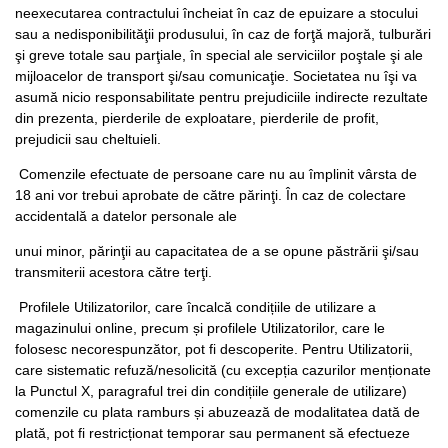
neexecutarea contractului încheiat în caz de epuizare a stocului
sau a nedisponibilităţii produsului, în caz de forţă majoră, tulburări
şi greve totale sau parţiale, în special ale serviciilor poştale şi ale
mijloacelor de transport şi/sau comunicaţie. Societatea nu îşi va
asumă nicio responsabilitate pentru prejudiciile indirecte rezultate
din prezenta, pierderile de exploatare, pierderile de profit,
prejudicii sau cheltuieli.
Comenzile efectuate de persoane care nu au împlinit vârsta de
18 ani vor trebui aprobate de către părinţi. În caz de colectare
accidentală a datelor personale ale
unui minor, părinţii au capacitatea de a se opune păstrării şi/sau
transmiterii acestora către terţi.
Profilele Utilizatorilor, care încalcă condițiile de utilizare a
magazinului online, precum și profilele Utilizatorilor, care le
folosesc necorespunzător, pot fi descoperite. Pentru Utilizatorii,
care sistematic refuză/nesolicită (cu excepția cazurilor menționate
la Punctul X, paragraful trei din condițiile generale de utilizare)
comenzile cu plata ramburs și abuzează de modalitatea dată de
plată, pot fi restricționat temporar sau permanent să efectueze