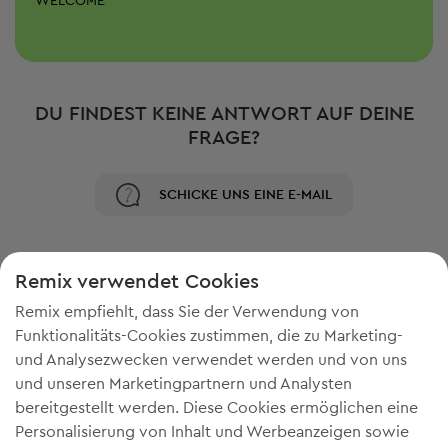
WELCOME
DU FINDEST KEINE ANTWORT AUF DEINE
FRAGE?
SCHICKE UNS EINE E-MAIL
Remix verwendet Cookies
Remix empfiehlt, dass Sie der Verwendung von
Funktionalitäts-Cookies zustimmen, die zu Marketing-
und Analysezwecken verwendet werden und von uns
und unseren Marketingpartnern und Analysten
bereitgestellt werden. Diese Cookies ermöglichen eine
Personalisierung von Inhalt und Werbeanzeigen sowie
DU BRAUCHST MEHR PLATZ IN